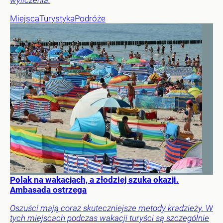
Miejsca
Turystyka
Podróże
Polak na wakacjach, a złodziej szuka okazji.
Ambasada ostrzega
Oszuści mają coraz skuteczniejsze metody kradzieży. W
tych miejscach podczas wakacji turyści są szczególnie