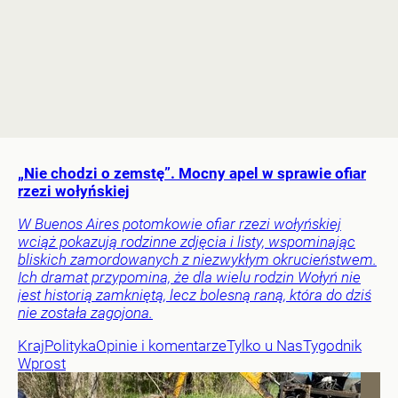
„Nie chodzi o zemstę”. Mocny apel w sprawie ofiar
rzezi wołyńskiej
W Buenos Aires potomkowie ofiar rzezi wołyńskiej
wciąż pokazują rodzinne zdjęcia i listy, wspominając
bliskich zamordowanych z niezwykłym okrucieństwem.
Ich dramat przypomina, że dla wielu rodzin Wołyń nie
jest historią zamkniętą, lecz bolesną raną, która do dziś
nie została zagojona.
Kraj
Polityka
Opinie i komentarze
Tylko u Nas
Tygodnik
Wprost