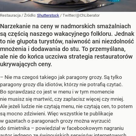
Restauracja
/ Źródło:
Shutterstock
/
Twitter/@ChLiberator
Narzekanie na ceny w nadmorskich smażalniach
są częścią naszego wakacyjnego folkloru. Jednak
to nie głupota turystów, naiwność ani niezdolność
mnożenia i dodawania do stu. To przemyślana,
ale nie do końca uczciwa strategia restauratorów
ukrywających ceny.
– Nie ma czegoś takiego jak paragony grozy. Są tylko
paragony grozy dla idiotów, którzy nie potrafią czytać.
Bo sprawdzasz co jest w menu i w tym momencie
nie musisz się martwić, czy zapłacisz więcej czy mniej.
Ale jeżeli ludzie nie czytają menu, nie czytają cen, to potem
są mocno zdziwieni. Więc wszystkie te publikacje
w gazetach o paragonach grozy można wyrzucić
do śmietnika – powiedział w facebookowym nagraniu
autor jednego ze świnoujskich serwisów internetowych.