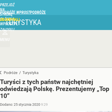
PRZEJDŹ
NA
PODRÓŻE WPROST
STRONĘ
GŁÓWNĄ
UBSKRYBUJ
TURYSTYKA
WPROST.PL
ZALOGUJ
MENU
Podróże
/
Turystyka
Turyści z tych państw najchętniej
odwiedzają Polskę. Prezentujemy „Top
10”
Dodano:
25
stycznia
2020
9:29