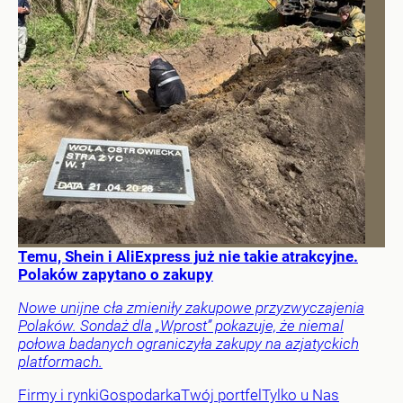
Temu, Shein i AliExpress już nie takie atrakcyjne.
Polaków zapytano o zakupy
Nowe unijne cła zmieniły zakupowe przyzwyczajenia
Polaków. Sondaż dla „Wprost” pokazuje, że niemal
połowa badanych ograniczyła zakupy na azjatyckich
platformach.
Firmy i rynki
Gospodarka
Twój portfel
Tylko u Nas