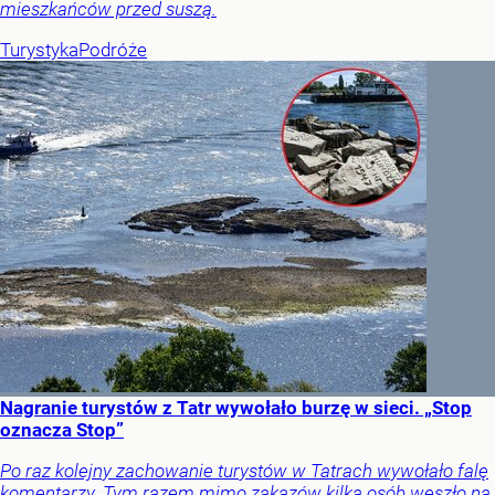
mieszkańców przed suszą.
Turystyka
Podróże
Nagranie turystów z Tatr wywołało burzę w sieci. „Stop
oznacza Stop”
Po raz kolejny zachowanie turystów w Tatrach wywołało falę
komentarzy. Tym razem mimo zakazów kilka osób weszło na