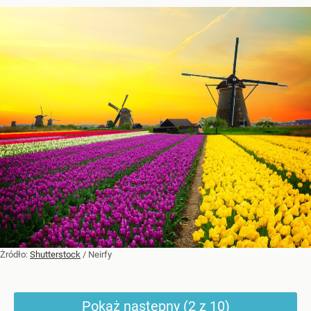
Żródło:
Shutterstock
/
Neirfy
Pokaż następny (2 z 10)