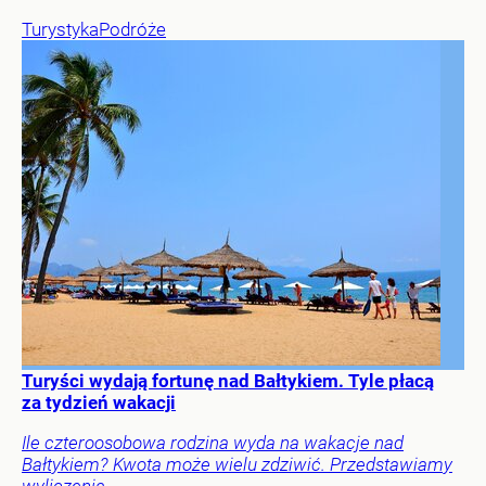
Turystyka
Podróże
Turyści wydają fortunę nad Bałtykiem. Tyle płacą
za tydzień wakacji
Ile czteroosobowa rodzina wyda na wakacje nad
Bałtykiem? Kwota może wielu zdziwić. Przedstawiamy
wyliczenia.