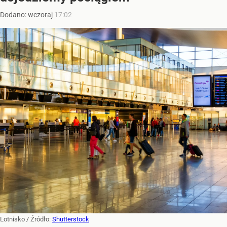
Dodano:
wczoraj
17:02
Lotnisko
/ Źródło:
Shutterstock