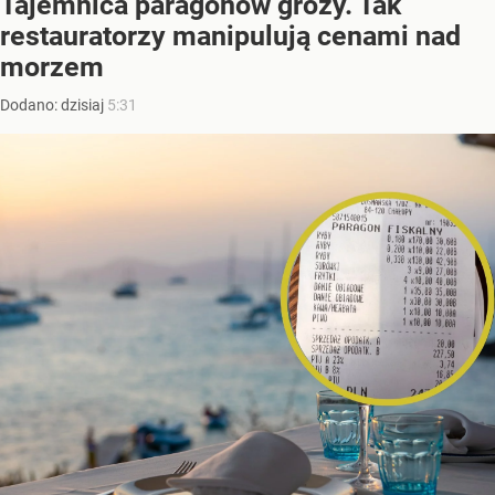
Tajemnica paragonów grozy. Tak
restauratorzy manipulują cenami nad
morzem
Dodano:
dzisiaj
5:31