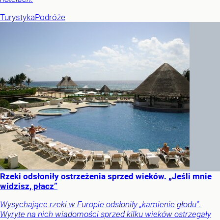
Turystyka
Podróże
Rzeki odsłoniły ostrzeżenia sprzed wieków. „Jeśli mnie
widzisz, płacz”
Wysychające rzeki w Europie odsłoniły „kamienie głodu”.
Wyryte na nich wiadomości sprzed kilku wieków ostrzegały