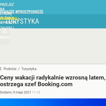
PRZEJDŹ
NA
PODRÓŻE WPROST
STRONĘ
GŁÓWNĄ
UBSKRYBUJ
TURYSTYKA
WPROST.PL
ZALOGUJ
MENU
Podróże
/
Turystyka
Ceny wakacji radykalnie wzrosną latem,
ostrzega szef Booking.com
Dodano:
9
maja
2021
11:18