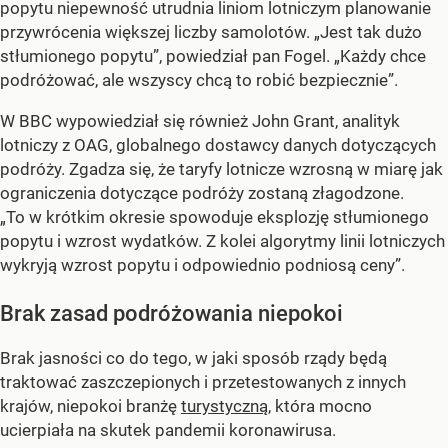
popytu niepewność utrudnia liniom lotniczym planowanie
przywrócenia większej liczby samolotów. „Jest tak dużo
stłumionego popytu”, powiedział pan Fogel. „Każdy chce
podróżować, ale wszyscy chcą to robić bezpiecznie”.
W BBC wypowiedział się również John Grant, analityk
lotniczy z OAG, globalnego dostawcy danych dotyczących
podróży. Zgadza się, że taryfy lotnicze wzrosną w miarę jak
ograniczenia dotyczące podróży zostaną złagodzone.
„To w krótkim okresie spowoduje eksplozję stłumionego
popytu i wzrost wydatków. Z kolei algorytmy linii lotniczych
wykryją wzrost popytu i odpowiednio podniosą ceny”.
Brak zasad podróżowania niepokoi
Brak jasności co do tego, w jaki sposób rządy będą
traktować zaszczepionych i przetestowanych z innych
krajów, niepokoi branżę
turystyczną
, która mocno
ucierpiała na skutek pandemii koronawirusa.