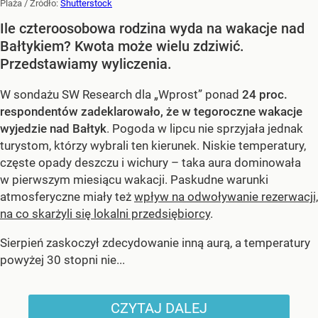
Plaża
/ Źródło:
Shutterstock
Ile czteroosobowa rodzina wyda na wakacje nad
Bałtykiem? Kwota może wielu zdziwić.
Przedstawiamy wyliczenia.
W sondażu SW Research dla „Wprost” ponad
24 proc.
respondentów zadeklarowało, że w tegoroczne wakacje
wyjedzie nad Bałtyk
. Pogoda w lipcu nie sprzyjała jednak
turystom, którzy wybrali ten kierunek. Niskie temperatury,
częste opady deszczu i wichury – taka aura dominowała
w pierwszym miesiącu wakacji. Paskudne warunki
atmosferyczne miały też
wpływ na odwoływanie rezerwacji,
na co skarżyli się lokalni przedsiębiorcy
.
Sierpień zaskoczył zdecydowanie inną aurą, a temperatury
powyżej 30 stopni nie...
CZYTAJ DALEJ