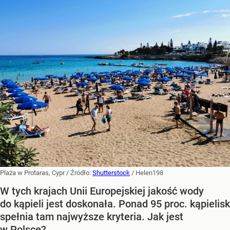
Plaża w Protaras, Cypr
/ Źródło:
Shutterstock
/
Helen198
W tych krajach Unii Europejskiej jakość wody
do kąpieli jest doskonała. Ponad 95 proc. kąpielisk
spełnia tam najwyższe kryteria. Jak jest
w Polsce?