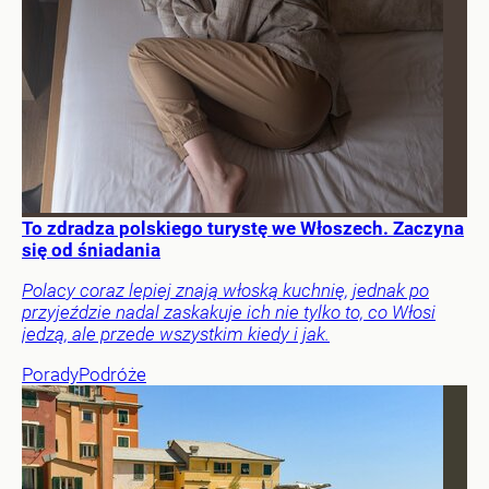
To zdradza polskiego turystę we Włoszech. Zaczyna
się od śniadania
Polacy coraz lepiej znają włoską kuchnię, jednak po
przyjeździe nadal zaskakuje ich nie tylko to, co Włosi
jedzą, ale przede wszystkim kiedy i jak.
Porady
Podróże