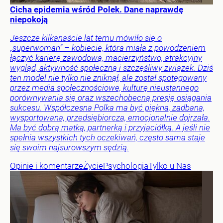
Cicha epidemia wśród Polek. Dane naprawdę
niepokoją
Jeszcze kilkanaście lat temu mówiło się o
„superwoman” – kobiecie, która miała z powodzeniem
łączyć karierę zawodową, macierzyństwo, atrakcyjny
wygląd, aktywność społeczną i szczęśliwy związek. Dziś
ten model nie tylko nie zniknął, ale został spotęgowany
przez media społecznościowe, kulturę nieustannego
porównywania się oraz wszechobecną presję osiągania
sukcesu. Współczesna Polka ma być piękna, zadbana,
wysportowana, przedsiębiorcza, emocjonalnie dojrzała.
Ma być dobrą matką, partnerką i przyjaciółką. A jeśli nie
spełnia wszystkich tych oczekiwań, często sama staje
się swoim najsurowszym sędzią.
Opinie i komentarze
Życie
Psychologia
Tylko u Nas