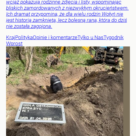
wciąż pokazują rodzinne zdjęcia i listy, wspominając
bliskich zamordowanych z niezwykłym okrucieństwem.
Ich dramat przypomina, że dla wielu rodzin Wołyń nie
jest historią zamkniętą, lecz bolesną raną, która do dziś
nie została zagojona.
Kraj
Polityka
Opinie i komentarze
Tylko u Nas
Tygodnik
Wprost