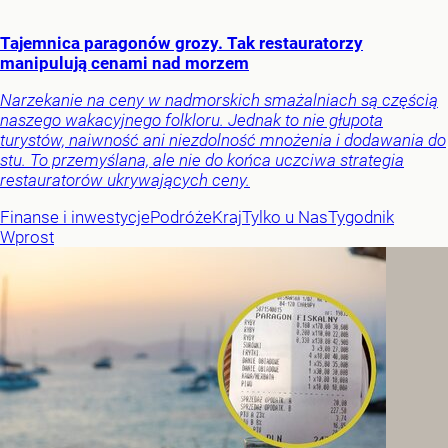
Tajemnica paragonów grozy. Tak restauratorzy
manipulują cenami nad morzem
Narzekanie na ceny w nadmorskich smażalniach są częścią
naszego wakacyjnego folkloru. Jednak to nie głupota
turystów, naiwność ani niezdolność mnożenia i dodawania do
stu. To przemyślana, ale nie do końca uczciwa strategia
restauratorów ukrywających ceny.
Finanse i inwestycje
Podróże
Kraj
Tylko u Nas
Tygodnik
Wprost