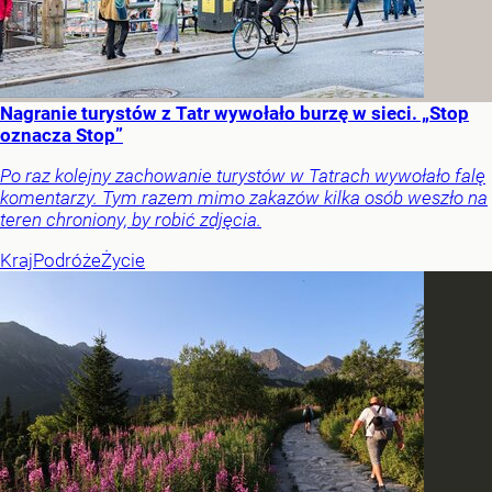
Nagranie turystów z Tatr wywołało burzę w sieci. „Stop
oznacza Stop”
Po raz kolejny zachowanie turystów w Tatrach wywołało falę
komentarzy. Tym razem mimo zakazów kilka osób weszło na
teren chroniony, by robić zdjęcia.
Kraj
Podróże
Życie