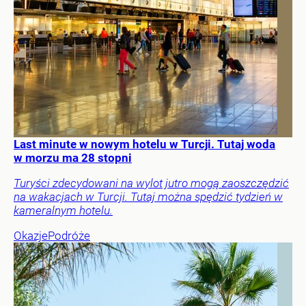
Last minute w nowym hotelu w Turcji. Tutaj woda
w morzu ma 28 stopni
Turyści zdecydowani na wylot jutro mogą zaoszczędzić
na wakacjach w Turcji. Tutaj można spędzić tydzień w
kameralnym hotelu.
Okazje
Podróże