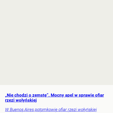
„Nie chodzi o zemstę”. Mocny apel w sprawie ofiar
rzezi wołyńskiej
W Buenos Aires potomkowie ofiar rzezi wołyńskiej