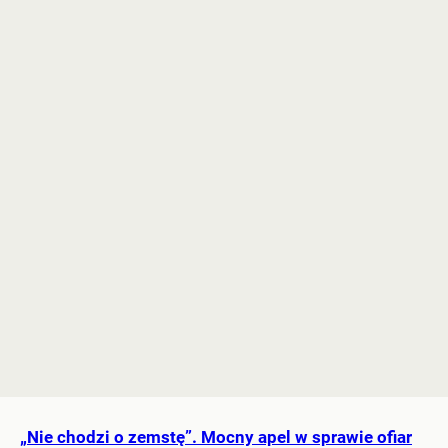
„Nie chodzi o zemstę”. Mocny apel w sprawie ofiar