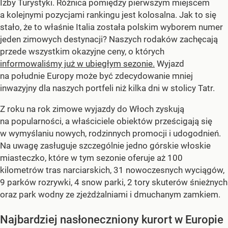
Izby Turystyki. Różnica pomiędzy pierwszym miejscem
a kolejnymi pozycjami rankingu jest kolosalna. Jak to się
stało, że to właśnie Italia została polskim wyborem numer
jeden zimowych destynacji? Naszych rodaków zachęcają
przede wszystkim okazyjne ceny, o których
informowaliśmy już w ubiegłym sezonie.
Wyjazd
na południe Europy może być zdecydowanie mniej
inwazyjny dla naszych portfeli niż kilka dni w stolicy Tatr.
Z roku na rok zimowe wyjazdy do Włoch zyskują
na popularności, a właściciele obiektów prześcigają się
w wymyślaniu nowych, rodzinnych promocji i udogodnień.
Na uwagę zasługuje szczególnie jedno górskie włoskie
miasteczko, które w tym sezonie oferuje aż 100
kilometrów tras narciarskich, 31 nowoczesnych wyciągów,
9 parków rozrywki, 4 snow parki, 2 tory skuterów śnieżnych
oraz park wodny ze zjeżdżalniami i dmuchanym zamkiem.
Najbardziej nasłoneczniony kurort w Europie