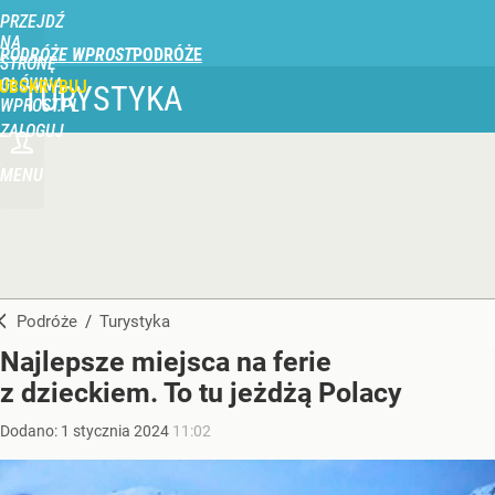
PRZEJDŹ
NA
PODRÓŻE WPROST
STRONĘ
GŁÓWNĄ
UBSKRYBUJ
TURYSTYKA
WPROST.PL
ZALOGUJ
MENU
Podróże
/
Turystyka
Najlepsze miejsca na ferie
z dzieckiem. To tu jeżdżą Polacy
Dodano:
1
stycznia
2024
11:02