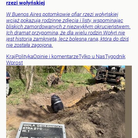
rzezi wołyńskiej
W Buenos Aires potomkowie ofiar rzezi wołyńskiej
wciąż pokazują rodzinne zdjęcia i listy, wspominając
bliskich zamordowanych z niezwykłym okrucieństwem.
Ich dramat przypomina, że dla wielu rodzin Wołyń nie
jest historią zamkniętą, lecz bolesną raną, która do dziś
nie została zagojona.
Kraj
Polityka
Opinie i komentarze
Tylko u Nas
Tygodnik
Wprost