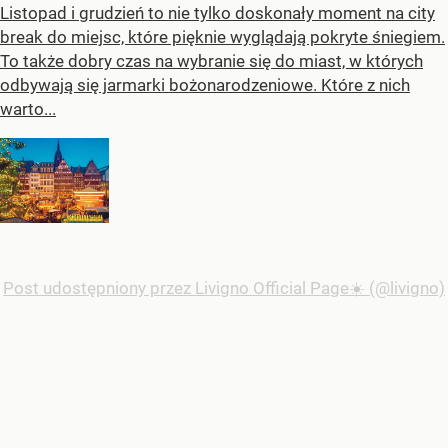
Listopad i grudzień to nie tylko doskonały moment na city
break do miejsc, które pięknie wyglądają pokryte śniegiem.
To także dobry czas na wybranie się do miast, w których
odbywają się jarmarki bożonarodzeniowe. Które z nich
warto...
Post udostępniony przez Livigno Official Page☀️ (@livigno)