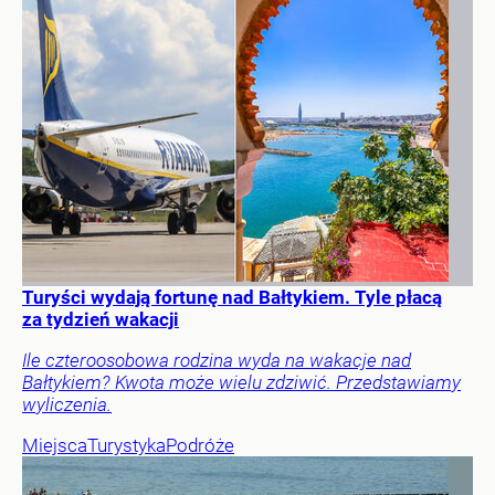
Turyści wydają fortunę nad Bałtykiem. Tyle płacą
za tydzień wakacji
Ile czteroosobowa rodzina wyda na wakacje nad
Bałtykiem? Kwota może wielu zdziwić. Przedstawiamy
wyliczenia.
Miejsca
Turystyka
Podróże