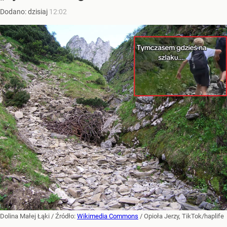
Dodano:
dzisiaj
12:02
Dolina Małej Łąki
/ Źródło:
Wikimedia Commons
/
Opioła Jerzy, TikTok/haplife