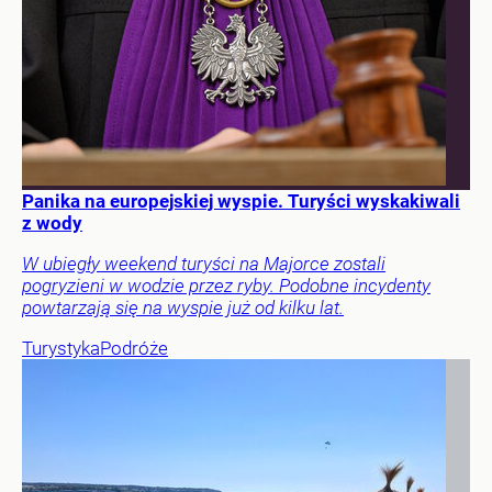
Panika na europejskiej wyspie. Turyści wyskakiwali
z wody
W ubiegły weekend turyści na Majorce zostali
pogryzieni w wodzie przez ryby. Podobne incydenty
powtarzają się na wyspie już od kilku lat.
Turystyka
Podróże