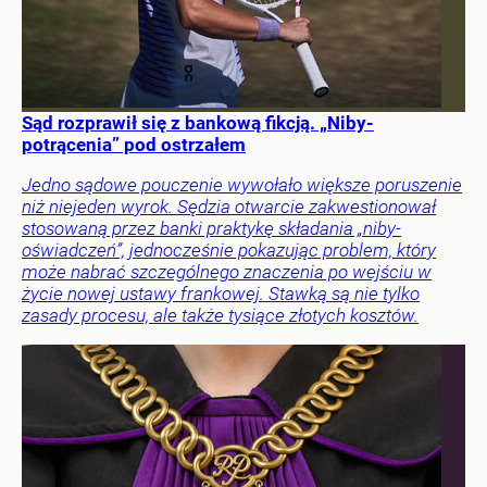
Sąd rozprawił się z bankową fikcją. „Niby-
potrącenia” pod ostrzałem
Jedno sądowe pouczenie wywołało większe poruszenie
niż niejeden wyrok. Sędzia otwarcie zakwestionował
stosowaną przez banki praktykę składania „niby-
oświadczeń”, jednocześnie pokazując problem, który
może nabrać szczególnego znaczenia po wejściu w
życie nowej ustawy frankowej. Stawką są nie tylko
zasady procesu, ale także tysiące złotych kosztów.