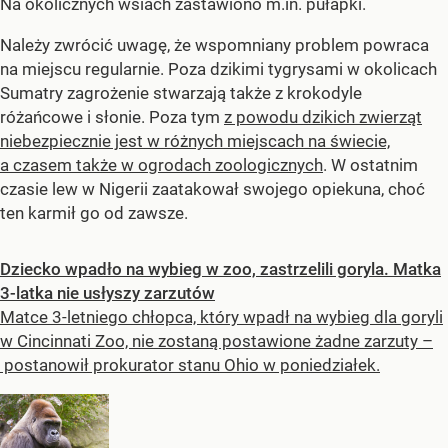
Na okolicznych wsiach zastawiono m.in. pułapki.
Należy zwrócić uwagę, że wspomniany problem powraca
na miejscu regularnie. Poza dzikimi tygrysami w okolicach
Sumatry zagrożenie stwarzają także z krokodyle
różańcowe i słonie. Poza tym
z powodu dzikich zwierząt
niebezpiecznie jest w różnych miejscach na świecie,
a czasem także w ogrodach zoologicznych
. W ostatnim
czasie lew w Nigerii zaatakował swojego opiekuna, choć
ten karmił go od zawsze.
Dziecko wpadło na wybieg w zoo, zastrzelili goryla. Matka
3-latka nie usłyszy zarzutów
Matce 3-letniego chłopca, który wpadł na wybieg dla goryli
w Cincinnati Zoo, nie zostaną postawione żadne zarzuty –
postanowił prokurator stanu Ohio w poniedziałek.