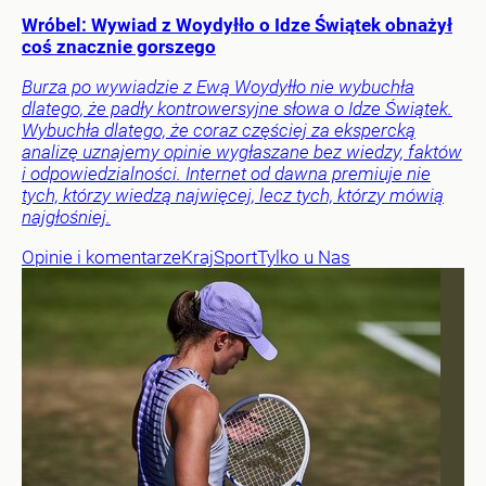
Wróbel: Wywiad z Woydyłło o Idze Świątek obnażył
coś znacznie gorszego
Burza po wywiadzie z Ewą Woydyłło nie wybuchła
dlatego, że padły kontrowersyjne słowa o Idze Świątek.
Wybuchła dlatego, że coraz częściej za ekspercką
analizę uznajemy opinie wygłaszane bez wiedzy, faktów
i odpowiedzialności. Internet od dawna premiuje nie
tych, którzy wiedzą najwięcej, lecz tych, którzy mówią
najgłośniej.
Opinie i komentarze
Kraj
Sport
Tylko u Nas