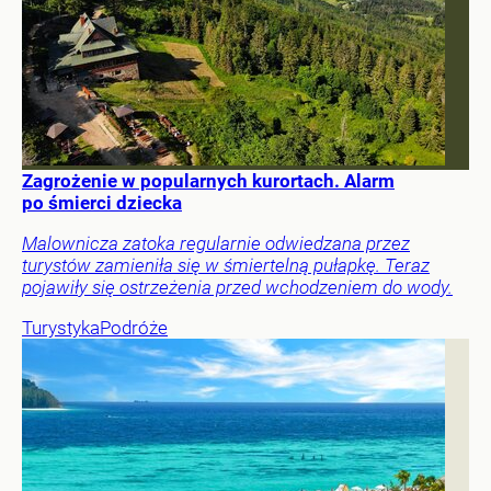
Zagrożenie w popularnych kurortach. Alarm
po śmierci dziecka
Malownicza zatoka regularnie odwiedzana przez
turystów zamieniła się w śmiertelną pułapkę. Teraz
pojawiły się ostrzeżenia przed wchodzeniem do wody.
Turystyka
Podróże