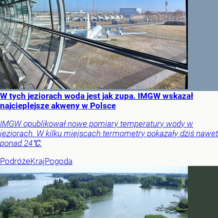
W tych jeziorach woda jest jak zupa. IMGW wskazał
najcieplejsze akweny w Polsce
IMGW opublikował nowe pomiary temperatury wody w
jeziorach. W kilku miejscach termometry pokazały dziś nawet
ponad 24℃.
Podróże
Kraj
Pogoda