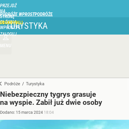
PRZEJDŹ
NA
PODRÓŻE WPROST
STRONĘ
GŁÓWNĄ
UBSKRYBUJ
TURYSTYKA
WPROST.PL
ZALOGUJ
MENU
Podróże
/
Turystyka
Niebezpieczny tygrys grasuje
na wyspie. Zabił już dwie osoby
Dodano:
15
marca
2024
18:04