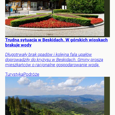
Trudna sytuacja w Beskidach. W górskich wioskach
brakuje wody
Długotrwały brak opadów i kolejna fala upałów
doprowadziły do kryzysu w Beskidach. Gminy proszą
mieszkańców o racjonalne gospodarowanie wodą.
Turystyka
Podróże