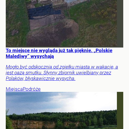
To miejsce nie wygląda już tak pięknie. „Polskie
Malediwy” wysychają
Mogło być odskocznią od zgiełku miasta w wakacje, a
jest oazą smutku. Słynny zbiornik uwielbiany przez
Polaków, błyskawicznie wysycha.
Miejsca
Podróże