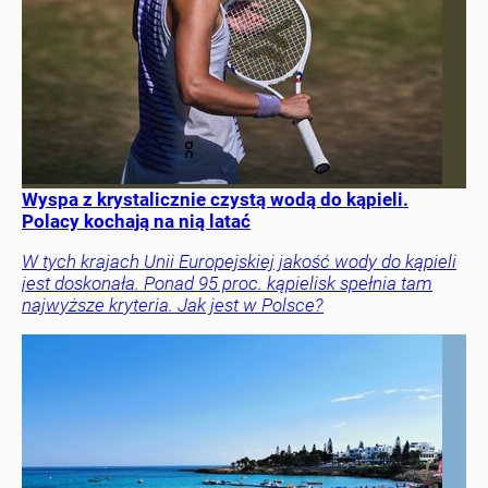
Wyspa z krystalicznie czystą wodą do kąpieli.
Polacy kochają na nią latać
W tych krajach Unii Europejskiej jakość wody do kąpieli
jest doskonała. Ponad 95 proc. kąpielisk spełnia tam
najwyższe kryteria. Jak jest w Polsce?