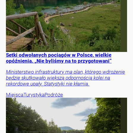
Setki odwołanych pociągów w Polsce, wielkie
opóźnienia. „Nie byliśmy na to przygotowani”
Ministerstwo infrastruktury ma plan, którego wdrożenie
będzie skutkowało większą odpornością kolei na
rekordowe upały. Statystyki nie kłamią.
Miejsca
Turystyka
Podróże