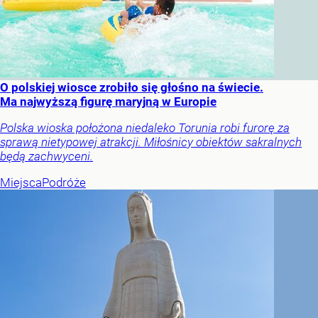
O polskiej wiosce zrobiło się głośno na świecie.
Ma najwyższą figurę maryjną w Europie
Polska wioska położona niedaleko Torunia robi furorę za
sprawą nietypowej atrakcji. Miłośnicy obiektów sakralnych
będą zachwyceni.
Miejsca
Podróże