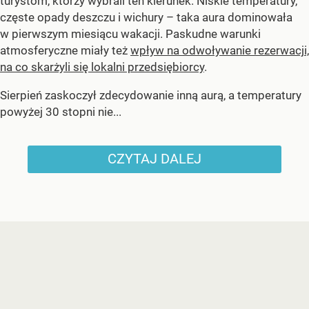
turystom, którzy wybrali ten kierunek. Niskie temperatury,
częste opady deszczu i wichury – taka aura dominowała
w pierwszym miesiącu wakacji. Paskudne warunki
atmosferyczne miały też
wpływ na odwoływanie rezerwacji,
na co skarżyli się lokalni przedsiębiorcy
.
Sierpień zaskoczył zdecydowanie inną aurą, a temperatury
powyżej 30 stopni nie...
CZYTAJ DALEJ