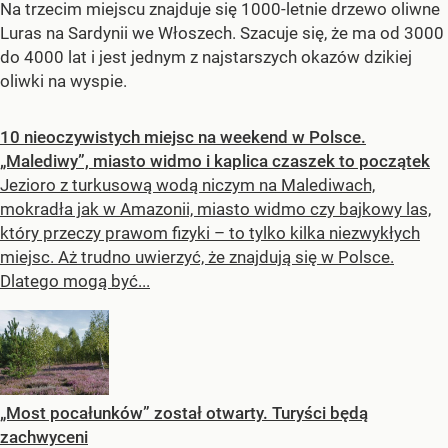
Na trzecim miejscu znajduje się 1000-letnie drzewo oliwne
Luras na Sardynii we Włoszech. Szacuje się, że ma od 3000
do 4000 lat i jest jednym z najstarszych okazów dzikiej
oliwki na wyspie.
10 nieoczywistych miejsc na weekend w Polsce.
„Malediwy”, miasto widmo i kaplica czaszek to początek
Jezioro z turkusową wodą niczym na Malediwach,
mokradła jak w Amazonii, miasto widmo czy bajkowy las,
który przeczy prawom fizyki – to tylko kilka niezwykłych
miejsc. Aż trudno uwierzyć, że znajdują się w Polsce.
Dlatego mogą być...
„Most pocałunków” został otwarty. Turyści będą
zachwyceni