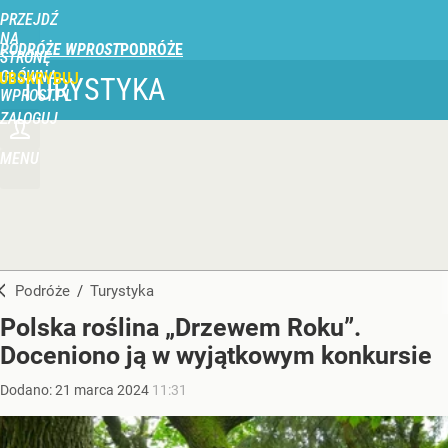
PRZEJDŹ
NA
PODRÓŻE WPROST
STRONĘ
GŁÓWNĄ
UBSKRYBUJ
TURYSTYKA
WPROST.PL
ZALOGUJ
MENU
Podróże
/
Turystyka
Polska roślina „Drzewem Roku”.
Doceniono ją w wyjątkowym konkursie
Dodano:
21
marca
2024
11:31