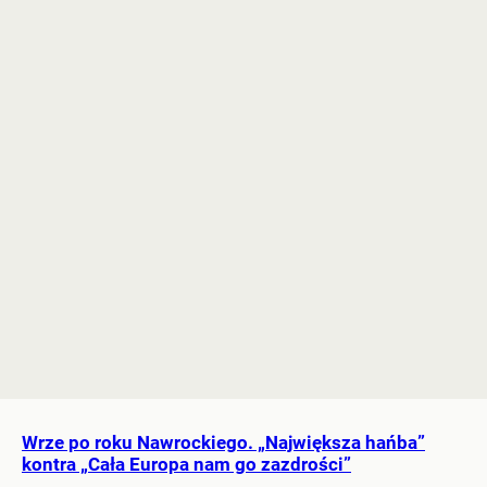
Wrze po roku Nawrockiego. „Największa hańba”
kontra „Cała Europa nam go zazdrości”