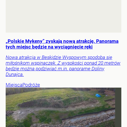
„Polskie Mykeny” zyskają nową atrakcję. Panorama
tych miejsc będzie na wyciągnięcie ręki
Nowa atrakcja w Beskidzie Wyspowym spodoba się
miłośnikom wspinaczek. Z wysokości ponad 20 metrów
będzie można podziwiać m.in. panoramę Doliny
Dunajca.
Miejsca
Podróże