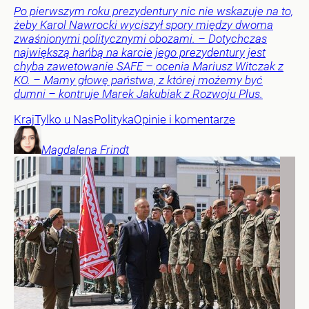
Po pierwszym roku prezydentury nic nie wskazuje na to,
żeby Karol Nawrocki wyciszył spory między dwoma
zwaśnionymi politycznymi obozami. – Dotychczas
największą hańbą na karcie jego prezydentury jest
chyba zawetowanie SAFE – ocenia Mariusz Witczak z
KO. – Mamy głowę państwa, z której możemy być
dumni – kontruje Marek Jakubiak z Rozwoju Plus.
Kraj
Tylko u Nas
Polityka
Opinie i komentarze
Magdalena
Frindt