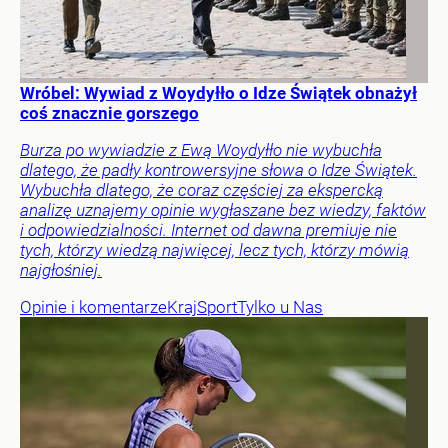
Wróbel: Wywiad z Woydyłło o Idze Świątek obnażył
coś znacznie gorszego
Burza po wywiadzie z Ewą Woydyłło nie wybuchła
dlatego, że padły kontrowersyjne słowa o Idze Świątek.
Wybuchła dlatego, że coraz częściej za ekspercką
analizę uznajemy opinie wygłaszane bez wiedzy, faktów
i odpowiedzialności. Internet od dawna premiuje nie
tych, którzy wiedzą najwięcej, lecz tych, którzy mówią
najgłośniej.
Opinie i komentarze
Kraj
Sport
Tylko u Nas