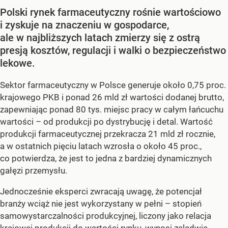
Polski rynek farmaceutyczny rośnie wartościowo
i zyskuje na znaczeniu w gospodarce,
ale w najbliższych latach zmierzy się z ostrą
presją kosztów, regulacji i walki o bezpieczeństwo
lekowe.
Sektor farmaceutyczny w Polsce generuje około 0,75 proc.
krajowego PKB i ponad 26 mld zł wartości dodanej brutto,
zapewniając ponad 80 tys. miejsc pracy w całym łańcuchu
wartości – od produkcji po dystrybucję i detal. Wartość
produkcji farmaceutycznej przekracza 21 mld zł rocznie,
a w ostatnich pięciu latach wzrosła o około 45 proc.,
co potwierdza, że jest to jedna z bardziej dynamicznych
gałęzi przemysłu.
Jednocześnie eksperci zwracają uwagę, że potencjał
branży wciąż nie jest wykorzystany w pełni – stopień
samowystarczalności produkcyjnej, liczony jako relacja
krajowej produkcji do wartości rynku, wynosi zaledwie