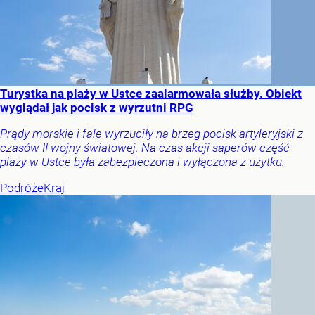
Turystka na plaży w Ustce zaalarmowała służby. Obiekt
wyglądał jak pocisk z wyrzutni RPG
Prądy morskie i fale wyrzuciły na brzeg pocisk artyleryjski z
czasów II wojny światowej. Na czas akcji saperów część
plaży w Ustce była zabezpieczona i wyłączona z użytku.
Podróże
Kraj