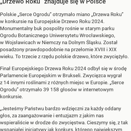
„Drzewo Roku” znajduje się w Polsce
Polskie „Serce Ogrodu” otrzymało miano „Drzewa Roku”
w konkursie na Europejskie Drzewo Roku 2024.
Monumentalny buk pospolity rośnie w starym parku
Ogrodu Botanicznego Uniwersytetu Wrocławskiego,
w Wojsławicach w Niemczy na Dolnym Śląsku. Został
posadzony prawdopodobnie na przełomie XVIII i XIX
wieku. To trzecie z rzędu polskie drzewo, które zwyciężyło.
Finał Europejskiego Drzewa Roku 2024 odbył się w środę
Parlamencie Europejskim w Brukseli. Zwycięzca wygrał
z 14 innymi roślinami z różnych miejsc w Europie. „Serce
Ogrodu” otrzymało 39 158 głosów w internetowym
konkursie.
„Jesteśmy Państwu bardzo wdzięczni za każdy oddany
głos, za zaangażowanie i entuzjazm z jakim nas
wspieraliście w drodze do zwycięstwa. Cieszymy się, z tak
wspaniałej inicjatywy jak konkurs, którego największym