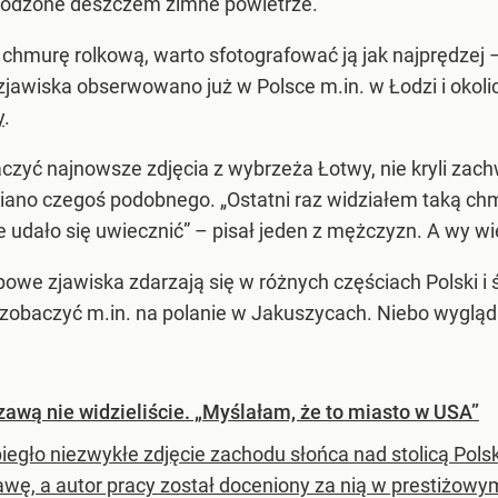
hłodzone deszczem zimne powietrze.
hmurę rolkową, warto sfotografować ją jak najprędzej – n
 zjawiska obserwowano już w Polsce m.in. w Łodzi i okol
y
.
baczyć najnowsze zdjęcia z wybrzeża Łotwy, nie kryli za
iano czegoś podobnego. „Ostatni raz widziałem taką chm
e udało się uwiecznić” – pisał jeden z mężczyzn. A wy wie
owe zjawiska zdarzają się w różnych częściach Polski i 
 zobaczyć m.in. na polanie w Jakuszycach. Niebo wygląd
awą nie widzieliście. „Myślałam, że to miasto w USA”
iegło niezwykłe zdjęcie zachodu słońca nad stolicą Polsk
wę, a autor pracy został doceniony za nią w prestiżowy