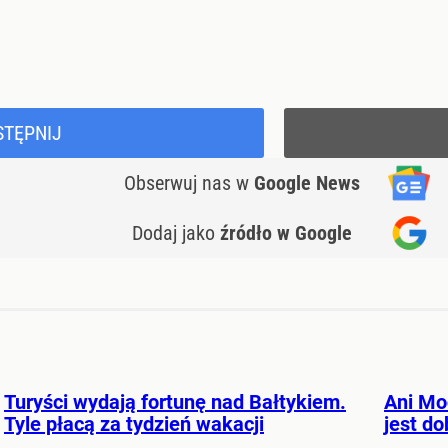
STĘPNIJ
Obserwuj nas
w
Google News
Dodaj jako
źródło w Google
Turyści wydają fortunę nad Bałtykiem.
Ani Mo
Tyle płacą za tydzień wakacji
jest d