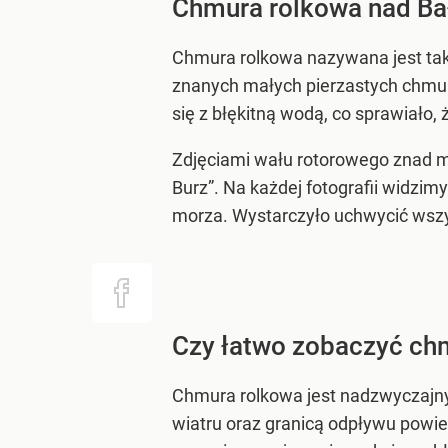
Chmura rolkowa nad Ba
Chmura rolkowa nazywana jest ta
znanych małych pierzastych chmur
się z błękitną wodą, co sprawiało, 
Zdjęciami wału rotorowego znad mo
Burz”. Na każdej fotografii widzi
morza. Wystarczyło uchwycić wszy
Czy łatwo zobaczyć chm
Chmura rolkowa jest nadzwyczajny
wiatru oraz granicą odpływu powiet