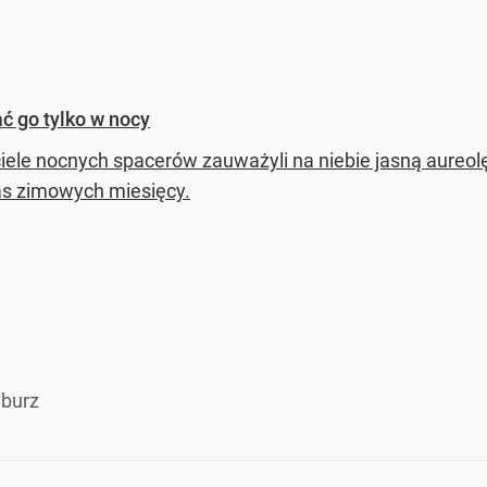
ć go tylko w nocy
ciele nocnych spacerów zauważyli na niebie jasną aureolę
s zimowych miesięcy.
burz