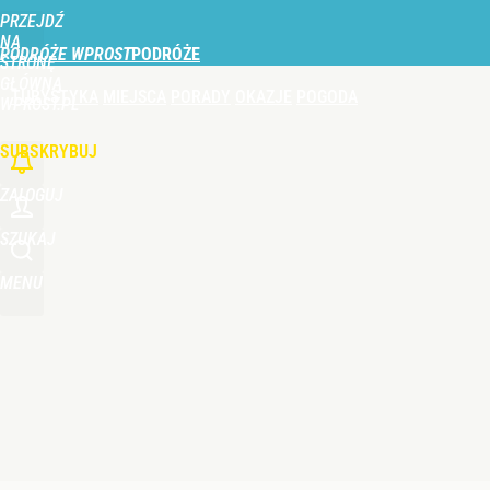
PRZEJDŹ
Udostępnij
0
Skomentuj
NA
PODRÓŻE WPROST
STRONĘ
GŁÓWNĄ
TURYSTYKA
MIEJSCA
PORADY
OKAZJE
POGODA
WPROST.PL
SUBSKRYBUJ
ZALOGUJ
SZUKAJ
MENU