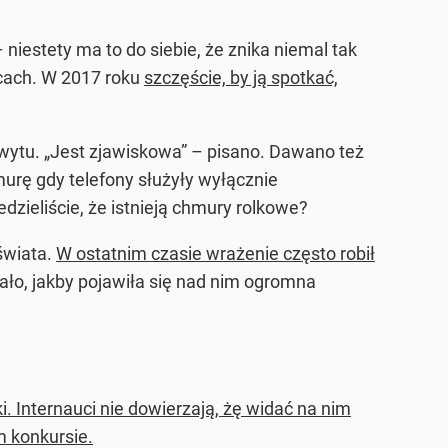
iestety ma to do siebie, że znika niemal tak
icach. W 2017 roku
szczęście, by ją spotkać,
chwytu. „Jest zjawiskowa” – pisano. Dawano też
urę gdy telefony służyły wyłącznie
dzieliście, że istnieją chmury rolkowe?
świata.
W ostatnim czasie wrażenie często robił
ało, jakby pojawiła się nad nim ogromna
i. Internauci nie dowierzają, żę widać na nim
m konkursie.