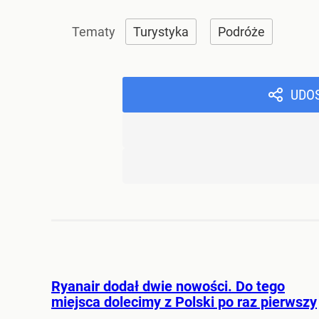
Turystyka
Podróże
UDO
Ryanair dodał dwie nowości. Do tego
miejsca dolecimy z Polski po raz pierwszy