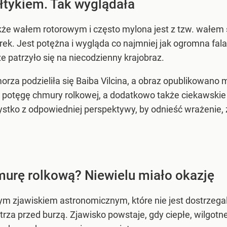
łtykiem. Tak wyglądała
kże wałem rotorowym i często mylona jest z tzw. wałe
ek. Jest potężna i wygląda co najmniej jak ogromna fa
że patrzyło się na niecodzienny krajobraz.
rza podzieliła się Baiba Vilcina, a obraz opublikowano 
my potęgę chmury rolkowej, a dodatkowo także ciekawski
stko z odpowiedniej perspektywy, by odnieść wrażenie, 
urę rolkową? Niewielu miało okazję
m zjawiskiem astronomicznym, które nie jest dostrzegal
rza przed burzą. Zjawisko powstaje, gdy ciepłe, wilgotn