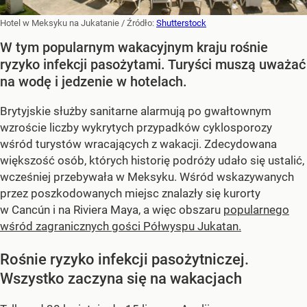
Hotel w Meksyku na Jukatanie
/ Źródło:
Shutterstock
W tym popularnym wakacyjnym kraju rośnie
ryzyko infekcji pasożytami. Turyści muszą uważać
na wodę i jedzenie w hotelach.
Brytyjskie służby sanitarne alarmują po gwałtownym
wzroście liczby wykrytych przypadków cyklosporozy
wśród turystów wracających z wakacji. Zdecydowana
większość osób, których historię podróży udało się ustalić,
wcześniej przebywała w Meksyku. Wśród wskazywanych
przez poszkodowanych miejsc znalazły się kurorty
w Cancún i na Riviera Maya, a więc obszaru
popularnego
wśród zagranicznych gości Półwyspu Jukatan.
Rośnie ryzyko infekcji pasożytniczej.
Wszystko zaczyna się na wakacjach