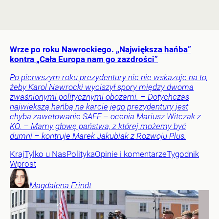
Wrze po roku Nawrockiego. „Największa hańba”
kontra „Cała Europa nam go zazdrości”
Po pierwszym roku prezydentury nic nie wskazuje na to,
żeby Karol Nawrocki wyciszył spory między dwoma
zwaśnionymi politycznymi obozami. – Dotychczas
największą hańbą na karcie jego prezydentury jest
chyba zawetowanie SAFE – ocenia Mariusz Witczak z
KO. – Mamy głowę państwa, z której możemy być
dumni – kontruje Marek Jakubiak z Rozwoju Plus.
Kraj
Tylko u Nas
Polityka
Opinie i komentarze
Tygodnik
Wprost
Magdalena
Frindt