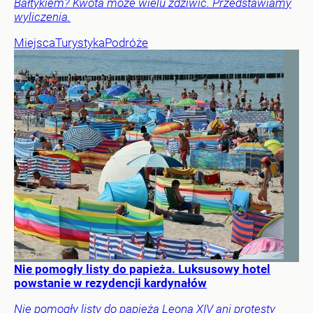
Bałtykiem? Kwota może wielu zdziwić. Przedstawiamy
wyliczenia.
Miejsca
Turystyka
Podróże
Nie pomogły listy do papieża. Luksusowy hotel
powstanie w rezydencji kardynałów
Nie pomogły listy do papieża Leona XIV ani protesty