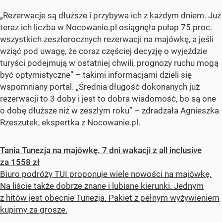
„Rezerwacje są dłuższe i przybywa ich z każdym dniem. Już
teraz ich liczba w Nocowanie.pl osiągnęła pułap 75 proc.
wszystkich zeszłorocznych rezerwacji na majówkę, a jeśli
wziąć pod uwagę, że coraz częściej decyzję o wyjeździe
turyści podejmują w ostatniej chwili, prognozy ruchu mogą
być optymistyczne” – takimi informacjami dzieli się
wspomniany portal. „Średnia długość dokonanych już
rezerwacji to 3 doby i jest to dobra wiadomość, bo są one
o dobę dłuższe niż w zeszłym roku” – zdradzała Agnieszka
Rzeszutek, ekspertka z Nocowanie.pl.
Tania Tunezja na majówkę. 7 dni wakacji z all inclusive
za 1558 zł
Biuro podróży TUI proponuje wiele nowości na majówkę.
Na liście także dobrze znane i lubiane kierunki. Jednym
z hitów jest obecnie Tunezja. Pakiet z pełnym wyżywieniem
kupimy za grosze.