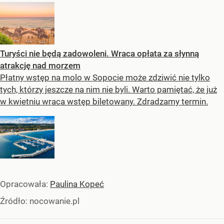
Turyści nie będą zadowoleni. Wraca opłata za słynną
atrakcję nad morzem
Płatny wstęp na molo w Sopocie może zdziwić nie tylko
tych, którzy jeszcze na nim nie byli. Warto pamiętać, że już
w kwietniu wraca wstęp biletowany. Zdradzamy termin.
Opracowała:
Paulina Kopeć
Źródło:
nocowanie.pl