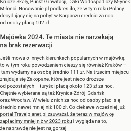
Krucze Skały, Punkt Grawitacji, Dziki Wodospad czy Młynek
Miłości. Nocowanie.pl podkreśliło, że w tym roku Polacy
decydujący się na pobyt w Karpaczu średnio za noc
od osoby płacą 102 zł.
Majówka 2024. Te miasta nie narzekają
na brak rezerwacji
Jeśli mowa o innych kierunkach popularnych w majówkę,
to w tym roku powodzeniem cieszy się również Kraków –
tam wydamy na osobę średnio 111 zł. Na trzecim miejscu
znajduje się Zakopane, które jest nieco droższe
od pozostałych – turyści płacą około 123 zł za noc.
Chętnie wybierane są też Krynica-Zdrój, Gdańsk
oraz Wrocław. W wielu z nich za noc od osoby płaci się
średnio nawet mniej niż 100 zł. Co ciekawe wcześniej już
portal Travelplanet.pl zauważał, że teraz w majówkę
zapłacimy mniej niż w 2023 roku
i wygląda na to,
że naprawdę nie jest najgorzej.