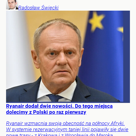
Radosław
Święcki
Ryanair dodał dwie nowości. Do tego miejsca
dolecimy z Polski po raz pierwszy
Ryanair wzmacnia swoją obecność na północy Afryki.
W systemie rezerwacyjnym taniej linii pojawiły się dwie
nowe trasy - z Krakowa i z Wrocławia do Maroka.