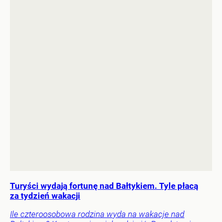
Turyści wydają fortunę nad Bałtykiem. Tyle płacą
za tydzień wakacji
Ile czteroosobowa rodzina wyda na wakacje nad