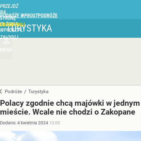
PRZEJDŹ
NA
PODRÓŻE WPROST
STRONĘ
GŁÓWNĄ
UBSKRYBUJ
TURYSTYKA
WPROST.PL
ZALOGUJ
MENU
Podróże
/
Turystyka
Polacy zgodnie chcą majówki w jednym
mieście. Wcale nie chodzi o Zakopane
Dodano:
4
kwietnia
2024
10:00