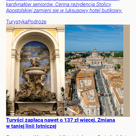
kardynałów seniorów. Cenna rezydencja Stolicy
Apostolskiej zamieni się w luksusowy hotel butikowy.
Turystyka
Podróże
Turyści zapłacą nawet o 137 zł więcej. Zmiana
w taniej linii lotniczej