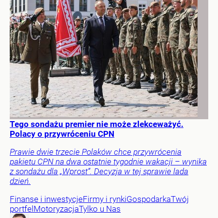
Tego sondażu premier nie może zlekceważyć.
Polacy o przywróceniu CPN
Prawie dwie trzecie Polaków chce przywrócenia
pakietu CPN na dwa ostatnie tygodnie wakacji – wynika
z sondażu dla „Wprost”. Decyzja w tej sprawie lada
dzień.
Finanse i inwestycje
Firmy i rynki
Gospodarka
Twój
portfel
Motoryzacja
Tylko u Nas