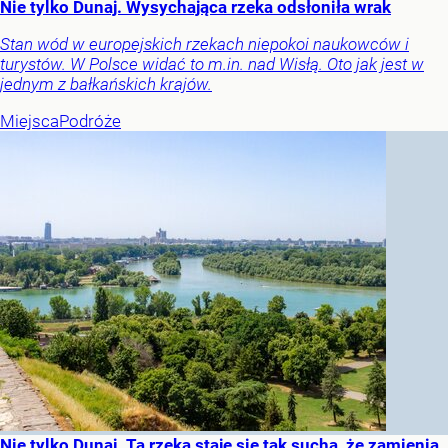
Nie tylko Dunaj. Wysychająca rzeka odsłoniła wrak
Stan wód w europejskich rzekach niepokoi naukowców i
turystów. W Polsce widać to m.in. nad Wisłą. Oto jak jest w
jednym z bałkańskich krajów.
Miejsca
Podróże
Nie tylko Dunaj. Ta rzeka staje się tak sucha, że zamienia