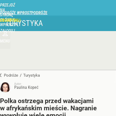
PRZEJDŹ
NA
PODRÓŻE WPROST
STRONĘ
GŁÓWNĄ
UBSKRYBUJ
TURYSTYKA
WPROST.PL
ZALOGUJ
MENU
Podróże
/
Turystyka
Autor:
Paulina Kopeć
Polka ostrzega przed wakacjami
w afrykańskim mieście. Nagranie
wywołuje wiele emocji