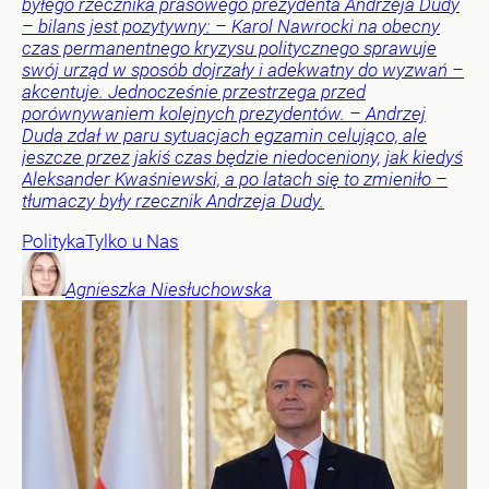
byłego rzecznika prasowego prezydenta Andrzeja Dudy
– bilans jest pozytywny: – Karol Nawrocki na obecny
czas permanentnego kryzysu politycznego sprawuje
swój urząd w sposób dojrzały i adekwatny do wyzwań –
akcentuje. Jednocześnie przestrzega przed
porównywaniem kolejnych prezydentów. – Andrzej
Duda zdał w paru sytuacjach egzamin celująco, ale
jeszcze przez jakiś czas będzie niedoceniony, jak kiedyś
Aleksander Kwaśniewski, a po latach się to zmieniło –
tłumaczy były rzecznik Andrzeja Dudy.
Polityka
Tylko u Nas
Agnieszka
Niesłuchowska