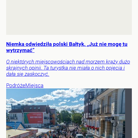
Niemka odwiedziła polski Bałtyk. „Już nie mogę tu
wytrzymać”
O niektórych miejscowościach nad morzem krąży dużo
skrajnych opinii. Ta turystka nie miała o nich pojęcia i
dała się zaskoczyć.
Podróże
Miejsca