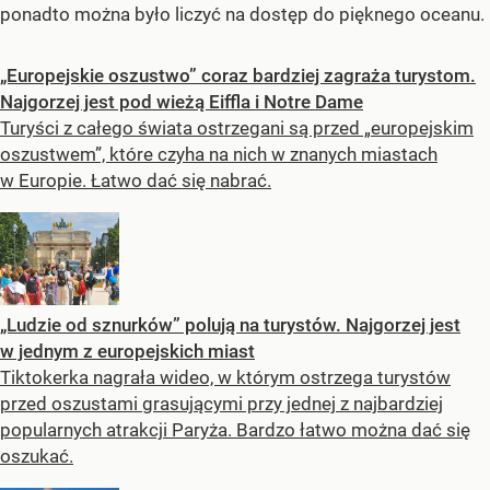
ponadto można było liczyć na dostęp do pięknego oceanu.
„Europejskie oszustwo” coraz bardziej zagraża turystom.
Najgorzej jest pod wieżą Eiffla i Notre Dame
Turyści z całego świata ostrzegani są przed „europejskim
oszustwem”, które czyha na nich w znanych miastach
w Europie. Łatwo dać się nabrać.
„Ludzie od sznurków” polują na turystów. Najgorzej jest
w jednym z europejskich miast
Tiktokerka nagrała wideo, w którym ostrzega turystów
przed oszustami grasującymi przy jednej z najbardziej
popularnych atrakcji Paryża. Bardzo łatwo można dać się
oszukać.