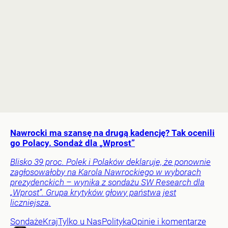
Nawrocki ma szansę na drugą kadencję? Tak ocenili
go Polacy. Sondaż dla „Wprost”
Blisko 39 proc. Polek i Polaków deklaruje, że ponownie
zagłosowałoby na Karola Nawrockiego w wyborach
prezydenckich – wynika z sondażu SW Research dla
„Wprost”. Grupa krytyków głowy państwa jest
liczniejsza.
Sondaże
Kraj
Tylko u Nas
Polityka
Opinie i komentarze