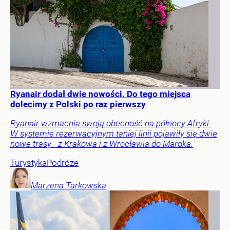
Ryanair dodał dwie nowości. Do tego miejsca
dolecimy z Polski po raz pierwszy
Ryanair wzmacnia swoją obecność na północy Afryki.
W systemie rezerwacyjnym taniej linii pojawiły się dwie
nowe trasy - z Krakowa i z Wrocławia do Maroka.
Turystyka
Podróże
Marzena
Tarkowska