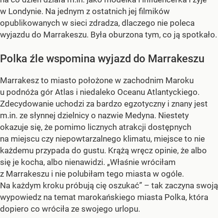
w Londynie. Na jednym z ostatnich jej filmików
opublikowanych w sieci zdradza, dlaczego nie poleca
wyjazdu do Marrakeszu. Była oburzona tym, co ją spotkało.
Polka źle wspomina wyjazd do Marrakeszu
Marrakesz to miasto położone w zachodnim Maroku
u podnóża gór Atlas i niedaleko Oceanu Atlantyckiego.
Zdecydowanie uchodzi za bardzo egzotyczny i znany jest
m.in. ze słynnej dzielnicy o nazwie Medyna. Niestety
okazuje się, że pomimo licznych atrakcji dostępnych
na miejscu czy niepowtarzalnego klimatu, miejsce to nie
każdemu przypada do gustu. Krążą wręcz opinie, że albo
się je kocha, albo nienawidzi. „Właśnie wróciłam
z Marrakeszu i nie polubiłam tego miasta w ogóle.
Na każdym kroku próbują cię oszukać” – tak zaczyna swoją
wypowiedz na temat marokańskiego miasta Polka, która
dopiero co wróciła ze swojego urlopu.