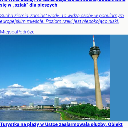
się w „szlak” dla pieszych
Sucha ziemia, zamiast wody. To widzą osoby w popularnym
europejskim mieście. Poziom rzeki jest niepokojąco niski.
Miejsca
Podróże
Turystka na plaży w Ustce zaalarmowała służby. Obiekt