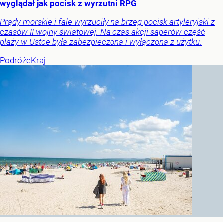
wyglądał jak pocisk z wyrzutni RPG
Prądy morskie i fale wyrzuciły na brzeg pocisk artyleryjski z
czasów II wojny światowej. Na czas akcji saperów część
plaży w Ustce była zabezpieczona i wyłączona z użytku.
Podróże
Kraj