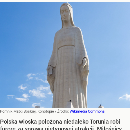
Pomnik Matki Boskiej. Konotopie
/ Źródło:
Wikimedia Commons
Polska wioska położona niedaleko Torunia robi
furorę za sprawą nietypowej atrakcji. Miłośnicy