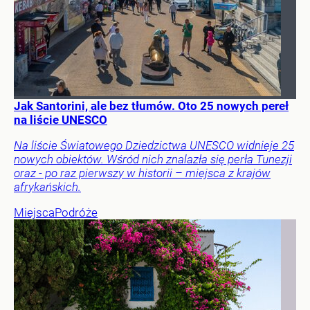
Jak Santorini, ale bez tłumów. Oto 25 nowych pereł
na liście UNESCO
Na liście Światowego Dziedzictwa UNESCO widnieje 25
nowych obiektów. Wśród nich znalazła się perła Tunezji
oraz - po raz pierwszy w historii – miejsca z krajów
afrykańskich.
Miejsca
Podróże