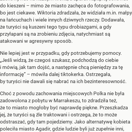
do kieszeni – mimo że miasto zachęca do fotografowania,
bo jest ciekawe. Wiktoria zdradzała, że widziała m.in. małpy
na łańcuchach i wiele innych dziwnych rzeczy. Dodawała,
że turyści są kuszeni tego typu drobiazgami, a gdy
przyłapani są na zrobieniu zdjęcia, natychmiast są
atakowani w agresywny sposób.
Nie lepiej jest w przypadku, gdy potrzebujemy pomocy.
„Jeśli widzą, że czegoś szukasz, podchodzą do ciebie
i mówią, jak tam dojść, a następnie chcą pieniędzy za tę
informację” – mówiła dalej tiktokerka. Ostrzegała,
by turyści nie dawali się nabrać na ich bezinteresowność.
Choć z powodu zachowania miejscowych Polka nie była
zadowolona z pobytu w Marrakeszu, to zdradziła też,
że to miasto mogłoby być naprawdę piękne. Przeszkadza
jej, że turyści są źle traktowani i ostrzega, że to może
odstraszać, gdy tam pojedziemy. Jako alternatywę kobieta
poleciła miasto Agadir, gdzie ludzie byli już zupełnie inni,