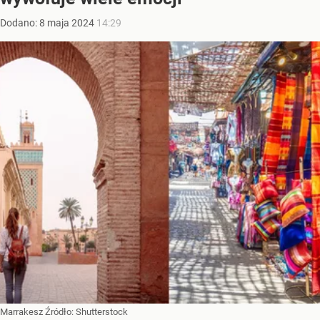
Dodano:
8
maja
2024
14:29
Marrakesz
Źródło:
Shutterstock