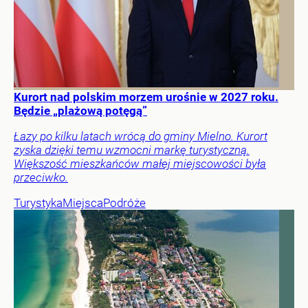
Kurort nad polskim morzem urośnie w 2027 roku.
Będzie „plażową potęgą”
Łazy po kilku latach wrócą do gminy Mielno. Kurort
zyska dzięki temu wzmocni markę turystyczną.
Większość mieszkańców małej miejscowości była
przeciwko.
Turystyka
Miejsca
Podróże