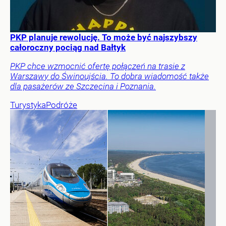
PKP planuje rewolucję. To może być najszybszy
całoroczny pociąg nad Bałtyk
PKP chce wzmocnić ofertę połączeń na trasie z
Warszawy do Świnoujścia. To dobra wiadomość także
dla pasażerów ze Szczecina i Poznania.
Turystyka
Podróże