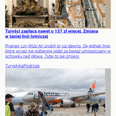
Turyści zapłacą nawet o 137 zł więcej. Zmiana
w taniej linii lotniczej
Ryanair czy Wizz Air zrobili to już dawno. Są jednak linie,
które wciąż nie pobierają opłat za bagaż umieszczany w
schowku nad głową. Tutaj to się zmieni.
Turystyka
Podróże