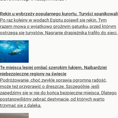
Rekin u wybrzeży popularnego kurortu. Turyści spanikowali
Po raz kolejny w wodach Egiptu pojawił się rekin. Tym
razem mowa o wyjątkowo groźnym gatunku, przed którym
ostrzega się turystów. Nagranie drapieżnika trafiło do sieci.
Te miejsca lepiej omijać szerokim łukiem. Najbardziej
niebezpieczne regiony na świecie
Podróżowanie, choć zwykle sprawia ogromną radość,
może też przyprawić o dreszcze. Szczególnie, jeśli
zapędzimy się w nie do końca bezpieczne miejsca. Dlatego
postanowiliśmy zebrać destynacje, od których warto
trzymać się z daleka.