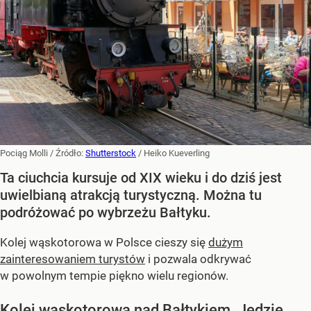
Pociąg Molli
/ Źródło:
Shutterstock
/
Heiko Kueverling
Ta ciuchcia kursuje od XIX wieku i do dziś jest
uwielbianą atrakcją turystyczną. Można tu
podróżować po wybrzeżu Bałtyku.
Kolej wąskotorowa w Polsce cieszy się
dużym
zainteresowaniem turystów
i pozwala odkrywać
w powolnym tempie piękno wielu regionów.
Kolej wąskotorowa nad Bałtykiem. Jedzie