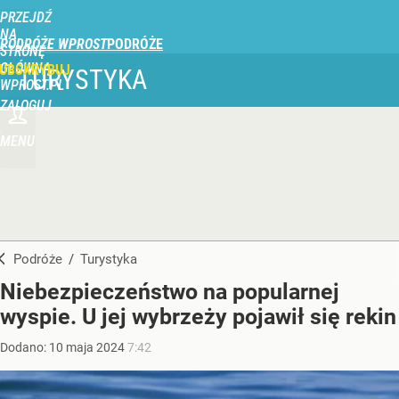
PRZEJDŹ
NA
PODRÓŻE WPROST
STRONĘ
GŁÓWNĄ
UBSKRYBUJ
TURYSTYKA
WPROST.PL
ZALOGUJ
MENU
Podróże
/
Turystyka
Niebezpieczeństwo na popularnej
wyspie. U jej wybrzeży pojawił się rekin
Dodano:
10
maja
2024
7:42