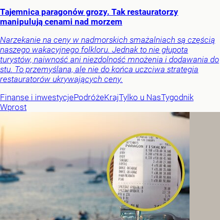
Tajemnica paragonów grozy. Tak restauratorzy
manipulują cenami nad morzem
Narzekanie na ceny w nadmorskich smażalniach są częścią
naszego wakacyjnego folkloru. Jednak to nie głupota
turystów, naiwność ani niezdolność mnożenia i dodawania do
stu. To przemyślana, ale nie do końca uczciwa strategia
restauratorów ukrywających ceny.
Finanse i inwestycje
Podróże
Kraj
Tylko u Nas
Tygodnik
Wprost