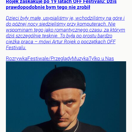
Rojek zaskakuje po 19 latach OFF Festivalu: Dziś
prawdopodobnie bym tego nie zrobił
Dzieci były małe, usypialiśmy je, wchodziliśmy na górę i
do późnej nocy siedzieliśmy przy komputerach. Nie
wspominam tego jako romantycznego czasu, za którym
dziś szczególnie tęsknię. To była po prostu bardzo
ciężka praca – mówi Artur Rojek o początkach OFF
Festivalu.
Rozrywka
Festiwale/Przeglądy
Muzyka
Tylko u Nas