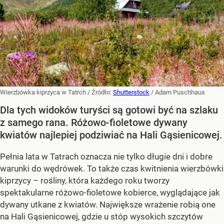
Wierzbówka kiprzyca w Tatrch
/ Źródło:
Shutterstock
/
Adam Puschhaus
Dla tych widoków turyści są gotowi być na szlaku
z samego rana. Różowo-fioletowe dywany
kwiatów najlepiej podziwiać na Hali Gąsienicowej.
Pełnia lata w Tatrach oznacza nie tylko długie dni i dobre
warunki do wędrówek. To także czas kwitnienia wierzbówki
kiprzycy – rośliny, która każdego roku tworzy
spektakularne różowo-fioletowe kobierce, wyglądające jak
dywany utkane z kwiatów. Największe wrażenie robią one
na Hali Gąsienicowej, gdzie u stóp wysokich szczytów