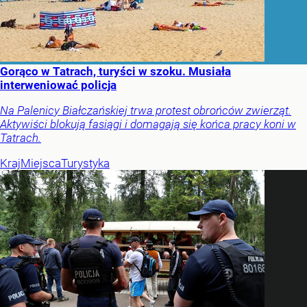
Gorąco w Tatrach, turyści w szoku. Musiała
interweniować policja
Na Palenicy Białczańskiej trwa protest obrońców zwierząt.
Aktywiści blokują fasiągi i domagają się końca pracy koni w
Tatrach.
Kraj
Miejsca
Turystyka