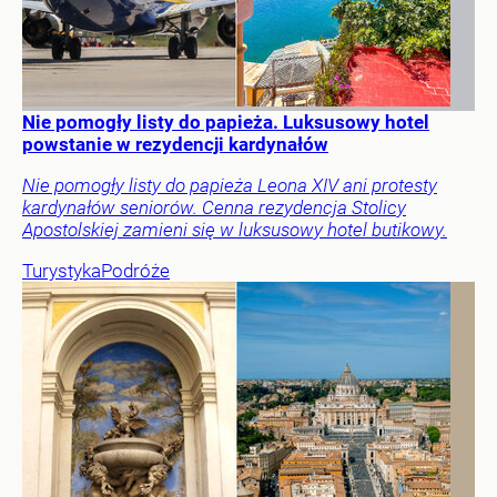
Nie pomogły listy do papieża. Luksusowy hotel
powstanie w rezydencji kardynałów
Nie pomogły listy do papieża Leona XIV ani protesty
kardynałów seniorów. Cenna rezydencja Stolicy
Apostolskiej zamieni się w luksusowy hotel butikowy.
Turystyka
Podróże