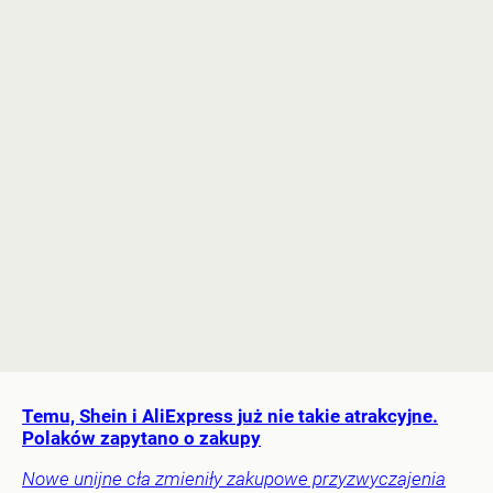
Temu, Shein i AliExpress już nie takie atrakcyjne.
Polaków zapytano o zakupy
Nowe unijne cła zmieniły zakupowe przyzwyczajenia