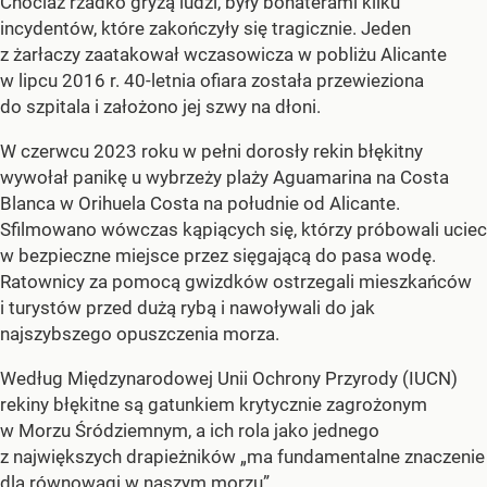
Chociaż rzadko gryzą ludzi, były bohaterami kilku
incydentów, które zakończyły się tragicznie. Jeden
z żarłaczy zaatakował wczasowicza w pobliżu Alicante
w lipcu 2016 r. 40-letnia ofiara została przewieziona
do szpitala i założono jej szwy na dłoni.
W czerwcu 2023 roku w pełni dorosły rekin błękitny
wywołał panikę u wybrzeży plaży Aguamarina na Costa
Blanca w Orihuela Costa na południe od Alicante.
Sfilmowano wówczas kąpiących się, którzy próbowali uciec
w bezpieczne miejsce przez sięgającą do pasa wodę.
Ratownicy za pomocą gwizdków ostrzegali mieszkańców
i turystów przed dużą rybą i nawoływali do jak
najszybszego opuszczenia morza.
Według Międzynarodowej Unii Ochrony Przyrody (IUCN)
rekiny błękitne są gatunkiem krytycznie zagrożonym
w Morzu Śródziemnym, a ich rola jako jednego
z największych drapieżników „ma fundamentalne znaczenie
dla równowagi w naszym morzu”.