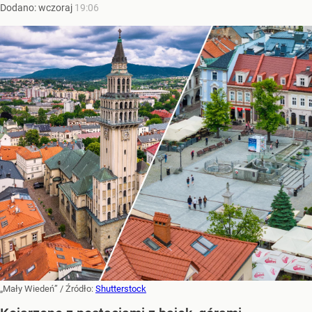
Dodano:
wczoraj
19:06
„Mały Wiedeń”
/ Źródło:
Shutterstock