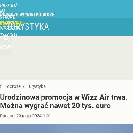
PRZEJDŹ
NA
PODRÓŻE WPROST
STRONĘ
GŁÓWNĄ
UBSKRYBUJ
TURYSTYKA
WPROST.PL
ZALOGUJ
MENU
Podróże
/
Turystyka
Urodzinowa promocja w Wizz Air trwa.
Można wygrać nawet 20 tys. euro
Dodano:
20
maja
2024
9:00