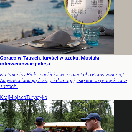
Gorąco w Tatrach, turyści w szoku. Musiała
interweniować policja
Na Palenicy Białczańskiej trwa protest obrońców zwierząt.
Aktywiści blokują fasiągi i domagają się końca pracy koni w
Tatrach.
Kraj
Miejsca
Turystyka