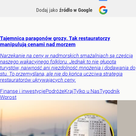
Dodaj jako
źródło w Google
Tajemnica paragonów grozy. Tak restauratorzy
manipulują cenami nad morzem
Narzekanie na ceny w nadmorskich smażalniach są częścią
naszego wakacyjnego folkloru. Jednak to nie głupota
turystów, naiwność ani niezdolność mnożenia i dodawania do
stu. To przemyślana, ale nie do końca uczciwa strategia
restauratorów ukrywających ceny.
Finanse i inwestycje
Podróże
Kraj
Tylko u Nas
Tygodnik
Wprost