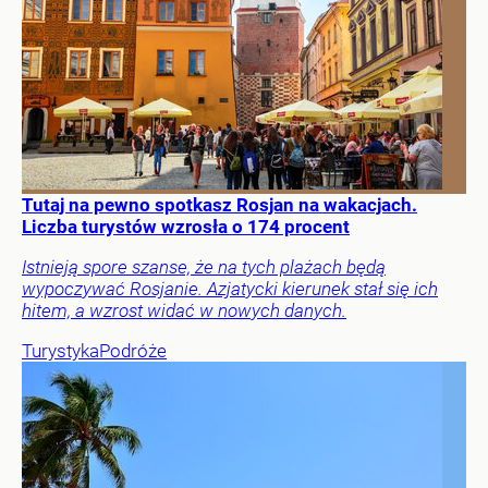
Tutaj na pewno spotkasz Rosjan na wakacjach.
Liczba turystów wzrosła o 174 procent
Istnieją spore szanse, że na tych plażach będą
wypoczywać Rosjanie. Azjatycki kierunek stał się ich
hitem, a wzrost widać w nowych danych.
Turystyka
Podróże