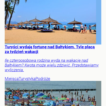
Turyści wydają fortunę nad Bałtykiem. Tyle płacą
za tydzień wakacji
Ile czteroosobowa rodzina wyda na wakacje nad
Bałtykiem? Kwota może wielu zdziwić. Przedstawiamy
wyliczenia.
Miejsca
Turystyka
Podróże