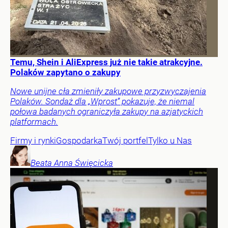
Temu, Shein i AliExpress już nie takie atrakcyjne.
Polaków zapytano o zakupy
Nowe unijne cła zmieniły zakupowe przyzwyczajenia
Polaków. Sondaż dla „Wprost” pokazuje, że niemal
połowa badanych ograniczyła zakupy na azjatyckich
platformach.
Firmy i rynki
Gospodarka
Twój portfel
Tylko u Nas
Beata Anna
Święcicka