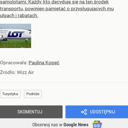
samolotami. Każdy, kto decyduje się na ten środek
transportu, powinien pamiętać o przysługujących mu
ulgach i rabatach.
Opracowała:
Paulina Kopeć
Źródło:
Wizz Air
Turystyka
Podróże
SKOMENTUJ
UDOSTĘPNIJ
Obserwuj nas
w
Google News