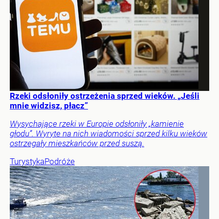
Rzeki odsłoniły ostrzeżenia sprzed wieków. „Jeśli
mnie widzisz, płacz”
Wysychające rzeki w Europie odsłoniły „kamienie
głodu”. Wyryte na nich wiadomości sprzed kilku wieków
ostrzegały mieszkańców przed suszą.
Turystyka
Podróże