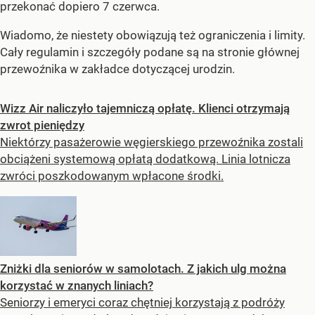
przekonać dopiero 7 czerwca.
Wiadomo, że niestety obowiązują też ograniczenia i limity.
Cały regulamin i szczegóły podane są na stronie głównej
przewoźnika w zakładce dotyczącej urodzin.
Wizz Air naliczyło tajemniczą opłatę. Klienci otrzymają
zwrot pieniędzy
Niektórzy pasażerowie węgierskiego przewoźnika zostali
obciążeni systemową opłatą dodatkową. Linia lotnicza
zwróci poszkodowanym wpłacone środki.
Zniżki dla seniorów w samolotach. Z jakich ulg można
korzystać w znanych liniach?
Seniorzy i emeryci coraz chętniej korzystają z podróży