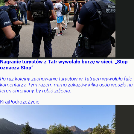
Nagranie turystów z Tatr wywołało burzę w sieci. „Stop
oznacza Stop”
Po raz kolejny zachowanie turystów w Tatrach wywołało falę
komentarzy. Tym razem mimo zakazów kilka osób weszło na
teren chroniony, by robić zdjęcia.
Kraj
Podróże
Życie