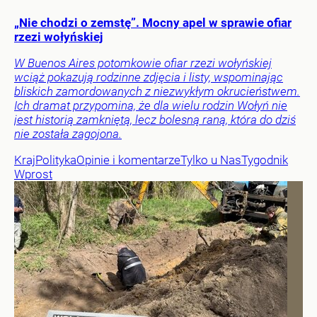
„Nie chodzi o zemstę”. Mocny apel w sprawie ofiar
rzezi wołyńskiej
W Buenos Aires potomkowie ofiar rzezi wołyńskiej
wciąż pokazują rodzinne zdjęcia i listy, wspominając
bliskich zamordowanych z niezwykłym okrucieństwem.
Ich dramat przypomina, że dla wielu rodzin Wołyń nie
jest historią zamkniętą, lecz bolesną raną, która do dziś
nie została zagojona.
Kraj
Polityka
Opinie i komentarze
Tylko u Nas
Tygodnik
Wprost