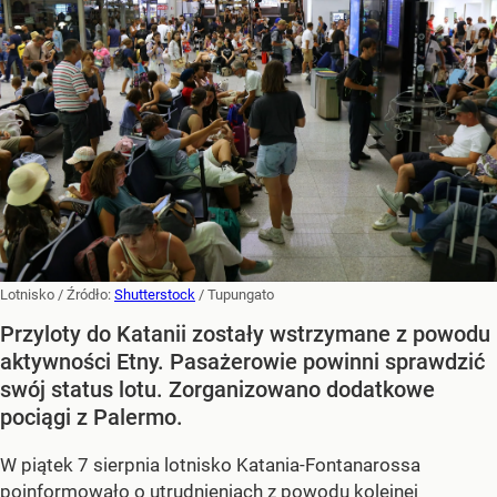
Lotnisko
/ Źródło:
Shutterstock
/
Tupungato
Przyloty do Katanii zostały wstrzymane z powodu
aktywności Etny. Pasażerowie powinni sprawdzić
swój status lotu. Zorganizowano dodatkowe
pociągi z Palermo.
W piątek 7 sierpnia lotnisko Katania-Fontanarossa
poinformowało o utrudnieniach z powodu kolejnej