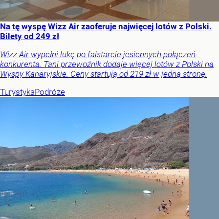
Na tę wyspę Wizz Air zaoferuje najwięcej lotów z Polski.
Bilety od 249 zł
Wizz Air wypełni lukę po falstarcie jesiennych połączeń
konkurenta. Tani przewoźnik dodaje więcej lotów z Polski na
Wyspy Kanaryjskie. Ceny startują od 219 zł w jedną stronę.
Turystyka
Podróże