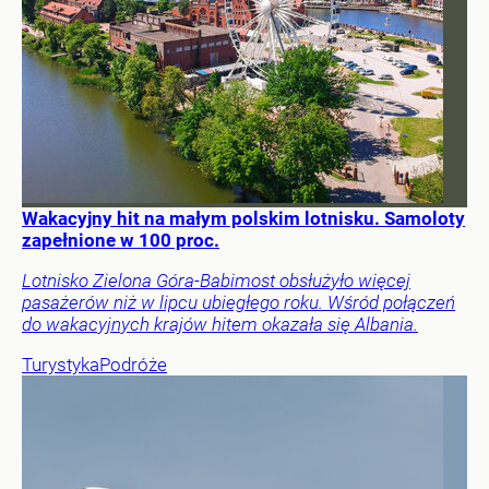
Wakacyjny hit na małym polskim lotnisku. Samoloty
zapełnione w 100 proc.
Lotnisko Zielona Góra-Babimost obsłużyło więcej
pasażerów niż w lipcu ubiegłego roku. Wśród połączeń
do wakacyjnych krajów hitem okazała się Albania.
Turystyka
Podróże