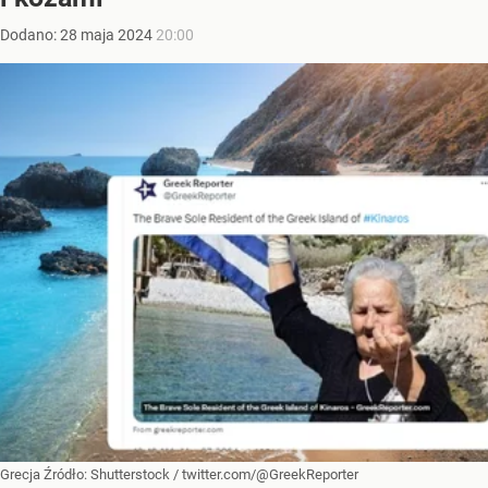
Dodano:
28
maja
2024
20:00
Grecja
Źródło:
Shutterstock
/
twitter.com/@GreekReporter