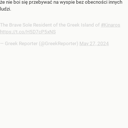
że nie boi się przebywać na wyspie bez obecności innych
ludzi.
The Brave Sole Resident of the Greek Island of
#Kinaros
https://t.co/H5D7cP5xNS
— Greek Reporter (@GreekReporter)
May 27, 2024