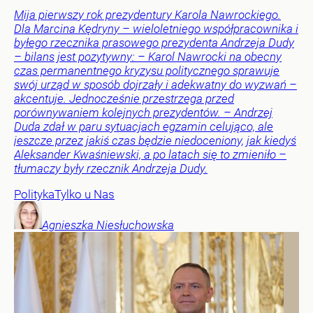
Mija pierwszy rok prezydentury Karola Nawrockiego.
Dla Marcina Kędryny – wieloletniego współpracownika i
byłego rzecznika prasowego prezydenta Andrzeja Dudy
– bilans jest pozytywny: – Karol Nawrocki na obecny
czas permanentnego kryzysu politycznego sprawuje
swój urząd w sposób dojrzały i adekwatny do wyzwań –
akcentuje. Jednocześnie przestrzega przed
porównywaniem kolejnych prezydentów. – Andrzej
Duda zdał w paru sytuacjach egzamin celująco, ale
jeszcze przez jakiś czas będzie niedoceniony, jak kiedyś
Aleksander Kwaśniewski, a po latach się to zmieniło –
tłumaczy były rzecznik Andrzeja Dudy.
Polityka
Tylko u Nas
Agnieszka
Niesłuchowska