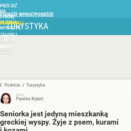
PRZEJDŹ
NA
PODRÓŻE WPROST
STRONĘ
GŁÓWNĄ
UBSKRYBUJ
TURYSTYKA
WPROST.PL
ZALOGUJ
MENU
Podróże
/
Turystyka
Autor:
Paulina Kopeć
Seniorka jest jedyną mieszkanką
greckiej wyspy. Żyje z psem, kurami
i kozami