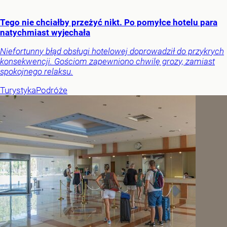
Tego nie chciałby przeżyć nikt. Po pomyłce hotelu para
natychmiast wyjechała
Niefortunny błąd obsługi hotelowej doprowadził do przykrych
konsekwencji. Gościom zapewniono chwilę grozy, zamiast
spokojnego relaksu.
Turystyka
Podróże