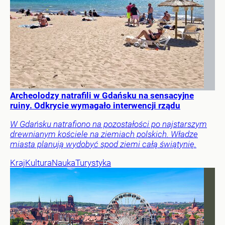
Archeolodzy natrafili w Gdańsku na sensacyjne
ruiny. Odkrycie wymagało interwencji rządu
W Gdańsku natrafiono na pozostałości po najstarszym
drewnianym kościele na ziemiach polskich. Władze
miasta planują wydobyć spod ziemi całą świątynię.
Kraj
Kultura
Nauka
Turystyka