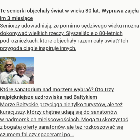
Te seniorki objechały świat w wieku 80 lat. Wyprawa zajęła
im 3 miesiące
Seniorzy udowadniają, że pomimo sędziwego wieku można
dokonywać wielkich rzeczy. Słyszeliście o 80-letnich
podróżniczkach, które objechały razem cały świat? Ich
przygoda ciągle inspiruje innych.
Które sanatorium nad morzem wybrać? Oto trzy
najpiękniejsze uzdrowiska nad Bałtykiem
Morze Bałtyckie przyciąga nie tylko turystów, ale też
kuracjuszy, którzy chętnie udają się do sanatoriów
w nadmorskich miejscowościach. Mogą tu skorzystać
z bogatej oferty sanatoriów, ale też rozkoszować się
szumem fal czy spacerami po...