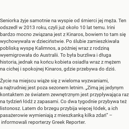
Seniorka żyje samotnie na wyspie od śmierci jej męża. Ten
odszedł w 2013 roku, czyli już około 10 lat temu.
Irini
bardzo mocno związana jest z Kinaros, bowiem to tam się
wychowywała w dzieciństwie. Po ślubie zamieszkiwała
pobliską wyspę Kalimnos, a później wraz z rodziną
wyemigrowała do Australii. To była burzliwa i długa
historia, jednak na końcu kobieta osiadła wraz z mężem
na cichej i spokojnej Kinaros, gdzie przebywa do dziś.
Życie na miejscu wiąże się z wieloma wyzwaniami,
a najtrudniej jest poza sezonem letnim. „Zimą jej jedynym
kontaktem ze światem zewnętrznym jest
przypływająca raz
na tydzień łódź z zapasami. Co dwa tygodnie przybywa też
listonosz.
Latem do brzegu przybija więcej łódek, a ich
pasażerowie wymieniają z mieszkanką kilka zdań” –
informowali reporterzy Greek Reporter.