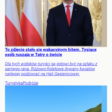
To zdjęcie stało się wakacyjnym hitem. Tysiące
osób ruszają w Tatry o świcie
Dla tych widoków turyści są gotowi być na szlaku z
samego rana. Różowo-fioletowe dywany kwiatów
najlepiej podziwiać na Hali Gąsienicowej.
Turystyka
Podróże