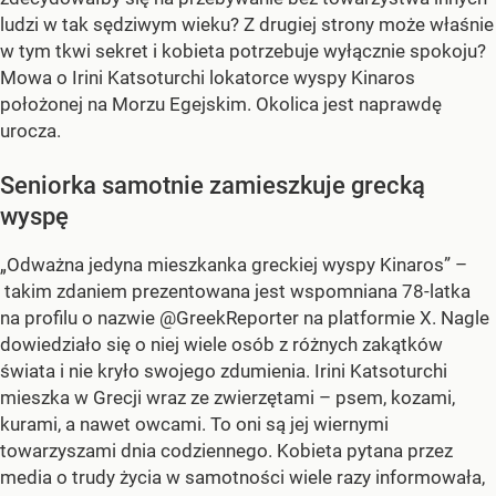
ludzi w tak sędziwym wieku? Z drugiej strony może właśnie
w tym tkwi sekret i kobieta potrzebuje wyłącznie spokoju?
Mowa o
Irini Katsoturchi lokatorce wyspy
Kinaros
położonej na Morzu Egejskim. Okolica jest naprawdę
urocza.
Seniorka samotnie zamieszkuje grecką
wyspę
„
Odważna jedyna mieszkanka greckiej wyspy Kinaros” –
takim zdaniem prezentowana jest wspomniana 78-latka
na profilu o nazwie @GreekReporter na platformie X. Nagle
dowiedziało się o niej wiele osób z różnych zakątków
świata i nie kryło swojego zdumienia.
Irini Katsoturchi
mieszka w Grecji wraz ze zwierzętami – psem, kozami,
kurami, a nawet owcami. To oni są jej wiernymi
towarzyszami dnia codziennego. Kobieta pytana przez
media o trudy życia w samotności wiele razy informowała,