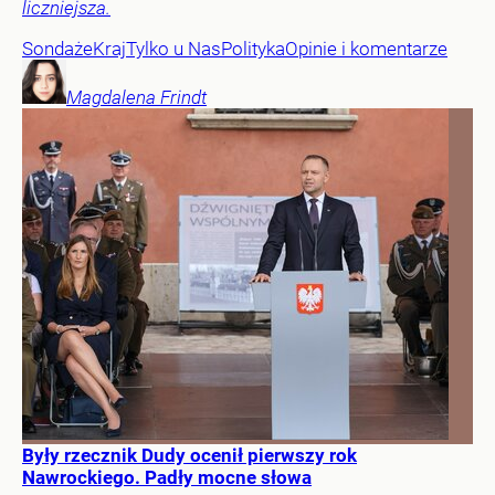
liczniejsza.
Sondaże
Kraj
Tylko u Nas
Polityka
Opinie i komentarze
Magdalena
Frindt
Były rzecznik Dudy ocenił pierwszy rok
Nawrockiego. Padły mocne słowa