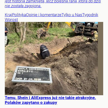
jest historią zamkniętą, lecz bolesną raną, która do dziś
nie została zagojona.
Kraj
Polityka
Opinie i komentarze
Tylko u Nas
Tygodnik
Wprost
Temu, Shein i AliExpress już nie takie atrakcyjne.
Polaków zapytano o zakupy