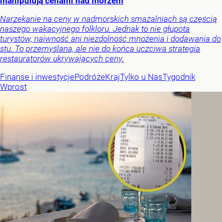
manipulują cenami nad morzem
Narzekanie na ceny w nadmorskich smażalniach są częścią
naszego wakacyjnego folkloru. Jednak to nie głupota
turystów, naiwność ani niezdolność mnożenia i dodawania do
stu. To przemyślana, ale nie do końca uczciwa strategia
restauratorów ukrywających ceny.
Finanse i inwestycje
Podróże
Kraj
Tylko u Nas
Tygodnik
Wprost