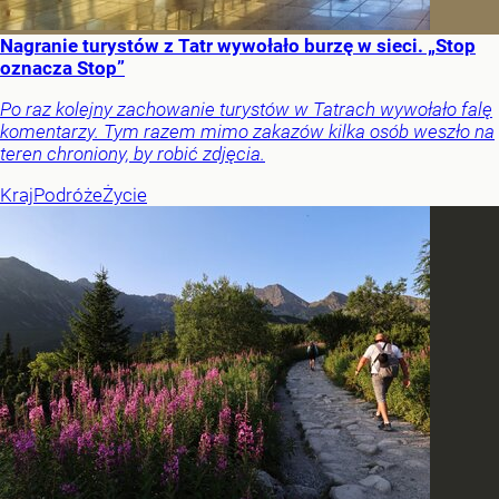
Nagranie turystów z Tatr wywołało burzę w sieci. „Stop
oznacza Stop”
Po raz kolejny zachowanie turystów w Tatrach wywołało falę
komentarzy. Tym razem mimo zakazów kilka osób weszło na
teren chroniony, by robić zdjęcia.
Kraj
Podróże
Życie