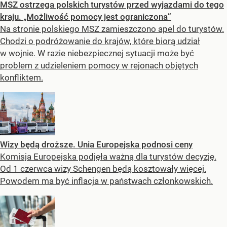
MSZ ostrzega polskich turystów przed wyjazdami do tego
kraju. „Możliwość pomocy jest ograniczona”
Na stronie polskiego MSZ zamieszczono apel do turystów.
Chodzi o podróżowanie do krajów, które biorą udział
w wojnie. W razie niebezpiecznej sytuacji może być
problem z udzieleniem pomocy w rejonach objętych
konfliktem.
Wizy będą droższe. Unia Europejska podnosi ceny
Komisja Europejska podjęła ważną dla turystów decyzję.
Od 1 czerwca wizy Schengen będą kosztowały więcej.
Powodem ma być inflacja w państwach członkowskich.