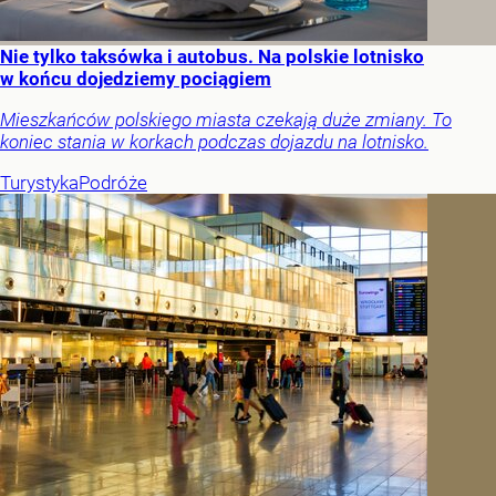
Nie tylko taksówka i autobus. Na polskie lotnisko
w końcu dojedziemy pociągiem
Mieszkańców polskiego miasta czekają duże zmiany. To
koniec stania w korkach podczas dojazdu na lotnisko.
Turystyka
Podróże