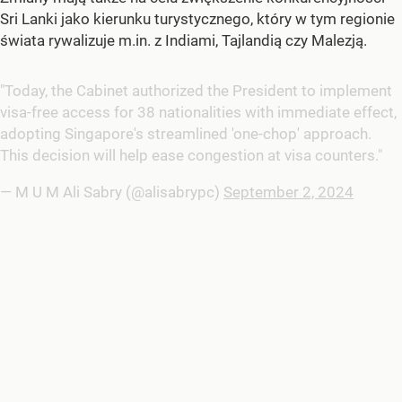
Sri Lanki jako kierunku turystycznego, który w tym regionie
świata rywalizuje m.in. z Indiami, Tajlandią czy Malezją.
"Today, the Cabinet authorized the President to implement
visa-free access for 38 nationalities with immediate effect,
adopting Singapore's streamlined 'one-chop' approach.
This decision will help ease congestion at visa counters."
— M U M Ali Sabry (@alisabrypc)
September 2, 2024