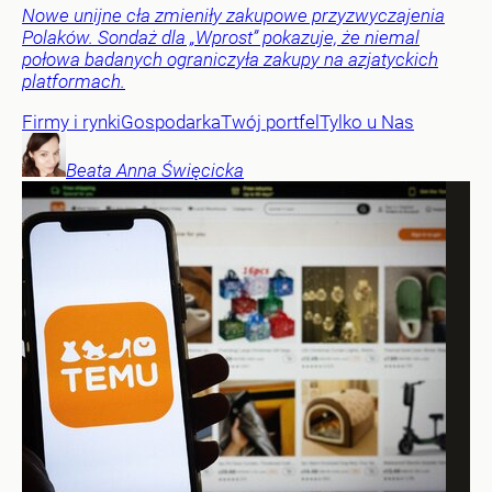
Nowe unijne cła zmieniły zakupowe przyzwyczajenia
Polaków. Sondaż dla „Wprost” pokazuje, że niemal
połowa badanych ograniczyła zakupy na azjatyckich
platformach.
Firmy i rynki
Gospodarka
Twój portfel
Tylko u Nas
Beata Anna
Święcicka