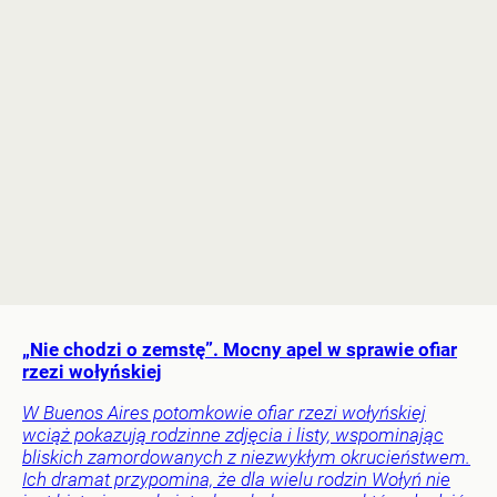
„Nie chodzi o zemstę”. Mocny apel w sprawie ofiar
rzezi wołyńskiej
W Buenos Aires potomkowie ofiar rzezi wołyńskiej
wciąż pokazują rodzinne zdjęcia i listy, wspominając
bliskich zamordowanych z niezwykłym okrucieństwem.
Ich dramat przypomina, że dla wielu rodzin Wołyń nie