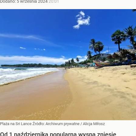
Dodano:
5
września
2024
20:01
Plaża na Sri Lance
Źródło:
Archiwum prywatne
/
Alicja Miłosz
Od 1 października popularna wyspa zniesie