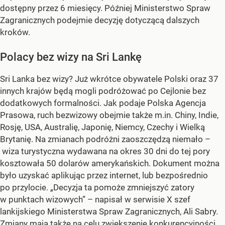
dostępny przez 6 miesięcy. Później Ministerstwo Spraw
Zagranicznych podejmie decyzję dotyczącą dalszych
kroków.
Polacy bez wizy na Sri Lankę
Sri Lanka bez wizy? Już wkrótce obywatele Polski oraz 37
innych krajów będą mogli podróżować po Cejlonie bez
dodatkowych formalności. Jak podaje Polska Agencja
Prasowa, ruch bezwizowy obejmie także m.in. Chiny, Indie,
Rosję, USA, Australię, Japonię, Niemcy, Czechy i Wielką
Brytanię. Na zmianach podróżni zaoszczędzą niemało –
wiza turystyczna wydawana na okres 30 dni do tej pory
kosztowała 50 dolarów amerykańskich. Dokument można
było uzyskać aplikując przez internet, lub bezpośrednio
po przylocie. „Decyzja ta pomoże zmniejszyć zatory
w punktach wizowych” – napisał w serwisie X szef
lankijskiego Ministerstwa Spraw Zagranicznych, Ali Sabry.
Zmiany mają także na celu zwiększenie konkurencyjności