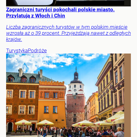
Zagraniczni turyści pokochali polskie miasto.
Przylatują z Włoch i Chin
Liczba zagranicznych turystów w tym polskim mieście
wzrosła aż o 39 procent. Przyjeżdżają nawet z odległych
krajów.
Turystyka
Podróże