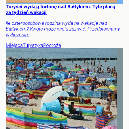
Turyści wydają fortunę nad Bałtykiem. Tyle płacą
za tydzień wakacji
Ile czteroosobowa rodzina wyda na wakacje nad
Bałtykiem? Kwota może wielu zdziwić. Przedstawiamy
wyliczenia.
Miejsca
Turystyka
Podróże