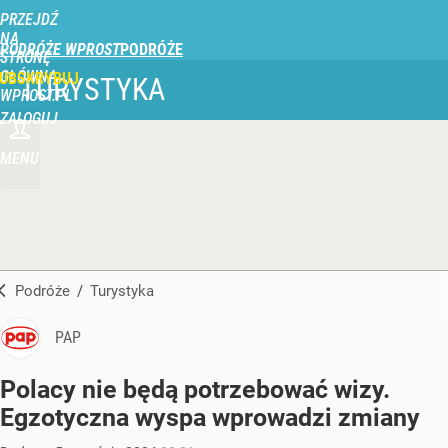
PRZEJDŹ
NA
PODRÓŻE WPROST
STRONĘ
GŁÓWNĄ
UBSKRYBUJ
TURYSTYKA
WPROST.PL
ZALOGUJ
MENU
Podróże
/
Turystyka
PAP
Polacy nie będą potrzebować wizy.
Egzotyczna wyspa wprowadzi zmiany