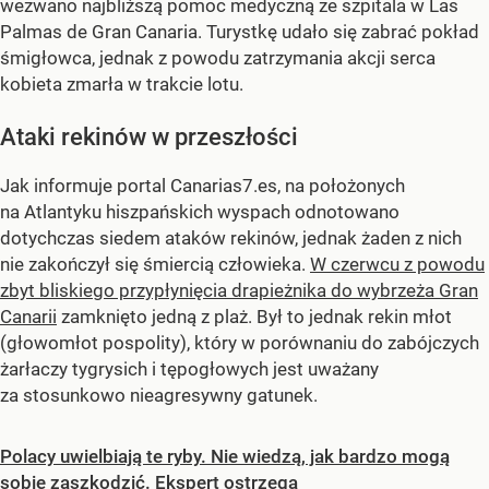
wezwano najbliższą pomoc medyczną ze szpitala w Las
Palmas de Gran Canaria. Turystkę udało się zabrać pokład
śmigłowca, jednak z powodu zatrzymania akcji serca
kobieta zmarła w trakcie lotu.
Ataki rekinów w przeszłości
Jak informuje portal Canarias7.es, na położonych
na Atlantyku hiszpańskich wyspach odnotowano
dotychczas siedem ataków rekinów, jednak żaden z nich
nie zakończył się śmiercią człowieka.
W czerwcu z powodu
zbyt bliskiego przypłynięcia drapieżnika do wybrzeża Gran
Canarii
zamknięto jedną z plaż. Był to jednak rekin młot
(głowomłot pospolity), który w porównaniu do zabójczych
żarłaczy tygrysich i tępogłowych jest uważany
za stosunkowo nieagresywny gatunek.
Polacy uwielbiają te ryby. Nie wiedzą, jak bardzo mogą
sobie zaszkodzić. Ekspert ostrzega