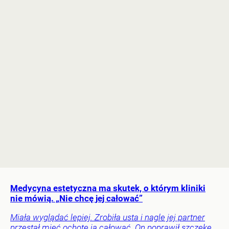
Medycyna estetyczna ma skutek, o którym kliniki
nie mówią. „Nie chcę jej całować”
Miała wyglądać lepiej. Zrobiła usta i nagle jej partner
przestał mieć ochotę ją całować. On poprawił szczękę,