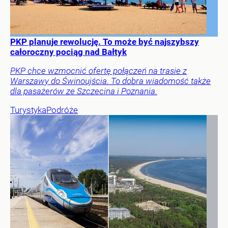
PKP planuje rewolucję. To może być najszybszy
całoroczny pociąg nad Bałtyk
PKP chce wzmocnić ofertę połączeń na trasie z
Warszawy do Świnoujścia. To dobra wiadomość także
dla pasażerów ze Szczecina i Poznania.
Turystyka
Podróże