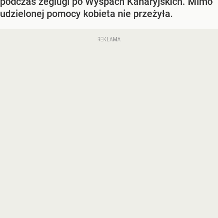
podczas żeglugi po Wyspach Kanaryjskich. Mimo
udzielonej pomocy kobieta nie przeżyła.