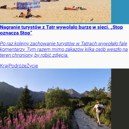
Nagranie turystów z Tatr wywołało burzę w sieci. „Stop
oznacza Stop”
Po raz kolejny zachowanie turystów w Tatrach wywołało falę
komentarzy. Tym razem mimo zakazów kilka osób weszło na
teren chroniony, by robić zdjęcia.
Kraj
Podróże
Życie