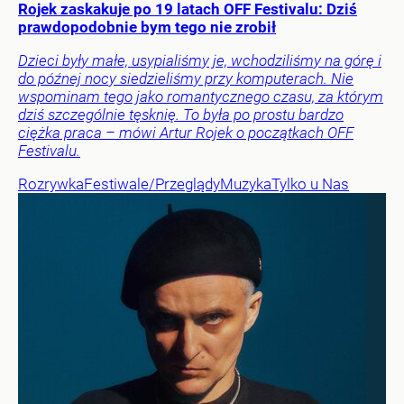
Rojek zaskakuje po 19 latach OFF Festivalu: Dziś
prawdopodobnie bym tego nie zrobił
Dzieci były małe, usypialiśmy je, wchodziliśmy na górę i
do późnej nocy siedzieliśmy przy komputerach. Nie
wspominam tego jako romantycznego czasu, za którym
dziś szczególnie tęsknię. To była po prostu bardzo
ciężka praca – mówi Artur Rojek o początkach OFF
Festivalu.
Rozrywka
Festiwale/Przeglądy
Muzyka
Tylko u Nas