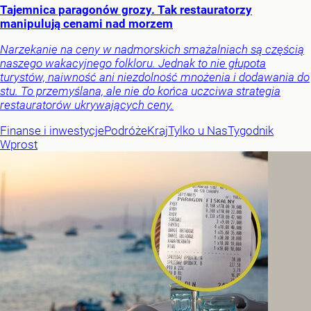
Tajemnica paragonów grozy. Tak restauratorzy
manipulują cenami nad morzem
Narzekanie na ceny w nadmorskich smażalniach są częścią
naszego wakacyjnego folkloru. Jednak to nie głupota
turystów, naiwność ani niezdolność mnożenia i dodawania do
stu. To przemyślana, ale nie do końca uczciwa strategia
restauratorów ukrywających ceny.
Finanse i inwestycje
Podróże
Kraj
Tylko u Nas
Tygodnik
Wprost