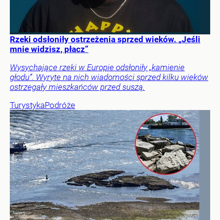
Rzeki odsłoniły ostrzeżenia sprzed wieków. „Jeśli
mnie widzisz, płacz”
Wysychające rzeki w Europie odsłoniły „kamienie
głodu”. Wyryte na nich wiadomości sprzed kilku wieków
ostrzegały mieszkańców przed suszą.
Turystyka
Podróże