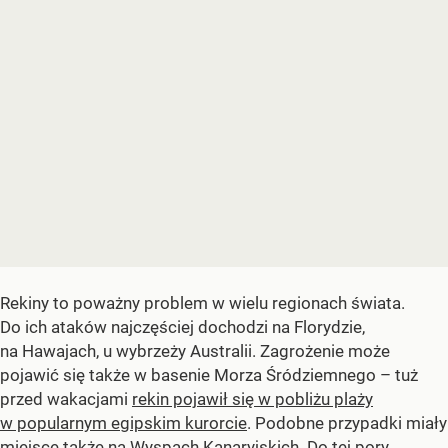
Rekiny to poważny problem w wielu regionach świata.
Do ich ataków najczęściej dochodzi na Florydzie,
na Hawajach, u wybrzeży Australii. Zagrożenie może
pojawić się także w basenie Morza Śródziemnego – tuż
przed wakacjami
rekin pojawił się w pobliżu plaży
w popularnym egipskim kurorcie
. Podobne przypadki miały
miejsce także na Wyspach Kanaryjskich. Do tej pory