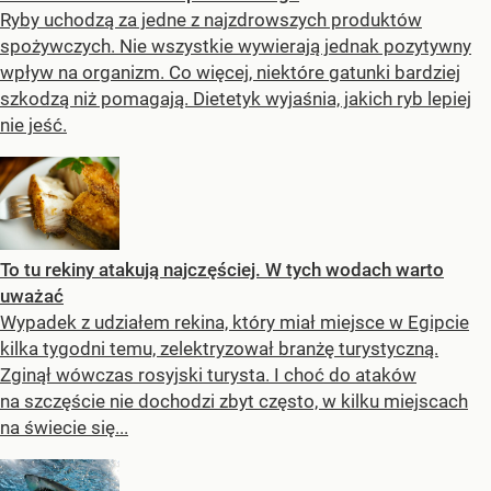
Ryby uchodzą za jedne z najzdrowszych produktów
spożywczych. Nie wszystkie wywierają jednak pozytywny
wpływ na organizm. Co więcej, niektóre gatunki bardziej
szkodzą niż pomagają. Dietetyk wyjaśnia, jakich ryb lepiej
nie jeść.
To tu rekiny atakują najczęściej. W tych wodach warto
uważać
Wypadek z udziałem rekina, który miał miejsce w Egipcie
kilka tygodni temu, zelektryzował branżę turystyczną.
Zginął wówczas rosyjski turysta. I choć do ataków
na szczęście nie dochodzi zbyt często, w kilku miejscach
na świecie się...