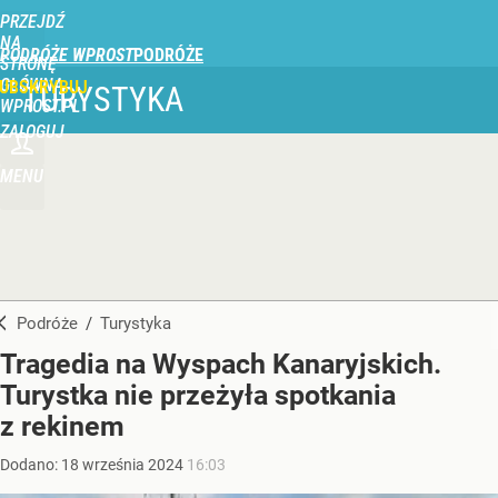
PRZEJDŹ
NA
PODRÓŻE WPROST
STRONĘ
GŁÓWNĄ
UBSKRYBUJ
TURYSTYKA
WPROST.PL
ZALOGUJ
MENU
Podróże
/
Turystyka
Tragedia na Wyspach Kanaryjskich.
Turystka nie przeżyła spotkania
z rekinem
Dodano:
18
września
2024
16:03