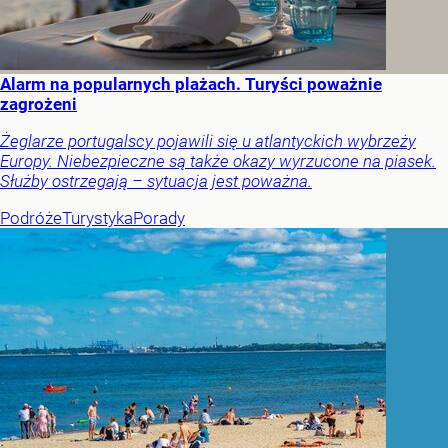
Alarm na popularnych plażach. Turyści poważnie
zagrożeni
Żeglarze portugalscy pojawili się u atlantyckich wybrzeży
Europy. Niebezpieczne są także okazy wyrzucone na piasek.
Służby ostrzegają – sytuacja jest poważna.
Podróże
Turystyka
Porady