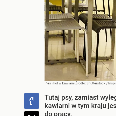
Pies i kot w kawiarni
Źródło:
Shutterstock
/
Insp
Tutaj psy, zamiast wyle
kawiarni w tym kraju je
do pracy.