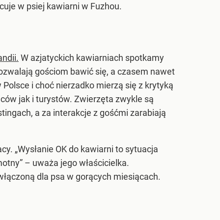
acuje w psiej kawiarni w Fuzhou.
ndii.
W azjatyckich kawiarniach spotkamy
li pozwalają gościom bawić się, a czasem nawet
Polsce i choć nierzadko mierzą się z krytyką
ów jak i turystów. Zwierzęta zwykle są
tingach, a za interakcje z gośćmi zarabiają
acy. „Wysłanie OK do kawiarni to sytuacja
amotny” – uważa jego właścicielka.
 włączoną dla psa w gorących miesiącach.