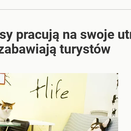
Ma najwyższą figurę maryjną w Europie
sy pracują na swoje u
nowe polskie uzdrowisko
zabawiają turystów
2030 roku?