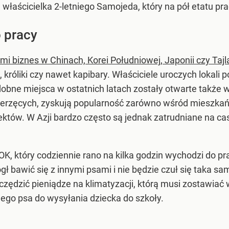
a właścicielka 2-letniego Samojeda, który na pół etatu pr
o pracy
mi biznes w Chinach, Korei Południowej, Japonii czy Tajla
gi, króliki czy nawet kapibary. Właściciele uroczych loka
bne miejsca w ostatnich latach zostały otwarte także w 
erzęcych, zyskują popularność zarówno wśród mieszkańc
któw. W Azji bardzo często są jednak zatrudniane na cas
 OK, który codziennie rano na kilka godzin wychodzi do pr
gł bawić się z innymi psami i nie będzie czuł się taka s
ędzić pieniądze na klimatyzacji, którą musi zostawiać
ego psa do wysyłania dziecka do szkoły.