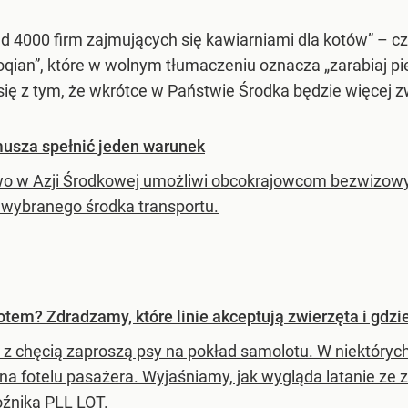
ad 4000 firm zajmujących się kawiarniami dla kotów” – 
an”, które w wolnym tłumaczeniu oznacza „zarabiaj pie
ię z tym, że wkrótce w Państwie Środka będzie więcej z
 musza spełnić jeden warunek
o w Azji Środkowej umożliwi obcokrajowcom bezwizowy 
 wybranego środka transportu.
m? Zdradzamy, które linie akceptują zwierzęta i gdzie
ie z chęcią zaproszą psy na pokład samolotu. W niektóry
 na fotelu pasażera. Wyjaśniamy, jak wygląda latanie ze
źnika PLL LOT.