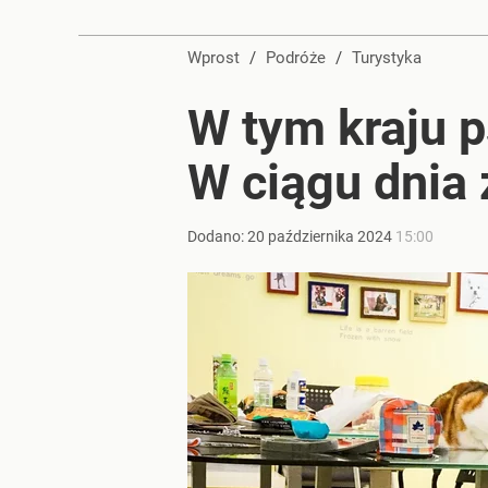
O polskiej wiosce zrobiło się głośno na świecie. 
Wprost
/
Podróże
/
Turystyka
dodaj
W tym kraju p
Wody siarczkowe, baseny i hotele. Tutaj stworzą 
W ciągu dnia 
dodaj
Dodano:
20
października
2024
15:00
Farmacja: wzrost pod presją. co czeka branżę do 
1