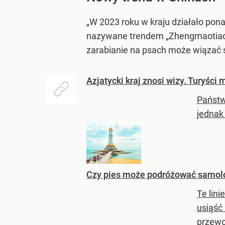
„W 2023 roku w kraju działało pon
nazywane trendem „Zhengmaotiaoqi
zarabianie na psach może wiązać s
Azjatycki kraj znosi wizy. Turyści
Państw
jednak
Czy pies może podróżować samolote
Te lin
usiąść
przewo