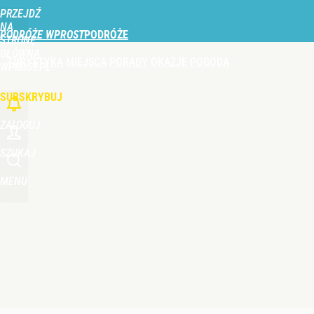
PRZEJDŹ
Udostępnij
0
Skomentuj
NA
PODRÓŻE WPROST
STRONĘ
GŁÓWNĄ
TURYSTYKA
MIEJSCA
PORADY
OKAZJE
POGODA
Ani Moczydło, ani Suntago. Ten basen też jest do
WPROST.PL
SUBSKRYBUJ
dodaj
ZALOGUJ
Turyści wydają fortunę nad Bałtykiem. Tyle płacą z
SZUKAJ
MENU
dodaj
„Nie chodzi o zemstę”. Mocny apel w sprawie ofiar 
dodaj