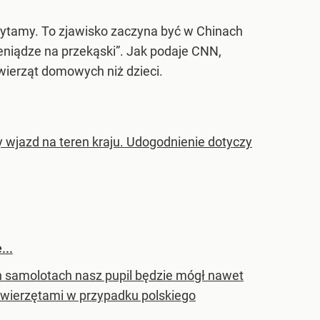
czytamy. To zjawisko zaczyna być w Chinach
niądze na przekąski”. Jak podaje CNN,
wierząt domowych niż dzieci.
wjazd na teren kraju. Udogodnienie dotyczy
...
ch samolotach nasz pupil będzie mógł nawet
 zwierzętami w przypadku polskiego