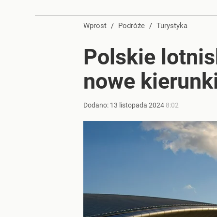
Prawdziwa wartość różnorodności
Wprost
/
Podróże
/
Turystyka
dodaj
Polskie lotni
Farmacja: wzrost pod presją. co czeka branżę do 
nowe kierunk
dodaj
Dodano:
13
listopada
2024
8:02
Nawrocki ma szansę na drugą kadencję? Tak ocenil
dodaj