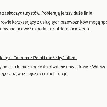
zaskoczyć turystów. Pobierają je trzy duże linie
rowie korzystający z usług tych przewoźników mogą s
lanowana podwyżka podatku solidarnościowego.
ie ręki. Ta trasa z Polski może być hitem
jna linia lotnicza ogłosiła otwarcie nowej trasy z Wars
nego z najważniejszych miast Turcji.