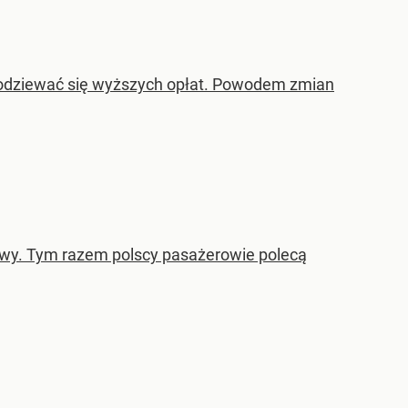
podziewać się wyższych opłat. Powodem zmian
zawy. Tym razem polscy pasażerowie polecą