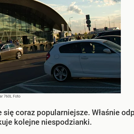
ar 760L Foto
je się coraz popularniejsze. Właśnie o
uje kolejne niespodzianki.