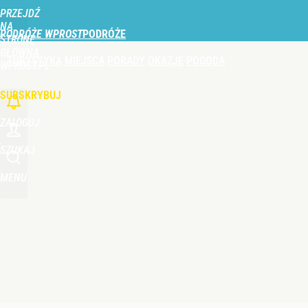
PRZEJDŹ
Udostępnij
0
Skomentuj
NA
PODRÓŻE WPROST
STRONĘ
GŁÓWNĄ
TURYSTYKA
MIEJSCA
PORADY
OKAZJE
POGODA
Nie tylko Dunaj. Wysychająca rzeka odsłoniła wra
WPROST.PL
SUBSKRYBUJ
dodaj
ZALOGUJ
Vistula x LOT: Elegancja w podróży. Premiera wspó
SZUKAJ
MENU
dodaj
Wybierz to kąpielisko nad Bałtykiem. Woda ma pon
dodaj