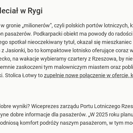
eciał w Rygi
w gronie „milionerów”, czyli polskich portów lotniczych, 
on pasażerów. Podkarpacki obiekt ma powody do radości 
go spotkał nieoczekiwany tytuł, okazał się mieszkaniec 
 z Jasionki, bo to kompaktowe lotnisko oferujące coraz 
ko, na wakacje wybieramy czartery z Rzeszowa, by nie 
yjemnie zaskoczeni tym malowniczym miastem oraz pobli
. Stolica Łotwy to
zupełnie nowe połączenie w ofercie, 
 dobre wyniki? Wiceprezes zarządu Portu Lotniczego Rz
dyne dobre informacje dla pasażerów. „W 2025 roku planuj
e podniosą komfort podróży naszym pasażerom, w tym mod