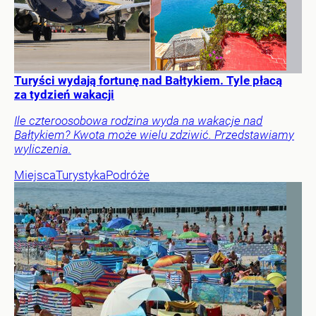
Turyści wydają fortunę nad Bałtykiem. Tyle płacą
za tydzień wakacji
Ile czteroosobowa rodzina wyda na wakacje nad
Bałtykiem? Kwota może wielu zdziwić. Przedstawiamy
wyliczenia.
Miejsca
Turystyka
Podróże