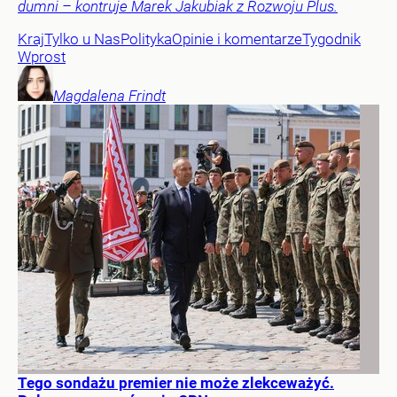
dumni – kontruje Marek Jakubiak z Rozwoju Plus.
Kraj
Tylko u Nas
Polityka
Opinie i komentarze
Tygodnik
Wprost
Magdalena
Frindt
Tego sondażu premier nie może zlekceważyć.