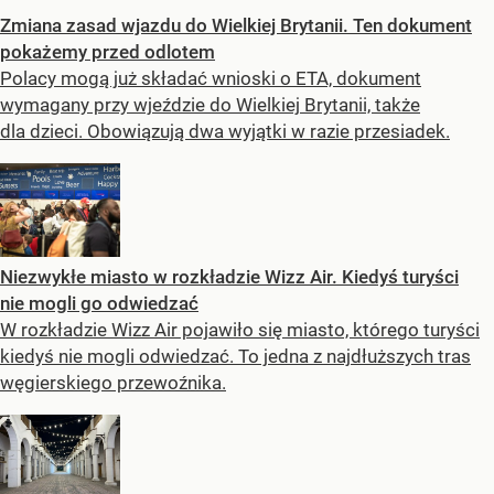
Zmiana zasad wjazdu do Wielkiej Brytanii. Ten dokument
pokażemy przed odlotem
Polacy mogą już składać wnioski o ETA, dokument
wymagany przy wjeździe do Wielkiej Brytanii, także
dla dzieci. Obowiązują dwa wyjątki w razie przesiadek.
Niezwykłe miasto w rozkładzie Wizz Air. Kiedyś turyści
nie mogli go odwiedzać
W rozkładzie Wizz Air pojawiło się miasto, którego turyści
kiedyś nie mogli odwiedzać. To jedna z najdłuższych tras
węgierskiego przewoźnika.