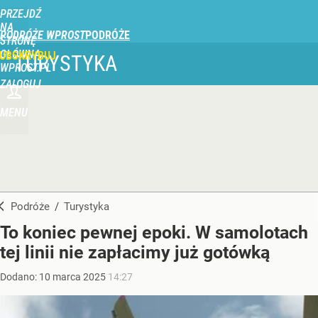
PRZEJDŹ
NA
PODRÓŻE WPROST
STRONĘ
GŁÓWNĄ
UBSKRYBUJ
TURYSTYKA
WPROST.PL
ZALOGUJ
MENU
Podróże
/
Turystyka
To koniec pewnej epoki. W samolotach
tej linii nie zapłacimy już gotówką
Dodano:
10
marca
2025
14:27