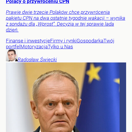
Polacy o przywróceniu CPN
Prawie dwie trzecie Polaków chce przywrócenia
pakietu CPN na dwa ostatnie tygodnie wakacji – wynika
z sondażu dla „Wprost”. Decyzja w tej sprawie lada
dzień.
Finanse i inwestycje
Firmy i rynki
Gospodarka
Twój
portfel
Motoryzacja
Tylko u Nas
Radosław
Święcki