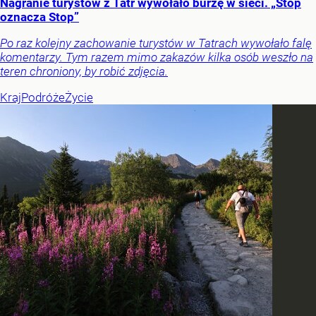
Nagranie turystów z Tatr wywołało burzę w sieci. „Stop
oznacza Stop”
Po raz kolejny zachowanie turystów w Tatrach wywołało falę
komentarzy. Tym razem mimo zakazów kilka osób weszło na
teren chroniony, by robić zdjęcia.
Kraj
Podróże
Życie