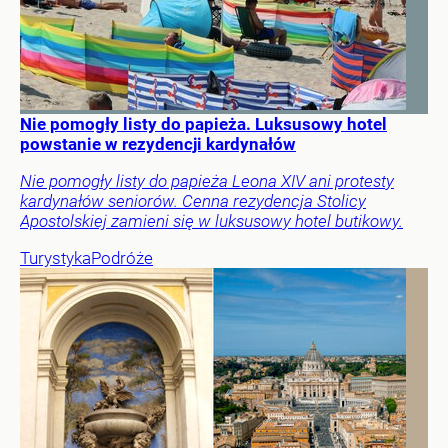
Nie pomogły listy do papieża. Luksusowy hotel
powstanie w rezydencji kardynałów
Nie pomogły listy do papieża Leona XIV ani protesty
kardynałów seniorów. Cenna rezydencja Stolicy
Apostolskiej zamieni się w luksusowy hotel butikowy.
Turystyka
Podróże