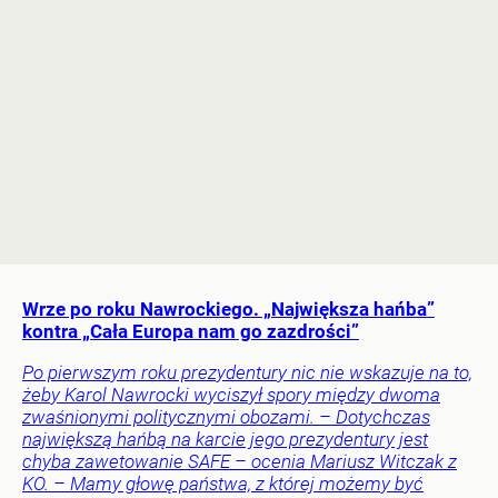
Wrze po roku Nawrockiego. „Największa hańba”
kontra „Cała Europa nam go zazdrości”
Po pierwszym roku prezydentury nic nie wskazuje na to,
żeby Karol Nawrocki wyciszył spory między dwoma
zwaśnionymi politycznymi obozami. – Dotychczas
największą hańbą na karcie jego prezydentury jest
chyba zawetowanie SAFE – ocenia Mariusz Witczak z
KO. – Mamy głowę państwa, z której możemy być