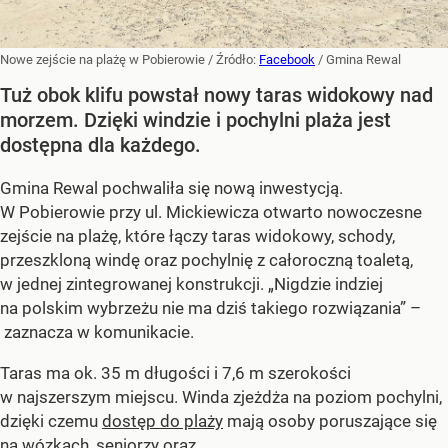
Nowe zejście na plażę w Pobierowie
/ Źródło:
Facebook
/
Gmina Rewal
Tuż obok klifu powstał nowy taras widokowy nad
morzem. Dzięki windzie i pochylni plaża jest
dostępna dla każdego.
Gmina Rewal pochwaliła się nową inwestycją.
W Pobierowie przy ul. Mickiewicza otwarto nowoczesne
zejście na plażę, które łączy taras widokowy, schody,
przeszkloną windę oraz pochylnię z całoroczną toaletą,
w jednej zintegrowanej konstrukcji. „Nigdzie indziej
na polskim wybrzeżu nie ma dziś takiego rozwiązania” –
zaznacza w komunikacie.
Taras ma ok. 35 m długości i 7,6 m szerokości
w najszerszym miejscu. Winda zjeżdża na poziom pochylni,
dzięki czemu
dostęp do plaży
mają osoby poruszające się
na wózkach, seniorzy oraz...