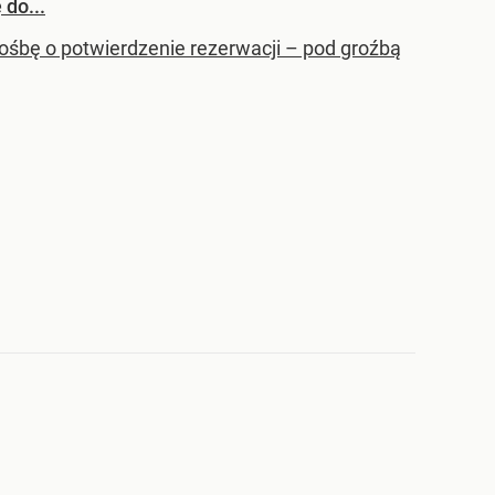
 do...
ośbę o potwierdzenie rezerwacji – pod groźbą