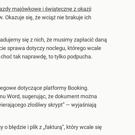
azdy majówkowe i świąteczne z okazji
w. Okazuje się, że wciąż nie brakuje ich
adujemy się z nich, że musimy zapłacić daną
cie sprawa dotyczy noclegu, którego wcale
choć tak naprawdę, to tylko podpucha.
legowe dotyczące platformy Booking.
gramu Word, sugerując, że dokument można
erającego złośliwy skrypt” — wyjaśniają
błędzie i plik z „fakturą”, który wcale się