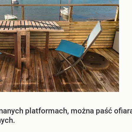
nanych platformach, można paść ofiarą
nych.