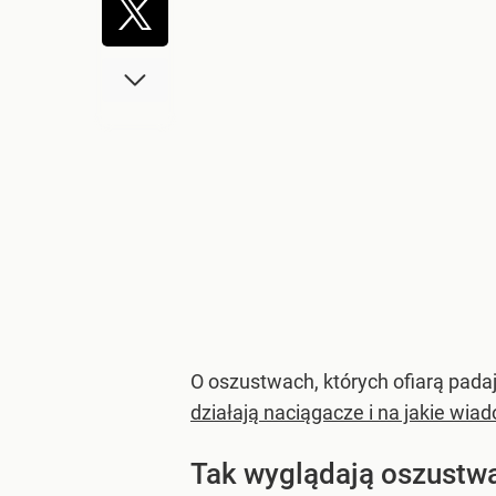
O oszustwach, których ofiarą pad
działają naciągacze i na jakie wi
Tak wyglądają oszustw