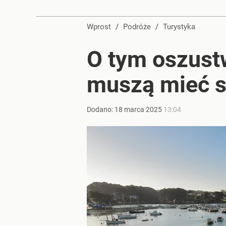
Tajemnica paragonów grozy. Tak restauratorzy m
Wprost
/
Podróże
/
Turystyka
dodaj
O tym oszustw
Tego sondażu premier nie może zlekceważyć. Pol
muszą mieć s
8
Dodano:
18
marca
2025
13:04
Duże utrudnienia przez wulkan Etna. Samoloty zos
dodaj