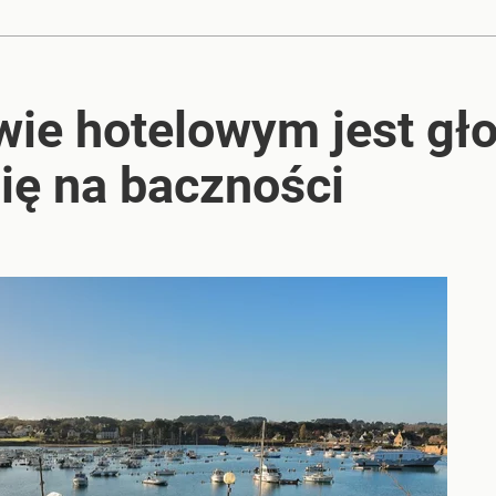
anipulują cenami nad morzem
ie hotelowym jest gło
acy o przywróceniu CPN
ię na baczności
tały przekierowane