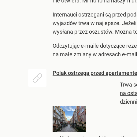
nie otwiera. Mimo to na naszym u
Internauci ostrzegani są przed p
wyjazdów trwa w najlepsze. Jeżeli
wysłana przez oszustów. Można to 
Odczytując e-maile dotyczące reze
na małe zmiany w adresach e-mail
Polak ostrzega przed apartament
Trwa s
na ost
dzienn