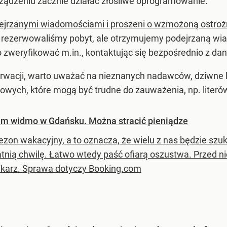
rządzeniu zacznie działać złośliwe oprogramowanie.
odejrzanymi wiadomościami i proszeni o wzmożoną ostro
 rezerwowaliśmy pobyt, ale otrzymujemy podejrzaną wiado
zweryfikować m.in., kontaktując się bezpośrednio z dan
rwacji, warto uważać na nieznanych nadawców, dziwne l
owych, które mogą być trudne do zauważenia, np. liter
em widmo w Gdańsku. Można stracić pieniądze
ezon wakacyjny, a to oznacza, że wielu z nas będzie sz
atnią chwilę. Łatwo wtedy paść ofiarą oszustwa. Przed 
ikarz. Sprawa dotyczy Booking.com