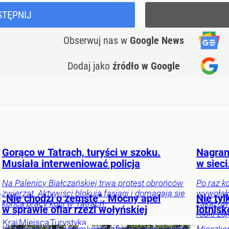
STĘPNIJ
Obserwuj nas
w
Google News
Dodaj jako
źródło w Google
Gorąco w Tatrach, turyści w szoku.
Nagran
Musiała interweniować policja
w sieci
Na Palenicy Białczańskiej trwa protest obrońców
Po raz k
zwierząt. Aktywiści blokują fasiągi i domagają się
wywołał
ą
„Nie chodzi o zemstę”. Mocny apel
Nie tyl
końca pracy koni w Tatrach.
zakazów 
w sprawie ofiar rzezi wołyńskiej
lotnis
robić zdj
Kraj
Miejsca
Turystyka