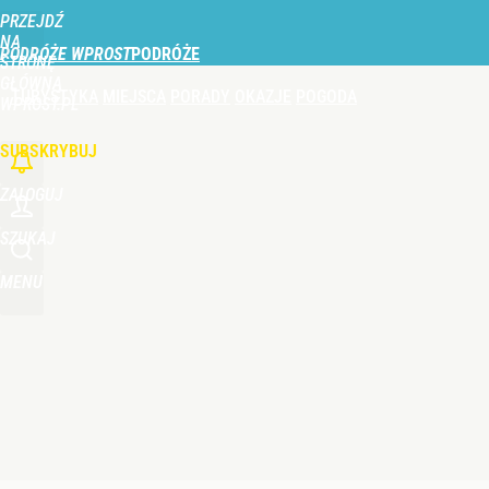
PRZEJDŹ
Udostępnij
0
Skomentuj
NA
PODRÓŻE WPROST
STRONĘ
GŁÓWNĄ
TURYSTYKA
MIEJSCA
PORADY
OKAZJE
POGODA
Gorąco w Tatrach, turyści w szoku. Musiała interw
WPROST.PL
SUBSKRYBUJ
2
ZALOGUJ
Perła świata w nowym rankingu. W tym mieście żyje
SZUKAJ
MENU
dodaj
Nie tylko taksówka i autobus. Na polskie lotnisk
dodaj