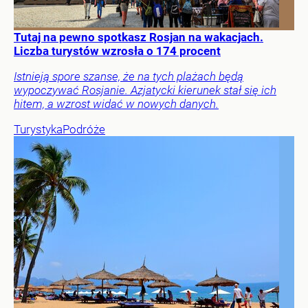
Tutaj na pewno spotkasz Rosjan na wakacjach.
Liczba turystów wzrosła o 174 procent
Istnieją spore szanse, że na tych plażach będą
wypoczywać Rosjanie. Azjatycki kierunek stał się ich
hitem, a wzrost widać w nowych danych.
Turystyka
Podróże