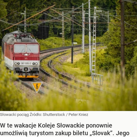
Słowacki pociąg
Źródło:
Shutterstock
/
Peter Kniez
W te wakacje Koleje Słowackie ponownie
umożliwią turystom zakup biletu „Slovak”. Jego