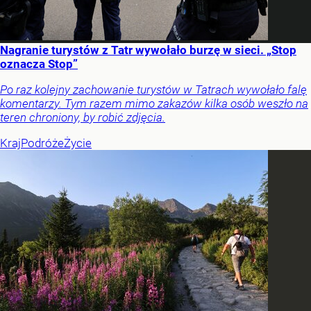
Nagranie turystów z Tatr wywołało burzę w sieci. „Stop
oznacza Stop”
Po raz kolejny zachowanie turystów w Tatrach wywołało falę
komentarzy. Tym razem mimo zakazów kilka osób weszło na
teren chroniony, by robić zdjęcia.
Kraj
Podróże
Życie