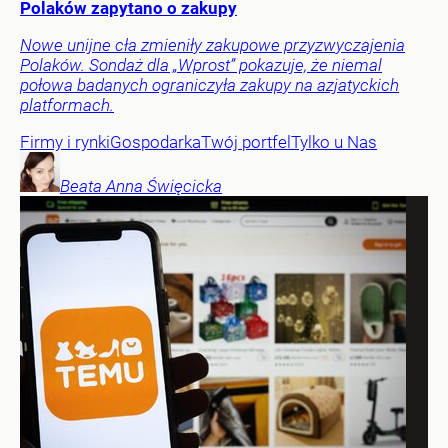
Polaków zapytano o zakupy
Nowe unijne cła zmieniły zakupowe przyzwyczajenia
Polaków. Sondaż dla „Wprost” pokazuje, że niemal
połowa badanych ograniczyła zakupy na azjatyckich
platformach.
Firmy i rynki
Gospodarka
Twój portfel
Tylko u Nas
Beata Anna
Święcicka