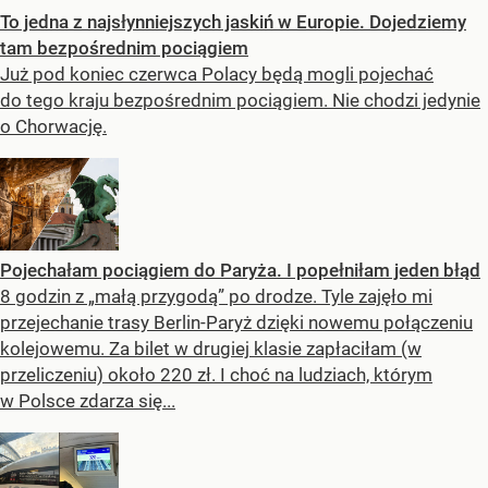
To jedna z najsłynniejszych jaskiń w Europie. Dojedziemy
tam bezpośrednim pociągiem
Już pod koniec czerwca Polacy będą mogli pojechać
do tego kraju bezpośrednim pociągiem. Nie chodzi jedynie
o Chorwację.
Pojechałam pociągiem do Paryża. I popełniłam jeden błąd
8 godzin z „małą przygodą” po drodze. Tyle zajęło mi
przejechanie trasy Berlin-Paryż dzięki nowemu połączeniu
kolejowemu. Za bilet w drugiej klasie zapłaciłam (w
przeliczeniu) około 220 zł. I choć na ludziach, którym
w Polsce zdarza się...