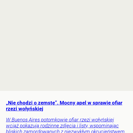
„Nie chodzi o zemstę”. Mocny apel w sprawie ofiar
rzezi wołyńskiej
W Buenos Aires potomkowie ofiar rzezi wołyńskiej
wciąż pokazują rodzinne zdjęcia i listy, wspominając
bliskich zamordowanych z niezwykłym okrucieństwem.