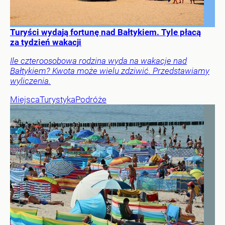
Turyści wydają fortunę nad Bałtykiem. Tyle płacą
za tydzień wakacji
Ile czteroosobowa rodzina wyda na wakacje nad
Bałtykiem? Kwota może wielu zdziwić. Przedstawiamy
wyliczenia.
Miejsca
Turystyka
Podróże