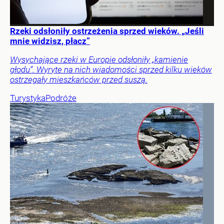
Rzeki odsłoniły ostrzeżenia sprzed wieków. „Jeśli
mnie widzisz, płacz”
Wysychające rzeki w Europie odsłoniły „kamienie
głodu”. Wyryte na nich wiadomości sprzed kilku wieków
ostrzegały mieszkańców przed suszą.
Turystyka
Podróże