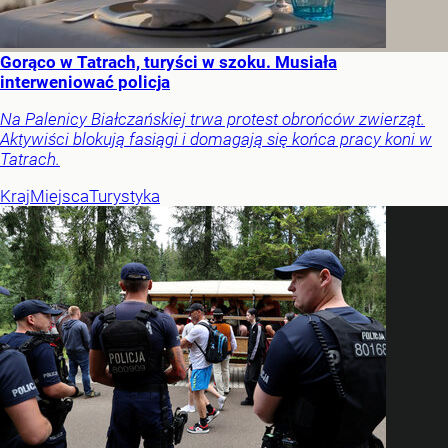
Gorąco w Tatrach, turyści w szoku. Musiała
interweniować policja
Na Palenicy Białczańskiej trwa protest obrońców zwierząt.
Aktywiści blokują fasiągi i domagają się końca pracy koni w
Tatrach.
Kraj
Miejsca
Turystyka