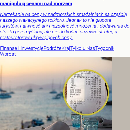
manipulują cenami nad morzem
Narzekanie na ceny w nadmorskich smażalniach są częścią
naszego wakacyjnego folkloru. Jednak to nie głupota
turystów, naiwność ani niezdolność mnożenia i dodawania do
stu. To przemyślana, ale nie do końca uczciwa strategia
restauratorów ukrywających ceny.
Finanse i inwestycje
Podróże
Kraj
Tylko u Nas
Tygodnik
Wprost