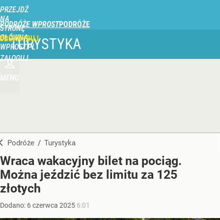
PRZEJDŹ
NA
PODRÓŻE WPROST
STRONĘ
GŁÓWNĄ
UBSKRYBUJ
TURYSTYKA
WPROST.PL
ZALOGUJ
MENU
Podróże
/
Turystyka
Wraca wakacyjny bilet na pociąg.
Można jeździć bez limitu za 125
złotych
Dodano:
6
czerwca
2025
6:01