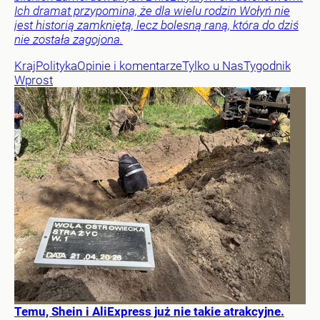
Ich dramat przypomina, że dla wielu rodzin Wołyń nie
jest historią zamkniętą, lecz bolesną raną, która do dziś
nie została zagojona.
Kraj
Polityka
Opinie i komentarze
Tylko u Nas
Tygodnik
Wprost
Temu, Shein i AliExpress już nie takie atrakcyjne.