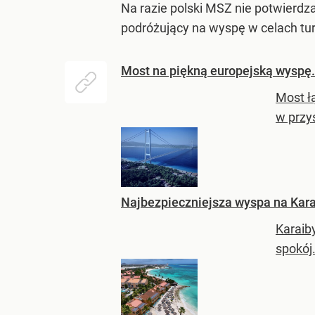
Na razie polski MSZ nie potwierd
podróżujący na wyspę w celach tur
Most na piękną europejską wyspę.
Most ł
w przy
Najbezpieczniejsza wyspa na Kar
Karaib
spokój