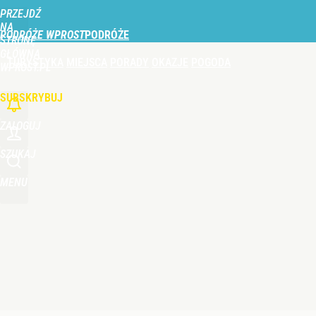
PRZEJDŹ
Udostępnij
0
Skomentuj
NA
PODRÓŻE WPROST
STRONĘ
GŁÓWNĄ
TURYSTYKA
MIEJSCA
PORADY
OKAZJE
POGODA
Nie tylko taksówka i autobus. Na polskie lotnisk
WPROST.PL
SUBSKRYBUJ
dodaj
ZALOGUJ
Perła świata w nowym rankingu. W tym mieście żyje
SZUKAJ
MENU
dodaj
Duże utrudnienia przez wulkan Etna. Samoloty zos
dodaj