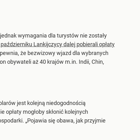
 jednak wymagania dla turystów nie zostały
ździerniku Lankijczycy dalej pobierali opłaty
zapewnia, że bezwizowy wjazd dla wybranych
n obywateli aż 40 krajów m.in. Indii, Chin,
olarów jest kolejną niedogodnością
ie opłaty mogłoby skłonić kolejnych
ospodarki. „Pojawia się obawa, jak przyjmie