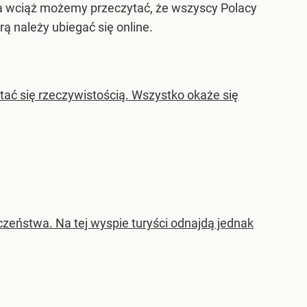
wa wciąż możemy przeczytać, że wszyscy Polacy
ą należy ubiegać się online.
ać się rzeczywistością. Wszystko okaże się
zeństwa. Na tej wyspie turyści odnajdą jednak