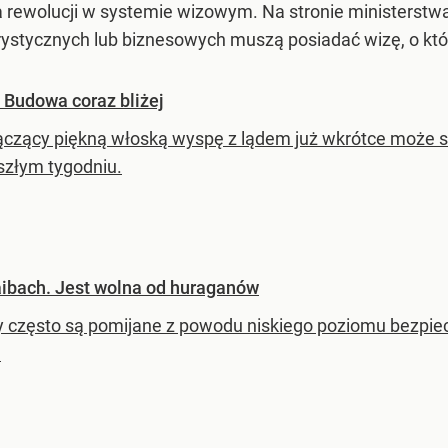
za rewolucji w systemie wizowym. Na stronie ministerst
ystycznych lub biznesowych muszą posiadać wizę, o któr
 Budowa coraz bliżej
ączący piękną włoską wyspę z lądem już wkrótce może st
szłym tygodniu.
aibach. Jest wolna od huraganów
y często są pomijane z powodu niskiego poziomu bezpiec
.