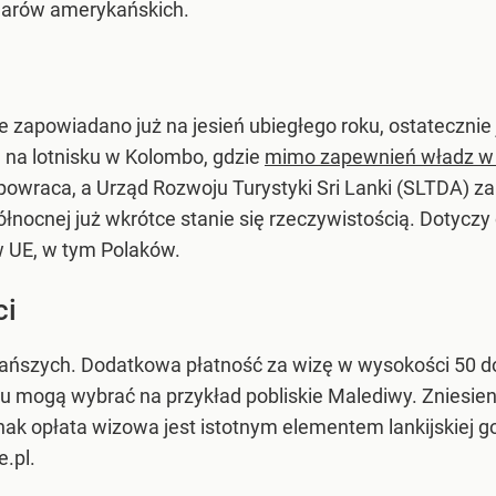
larów amerykańskich.
zapowiadano już na jesień ubiegłego roku, ostatecznie
 na lotnisku w Kolombo, gdzie
mimo zapewnień władz w pa
powraca, a Urząd Rozwoju Turystyki Sri Lanki (SLTDA) 
ółnocnej już wkrótce stanie się rzeczywistością. Dotyczy o
stw UE, w tym Polaków.
ci
ajtańszych. Dodatkowa płatność za wizę w wysokości 50 d
nu mogą wybrać na przykład pobliskie Malediwy. Zniesien
nak opłata wizowa jest istotnym elementem lankijskiej g
e.pl.