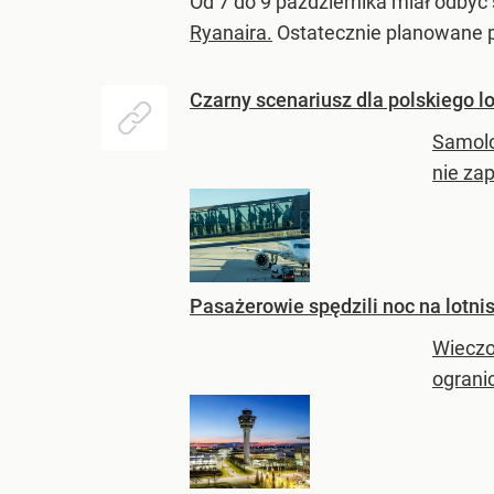
Od 7 do 9 października miał odbyć 
Ryanaira.
Ostatecznie planowane p
Czarny scenariusz dla polskiego l
Samolot
nie za
Pasażerowie spędzili noc na lotnis
Wieczo
ogranic