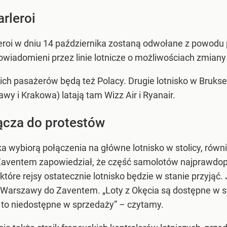
arleroi
arleroi w dniu 14 października zostaną odwołane z powod
owiadomieni przez linie lotnicze o możliwościach zmiany 
h pasażerów będą też Polacy. Drugie lotnisko w Bruksel
wy i Krakowa) latają tam Wizz Air i Ryanair.
ącza do protestów
ka wybiorą połączenia na główne lotnisko w stolicy, rów
Zaventem zapowiedział, że część samolotów najprawdop
które rejsy ostatecznie lotnisko będzie w stanie przyjąć. 
z Warszawy do Zaventem. „Loty z Okęcia są dostępne w 
za to niedostępne w sprzedaży” – czytamy.