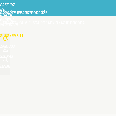
PRZEJDŹ
Udostępnij
0
Skomentuj
NA
PODRÓŻE WPROST
STRONĘ
GŁÓWNĄ
TURYSTYKA
MIEJSCA
PORADY
OKAZJE
POGODA
Vistula x LOT: Elegancja w podróży. Premiera wspó
WPROST.PL
SUBSKRYBUJ
dodaj
ZALOGUJ
Nie tylko Dunaj. Wysychająca rzeka odsłoniła wra
SZUKAJ
MENU
dodaj
Prawdziwa wartość różnorodności
dodaj