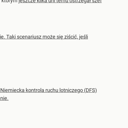
ed którym
jeszcze kilka dni temu ostrzegał szef
 Taki scenariusz może się ziścić, jeśli
iemiecka kontrola ruchu lotniczego (DFS)
nie.