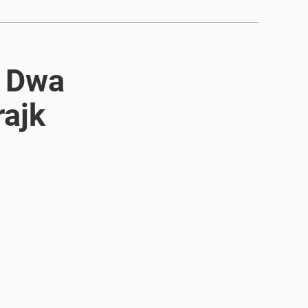
. Dwa
rajk