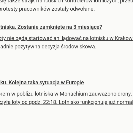
się także strajk francuskich kontrolerów lotniczych, prz
rotesty pracowników zostały odwołane.
otniska. Zostanie zamknięte na 3 miesiące?
y nie będą startować ani lądować na lotnisku w Krakowie.
padnie pozytywna decyzja środowiskowa.
ku. Kolejna taka sytuacja w Europie
rem w pobliżu lotniska w Monachium zauważono drony. N
zyła loty od godz. 22:18. Lotnisko funkcjonuje już normal