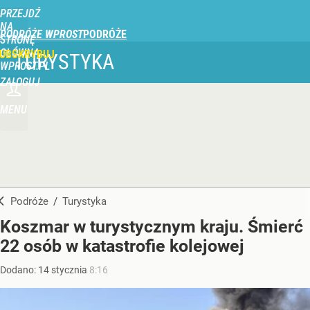
PRZEJDŹ
NA
PODRÓŻE WPROST
STRONĘ
GŁÓWNĄ
UBSKRYBUJ
TURYSTYKA
WPROST.PL
ZALOGUJ
MENU
Podróże
/
Turystyka
Koszmar w turystycznym kraju. Śmierć
22 osób w katastrofie kolejowej
Dodano:
14
stycznia
8:16