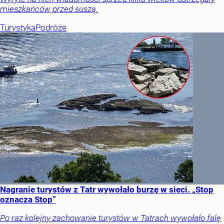
mieszkańców przed suszą.
Turystyka
Podróże
Nagranie turystów z Tatr wywołało burzę w sieci. „Stop
oznacza Stop”
Po raz kolejny zachowanie turystów w Tatrach wywołało falę