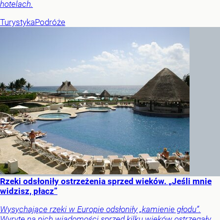
hotelach.
Turystyka
Podróże
Rzeki odsłoniły ostrzeżenia sprzed wieków. „Jeśli mnie
widzisz, płacz”
Wysychające rzeki w Europie odsłoniły „kamienie głodu”.
Wyryte na nich wiadomości sprzed kilku wieków ostrzegały