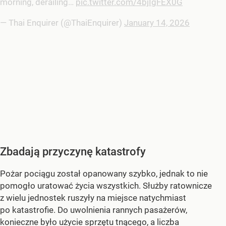
morning, derailing…
pic.twitter.com/4bjIgFEX0G
— Thai Enquirer (@ThaiEnquirer)
January 14, 2026
Zbadają przyczynę katastrofy
Pożar pociągu został opanowany szybko, jednak to nie
pomogło uratować życia wszystkich. Służby ratownicze
z wielu jednostek ruszyły na miejsce natychmiast
po katastrofie. Do uwolnienia rannych pasażerów,
konieczne było użycie sprzętu tnącego, a liczba