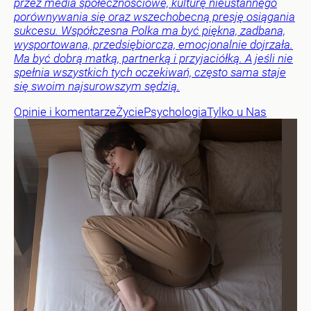
przez media społecznościowe, kulturę nieustannego
porównywania się oraz wszechobecną presję osiągania
sukcesu. Współczesna Polka ma być piękna, zadbana,
wysportowana, przedsiębiorcza, emocjonalnie dojrzała.
Ma być dobrą matką, partnerką i przyjaciółką. A jeśli nie
spełnia wszystkich tych oczekiwań, często sama staje
się swoim najsurowszym sędzią.
Opinie i komentarze
Życie
Psychologia
Tylko u Nas