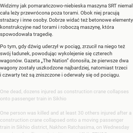
Widzimy jak pomarańczowo-niebieska maszyna SRT niemal
cała leży przewrócona poza torami. Obok niej pracują
strażacy i inne osoby. Dobrze widać też betonowe elementy
konstrukcyjne nad torami i roboczą maszynę, która
spowodowała tragedię.
Po tym, gdy dźwig uderzył w pociąg, zrzucił na niego też
swój ładunek, powodując wykolejenie się czterech
wagonów. Gazeta „The Nation” donosiła, że pierwsze dwa
wagony zostały uszkodzone najbardziej, natomiast trzeci
i czwarty też są zniszczone i oderwały się od pociągu.
One dead, dozens injured as construction crane collapses
onto passenger train in Sikhio
One person was killed and at least 30 others injured after a
construction crane collapsed onto a moving passenger
train in Sikhio district, Nakhon Ratchasima, on Wednesday