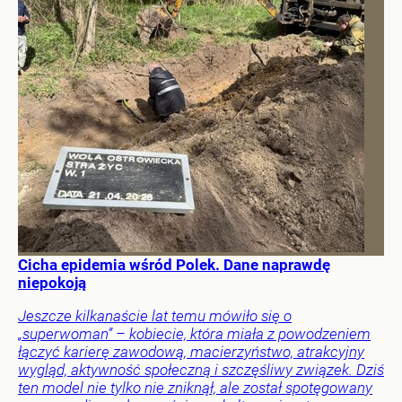
Cicha epidemia wśród Polek. Dane naprawdę
niepokoją
Jeszcze kilkanaście lat temu mówiło się o
„superwoman” – kobiecie, która miała z powodzeniem
łączyć karierę zawodową, macierzyństwo, atrakcyjny
wygląd, aktywność społeczną i szczęśliwy związek. Dziś
ten model nie tylko nie zniknął, ale został spotęgowany