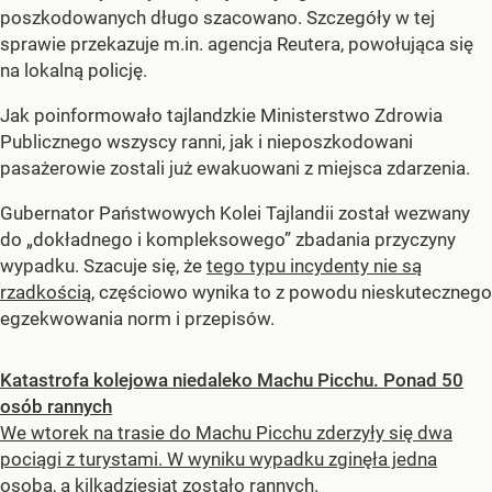
poszkodowanych długo szacowano. Szczegóły w tej
sprawie przekazuje m.in. agencja Reutera, powołująca się
na lokalną policję.
Jak poinformowało tajlandzkie Ministerstwo Zdrowia
Publicznego wszyscy ranni, jak i nieposzkodowani
pasażerowie zostali już ewakuowani z miejsca zdarzenia.
Gubernator Państwowych Kolei Tajlandii został wezwany
do „dokładnego i kompleksowego” zbadania przyczyny
wypadku. Szacuje się, że
tego typu incydenty nie są
rzadkością
, częściowo wynika to z powodu nieskutecznego
egzekwowania norm i przepisów.
Katastrofa kolejowa niedaleko Machu Picchu. Ponad 50
osób rannych
We wtorek na trasie do Machu Picchu zderzyły się dwa
pociągi z turystami. W wyniku wypadku zginęła jedna
osoba, a kilkadziesiąt zostało rannych.