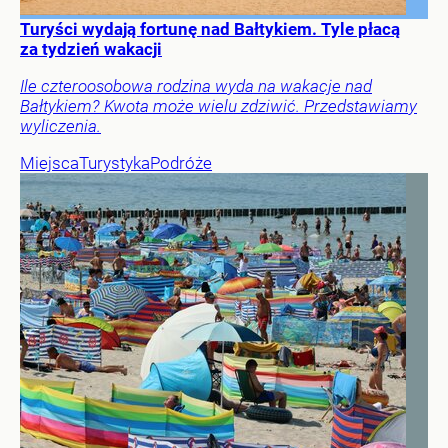
Turyści wydają fortunę nad Bałtykiem. Tyle płacą
za tydzień wakacji
Ile czteroosobowa rodzina wyda na wakacje nad
Bałtykiem? Kwota może wielu zdziwić. Przedstawiamy
wyliczenia.
Miejsca
Turystyka
Podróże