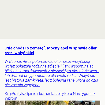
„Nie chodzi o zemstę”. Mocny apel w sprawie ofiar
rzezi wołyńskiej
W Buenos Aires potomkowie ofiar rzezi wołyńskiej
wciąż pokazują rodzinne zdjęcia i listy, wspominając
bliskich zamordowanych z niezwykłym okrucieństwem.
Ich dramat przypomina, że dla wielu rodzin Wołyń nie
jest historią zamkniętą, lecz bolesną raną, która do dziś
nie została zagojona.
Kraj
Polityka
Opinie i komentarze
Tylko u Nas
Tygodnik
Wprost