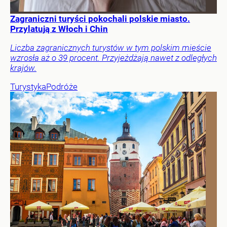
Zagraniczni turyści pokochali polskie miasto.
Przylatują z Włoch i Chin
Liczba zagranicznych turystów w tym polskim mieście
wzrosła aż o 39 procent. Przyjeżdżają nawet z odległych
krajów.
Turystyka
Podróże