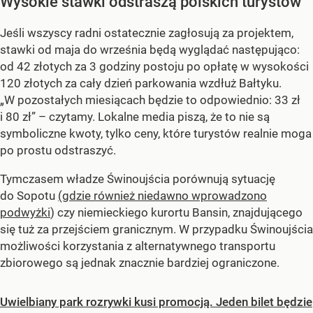
Wysokie stawki odstraszą polskich turystów
Jeśli wszyscy radni ostatecznie zagłosują za projektem,
stawki od maja do września będą wyglądać następująco:
od 42 złotych za 3 godziny postoju po opłatę w wysokości
120 złotych za cały dzień parkowania wzdłuż Bałtyku.
„W pozostałych miesiącach będzie to odpowiednio: 33 zł
i 80 zł” – czytamy. Lokalne media piszą, że to nie są
symboliczne kwoty, tylko ceny, które turystów realnie moga
po prostu odstraszyć.
Tymczasem władze Świnoujścia porównują sytuację
do Sopotu
(gdzie również niedawno wprowadzono
podwyżki
) czy niemieckiego kurortu Bansin, znajdującego
się tuż za przejściem granicznym. W przypadku Świnoujścia
możliwości korzystania z alternatywnego transportu
zbiorowego są jednak znacznie bardziej ograniczone.
Uwielbiany park rozrywki kusi promocją. Jeden bilet będzie