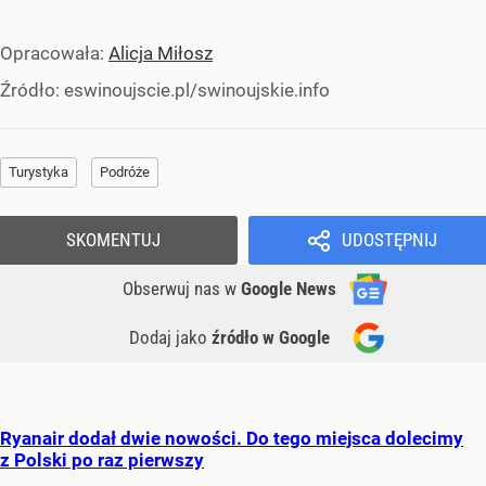
Opracowała:
Alicja Miłosz
Źródło:
eswinoujscie.pl/swinoujskie.info
Turystyka
Podróże
SKOMENTUJ
UDOSTĘPNIJ
Obserwuj nas
w
Google News
Dodaj jako
źródło w Google
Ryanair dodał dwie nowości. Do tego miejsca dolecimy
z Polski po raz pierwszy