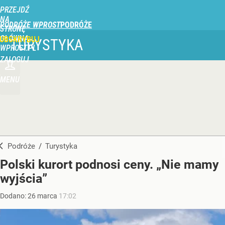
PRZEJDŹ
NA
PODRÓŻE WPROST
STRONĘ
GŁÓWNĄ
UBSKRYBUJ
TURYSTYKA
WPROST.PL
ZALOGUJ
MENU
Podróże
/
Turystyka
Polski kurort podnosi ceny. „Nie mamy
wyjścia”
Dodano:
26
marca
17:02