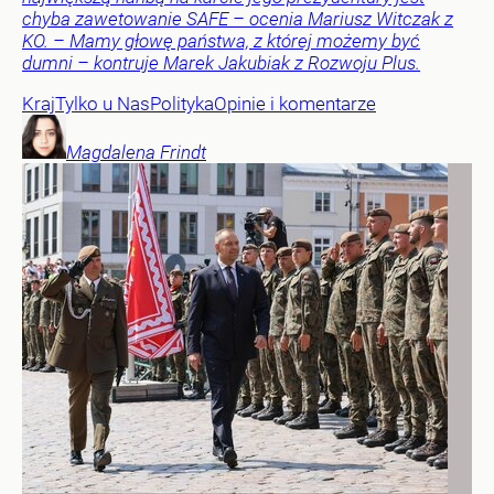
chyba zawetowanie SAFE – ocenia Mariusz Witczak z
KO. – Mamy głowę państwa, z której możemy być
dumni – kontruje Marek Jakubiak z Rozwoju Plus.
Kraj
Tylko u Nas
Polityka
Opinie i komentarze
Magdalena
Frindt