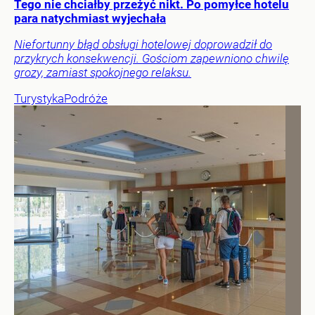
Tego nie chciałby przeżyć nikt. Po pomyłce hotelu
para natychmiast wyjechała
Niefortunny błąd obsługi hotelowej doprowadził do
przykrych konsekwencji. Gościom zapewniono chwilę
grozy, zamiast spokojnego relaksu.
Turystyka
Podróże