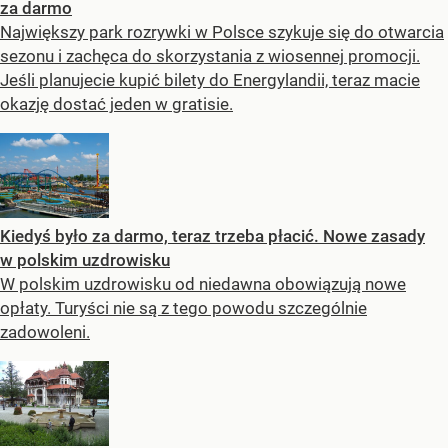
za darmo
Największy park rozrywki w Polsce szykuje się do otwarcia
sezonu i zachęca do skorzystania z wiosennej promocji.
Jeśli planujecie kupić bilety do Energylandii, teraz macie
okazję dostać jeden w gratisie.
Kiedyś było za darmo, teraz trzeba płacić. Nowe zasady
w polskim uzdrowisku
W polskim uzdrowisku od niedawna obowiązują nowe
opłaty. Turyści nie są z tego powodu szczególnie
zadowoleni.