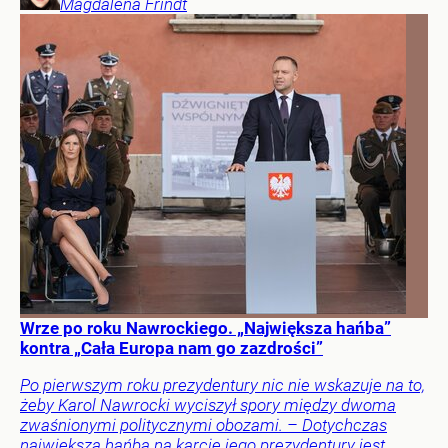
Magdalena
Frindt
Wrze po roku Nawrockiego. „Największa hańba”
kontra „Cała Europa nam go zazdrości”
Po pierwszym roku prezydentury nic nie wskazuje na to,
żeby Karol Nawrocki wyciszył spory między dwoma
zwaśnionymi politycznymi obozami. – Dotychczas
największą hańbą na karcie jego prezydentury jest