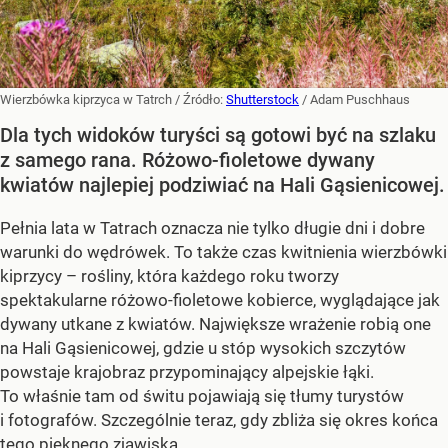
Wierzbówka kiprzyca w Tatrch
/ Źródło:
Shutterstock
/
Adam Puschhaus
Dla tych widoków turyści są gotowi być na szlaku
z samego rana. Różowo-fioletowe dywany
kwiatów najlepiej podziwiać na Hali Gąsienicowej.
Pełnia lata w Tatrach oznacza nie tylko długie dni i dobre
warunki do wędrówek. To także czas kwitnienia wierzbówki
kiprzycy – rośliny, która każdego roku tworzy
spektakularne różowo-fioletowe kobierce, wyglądające jak
dywany utkane z kwiatów. Największe wrażenie robią one
na Hali Gąsienicowej, gdzie u stóp wysokich szczytów
powstaje krajobraz przypominający alpejskie łąki.
To właśnie tam od świtu pojawiają się tłumy turystów
i fotografów. Szczególnie teraz, gdy zbliża się okres końca
tego pięknego zjawiska.