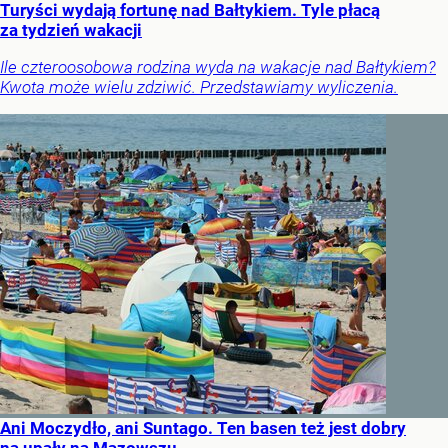
Turyści wydają fortunę nad Bałtykiem. Tyle płacą
za tydzień wakacji
Ile czteroosobowa rodzina wyda na wakacje nad Bałtykiem?
Kwota może wielu zdziwić. Przedstawiamy wyliczenia.
Ani Moczydło, ani Suntago. Ten basen też jest dobry
na upały na Mazowszu