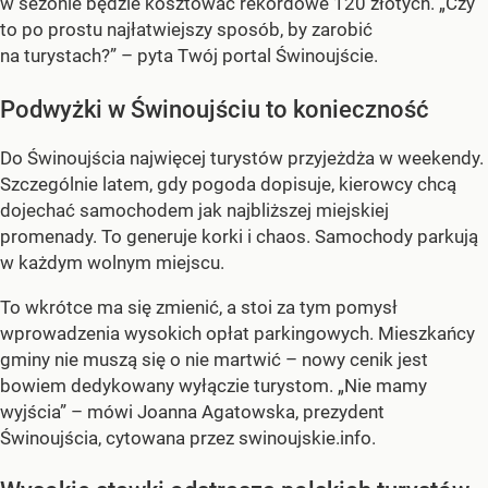
w sezonie będzie kosztować rekordowe 120 złotych. „Czy
to po prostu najłatwiejszy sposób, by zarobić
na turystach?” – pyta Twój portal Świnoujście.
Podwyżki w Świnoujściu to konieczność
Do Świnoujścia najwięcej turystów przyjeżdża w weekendy.
Szczególnie latem, gdy pogoda dopisuje, kierowcy chcą
dojechać samochodem jak najbliższej miejskiej
promenady. To generuje korki i chaos. Samochody parkują
w każdym wolnym miejscu.
To wkrótce ma się zmienić, a stoi za tym pomysł
wprowadzenia wysokich opłat parkingowych. Mieszkańcy
gminy nie muszą się o nie martwić – nowy cenik jest
bowiem dedykowany wyłączie turystom. „Nie mamy
wyjścia” – mówi Joanna Agatowska, prezydent
Świnoujścia, cytowana przez swinoujskie.info.