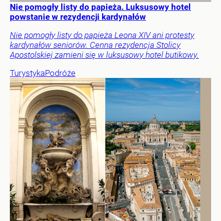
Nie pomogły listy do papieża. Luksusowy hotel
powstanie w rezydencji kardynałów
Nie pomogły listy do papieża Leona XIV ani protesty
kardynałów seniorów. Cenna rezydencja Stolicy
Apostolskiej zamieni się w luksusowy hotel butikowy.
Turystyka
Podróże