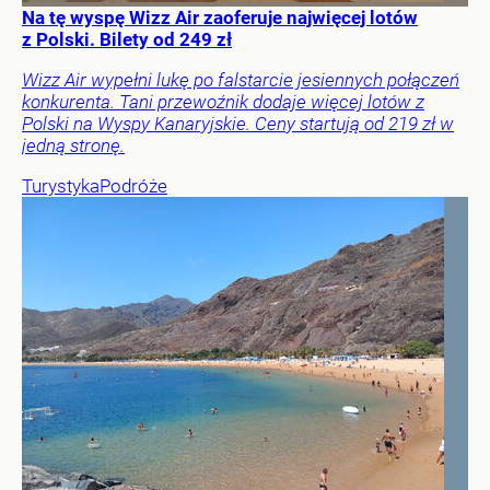
Na tę wyspę Wizz Air zaoferuje najwięcej lotów
z Polski. Bilety od 249 zł
Wizz Air wypełni lukę po falstarcie jesiennych połączeń
konkurenta. Tani przewoźnik dodaje więcej lotów z
Polski na Wyspy Kanaryjskie. Ceny startują od 219 zł w
jedną stronę.
Turystyka
Podróże