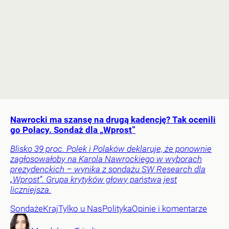
Nawrocki ma szansę na drugą kadencję? Tak ocenili
go Polacy. Sondaż dla „Wprost”
Blisko 39 proc. Polek i Polaków deklaruje, że ponownie
zagłosowałoby na Karola Nawrockiego w wyborach
prezydenckich – wynika z sondażu SW Research dla
„Wprost”. Grupa krytyków głowy państwa jest
liczniejsza.
Sondaże
Kraj
Tylko u Nas
Polityka
Opinie i komentarze