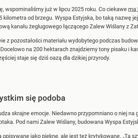
ę, wspominaliśmy już w lipcu 2025 roku. Co ciekawe
ma b
,5 kilometra od brzegu. Wyspa Estyjska, bo taką nazwę je
udową kanału żeglugowego łączącego Zalew Wiślany z Za
wie z pozostałości materiału wydobytego podczas budowy
. Docelowo na 200 hektarach znajdziemy tony pisaku i ka
ciej staje się dziś oazą dla dzikiej przyrody.
ystkim się podoba
za skrajne emocje. Niedawno przypomniano o niej na gr
ptaka. Pod nami Zalew Wiślany, budowana Wyspa Estyjsk
 opisywane jako piękne, ale jest też krytykowane. „Ta s