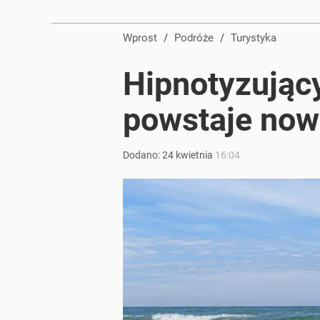
Wprost
/
Podróże
/
Turystyka
Hipnotyzując
powstaje no
Dodano:
24
kwietnia
16:04