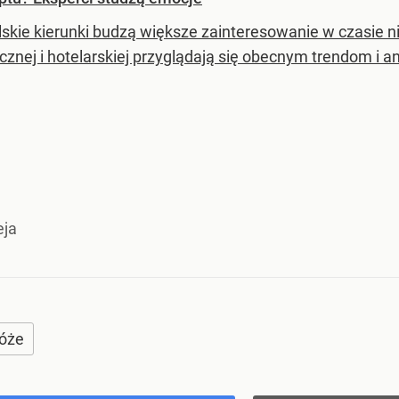
lskie kierunki budzą większe zainteresowanie w czasie n
cznej i hotelarskiej przyglądają się obecnym trendom i an
eja
óże