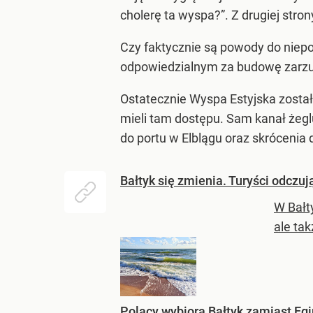
cholerę ta wyspa?”. Z drugiej stron
Czy faktycznie są powody do niepo
odpowiedzialnym za budowę zarzuc
Ostatecznie Wyspa Estyjska został
mieli tam dostępu. Sam kanał żegl
do portu w Elblągu oraz skrócenia d
Bałtyk się zmienia. Turyści odczu
W Bałt
ale tak
Polacy wybiorą Bałtyk zamiast Eg