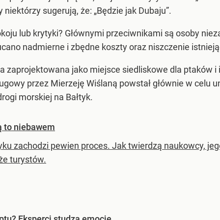
y niektórzy sugerują, że: „Będzie jak Dubaju”.
koju lub krytyki? Głównymi przeciwnikami są osoby nie
ano nadmierne i zbędne koszty oraz niszczenie istniej
a zaprojektowana jako miejsce siedliskowe dla ptaków i
ugowy przez Mierzeję Wiślaną powstał głównie w celu uni
rogi morskiej na Bałtyk.
ją to niebawem
yku zachodzi pewien proces. Jak twierdzą naukowcy, jego
że turystów.
iptu? Eksperci studzą emocje