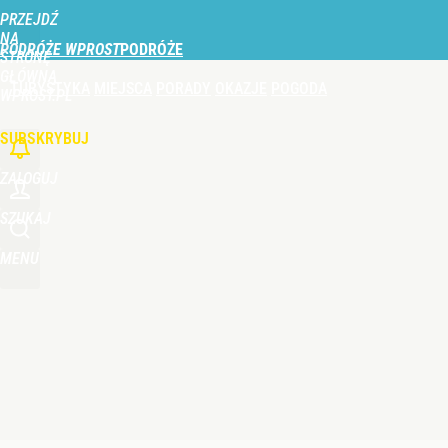
PRZEJDŹ
Udostępnij
0
Skomentuj
NA
PODRÓŻE WPROST
STRONĘ
GŁÓWNĄ
TURYSTYKA
MIEJSCA
PORADY
OKAZJE
POGODA
WPROST.PL
SUBSKRYBUJ
ZALOGUJ
SZUKAJ
MENU