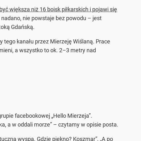
yć większa niż 16 boisk piłkarskich i pojawi się
j nadano, nie powstaje bez powodu – jest
toką Gdańską.
 tego kanału przez Mierzeję Wiślaną. Prace
mieni, a wszystko to ok. 2–3 metry nad
upie facebookowej „Hello Mierzeja”.
a, a w oddali morze” – czytamy w opisie posta.
ztuczna wyspa. Gdzie piękno? Koszmar”, „A po