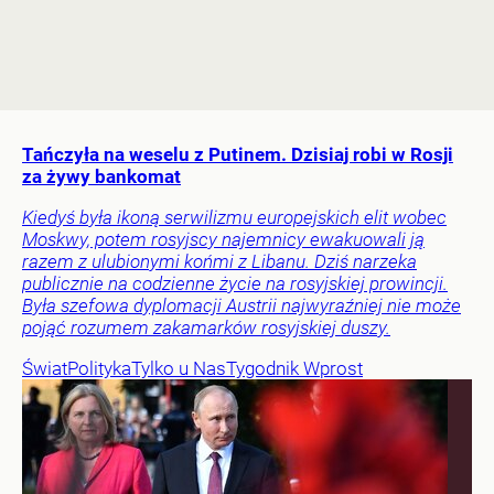
Tańczyła na weselu z Putinem. Dzisiaj robi w Rosji
za żywy bankomat
Kiedyś była ikoną serwilizmu europejskich elit wobec
Moskwy, potem rosyjscy najemnicy ewakuowali ją
razem z ulubionymi końmi z Libanu. Dziś narzeka
publicznie na codzienne życie na rosyjskiej prowincji.
Była szefowa dyplomacji Austrii najwyraźniej nie może
pojąć rozumem zakamarków rosyjskiej duszy.
Świat
Polityka
Tylko u Nas
Tygodnik Wprost