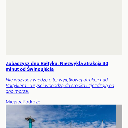
Zobaczysz dno Bałtyku. Niezwykła atrakcja 30
minut od Świnoujścia
Nie wszyscy wiedzą o tej wyjątkowej atrakcji nad
Bałtykiem. Turyści wchodzą do środka i zjeżdżają na
dno morza.
Miejsca
Podróże