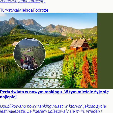
zobaczyć jedną atrakcję.
Turystyka
Miejsca
Podróże
Perła świata w nowym rankingu. W tym mieście żyje się
najlepiej
Opublikowano nowy ranking miast, w których jakość życia
jest najlepsza. Za liderem uplasowały się m.in. Wiedeń i