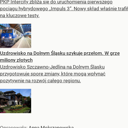
PKP Intercity zbliża się do uruchomienia pierwszego
pociągu hybrydowego „Impuls 3”. Nowy skład właśnie trafił
na kluczowe testy.
Uzdrowisko na Dolnym Śląsku szykuje przełom. W grze
miliony złotych
Uzdrowisko Szczawno-Jedlina na Dolnym Śląsku
przygotowuje spore zmiany, które mogą wpłynąć
pozytywnie na rozwój całego regionu.
Opracowała:
Anna Mokrzanowska