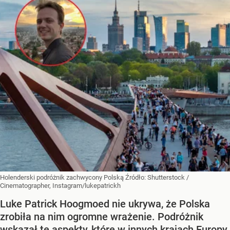
Holenderski podróżnik zachwycony Polską
Źródło:
Shutterstock
/
Cinematographer, Instagram/lukepatrickh
Luke Patrick Hoogmoed nie ukrywa, że Polska
zrobiła na nim ogromne wrażenie. Podróżnik
wskazał te aspekty, które w innych krajach Europy