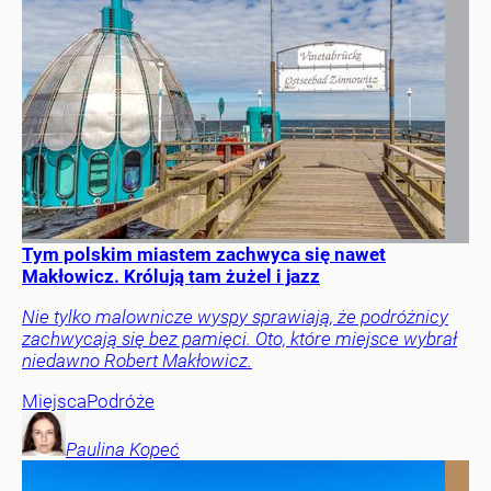
Tym polskim miastem zachwyca się nawet
Makłowicz. Królują tam żużel i jazz
Nie tylko malownicze wyspy sprawiają, że podróżnicy
zachwycają się bez pamięci. Oto, które miejsce wybrał
niedawno Robert Makłowicz.
Miejsca
Podróże
Paulina
Kopeć