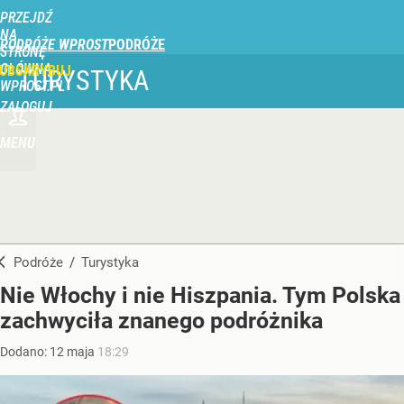
PRZEJDŹ
NA
PODRÓŻE WPROST
STRONĘ
GŁÓWNĄ
UBSKRYBUJ
TURYSTYKA
WPROST.PL
ZALOGUJ
MENU
Podróże
/
Turystyka
Nie Włochy i nie Hiszpania. Tym Polska
zachwyciła znanego podróżnika
Dodano:
12
maja
18:29