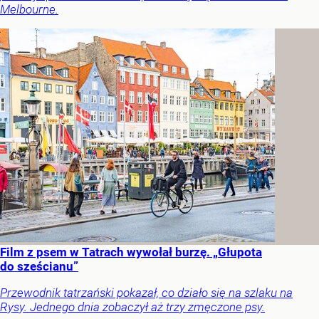
Melbourne.
Film z psem w Tatrach wywołał burzę. „Głupota
do sześcianu”
Przewodnik tatrzański pokazał, co działo się na szlaku na
Rysy. Jednego dnia zobaczył aż trzy zmęczone psy.