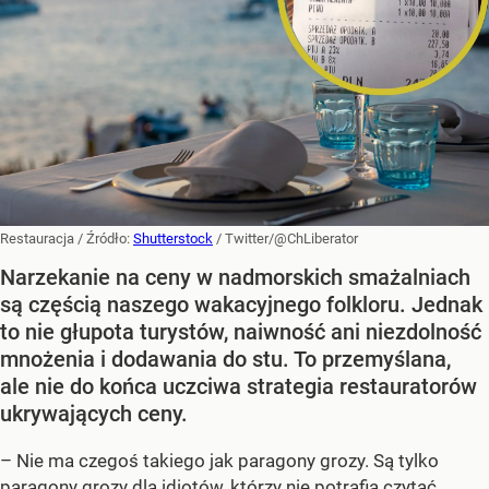
Restauracja
/ Źródło:
Shutterstock
/
Twitter/@ChLiberator
Narzekanie na ceny w nadmorskich smażalniach
są częścią naszego wakacyjnego folkloru. Jednak
to nie głupota turystów, naiwność ani niezdolność
mnożenia i dodawania do stu. To przemyślana,
ale nie do końca uczciwa strategia restauratorów
ukrywających ceny.
– Nie ma czegoś takiego jak paragony grozy. Są tylko
paragony grozy dla idiotów, którzy nie potrafią czytać.