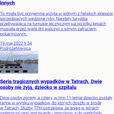
innych
To miała być przyjemna wizyta w jednym z helskich sklepów
sprzedających wędzone ryby. Niestety turystka
przebywająca na turnusie leczniczym już po kilku kęsach
musiała przez wiele dni walczyć z silnym zatruciem
pokarmowym.
19
maj
2022
9:54
Podróże
Miejsca
Seria tragicznych wypadków w Tatrach. Dwie
osoby nie żyją, dziecko w szpitalu
Dwie osoby zginęły, a cztery, w tym 11-letnie dziecko zostały
ranne w wyniku wypadków, do których doszło w środę
w Tatrach. Służby TPN ostrzegają, że śnieg w górach
zwłaszcza rano jest twardy i zmrożony, a do wędrówki