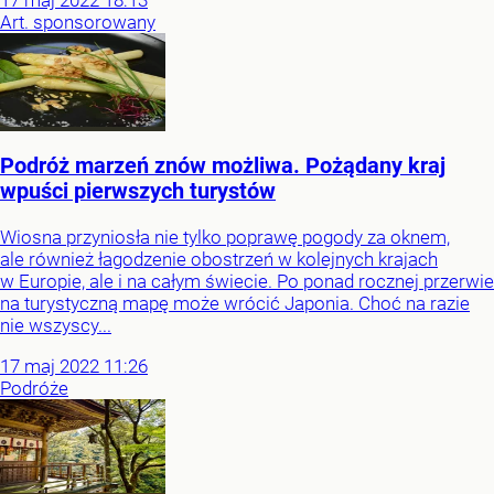
17
maj
2022
18:13
Art. sponsorowany
Podróż marzeń znów możliwa. Pożądany kraj
wpuści pierwszych turystów
Wiosna przyniosła nie tylko poprawę pogody za oknem,
ale również łagodzenie obostrzeń w kolejnych krajach
w Europie, ale i na całym świecie. Po ponad rocznej przerwie
na turystyczną mapę może wrócić Japonia. Choć na razie
nie wszyscy...
17
maj
2022
11:26
Podróże