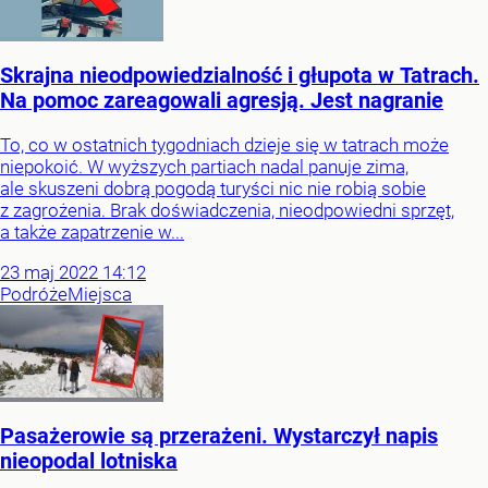
Skrajna nieodpowiedzialność i głupota w Tatrach.
Na pomoc zareagowali agresją. Jest nagranie
To, co w ostatnich tygodniach dzieje się w tatrach może
niepokoić. W wyższych partiach nadal panuje zima,
ale skuszeni dobrą pogodą turyści nic nie robią sobie
z zagrożenia. Brak doświadczenia, nieodpowiedni sprzęt,
a także zapatrzenie w...
23
maj
2022
14:12
Podróże
Miejsca
Pasażerowie są przerażeni. Wystarczył napis
nieopodal lotniska