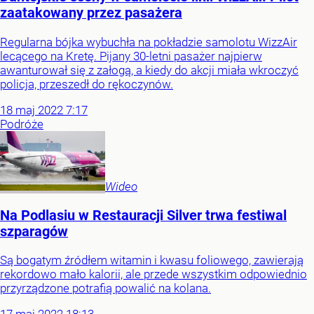
zaatakowany przez pasażera
Regularna bójka wybuchła na pokładzie samolotu WizzAir
lecącego na Kretę. Pijany 30-letni pasażer najpierw
awanturował się z załogą, a kiedy do akcji miała wkroczyć
policja, przeszedł do rękoczynów.
18
maj
2022
7:17
Podróże
Wideo
Na Podlasiu w Restauracji Silver trwa festiwal
szparagów
Są bogatym źródłem witamin i kwasu foliowego, zawierają
rekordowo mało kalorii, ale przede wszystkim odpowiednio
przyrządzone potrafią powalić na kolana.