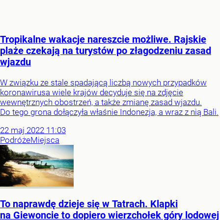
Tropikalne wakacje nareszcie możliwe. Rajskie
plaże czekają na turystów po złagodzeniu zasad
wjazdu
W związku ze stale spadającą liczbą nowych przypadków
koronawirusa wiele krajów decyduje się na zdjęcie
wewnętrznych obostrzeń, a także zmianę zasad wjazdu.
Do tego grona dołączyła właśnie Indonezja, a wraz z nią Bali.
22
maj
2022
11:03
Podróże
Miejsca
To naprawdę dzieje się w Tatrach. Klapki
na Giewoncie to dopiero wierzchołek góry lodowej