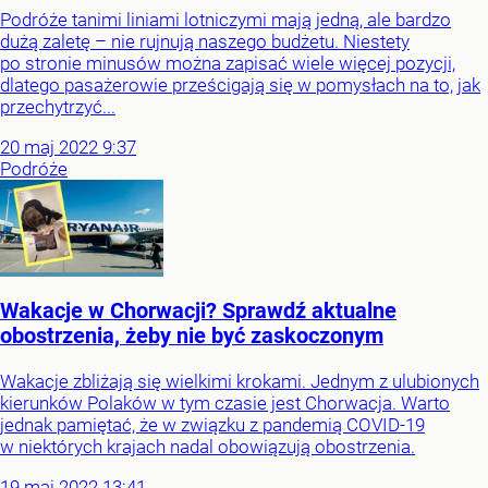
Podróże tanimi liniami lotniczymi mają jedną, ale bardzo
dużą zaletę – nie rujnują naszego budżetu. Niestety
po stronie minusów można zapisać wiele więcej pozycji,
dlatego pasażerowie prześcigają się w pomysłach na to, jak
przechytrzyć...
20
maj
2022
9:37
Podróże
Wakacje w Chorwacji? Sprawdź aktualne
obostrzenia, żeby nie być zaskoczonym
Wakacje zbliżają się wielkimi krokami. Jednym z ulubionych
kierunków Polaków w tym czasie jest Chorwacja. Warto
jednak pamiętać, że w związku z pandemią COVID-19
w niektórych krajach nadal obowiązują obostrzenia.
19
maj
2022
13:41