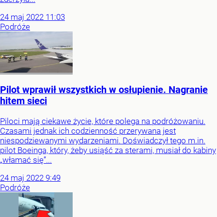
24
maj
2022
11:03
Podróże
Pilot wprawił wszystkich w osłupienie. Nagranie
hitem sieci
Piloci mają ciekawe życie, które polega na podróżowaniu.
Czasami jednak ich codzienność przerywana jest
niespodziewanymi wydarzeniami. Doświadczył tego m.in.
pilot Boeinga, który, żeby usiąść za sterami, musiał do kabiny
„włamać się”...
24
maj
2022
9:49
Podróże