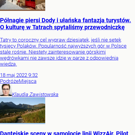
Półnagie piersi Dody i ułańska fantazja turystów.
O kulturę w Tatrach spytaliśmy przewodniczkę
Tatry to coroczny cel wypraw dziesiątek, jeśli nie setek
tysięcy Polaków. Popularność najwyższych gór w Polsce
stale rośnie. Niestety zainteresowanie górskimi
wędrówkami nie zawsze idzie w parze z odpowiednią
wiedzą.
18
maj
2022
9:32
Podróże
Miejsca
Klaudia
Zawistowska
Dantejskie sceny w samolocie linii WizzAir. Pilot