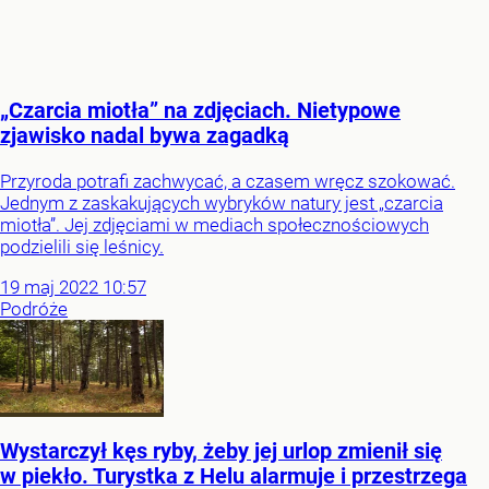
„Czarcia miotła” na zdjęciach. Nietypowe
zjawisko nadal bywa zagadką
Przyroda potrafi zachwycać, a czasem wręcz szokować.
Jednym z zaskakujących wybryków natury jest „czarcia
miotła”. Jej zdjęciami w mediach społecznościowych
podzielili się leśnicy.
19
maj
2022
10:57
Podróże
Wystarczył kęs ryby, żeby jej urlop zmienił się
w piekło. Turystka z Helu alarmuje i przestrzega