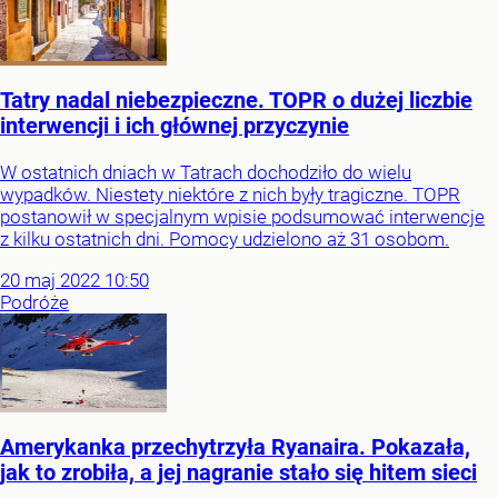
Tatry nadal niebezpieczne. TOPR o dużej liczbie
interwencji i ich głównej przyczynie
W ostatnich dniach w Tatrach dochodziło do wielu
wypadków. Niestety niektóre z nich były tragiczne. TOPR
postanowił w specjalnym wpisie podsumować interwencje
z kilku ostatnich dni. Pomocy udzielono aż 31 osobom.
20
maj
2022
10:50
Podróże
Amerykanka przechytrzyła Ryanaira. Pokazała,
jak to zrobiła, a jej nagranie stało się hitem sieci