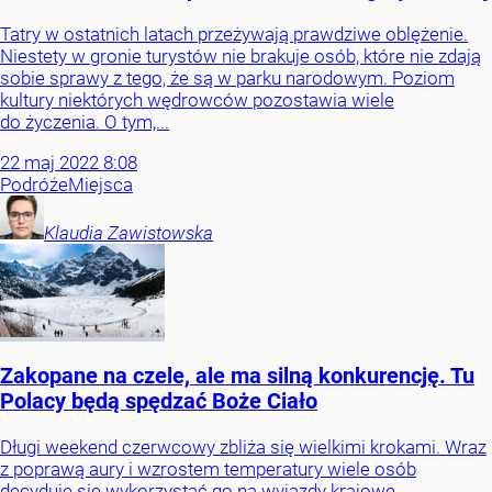
Tatry w ostatnich latach przeżywają prawdziwe oblężenie.
Niestety w gronie turystów nie brakuje osób, które nie zdają
sobie sprawy z tego, że są w parku narodowym. Poziom
kultury niektórych wędrowców pozostawia wiele
do życzenia. O tym,...
22
maj
2022
8:08
Podróże
Miejsca
Klaudia
Zawistowska
Zakopane na czele, ale ma silną konkurencję. Tu
Polacy będą spędzać Boże Ciało
Długi weekend czerwcowy zbliża się wielkimi krokami. Wraz
z poprawą aury i wzrostem temperatury wiele osób
decyduje się wykorzystać go na wyjazdy krajowe