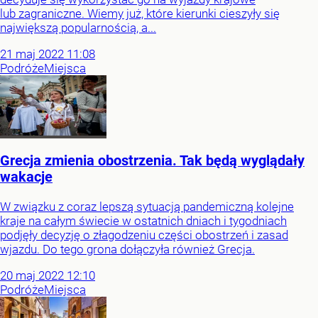
lub zagraniczne. Wiemy już, które kierunki cieszyły się
największą popularnością, a...
21
maj
2022
11:08
Podróże
Miejsca
Grecja zmienia obostrzenia. Tak będą wyglądały
wakacje
W związku z coraz lepszą sytuacją pandemiczną kolejne
kraje na całym świecie w ostatnich dniach i tygodniach
podjęły decyzję o złagodzeniu części obostrzeń i zasad
wjazdu. Do tego grona dołączyła również Grecja.
20
maj
2022
12:10
Podróże
Miejsca