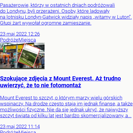
Pasażerowie, którzy w ostatnich dniach podróżowali
do Londynu, byli przerażeni. Osoby, które lądowały
na lotnisku Londyn-Gatwick widziały napis „witamy w Luton”.
Głupi żart wywołał ogromne zamieszanie.
23
maj
2022
12:26
Podróże
Miejsca
Szokujące zdjęcia z Mount Everest. Aż trudno
uwierzyć, że to nie fotomontaż
Mount Everest to szczyt, o którym marzy wielu górskich
wspinaczy. Na drodze często stają im jednak finanse, a także
możliwości fizyczne. Nie da się jednak ukryć, że najwyższy
szczyt świata od kilku lat jest bardzo skomercjalizowany, a...
23
maj
2022
11:14
Podróże
Miejsca