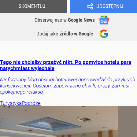
SKOMENTUJ
UDOSTĘPNIJ
Obserwuj nas
w
Google News
Dodaj jako
źródło w Google
Tego nie chciałby przeżyć nikt. Po pomyłce hotelu para
natychmiast wyjechała
Niefortunny błąd obsługi hotelowej doprowadził do przykrych
konsekwencji. Gościom zapewniono chwilę grozy, zamiast
spokojnego relaksu.
Turystyka
Podróże