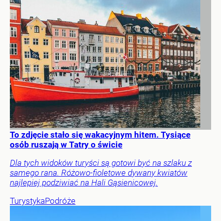
To zdjęcie stało się wakacyjnym hitem. Tysiące
osób ruszają w Tatry o świcie
Dla tych widoków turyści są gotowi być na szlaku z
samego rana. Różowo-fioletowe dywany kwiatów
najlepiej podziwiać na Hali Gąsienicowej.
Turystyka
Podróże