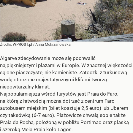
Żródło:
WPROST.pl
/
Anna Mokrzanowska
Algarve zdecydowanie może się pochwalić
najpiękniejszymi plażami w Europie. W znacznej większości
są one piaszczyste, nie kamieniste. Zatoczki z turkusową
wodą otoczone majestatycznymi klifami tworzą
niepowtarzalny klimat.
Najpopularniejsza wśród turystów jest Praia do Faro,
na którą z łatwością można dotrzeć z centrum Faro
autobusem miejskim (bilet kosztuje 2,5 euro) lub Uberem
czy taksówką (6-7 euro). Plażowicze chwalą sobie także
Praia da Rocha, położoną w pobliżu Portimao oraz płaską
i szeroką Meia Praia koło Lagos.