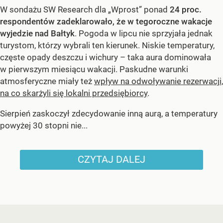
W sondażu SW Research dla „Wprost” ponad
24 proc.
respondentów zadeklarowało, że w tegoroczne wakacje
wyjedzie nad Bałtyk
. Pogoda w lipcu nie sprzyjała jednak
turystom, którzy wybrali ten kierunek. Niskie temperatury,
częste opady deszczu i wichury – taka aura dominowała
w pierwszym miesiącu wakacji. Paskudne warunki
atmosferyczne miały też
wpływ na odwoływanie rezerwacji,
na co skarżyli się lokalni przedsiębiorcy
.
Sierpień zaskoczył zdecydowanie inną aurą, a temperatury
powyżej 30 stopni nie...
CZYTAJ DALEJ