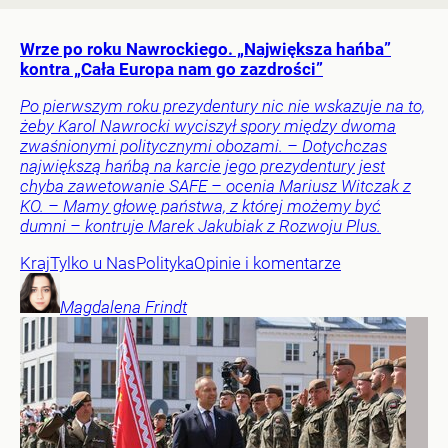
Wrze po roku Nawrockiego. „Największa hańba”
kontra „Cała Europa nam go zazdrości”
Po pierwszym roku prezydentury nic nie wskazuje na to,
żeby Karol Nawrocki wyciszył spory między dwoma
zwaśnionymi politycznymi obozami. – Dotychczas
największą hańbą na karcie jego prezydentury jest
chyba zawetowanie SAFE – ocenia Mariusz Witczak z
KO. – Mamy głowę państwa, z której możemy być
dumni – kontruje Marek Jakubiak z Rozwoju Plus.
Kraj
Tylko u Nas
Polityka
Opinie i komentarze
Magdalena
Frindt