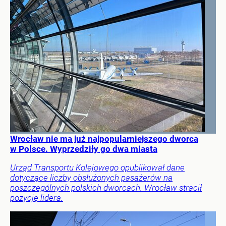
Wrocław nie ma już najpopularniejszego dworca
w Polsce. Wyprzedziły go dwa miasta
Urząd Transportu Kolejowego opublikował dane
dotyczące liczby obsłużonych pasażerów na
poszczególnych polskich dworcach. Wrocław stracił
pozycję lidera.