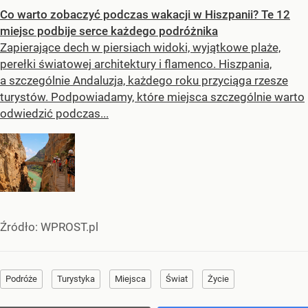
Co warto zobaczyć podczas wakacji w Hiszpanii? Te 12
miejsc podbije serce każdego podróżnika
Zapierające dech w piersiach widoki, wyjątkowe plaże,
perełki światowej architektury i flamenco. Hiszpania,
a szczególnie Andaluzja, każdego roku przyciąga rzesze
turystów. Podpowiadamy, które miejsca szczególnie warto
odwiedzić podczas...
Źródło:
WPROST.pl
Podróże
Turystyka
Miejsca
Świat
Życie