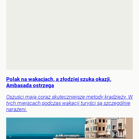
Polak na wakacjach, a złodziej szuka okazji.
Ambasada ostrzega
Oszuści mają coraz skuteczniejsze metody kradzieży. W
tych miejscach podczas wakacji turyści są szczególnie
narażeni.