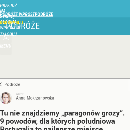
PRZEJDŹ
NA
PODRÓŻE WPROST
STRONĘ
GŁÓWNĄ
UBSKRYBUJ
PODRÓŻE
WPROST.PL
ZALOGUJ
MENU
Podróże
Autor:
Anna Mokrzanowska
Tu nie znajdziemy „paragonów grozy”.
9 powodów, dla których południowa
Portugalia to najlepsze miejsce