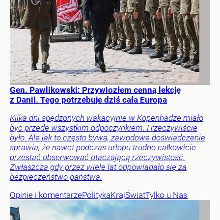
Gen. Pawlikowski: Przywiozłem cenną lekcję
z Danii. Tego potrzebuje dziś cała Europa
Kilka dni spędzonych wakacyjnie w Kopenhadze miało
być przede wszystkim odpoczynkiem. I rzeczywiście
było. Ale jak to często bywa, zawodowe doświadczenie
sprawia, że nawet podczas urlopu trudno całkowicie
przestać obserwować otaczającą rzeczywistość.
Zwłaszcza gdy przez wiele lat odpowiadało się za
bezpieczeństwo państwa.
Opinie i komentarze
Polityka
Kraj
Świat
Tylko u Nas