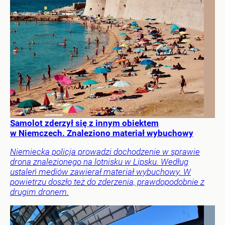
Samolot zderzył się z innym obiektem
w Niemczech. Znaleziono materiał wybuchowy
Niemiecka policja prowadzi dochodzenie w sprawie
drona znalezionego na lotnisku w Lipsku. Według
ustaleń mediów zawierał materiał wybuchowy. W
powietrzu doszło też do zderzenia, prawdopodobnie z
drugim dronem.