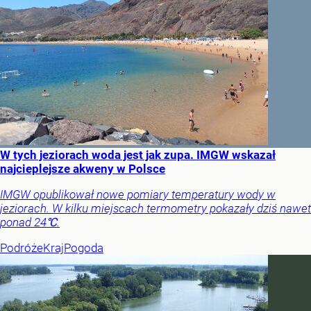
W tych jeziorach woda jest jak zupa. IMGW wskazał
najcieplejsze akweny w Polsce
IMGW opublikował nowe pomiary temperatury wody w
jeziorach. W kilku miejscach termometry pokazały dziś nawet
ponad 24℃.
Podróże
Kraj
Pogoda