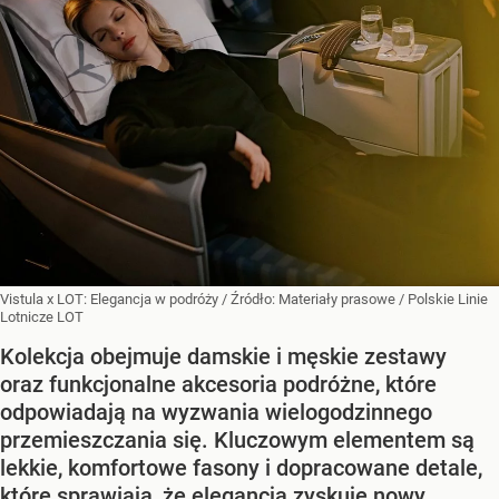
Vistula x LOT: Elegancja w podróży
/ Źródło:
Materiały prasowe
/
Polskie Linie
Lotnicze LOT
Kolekcja obejmuje damskie i męskie zestawy
oraz funkcjonalne akcesoria podróżne, które
odpowiadają na wyzwania wielogodzinnego
przemieszczania się. Kluczowym elementem są
lekkie, komfortowe fasony i dopracowane detale,
które sprawiają, że elegancja zyskuje nowy