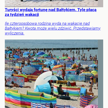
Turyści wydają fortunę nad Bałtykiem. Tyle płacą
za tydzień wakacji
Ile czteroosobowa rodzina wyda na wakacje nad
Bałtykiem? Kwota może wielu zdziwić. Przedstawiamy
wyliczenia.