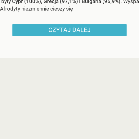
były
Cypr (100%), Grecja (97,1%) i Bułgaria (96,9%).
Wyspa
Afrodyty niezmiennie cieszy się
CZYTAJ DALEJ