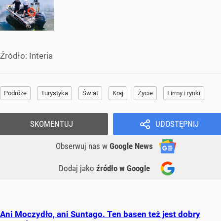
Źródło:
Interia
Podróże
Turystyka
Świat
Kraj
Życie
Firmy i rynki
SKOMENTUJ
UDOSTĘPNIJ
Obserwuj nas
w
Google News
Dodaj jako
źródło w Google
Ani Moczydło, ani Suntago. Ten basen też jest dobry