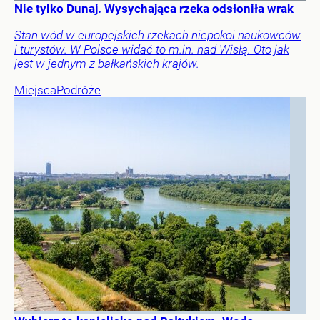
Nie tylko Dunaj. Wysychająca rzeka odsłoniła wrak
Stan wód w europejskich rzekach niepokoi naukowców
i turystów. W Polsce widać to m.in. nad Wisłą. Oto jak
jest w jednym z bałkańskich krajów.
Miejsca
Podróże