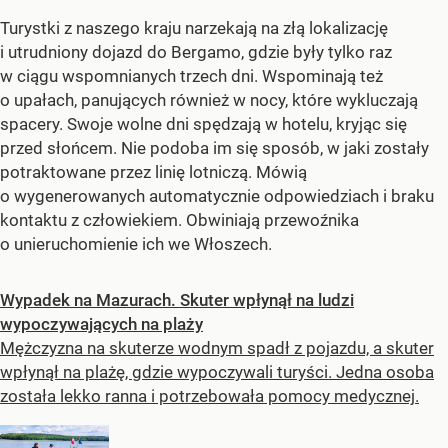
Turystki z naszego kraju narzekają na złą lokalizację
i utrudniony dojazd do Bergamo, gdzie były tylko raz
w ciągu wspomnianych trzech dni. Wspominają też
o upałach, panujących również w nocy, które wykluczają
spacery. Swoje wolne dni spędzają w hotelu, kryjąc się
przed słońcem. Nie podoba im się sposób, w jaki zostały
potraktowane przez linię lotniczą. Mówią
o wygenerowanych automatycznie odpowiedziach i braku
kontaktu z człowiekiem. Obwiniają przewoźnika
o unieruchomienie ich we Włoszech.
Wypadek na Mazurach. Skuter wpłynął na ludzi
wypoczywających na plaży
Mężczyzna na skuterze wodnym spadł z pojazdu, a skuter
wpłynął na plażę, gdzie wypoczywali turyści. Jedna osoba
została lekko ranna i potrzebowała pomocy medycznej.