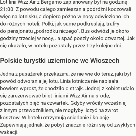
Lot linii Wizz Air z Bergamo zaplanowany był na godzinę
21:00. Z powodu całego zamieszania podróżni koczowali
więc na lotnisku, a dopiero późno w nocy odwieziono ich
do różnych hoteli. Polki, jak same podkreślają, trafiły
do pensjonatu „pośrodku niczego”. Bus odwiózł je około
godziny trzeciej w nocy, . a spać poszły około czwartej. Jak
się okazało, w hotelu pozostały przez trzy kolejne dni.
Polskie turystki uziemione we Włoszech
Jedna z pasażerek przekazała, że nie wie do teraz, jaki był
powód odwołania jej lotu. Linia lotnicza nie napisała
bowiem wprost, że chodziło o strajk. Jednej z kobiet udało
się zarezerwować bilet liniami Wizz Air na środę,
pozostałych pięć na czwartek. Gdyby wróciły wcześniej
z innym przewoźnikiem, nie mogłyby liczyć na zwrot
kosztów. W hotelu otrzymują śniadanie i kolację.
Zapewniają jednak, że pobyt znacznie różni się od zwykłych
wakacji.