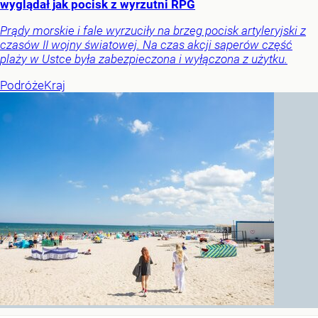
wyglądał jak pocisk z wyrzutni RPG
Prądy morskie i fale wyrzuciły na brzeg pocisk artyleryjski z
czasów II wojny światowej. Na czas akcji saperów część
plaży w Ustce była zabezpieczona i wyłączona z użytku.
Podróże
Kraj