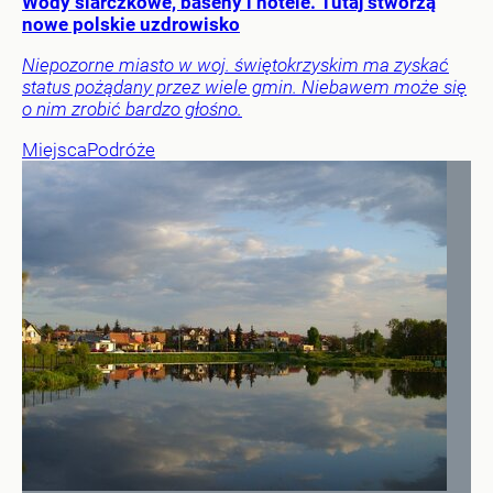
Wody siarczkowe, baseny i hotele. Tutaj stworzą
nowe polskie uzdrowisko
Niepozorne miasto w woj. świętokrzyskim ma zyskać
status pożądany przez wiele gmin. Niebawem może się
o nim zrobić bardzo głośno.
Miejsca
Podróże