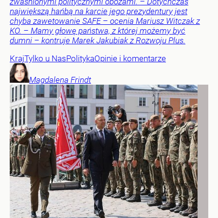
zwaśnionymi politycznymi obozami. – Dotychczas
największą hańbą na karcie jego prezydentury jest
chyba zawetowanie SAFE – ocenia Mariusz Witczak z
KO. – Mamy głowę państwa, z której możemy być
dumni – kontruje Marek Jakubiak z Rozwoju Plus.
Kraj
Tylko u Nas
Polityka
Opinie i komentarze
Magdalena
Frindt