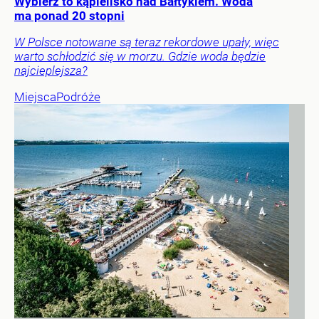
Wybierz to kąpielisko nad Bałtykiem. Woda
ma ponad 20 stopni
W Polsce notowane są teraz rekordowe upały, więc
warto schłodzić się w morzu. Gdzie woda będzie
najcieplejsza?
Miejsca
Podróże