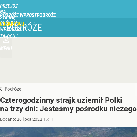
PRZEJDŹ
NA
PODRÓŻE WPROST
STRONĘ
GŁÓWNĄ
UBSKRYBUJ
PODRÓŻE
WPROST.PL
ZALOGUJ
MENU
Podróże
Czterogodzinny strajk uziemił Polki
na trzy dni: Jesteśmy pośrodku niczego
Dodano:
20
lipca
2022
15:11