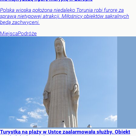
Polska wioska położona niedaleko Torunia robi furorę za
sprawą nietypowej atrakcji. Miłośnicy obiektów sakralnych
będą zachwyceni.
Miejsca
Podróże
Turystka na plaży w Ustce zaalarmowała służby. Obiekt