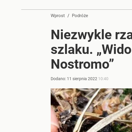
Perła świata w nowym rankingu. W tym mieście żyje
Wprost
/
Podróże
dodaj
Niezwykle rza
Rośnie zagrożenie na all inclusive. Popularne hot
szlaku. „Wido
dodaj
Nostromo”
Tego sondażu premier nie może zlekceważyć. Pol
Dodano:
11
sierpnia
2022
10:40
8