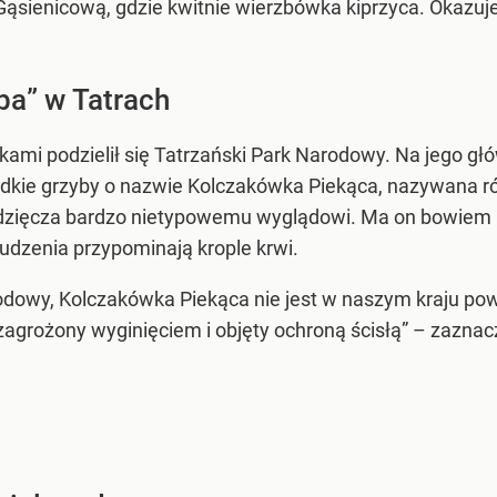
Gąsienicową, gdzie kwitnie wierzbówka kiprzyca. Okazu
ba” w Tatrach
mi podzielił się Tatrzański Park Narodowy. Na jego głów
zadkie grzyby o nazwie Kolczakówka Piekąca, nazywana 
ięcza bardzo nietypowemu wyglądowi. Ma on bowiem biał
łudzenia przypominają krople krwi.
rodowy, Kolczakówka Piekąca nie jest w naszym kraju p
zagrożony wyginięciem i objęty ochroną ścisłą” – zaznac