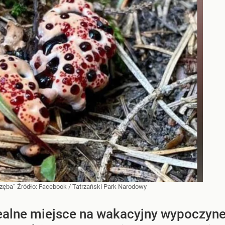
 zęba”
Źródło:
Facebook
/
Tatrzański Park Narodowy
idealne miejsce na wakacyjny wypoczy