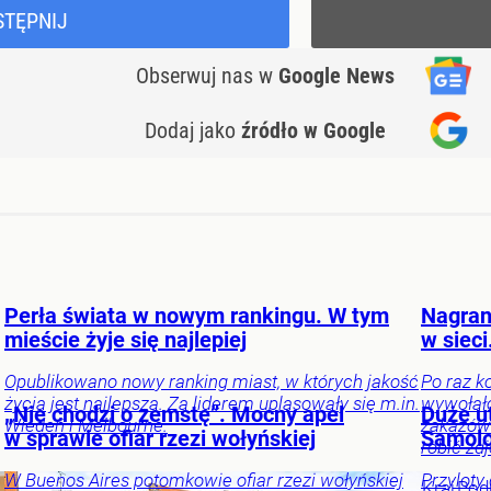
STĘPNIJ
Obserwuj nas
w
Google News
Dodaj jako
źródło w Google
Perła świata w nowym rankingu. W tym
Nagran
mieście żyje się najlepiej
w sieci
Opublikowano nowy ranking miast, w których jakość
Po raz k
życia jest najlepsza. Za liderem uplasowały się m.in.
wywołał
„Nie chodzi o zemstę”. Mocny apel
Duże u
Wiedeń i Melbourne.
zakazów 
w sprawie ofiar rzezi wołyńskiej
Samolo
robić zdj
W Buenos Aires potomkowie ofiar rzezi wołyńskiej
Przyloty
Kraj
Pod