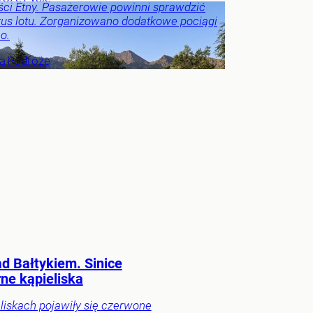
ci Etny. Pasażerowie powinni sprawdzić
tus lotu. Zorganizowano dodatkowe pociągi
o.
ka
Podróże
d Bałtykiem. Sinice
ne kąpieliska
liskach pojawiły się czerwone