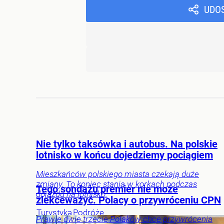
UDO
Nie tylko taksówka i autobus. Na polskie
lotnisko w końcu dojedziemy pociągiem
Mieszkańców polskiego miasta czekają duże
zmiany. To koniec stania w korkach podczas
Tego sondażu premier nie może
dojazdu na lotnisko.
zlekceważyć. Polacy o przywróceniu CPN
Turystyka
Podróże
Prawie dwie trzecie Polaków chce przywrócenia