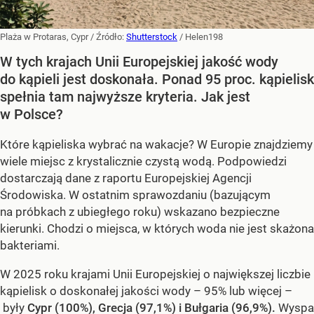
Plaża w Protaras, Cypr
/ Źródło:
Shutterstock
/
Helen198
W tych krajach Unii Europejskiej jakość wody
do kąpieli jest doskonała. Ponad 95 proc. kąpielisk
spełnia tam najwyższe kryteria. Jak jest
w Polsce?
Które kąpieliska wybrać na wakacje? W Europie znajdziemy
wiele miejsc z krystalicznie czystą wodą. Podpowiedzi
dostarczają dane z raportu Europejskiej Agencji
Środowiska. W ostatnim sprawozdaniu (bazującym
na próbkach z ubiegłego roku) wskazano bezpieczne
kierunki. Chodzi o miejsca, w których woda nie jest skażona
bakteriami.
W 2025 roku krajami Unii Europejskiej o największej liczbie
kąpielisk o doskonałej jakości wody – 95% lub więcej –
były
Cypr (100%), Grecja (97,1%) i Bułgaria (96,9%).
Wyspa