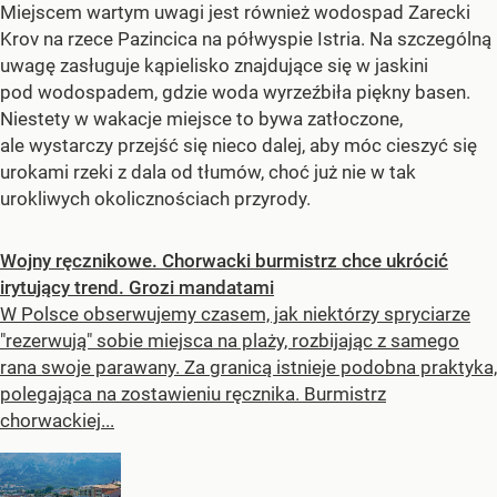
Miejscem wartym uwagi jest również wodospad Zarecki
Krov na rzece Pazincica na półwyspie Istria. Na szczególną
uwagę zasługuje kąpielisko znajdujące się w jaskini
pod wodospadem, gdzie woda wyrzeźbiła piękny basen.
Niestety w wakacje miejsce to bywa zatłoczone,
ale wystarczy przejść się nieco dalej, aby móc cieszyć się
urokami rzeki z dala od tłumów, choć już nie w tak
urokliwych okolicznościach przyrody.
Wojny ręcznikowe. Chorwacki burmistrz chce ukrócić
irytujący trend. Grozi mandatami
W Polsce obserwujemy czasem, jak niektórzy spryciarze
"rezerwują" sobie miejsca na plaży, rozbijając z samego
rana swoje parawany. Za granicą istnieje podobna praktyka,
polegająca na zostawieniu ręcznika. Burmistrz
chorwackiej...