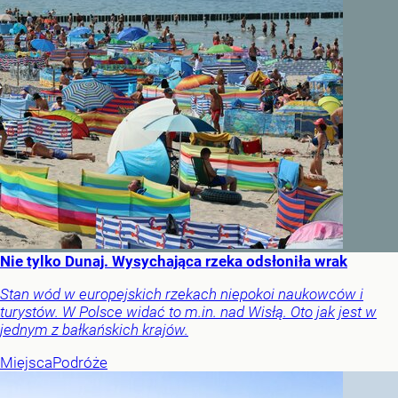
Nie tylko Dunaj. Wysychająca rzeka odsłoniła wrak
Stan wód w europejskich rzekach niepokoi naukowców i
turystów. W Polsce widać to m.in. nad Wisłą. Oto jak jest w
jednym z bałkańskich krajów.
Miejsca
Podróże