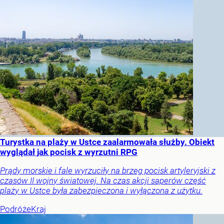
Turystka na plaży w Ustce zaalarmowała służby. Obiekt
wyglądał jak pocisk z wyrzutni RPG
Prądy morskie i fale wyrzuciły na brzeg pocisk artyleryjski z
czasów II wojny światowej. Na czas akcji saperów część
plaży w Ustce była zabezpieczona i wyłączona z użytku.
Podróże
Kraj