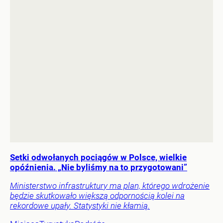
Setki odwołanych pociągów w Polsce, wielkie
opóźnienia. „Nie byliśmy na to przygotowani”
Ministerstwo infrastruktury ma plan, którego wdrożenie
będzie skutkowało większą odpornością kolei na
rekordowe upały. Statystyki nie kłamią.