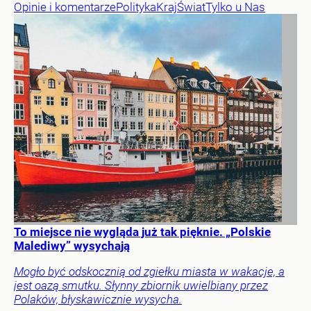
Opinie i komentarze
Polityka
Kraj
Świat
Tylko u Nas
To miejsce nie wygląda już tak pięknie. „Polskie
Malediwy” wysychają
Mogło być odskocznią od zgiełku miasta w wakacje, a
jest oazą smutku. Słynny zbiornik uwielbiany przez
Polaków, błyskawicznie wysycha.