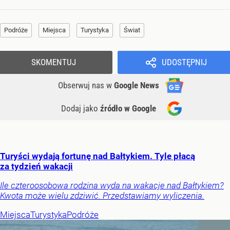
Podróże
Miejsca
Turystyka
Świat
SKOMENTUJ
UDOSTĘPNIJ
Obserwuj nas
w
Google News
Dodaj jako
źródło w Google
Turyści wydają fortunę nad Bałtykiem. Tyle płacą
za tydzień wakacji
Ile czteroosobowa rodzina wyda na wakacje nad Bałtykiem?
Kwota może wielu zdziwić. Przedstawiamy wyliczenia.
Miejsca
Turystyka
Podróże