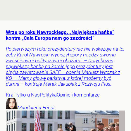
Wrze po roku Nawrockiego. „Największa hańba”
kontra „Cała Europa nam go zazdrości”
Po pierwszym roku prezydentury nic nie wskazuje na to,
żeby Karol Nawrocki wyciszył spory między dwoma
zwaśnionymi politycznymi obozami. – Dotychczas
największą hańbą na karcie jego prezydentury jest
chyba zawetowanie SAFE – ocenia Mariusz Witczak z
KO. – Mamy głowę państwa, z której możemy być
dumni – kontruje Marek Jakubiak z Rozwoju Plus.
Kraj
Tylko u Nas
Polityka
Opinie i komentarze
Magdalena
Frindt