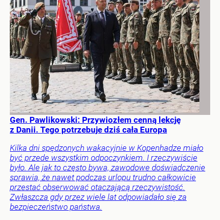
Gen. Pawlikowski: Przywiozłem cenną lekcję
z Danii. Tego potrzebuje dziś cała Europa
Kilka dni spędzonych wakacyjnie w Kopenhadze miało
być przede wszystkim odpoczynkiem. I rzeczywiście
było. Ale jak to często bywa, zawodowe doświadczenie
sprawia, że nawet podczas urlopu trudno całkowicie
przestać obserwować otaczającą rzeczywistość.
Zwłaszcza gdy przez wiele lat odpowiadało się za
bezpieczeństwo państwa.