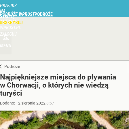
PRZEJDŹ
NA
PODRÓŻE WPROST
STRONĘ
GŁÓWNĄ
UBSKRYBUJ
WPROST.PL
ZALOGUJ
MENU
Podróże
Najpiękniejsze miejsca do pływania
w Chorwacji, o których nie wiedzą
turyści
Dodano:
12
sierpnia
2022
8:57