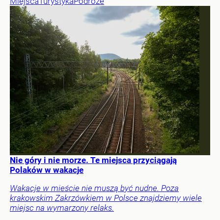
Miejsca
Turystyka
Podróże
Nie góry i nie morze. Te miejsca przyciągają
Polaków w wakacje
Wakacje w mieście nie muszą być nudne. Poza
krakowskim Zakrzówkiem w Polsce znajdziemy wiele
miejsc na wymarzony relaks.