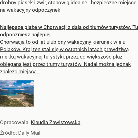
drobny piasek i żwir, stanowią idealne i bezpieczne miejsce
na wakacyjny odpoczynek.
Najlepsze plaże w Chorwacji z dala od tłumów turystów. Tu
odpoczniesz najlepiej
Chorwacja to od lat ulubiony wakacyjny kierunek wielu
Polaków. Kraj ten stał się w ostatnich latach prawdziwą
mekką wakacyjnej turystyki, przez co większość plaż
oblegana jest przez tłumy turystów. Nadal można jednak
znaleźć miejsca,...
Opracowała:
Klaudia Zawistowska
Źródło:
Daily Mail