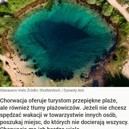
Glavasevo Vrelo
Źródło:
Shutterstock
/
Dynasty Anii
Chorwacja oferuje turystom przepiękne plaże,
ale również tłumy plażowiczów. Jeżeli nie chcesz
spędzać wakacji w towarzystwie innych osób,
poszukaj miejsc, do których nie docierają wszyscy.