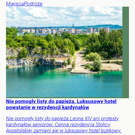
Miejsca
Podróże
Nie pomogły listy do papieża. Luksusowy hotel
powstanie w rezydencji kardynałów
Nie pomogły listy do papieża Leona XIV ani protesty
kardynałów seniorów. Cenna rezydencja Stolicy
Apostolskiej zamieni się w luksusowy hotel butikowy.