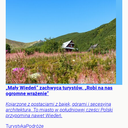
„Mały Wiedeń” zachwyca turystów. „Robi na nas
ogromne wrażenie”
Kojarzone z postaciami z bajek, górami i secesyjną
architekturą. To miasto w południowej części Polski
przypomina nawet Wiedeń.
Turystyka
Podróże