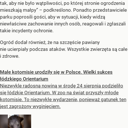
tak, aby nie było wątpliwości, po której stronie ogrodzenia
mieszkają małpy” – podkreślono. Ponadto przedstawiciele
parku poprosili gości, aby w sytuacji, kiedy widzą
niewłaściwe zachowanie innych osób, reagowali i zgłaszali
takie incydenty ochronie.
Ogród dodał również, że na szczęście pawiany
nie ucierpiały podczas ataków. Wszystkie zwierzęta są całe
i zdrowe.
Małe kotomisie urodziły się w Polsce. Wielki sukces
łódzkiego Orientarium
Niezwykle radosną nowiną w środę 24 sierpnia podzieliło
się łódzkie Orientarium. W zoo na świat przyszły młode
kotomisie. To niezwykłe wydarzenie, ponieważ gatunek ten
jest zagrożony wyginięciem.