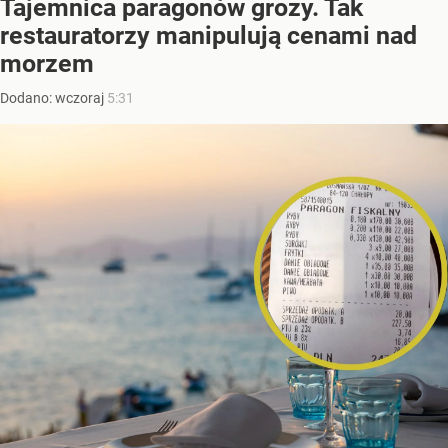
Tajemnica paragonów grozy. Tak
restauratorzy manipulują cenami nad
morzem
Dodano:
wczoraj
5:31