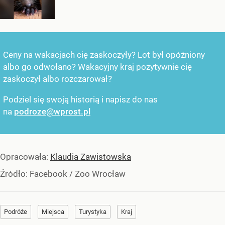
Ceny na wakacjach cię zaskoczyły? Lot był opóźniony
albo go odwołano? Wakacyjny kraj pozytywnie cię
zaskoczył albo rozczarował?
Podziel się swoją historią i napisz do nas
na
podroze@wprost.pl
Opracowała:
Klaudia Zawistowska
Źródło:
Facebook
/
Zoo Wrocław
Podróże
Miejsca
Turystyka
Kraj