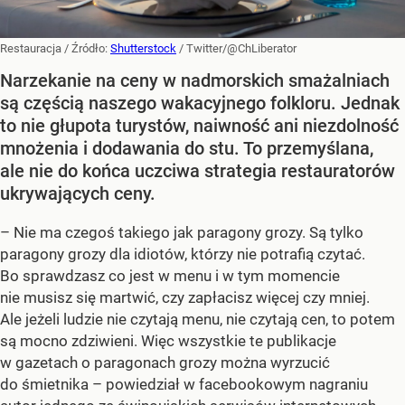
Restauracja
/ Źródło:
Shutterstock
/
Twitter/@ChLiberator
Narzekanie na ceny w nadmorskich smażalniach
są częścią naszego wakacyjnego folkloru. Jednak
to nie głupota turystów, naiwność ani niezdolność
mnożenia i dodawania do stu. To przemyślana,
ale nie do końca uczciwa strategia restauratorów
ukrywających ceny.
– Nie ma czegoś takiego jak paragony grozy. Są tylko
paragony grozy dla idiotów, którzy nie potrafią czytać.
Bo sprawdzasz co jest w menu i w tym momencie
nie musisz się martwić, czy zapłacisz więcej czy mniej.
Ale jeżeli ludzie nie czytają menu, nie czytają cen, to potem
są mocno zdziwieni. Więc wszystkie te publikacje
w gazetach o paragonach grozy można wyrzucić
do śmietnika – powiedział w facebookowym nagraniu