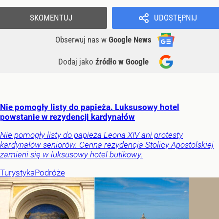
SKOMENTUJ
UDOSTĘPNIJ
Obserwuj nas
w
Google News
Dodaj jako
źródło w Google
Nie pomogły listy do papieża. Luksusowy hotel
powstanie w rezydencji kardynałów
Nie pomogły listy do papieża Leona XIV ani protesty
kardynałów seniorów. Cenna rezydencja Stolicy Apostolskiej
zamieni się w luksusowy hotel butikowy.
Turystyka
Podróże