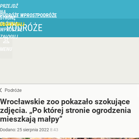
PRZEJDŹ
NA
PODRÓŻE WPROST
STRONĘ
GŁÓWNĄ
UBSKRYBUJ
PODRÓŻE
WPROST.PL
ZALOGUJ
MENU
Podróże
Wrocławskie zoo pokazało szokujące
zdjęcia. „Po której stronie ogrodzenia
mieszkają małpy”
Dodano:
25
sierpnia
2022
8:43