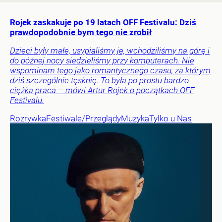
Rojek zaskakuje po 19 latach OFF Festivalu: Dziś
prawdopodobnie bym tego nie zrobił
Dzieci były małe, usypialiśmy je, wchodziliśmy na górę i
do późnej nocy siedzieliśmy przy komputerach. Nie
wspominam tego jako romantycznego czasu, za którym
dziś szczególnie tęsknię. To była po prostu bardzo
ciężka praca – mówi Artur Rojek o początkach OFF
Festivalu.
Rozrywka
Festiwale/Przeglądy
Muzyka
Tylko u Nas