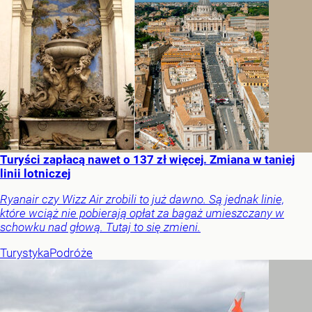
Turyści zapłacą nawet o 137 zł więcej. Zmiana w taniej
linii lotniczej
Ryanair czy Wizz Air zrobili to już dawno. Są jednak linie,
które wciąż nie pobierają opłat za bagaż umieszczany w
schowku nad głową. Tutaj to się zmieni.
Turystyka
Podróże