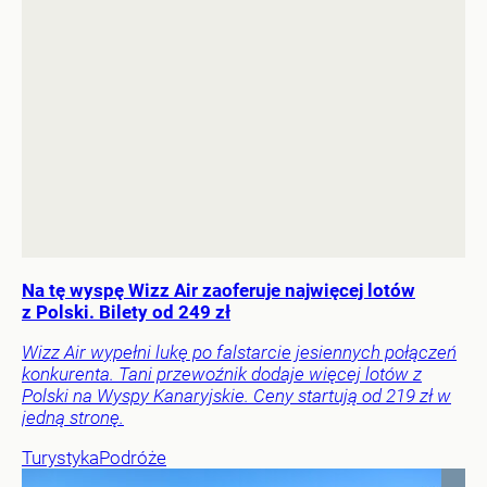
Na tę wyspę Wizz Air zaoferuje najwięcej lotów
z Polski. Bilety od 249 zł
Wizz Air wypełni lukę po falstarcie jesiennych połączeń
konkurenta. Tani przewoźnik dodaje więcej lotów z
Polski na Wyspy Kanaryjskie. Ceny startują od 219 zł w
jedną stronę.
Turystyka
Podróże