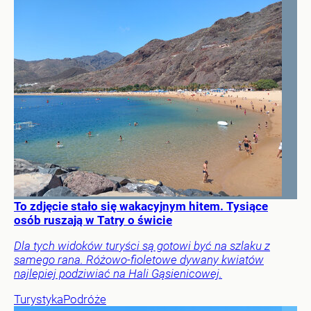
To zdjęcie stało się wakacyjnym hitem. Tysiące
osób ruszają w Tatry o świcie
Dla tych widoków turyści są gotowi być na szlaku z
samego rana. Różowo-fioletowe dywany kwiatów
najlepiej podziwiać na Hali Gąsienicowej.
Turystyka
Podróże