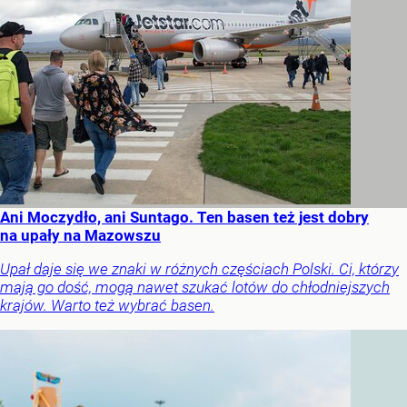
Ani Moczydło, ani Suntago. Ten basen też jest dobry
na upały na Mazowszu
Upał daje się we znaki w różnych częściach Polski. Ci, którzy
mają go dość, mogą nawet szukać lotów do chłodniejszych
krajów. Warto też wybrać basen.