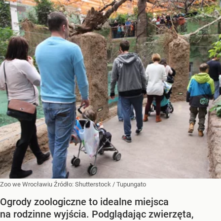
Zoo we Wrocławiu
Źródło:
Shutterstock
/
Tupungato
Ogrody zoologiczne to idealne miejsca
na rodzinne wyjścia. Podglądając zwierzęta,