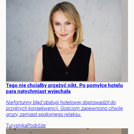
Tego nie chciałby przeżyć nikt. Po pomyłce hotelu
para natychmiast wyjechała
Niefortunny błąd obsługi hotelowej doprowadził do
przykrych konsekwencji. Gościom zapewniono chwilę
grozy, zamiast spokojnego relaksu.
Turystyka
Podróże