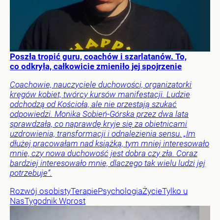
Poszła tropić guru, coachów i szarlatanów. To,
co odkryła, całkowicie zmieniło jej spojrzenie
Coachowie, nauczyciele duchowości, organizatorki
kręgów kobiet, twórcy kursów manifestacji. Ludzie
odchodzą od Kościoła, ale nie przestają szukać
odpowiedzi. Monika Sobień-Górska przez dwa lata
sprawdzała, co naprawdę kryje się za obietnicami
uzdrowienia, transformacji i odnalezienia sensu. „Im
dłużej pracowałam nad książką, tym mniej interesowało
mnie, czy nowa duchowość jest dobra czy zła. Coraz
bardziej interesowało mnie, dlaczego tak wielu ludzi jej
potrzebuje”.
Rozwój osobisty
Terapie
Psychologia
Życie
Tylko u
Nas
Tygodnik Wprost