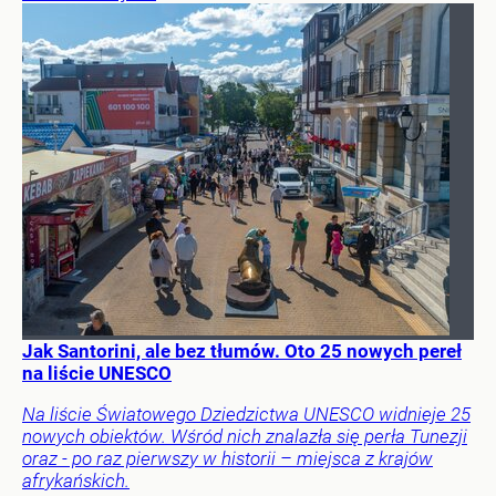
Jak Santorini, ale bez tłumów. Oto 25 nowych pereł
na liście UNESCO
Na liście Światowego Dziedzictwa UNESCO widnieje 25
nowych obiektów. Wśród nich znalazła się perła Tunezji
oraz - po raz pierwszy w historii – miejsca z krajów
afrykańskich.