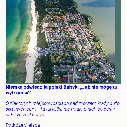
Niemka odwiedziła polski Bałtyk. „Już nie mogę tu
wytrzymać”
O niektórych miejscowościach nad morzem krąży dużo
skrajnych opinii. Ta turystka nie miała o nich pojęcia i
dała się zaskoczyć.
Podróże
Miejsca