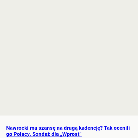
Nawrocki ma szansę na drugą kadencję? Tak ocenili
go Polacy. Sondaż dla „Wprost”