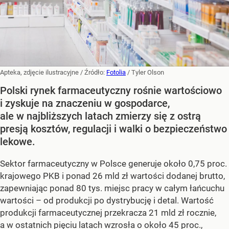
Apteka, zdjęcie ilustracyjne
/ Źródło:
Fotolia
/
Tyler Olson
Polski rynek farmaceutyczny rośnie wartościowo
i zyskuje na znaczeniu w gospodarce,
ale w najbliższych latach zmierzy się z ostrą
presją kosztów, regulacji i walki o bezpieczeństwo
lekowe.
Sektor farmaceutyczny w Polsce generuje około 0,75 proc.
krajowego PKB i ponad 26 mld zł wartości dodanej brutto,
zapewniając ponad 80 tys. miejsc pracy w całym łańcuchu
wartości – od produkcji po dystrybucję i detal. Wartość
produkcji farmaceutycznej przekracza 21 mld zł rocznie,
a w ostatnich pięciu latach wzrosła o około 45 proc.,