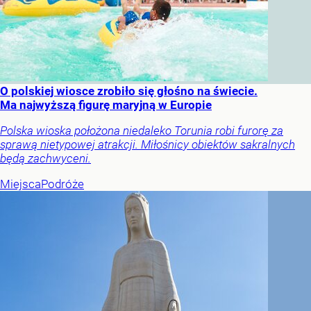
O polskiej wiosce zrobiło się głośno na świecie.
Ma najwyższą figurę maryjną w Europie
Polska wioska położona niedaleko Torunia robi furorę za
sprawą nietypowej atrakcji. Miłośnicy obiektów sakralnych
będą zachwyceni.
Miejsca
Podróże