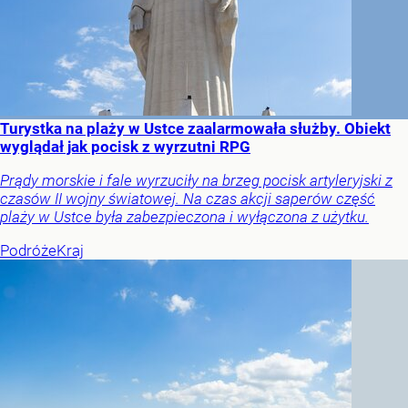
Turystka na plaży w Ustce zaalarmowała służby. Obiekt
wyglądał jak pocisk z wyrzutni RPG
Prądy morskie i fale wyrzuciły na brzeg pocisk artyleryjski z
czasów II wojny światowej. Na czas akcji saperów część
plaży w Ustce była zabezpieczona i wyłączona z użytku.
Podróże
Kraj