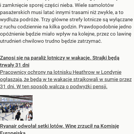
i zamknięcie sporej części nieba. Wiele samolotów
pasażerskich musi latać innymi trasami niż zwykle, a to
wydłuża podróże. Trzy główne strefy lotnicze są wyłączane
z ruchu codziennie na kilka godzin. Prawdopodobnie jedno
opóźnienie będzie miało wpływ na kolejne, przez co lawinę
utrudnień chwilowo trudno będzie zatrzymać.
Zanosi się na paraliż lotniczy w wakacje. Strajki będą
trwały 31 dni
Pracownicy ochrony na lotnisku Heathrow w Londynie
ogłaszają, że będą w te wakacje strajkowali w sumie przez
31 dni. W ten sposób walczą o podwyżki pensji.
Ryanair odwołał setki lotów. Winę zrzucił na Komisję
Europejską