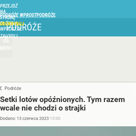
PRZEJDŹ
NA
PODRÓŻE WPROST
STRONĘ
GŁÓWNĄ
UBSKRYBUJ
PODRÓŻE
WPROST.PL
ZALOGUJ
MENU
Podróże
Setki lotów opóźnionych. Tym razem
wcale nie chodzi o strajki
Dodano:
13
czerwca
2023
15:00