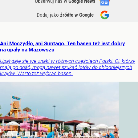
Obserwuj nas
w
Google News
Dodaj jako
źródło w Google
Ani Moczydło, ani Suntago. Ten basen też jest dobry
na upały na Mazowszu
Upał daje się we znaki w różnych częściach Polski. Ci, którzy
mają go dość, mogą nawet szukać lotów do chłodniejszych
krajów. Warto też wybrać basen.