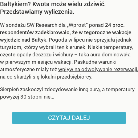
Bałtykiem? Kwota może wielu zdziwić.
Przedstawiamy wyliczenia.
W sondażu SW Research dla „Wprost” ponad
24 proc.
respondentów zadeklarowało, że w tegoroczne wakacje
wyjedzie nad Bałtyk
. Pogoda w lipcu nie sprzyjała jednak
turystom, którzy wybrali ten kierunek. Niskie temperatury,
częste opady deszczu i wichury – taka aura dominowała
w pierwszym miesiącu wakacji. Paskudne warunki
atmosferyczne miały też
wpływ na odwoływanie rezerwacji,
na co skarżyli się lokalni przedsiębiorcy
.
Sierpień zaskoczył zdecydowanie inną aurą, a temperatury
powyżej 30 stopni nie...
CZYTAJ DALEJ