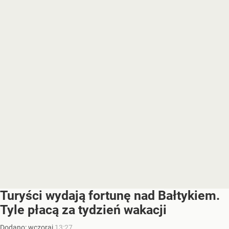
Turyści wydają fortunę nad Bałtykiem.
Tyle płacą za tydzień wakacji
Dodano:
wczoraj
13:27