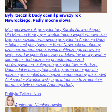
Były rzecznik Dudy ocenił pierwszy rok
Nawrockiego. Padły mocne słowa
Mija pierwszy rok prezydentury Karola Nawrockiego.
Dla Marcina Kędryny – wieloletniego współpracownika i
byłego rzecznika prasowego prezydenta Andrzeja Dudy
– bilans jest pozytywny: – Karol Nawrocki na obecny
czas permanentnego kryzysu politycznego sprawuje
swój urząd w sposób dojrzały i adekwatny do wyzwań –
akcentuje. Jednocześnie przestrzega przed
porównywaniem kolejnych prezydentów. – Andrzej
Duda zdał w paru sytuacjach egzamin celująco, ale
jeszcze przez jakiś czas będzie niedoceniony, jak kiedyś
Aleksander Kwaśniewski, a po latach się to zmieniło –
tłumaczy były rzecznik Andrzeja Dudy.
Polityka
Tylko u Nas
Agnieszka
Niesłuchowska