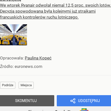
We wtorek Ryanair odwołał niemal 12,5 proc. swoich lotów.
Decyzja spowodowana była kolejnymi już strajkami
francuskich kontrolerów ruchu lotniczego.
Opracowała:
Paulina Kopeć
Źródło:
euronews.com
Podróże
Miejsca
SKOMENTUJ
UDOSTĘPNIJ