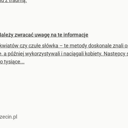
u z traumą.
Należy zwracać uwagę na te informacje
 kwiatów czy czułe słówka – te metody doskonale znali os
e, a później wykorzystywali i naciągali kobiety. Następc
ko tysiące...
zecin.pl