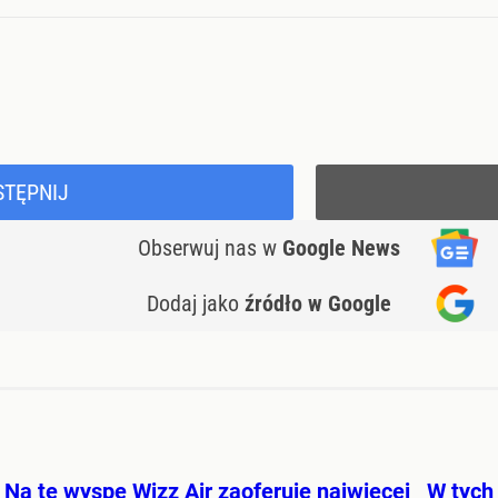
STĘPNIJ
Obserwuj nas
w
Google News
Dodaj jako
źródło w Google
Na tę wyspę Wizz Air zaoferuje najwięcej
W tych 