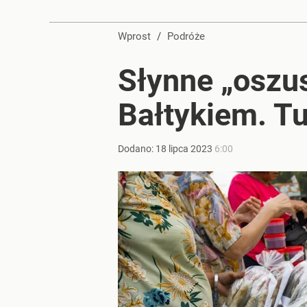
Farmacja: wzrost pod presją. co czeka branżę do 
Wprost
/
Podróże
dodaj
Słynne „oszu
Prawdziwa wartość różnorodności
Bałtykiem. Tu
dodaj
Dodano:
18
lipca
2023
6:00
Nawrocki ma szansę na drugą kadencję? Tak ocenil
1