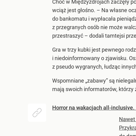
Choć w Międzyzdrojach zaczęły po
wciąż jest głośno. – Na własne oc
do bankomatu i wypłacała pieniąd
z przegranych osób nie może walczy
przestraszyć – dodali tamtejsi prz
Gra w trzy kubki jest pewnego rodz
i niedoinformowany o zjawisku. Osz
z pseudo wygranych, łudząc innych
Wspomniane „zabawy” są nielegalne,
mają swoich informatorów, którzy 
Horror na wakacjach all-inclusive.
Nawet 
Przykra