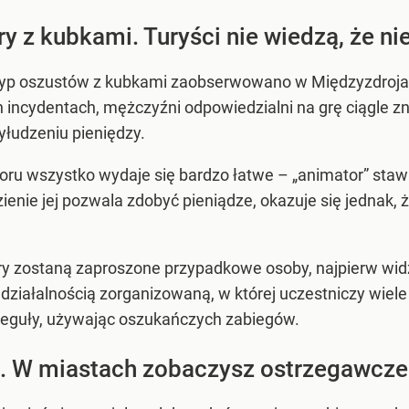
y z kubkami. Turyści nie wiedzą, że ni
yp oszustów z kubkami zaobserwowano w Międzyzdrojach.
incydentach, mężczyźni odpowiedzialni na grę ciągle zn
yłudzeniu pieniędzy.
ru wszystko wydaje się bardzo łatwe – „animator” stawia
zienie jej pozwala zdobyć pieniądze, okazuje się jednak, 
ry zostaną zaproszone przypadkowe osoby, najpierw widz
 działalnością zorganizowaną, w której uczestniczy wiele
 reguły, używając oszukańczych zabiegów.
e. W miastach zobaczysz ostrzegawcze