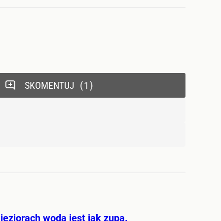
SKOMENTUJ
1
jeziorach woda jest jak zupa.