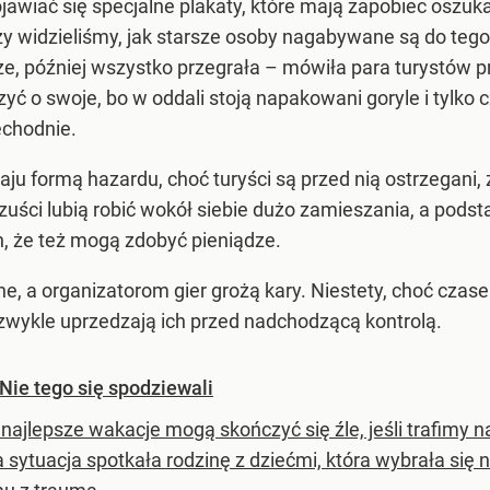
jawiać się specjalne plakaty, które mają zapobiec oszu
zy widzieliśmy, jak starsze osoby nagabywane są do tego,
ze, później wszystko przegrała – mówiła para turystów
ć o swoje, bo w oddali stoją napakowani goryle i tylko c
echodnie.
aju formą hazardu, choć turyści są przed nią ostrzegani,
uści lubią robić wokół siebie dużo zamieszania, a podst
, że też mogą zdobyć pieniądze.
 a organizatorom gier grożą kary. Niestety, choć czasem
zwykle uprzedzają ich przed nadchodzącą kontrolą.
 Nie tego się spodziewali
najlepsze wakacje mogą skończyć się źle, jeśli trafimy n
 sytuacja spotkała rodzinę z dziećmi, która wybrała się n