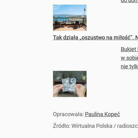
do dom
Tak działa „oszustwo na miłość”. 
Bukiet
w sobi
nie tyl
Opracowała:
Paulina Kopeć
Źródło:
Wirtualna Polska
/
radioszc