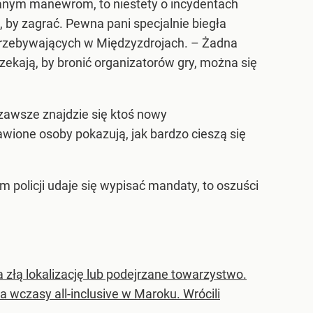
kanym manewrom, to niestety o incydentach
 by zagrać. Pewna pani specjalnie biegła
 przebywających w Międzyzdrojach. – Żadna
zekają, by bronić organizatorów gry, można się
 zawsze znajdzie się ktoś nowy
awione osoby pokazują, jak bardzo cieszą się
 policji udaje się wypisać mandaty, to oszuści
a złą lokalizację lub podejrzane towarzystwo.
a wczasy all-inclusive w Maroku. Wrócili