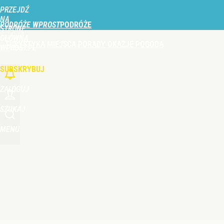
PRZEJDŹ
Udostępnij
1
Skomentuj
NA
PODRÓŻE WPROST
STRONĘ
GŁÓWNĄ
TURYSTYKA
MIEJSCA
PORADY
OKAZJE
POGODA
Vistula x LOT: Elegancja w podróży. Premiera wspó
WPROST.PL
SUBSKRYBUJ
dodaj
ZALOGUJ
Tego nie chciałby przeżyć nikt. Po pomyłce hotelu
SZUKAJ
MENU
dodaj
Na tę wyspę Wizz Air zaoferuje najwięcej lotów z Po
dodaj