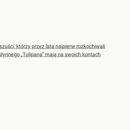
zuści, którzy przez lata najpierw rozkochiwali
y słynnego „Tulipana” mają na swoich kontach