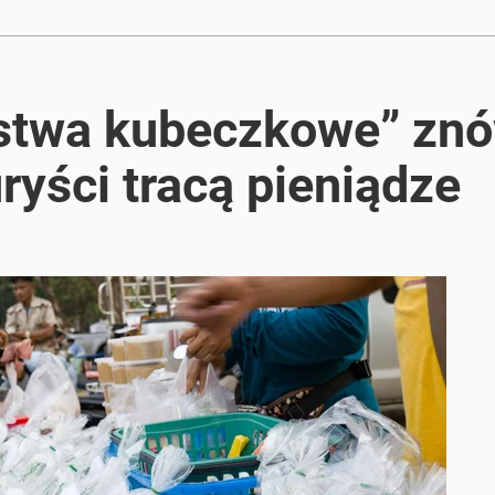
2030 roku?
stwa kubeczkowe” zn
ryści tracą pieniądze
i go Polacy. Sondaż dla „Wprost”