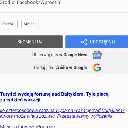
Źródło:
Facebook/Wprost.pl
Podróże
Miejsca
SKOMENTUJ
UDOSTĘPNIJ
Obserwuj nas
w
Google News
Dodaj jako
źródło w Google
Turyści wydają fortunę nad Bałtykiem. Tyle płacą
za tydzień wakacji
Ile czteroosobowa rodzina wyda na wakacje nad Bałtykiem?
Kwota może wielu zdziwić. Przedstawiamy wyliczenia.
Miejsca
Turystyka
Podróże