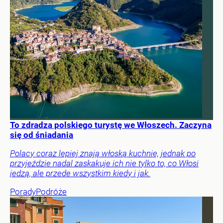
To zdradza polskiego turystę we Włoszech. Zaczyna
się od śniadania
Polacy coraz lepiej znają włoską kuchnię, jednak po
przyjeździe nadal zaskakuje ich nie tylko to, co Włosi
jedzą, ale przede wszystkim kiedy i jak.
Porady
Podróże