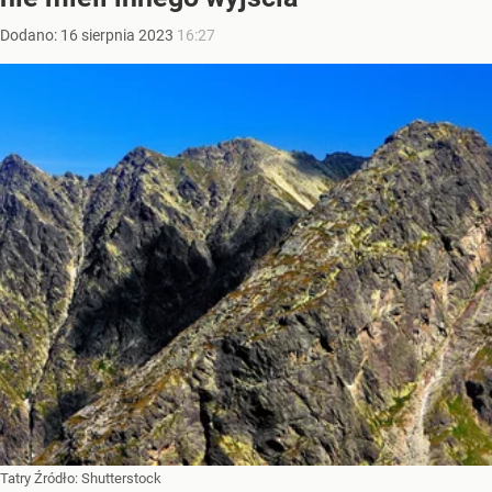
Dodano:
16
sierpnia
2023
16:27
Tatry
Źródło:
Shutterstock