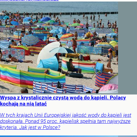
Wyspa z krystalicznie czystą wodą do kąpieli. Polacy
kochają na nią latać
W tych krajach Unii Europejskiej jakość wody do kąpieli jest
doskonała. Ponad 95 proc. kąpielisk spełnia tam najwyższe
kryteria. Jak jest w Polsce?