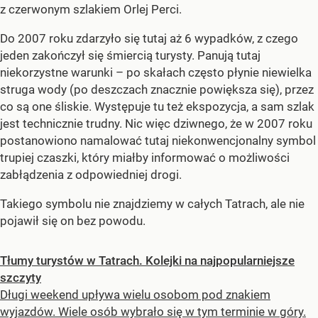
z czerwonym szlakiem Orlej Perci.
Do 2007 roku zdarzyło się tutaj aż 6 wypadków, z czego
jeden zakończył się śmiercią turysty. Panują tutaj
niekorzystne warunki – po skałach często płynie niewielka
struga wody (po deszczach znacznie powiększa się), przez
co są one śliskie. Występuje tu też ekspozycja, a sam szlak
jest technicznie trudny. Nic więc dziwnego, że w 2007 roku
postanowiono namalować tutaj niekonwencjonalny symbol
trupiej czaszki, który miałby informować o możliwości
zabłądzenia z odpowiedniej drogi.
Takiego symbolu nie znajdziemy w całych Tatrach, ale nie
pojawił się on bez powodu.
Tłumy turystów w Tatrach. Kolejki na najpopularniejsze
szczyty
Długi weekend upływa wielu osobom pod znakiem
wyjazdów. Wiele osób wybrało się w tym terminie w góry.