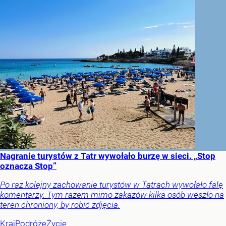
Nagranie turystów z Tatr wywołało burzę w sieci. „Stop
oznacza Stop”
Po raz kolejny zachowanie turystów w Tatrach wywołało falę
komentarzy. Tym razem mimo zakazów kilka osób weszło na
teren chroniony, by robić zdjęcia.
Kraj
Podróże
Życie