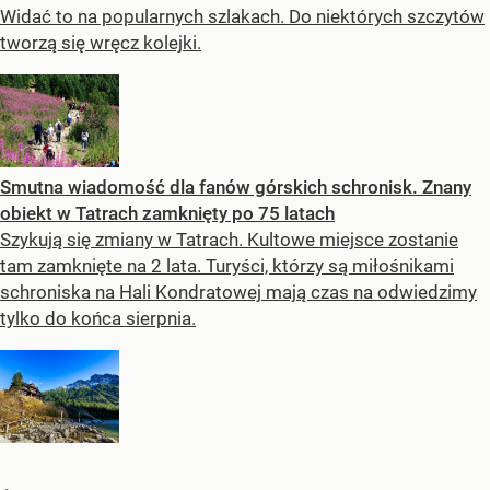
Widać to na popularnych szlakach. Do niektórych szczytów
tworzą się wręcz kolejki.
Smutna wiadomość dla fanów górskich schronisk. Znany
obiekt w Tatrach zamknięty po 75 latach
Szykują się zmiany w Tatrach. Kultowe miejsce zostanie
tam zamknięte na 2 lata. Turyści, którzy są miłośnikami
schroniska na Hali Kondratowej mają czas na odwiedzimy
tylko do końca sierpnia.