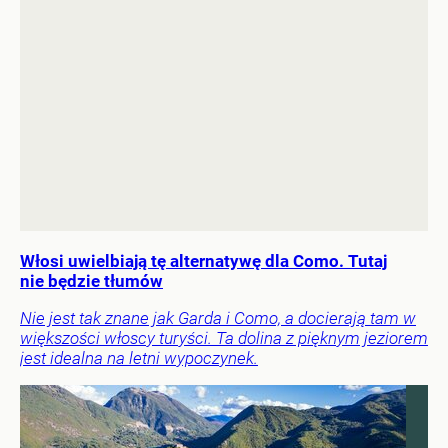
Włosi uwielbiają tę alternatywę dla Como. Tutaj
nie będzie tłumów
Nie jest tak znane jak Garda i Como, a docierają tam w
większości włoscy turyści. Ta dolina z pięknym jeziorem
jest idealna na letni wypoczynek.