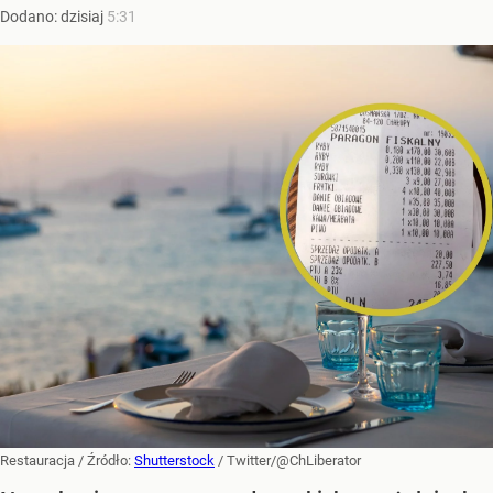
Dodano:
dzisiaj
5:31
Restauracja
/ Źródło:
Shutterstock
/
Twitter/@ChLiberator