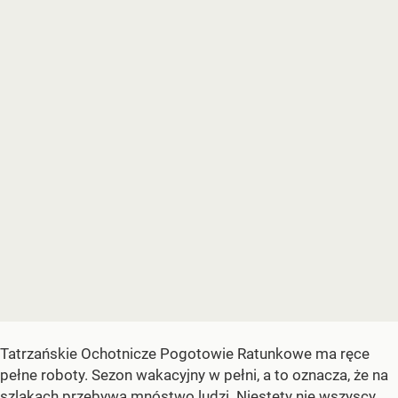
Tatrzańskie Ochotnicze Pogotowie Ratunkowe ma ręce
pełne roboty. Sezon wakacyjny w pełni, a to oznacza, że na
szlakach przebywa mnóstwo ludzi. Niestety nie wszyscy,