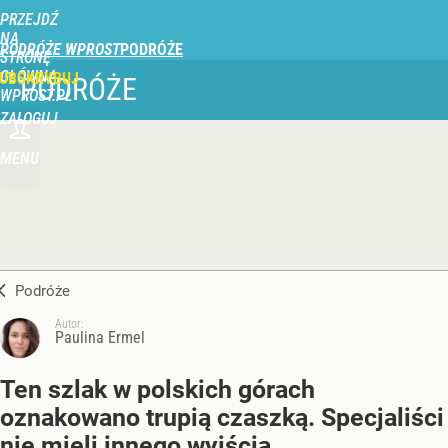
PRZEJDŹ
NA
PODRÓŻE WPROST
STRONĘ
GŁÓWNĄ
UBSKRYBUJ
PODRÓŻE
WPROST.PL
ZALOGUJ
MENU
Podróże
Autor:
Paulina Ermel
Ten szlak w polskich górach
oznakowano trupią czaszką. Specjaliści
nie mieli innego wyjścia