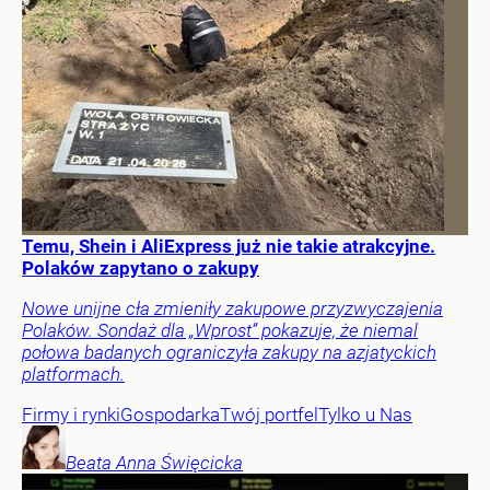
Temu, Shein i AliExpress już nie takie atrakcyjne.
Polaków zapytano o zakupy
Nowe unijne cła zmieniły zakupowe przyzwyczajenia
Polaków. Sondaż dla „Wprost” pokazuje, że niemal
połowa badanych ograniczyła zakupy na azjatyckich
platformach.
Firmy i rynki
Gospodarka
Twój portfel
Tylko u Nas
Beata Anna
Święcicka