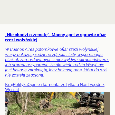
„Nie chodzi o zemstę”. Mocny apel w sprawie ofiar
rzezi wołyńskiej
W Buenos Aires potomkowie ofiar rzezi wołyńskiej
wciąż pokazują rodzinne zdjęcia i listy, wspominając
bliskich zamordowanych z niezwykłym okrucieństwem.
Ich dramat przypomina, że dla wielu rodzin Wołyń nie
jest historią zamkniętą, lecz bolesną raną, która do dziś
nie została zagojona.
Kraj
Polityka
Opinie i komentarze
Tylko u Nas
Tygodnik
Wprost