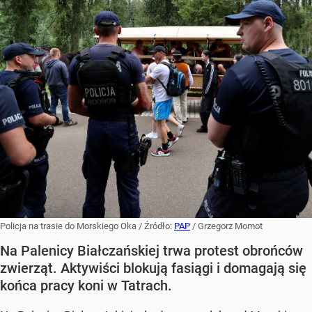
Policja na trasie do Morskiego Oka
/ Źródło:
PAP
/
Grzegorz Momot
Na Palenicy Białczańskiej trwa protest obrońców
zwierząt. Aktywiści blokują fasiągi i domagają się
końca pracy koni w Tatrach.