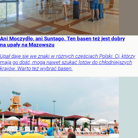
Ani Moczydło, ani Suntago. Ten basen też jest dobry
na upały na Mazowszu
Upał daje się we znaki w różnych częściach Polski. Ci, którzy
mają go dość, mogą nawet szukać lotów do chłodniejszych
krajów. Warto też wybrać basen.