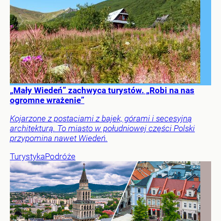
„Mały Wiedeń” zachwyca turystów. „Robi na nas
ogromne wrażenie”
Kojarzone z postaciami z bajek, górami i secesyjną
architekturą. To miasto w południowej części Polski
przypomina nawet Wiedeń.
Turystyka
Podróże