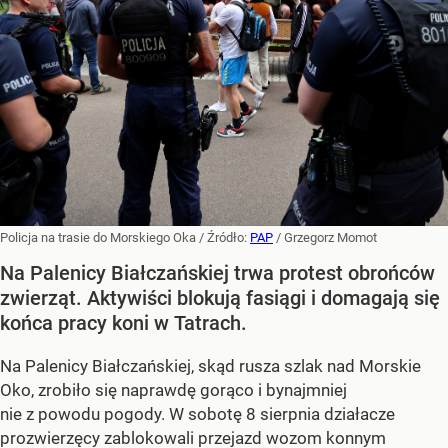
Policja na trasie do Morskiego Oka
/ Źródło:
PAP
/
Grzegorz Momot
Na Palenicy Białczańskiej trwa protest obrońców
zwierząt. Aktywiści blokują fasiągi i domagają się
końca pracy koni w Tatrach.
Na Palenicy Białczańskiej, skąd rusza szlak nad Morskie
Oko, zrobiło się naprawdę gorąco i bynajmniej
nie z powodu pogody. W sobotę 8 sierpnia działacze
prozwierzęcy zablokowali przejazd wozom konnym