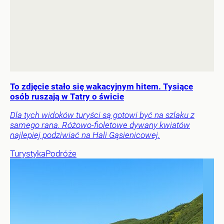
To zdjęcie stało się wakacyjnym hitem. Tysiące
osób ruszają w Tatry o świcie
Dla tych widoków turyści są gotowi być na szlaku z
samego rana. Różowo-fioletowe dywany kwiatów
najlepiej podziwiać na Hali Gąsienicowej.
Turystyka
Podróże