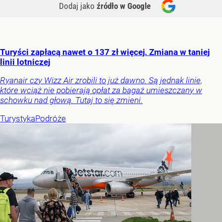
Dodaj jako
źródło w Google
Turyści zapłacą nawet o 137 zł więcej. Zmiana w taniej
linii lotniczej
Ryanair czy Wizz Air zrobili to już dawno. Są jednak linie,
które wciąż nie pobierają opłat za bagaż umieszczany w
schowku nad głową. Tutaj to się zmieni.
Turystyka
Podróże