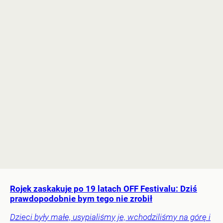
Rojek zaskakuje po 19 latach OFF Festivalu: Dziś
prawdopodobnie bym tego nie zrobił
Dzieci były małe, usypialiśmy je, wchodziliśmy na górę i