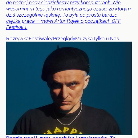
do późnej nocy siedzieliśmy przy komputerach. Nie
wspominam tego jako romantycznego czasu, za którym
dziś szczególnie tęsknię. To była po prostu bardzo
ciężka praca – mówi Artur Rojek o początkach OFF
Festivalu.
Rozrywka
Festiwale/Przeglądy
Muzyka
Tylko u Nas