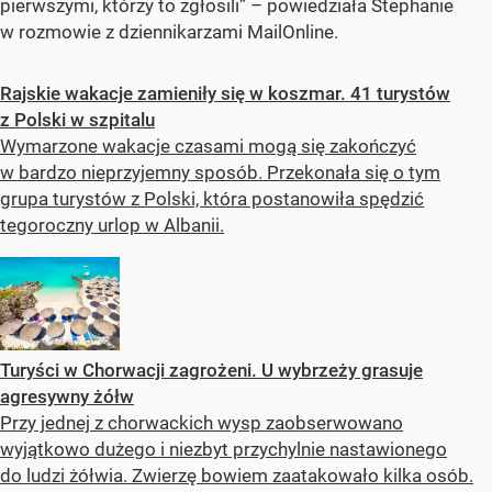
pierwszymi, którzy to zgłosili” – powiedziała Stephanie
w rozmowie z dziennikarzami MailOnline.
Rajskie wakacje zamieniły się w koszmar. 41 turystów
z Polski w szpitalu
Wymarzone wakacje czasami mogą się zakończyć
w bardzo nieprzyjemny sposób. Przekonała się o tym
grupa turystów z Polski, która postanowiła spędzić
tegoroczny urlop w Albanii.
Turyści w Chorwacji zagrożeni. U wybrzeży grasuje
agresywny żółw
Przy jednej z chorwackich wysp zaobserwowano
wyjątkowo dużego i niezbyt przychylnie nastawionego
do ludzi żółwia. Zwierzę bowiem zaatakowało kilka osób.