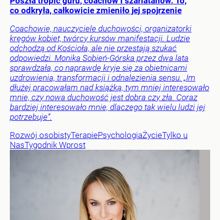
Poszła tropić guru, coachów i szarlatanów. To,
co odkryła, całkowicie zmieniło jej spojrzenie
Coachowie, nauczyciele duchowości, organizatorki
kręgów kobiet, twórcy kursów manifestacji. Ludzie
odchodzą od Kościoła, ale nie przestają szukać
odpowiedzi. Monika Sobień-Górska przez dwa lata
sprawdzała, co naprawdę kryje się za obietnicami
uzdrowienia, transformacji i odnalezienia sensu. „Im
dłużej pracowałam nad książką, tym mniej interesowało
mnie, czy nowa duchowość jest dobra czy zła. Coraz
bardziej interesowało mnie, dlaczego tak wielu ludzi jej
potrzebuje”.
Rozwój osobisty
Terapie
Psychologia
Życie
Tylko u
Nas
Tygodnik Wprost