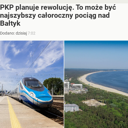
PKP planuje rewolucję. To może być
najszybszy całoroczny pociąg nad
Bałtyk
Dodano:
dzisiaj
7:02