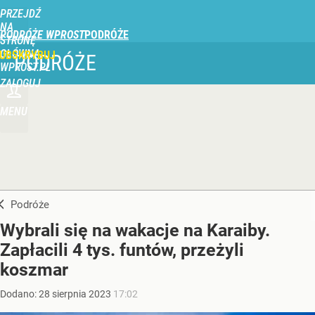
PRZEJDŹ
NA
PODRÓŻE WPROST
STRONĘ
GŁÓWNĄ
UBSKRYBUJ
PODRÓŻE
WPROST.PL
ZALOGUJ
MENU
Podróże
Wybrali się na wakacje na Karaiby.
Zapłacili 4 tys. funtów, przeżyli
koszmar
Dodano:
28
sierpnia
2023
17:02