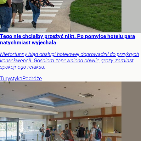
Tego nie chciałby przeżyć nikt. Po pomyłce hotelu para
natychmiast wyjechała
Niefortunny błąd obsługi hotelowej doprowadził do przykrych
konsekwencji. Gościom zapewniono chwilę grozy, zamiast
spokojnego relaksu.
Turystyka
Podróże