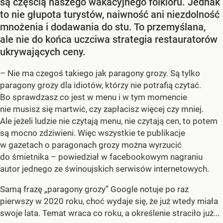
są częścią naszego wakacyjnego folkloru. Jednak
to nie głupota turystów, naiwność ani niezdolność
mnożenia i dodawania do stu. To przemyślana,
ale nie do końca uczciwa strategia restauratorów
ukrywających ceny.
– Nie ma czegoś takiego jak paragony grozy. Są tylko
paragony grozy dla idiotów, którzy nie potrafią czytać.
Bo sprawdzasz co jest w menu i w tym momencie
nie musisz się martwić, czy zapłacisz więcej czy mniej.
Ale jeżeli ludzie nie czytają menu, nie czytają cen, to potem
są mocno zdziwieni. Więc wszystkie te publikacje
w gazetach o paragonach grozy można wyrzucić
do śmietnika – powiedział w facebookowym nagraniu
autor jednego ze świnoujskich serwisów internetowych.
Samą frazę „paragony grozy” Google notuje po raz
pierwszy w 2020 roku, choć wydaje się, że już wtedy miała
swoje lata. Temat wraca co roku, a określenie straciło już...