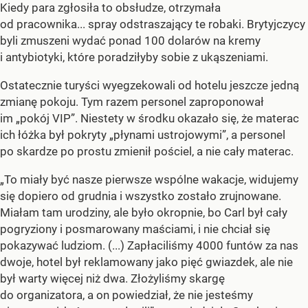
Kiedy para zgłosiła to obsłudze, otrzymała
od pracownika... spray odstraszający te robaki. Brytyjczycy
byli zmuszeni wydać ponad 100 dolarów na kremy
i antybiotyki, które poradziłyby sobie z ukąszeniami.
Ostatecznie turyści wyegzekowali od hotelu jeszcze jedną
zmianę pokoju. Tym razem personel zaproponował
im „pokój VIP”. Niestety w środku okazało się, że materac
ich łóżka był pokryty „płynami ustrojowymi”, a personel
po skardze po prostu zmienił pościel, a nie cały materac.
„To miały być nasze pierwsze wspólne wakacje, widujemy
się dopiero od grudnia i wszystko zostało zrujnowane.
Miałam tam urodziny, ale było okropnie, bo Carl był cały
pogryziony i posmarowany maściami, i nie chciał się
pokazywać ludziom. (...) Zapłaciliśmy 4000 funtów za nas
dwoje, hotel był reklamowany jako pięć gwiazdek, ale nie
był warty więcej niż dwa. Złożyliśmy skargę
do organizatora, a on powiedział, że nie jesteśmy