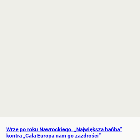
Wrze po roku Nawrockiego. „Największa hańba”
kontra „Cała Europa nam go zazdrości”