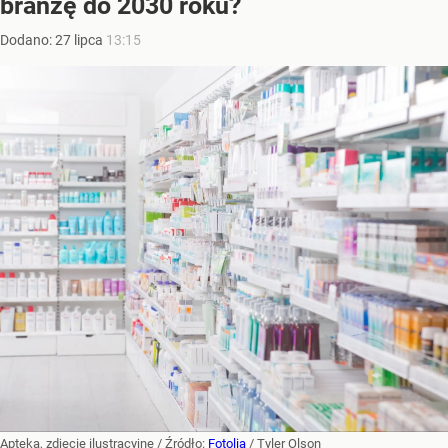
branżę do 2030 roku?
Dodano:
27
lipca
13:15
Apteka, zdjęcie ilustracyjne
/ Źródło:
Fotolia
/
Tyler Olson