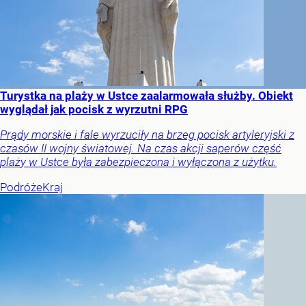
Turystka na plaży w Ustce zaalarmowała służby. Obiekt
wyglądał jak pocisk z wyrzutni RPG
Prądy morskie i fale wyrzuciły na brzeg pocisk artyleryjski z
czasów II wojny światowej. Na czas akcji saperów część
plaży w Ustce była zabezpieczona i wyłączona z użytku.
Podróże
Kraj