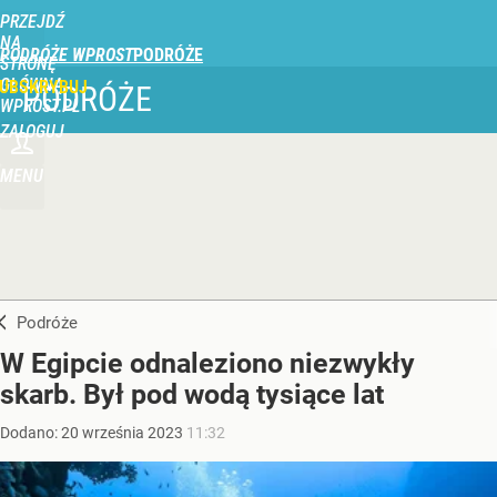
PRZEJDŹ
NA
PODRÓŻE WPROST
STRONĘ
GŁÓWNĄ
UBSKRYBUJ
PODRÓŻE
WPROST.PL
ZALOGUJ
MENU
Podróże
W Egipcie odnaleziono niezwykły
skarb. Był pod wodą tysiące lat
Dodano:
20
września
2023
11:32