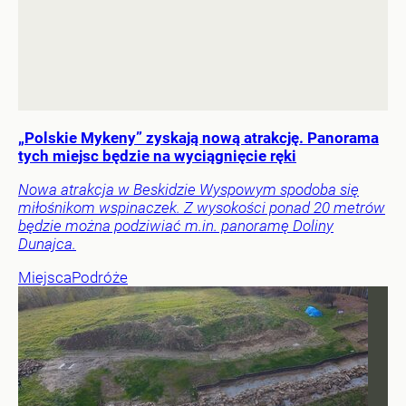
„Polskie Mykeny” zyskają nową atrakcję. Panorama
tych miejsc będzie na wyciągnięcie ręki
Nowa atrakcja w Beskidzie Wyspowym spodoba się
miłośnikom wspinaczek. Z wysokości ponad 20 metrów
będzie można podziwiać m.in. panoramę Doliny
Dunajca.
Miejsca
Podróże