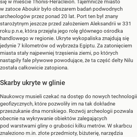
się w mieście Thonis-Heracleion. Tajemnicze miasto
w zatoce Aboukir było obszarem badań podwodnych
archeologów przez ponad 20 lat. Port ten był znany
starożytnym jeszcze przed założeniem Aleksandrii w 331
roku p.n.e, która przejęła jego rolę głównego ośrodka
handlowego w regionie. Ukryte wykopaliska znajdują się
jedynie 7 kilometrów od wybrzeża Egiptu. Za zatonięciem
miasta stały najpewniej trzęsienia ziemi, po których
nastąpiły fale pływowe powodujące, że ta część delty Nilu
została całkowicie zatopiona.
Skarby ukryte w glinie
Naukowcy musieli czekać na dostęp do nowych technologii
geofizycznych, które pozwoliły im na tak dokładne
przeszukanie dna morskiego. Rozwój archeologii pozwala
obecnie na wykrywanie obiektów zalegających
pod warstwami gliny o grubości kilku metrów. W skarbcu
znaleziono m.in. złote przedmioty, biżuterię, narzędzia