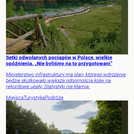
Setki odwołanych pociągów w Polsce, wielkie
opóźnienia. „Nie byliśmy na to przygotowani”
Ministerstwo infrastruktury ma plan, którego wdrożenie
będzie skutkowało większą odpornością kolei na
rekordowe upały. Statystyki nie kłamią.
Miejsca
Turystyka
Podróże