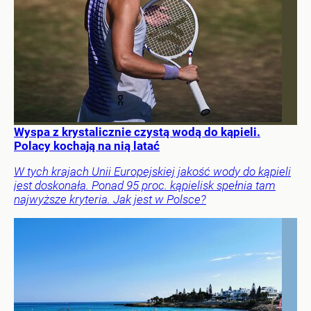
Wyspa z krystalicznie czystą wodą do kąpieli.
Polacy kochają na nią latać
W tych krajach Unii Europejskiej jakość wody do kąpieli
jest doskonała. Ponad 95 proc. kąpielisk spełnia tam
najwyższe kryteria. Jak jest w Polsce?