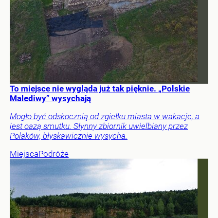
To miejsce nie wygląda już tak pięknie. „Polskie
Malediwy” wysychają
Mogło być odskocznią od zgiełku miasta w wakacje, a
jest oazą smutku. Słynny zbiornik uwielbiany przez
Polaków, błyskawicznie wysycha.
Miejsca
Podróże