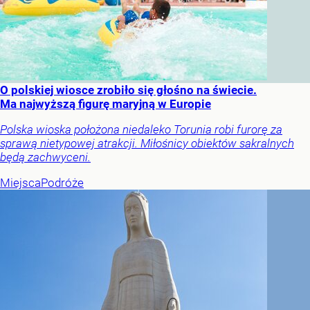
O polskiej wiosce zrobiło się głośno na świecie.
Ma najwyższą figurę maryjną w Europie
Polska wioska położona niedaleko Torunia robi furorę za
sprawą nietypowej atrakcji. Miłośnicy obiektów sakralnych
będą zachwyceni.
Miejsca
Podróże