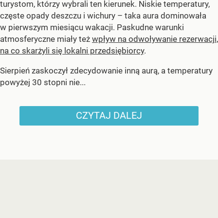
turystom, którzy wybrali ten kierunek. Niskie temperatury,
częste opady deszczu i wichury – taka aura dominowała
w pierwszym miesiącu wakacji. Paskudne warunki
atmosferyczne miały też
wpływ na odwoływanie rezerwacji,
na co skarżyli się lokalni przedsiębiorcy
.
Sierpień zaskoczył zdecydowanie inną aurą, a temperatury
powyżej 30 stopni nie...
CZYTAJ DALEJ