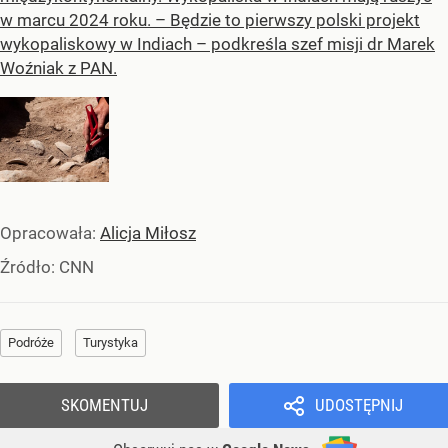
w marcu 2024 roku. – Będzie to pierwszy polski projekt
wykopaliskowy w Indiach – podkreśla szef misji dr Marek
Woźniak z PAN.
Opracowała:
Alicja Miłosz
Źródło:
CNN
Podróże
Turystyka
SKOMENTUJ
UDOSTĘPNIJ