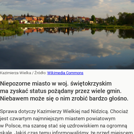
Kazimierza Wielka
/ Źródło:
Wikimedia Commons
Niepozorne miasto w woj. świętokrzyskim
ma zyskać status pożądany przez wiele gmin.
Niebawem może się o nim zrobić bardzo głośno.
Sprawa dotyczy Kazimierzy Wielkiej nad Nidzicą. Chociaż
jest czwartym najmniejszym miastem powiatowym
w Polsce, ma szansę stać się uzdrowiskiem na ogromną
skalę. Jakiś czas temu
informowaliśmy, że przed miejscem