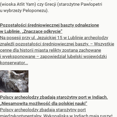
(wioska Atlit Yam) czy Grecji (starożytne Pawlopetri
u wybrzeży Peloponezu).
Pozostałości średniowiecznej baszty odnalezione
w Lublinie. „Znaczące odkrycie”
Na posesji przy ul. Jezuickiej 15 w Lublinie archeolodzy
znaleźli pozostałości średniowiecznej baszty. – Wszystkie
cenne dla historii miasta relikty zostaną zachowane
i wyeksponowane – zapowiedział lubelski wojewódzki
konserwator...
Polscy archeolodzy zbadają starożytny port w Indiach.
„Niesamowita możliwość dla polskiej nauki”
Polscy archeolodzy zbadają starożytny port
międzykontynentalny. Wykopaliska w Indiach mają ruszyć