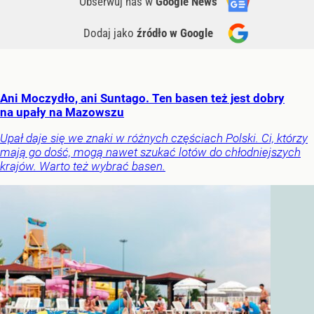
Obserwuj nas
w
Google News
Dodaj jako
źródło w Google
Ani Moczydło, ani Suntago. Ten basen też jest dobry
na upały na Mazowszu
Upał daje się we znaki w różnych częściach Polski. Ci, którzy
mają go dość, mogą nawet szukać lotów do chłodniejszych
krajów. Warto też wybrać basen.