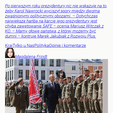
Po pierwszym roku prezydentury nic nie wskazuje na to,
żeby Karol Nawrocki wyciszył spory między dwoma
zwaśnionymi politycznymi obozami. – Dotychczas
największą hańbą na karcie jego prezydentury jest
chyba zawetowanie SAFE – ocenia Mariusz Witczak z
KO. – Mamy głowę państwa, z której możemy być
dumni – kontruje Marek Jakubiak z Rozwoju Plus.
Kraj
Tylko u Nas
Polityka
Opinie i komentarze
Magdalena
Frindt