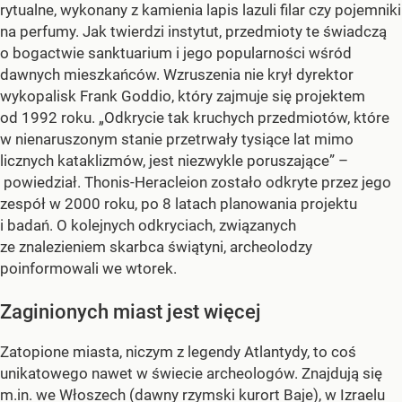
rytualne, wykonany z kamienia lapis lazuli filar czy pojemniki
na perfumy. Jak twierdzi instytut, przedmioty te świadczą
o bogactwie sanktuarium i jego popularności wśród
dawnych mieszkańców. Wzruszenia nie krył dyrektor
wykopalisk Frank Goddio, który zajmuje się projektem
od 1992 roku. „Odkrycie tak kruchych przedmiotów, które
w nienaruszonym stanie przetrwały tysiące lat mimo
licznych kataklizmów, jest niezwykle poruszające” –
powiedział. Thonis-Heracleion zostało odkryte przez jego
zespół w 2000 roku, po 8 latach planowania projektu
i badań. O kolejnych odkryciach, związanych
ze znalezieniem skarbca świątyni, archeolodzy
poinformowali we wtorek.
Zaginionych miast jest więcej
Zatopione miasta, niczym z legendy Atlantydy, to coś
unikatowego nawet w świecie archeologów. Znajdują się
m.in. we Włoszech (dawny rzymski kurort Baje), w Izraelu