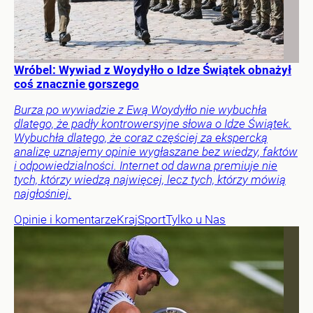
Wróbel: Wywiad z Woydyłło o Idze Świątek obnażył
coś znacznie gorszego
Burza po wywiadzie z Ewą Woydyłło nie wybuchła
dlatego, że padły kontrowersyjne słowa o Idze Świątek.
Wybuchła dlatego, że coraz częściej za ekspercką
analizę uznajemy opinie wygłaszane bez wiedzy, faktów
i odpowiedzialności. Internet od dawna premiuje nie
tych, którzy wiedzą najwięcej, lecz tych, którzy mówią
najgłośniej.
Opinie i komentarze
Kraj
Sport
Tylko u Nas