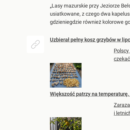
„Lasy mazurskie przy Jeziorze Beł
usiatkowane, z czego dwa kapelus
gdzieniegdzie również kolorowe go
Uzbierał pełny kosz grzybów w lip
Polscy 
czekać
Większość patrzy na temperaturę.
Zaraza
i letn