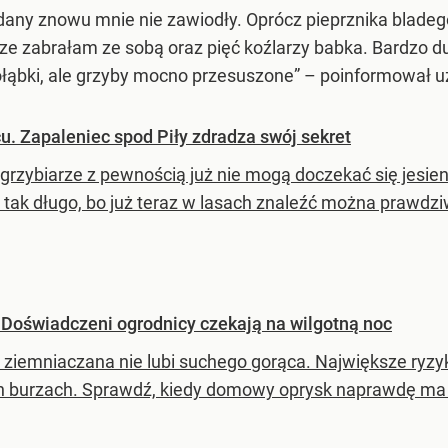
dany znowu mnie nie zawiodły. Oprócz pieprznika bladego
ze zabrałam ze sobą oraz pięć koźlarzy babka. Bardzo 
łąbki, ale grzyby mocno przesuszone”
– poinformował uż
cu. Zapaleniec spod Piły zdradza swój sekret
grzybiarze z pewnością już nie mogą doczekać się jesieni
 tak długo, bo już teraz w lasach znaleźć można prawdzi
 Doświadczeni ogrodnicy czekają na wilgotną noc
 ziemniaczana nie lubi suchego gorąca. Największe ryzyk
ich burzach. Sprawdź, kiedy domowy oprysk naprawdę ma