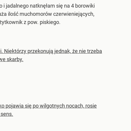
 i jadalnego natknęłam się na 4 borowiki
duża ilość muchomorów czerwieniejących,
ytkownik z pow. piskiego.
. Niektórzy przekonują jednak, że nie trzeba
we skarby.
o pojawia się po wilgotnych nocach, rosie
 sens.