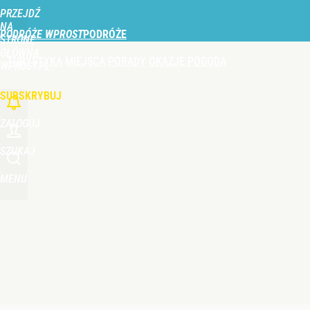
PRZEJDŹ
Udostępnij
0
Skomentuj
NA
PODRÓŻE WPROST
STRONĘ
GŁÓWNĄ
TURYSTYKA
MIEJSCA
PORADY
OKAZJE
POGODA
WPROST.PL
SUBSKRYBUJ
ZALOGUJ
SZUKAJ
MENU