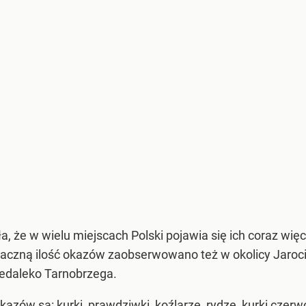
że w wielu miejscach Polski pojawia się ich coraz więce
Znaczną ilość okazów zaobserwowano też w okolicy Jaroci
iedaleko Tarnobrzega.
azów są: kurki, prawdziwki, koźlarze, rydze, kurki czer