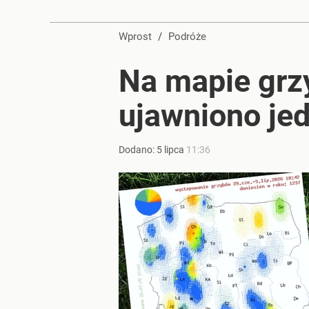
Wprost
/
Podróże
Na mapie grz
ujawniono je
Dodano:
5
lipca
11:36