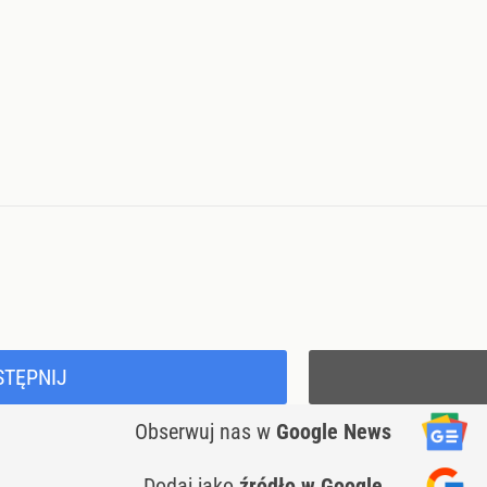
STĘPNIJ
Obserwuj nas
w
Google News
Dodaj jako
źródło w Google