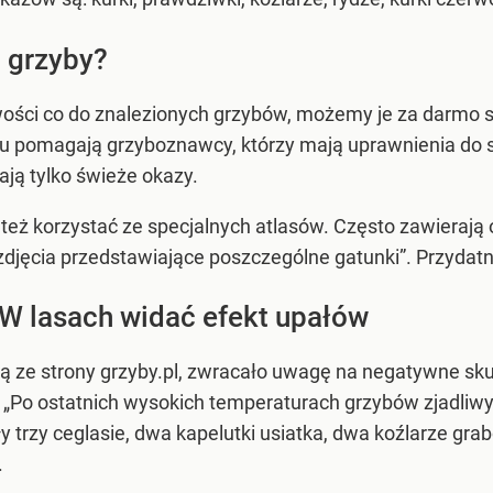
 grzyby?
ości co do znalezionych grzybów, możemy je za darmo sp
u pomagają grzyboznawcy, którzy mają uprawnienia do 
iają tylko świeże okazy.
też korzystać ze specjalnych atlasów. Często zawierają
zdjęcia przedstawiające poszczególne gatunki”
. Przydat
 W lasach widać efekt upałów
ają ze strony grzyby.pl, zwracało uwagę na negatywne sk
.
„Po ostatnich wysokich temperaturach grzybów zjadliwyc
 trzy ceglasie, dwa kapelutki usiatka, dwa koźlarze grab
.