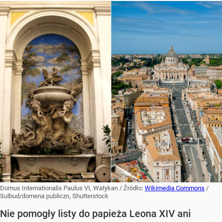
Domus Internationalis Paulus VI, Watykan
/ Źródło:
Wikimedia Commons
/
Sulbud/domena publiczn, Shutterstock
Nie pomogły listy do papieża Leona XIV ani