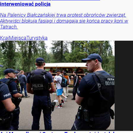
interweniować policja
Na Palenicy Białczańskiej trwa protest obrońców zwierząt.
Aktywiści blokują fasiągi i domagają się końca pracy koni w
Tatrach.
Kraj
Miejsca
Turystyka