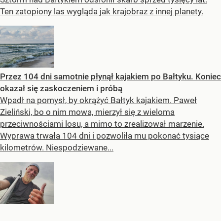
Ten zatopiony las wygląda jak krajobraz z innej planety.
Przez 104 dni samotnie płynął kajakiem po Bałtyku. Koniec
okazał się zaskoczeniem i próbą
Wpadł na pomysł, by okrążyć Bałtyk kajakiem. Paweł
Zieliński, bo o nim mowa, mierzył się z wieloma
przeciwnościami losu, a mimo to zrealizował marzenie.
Wyprawa trwała 104 dni i pozwoliła mu pokonać tysiące
kilometrów. Niespodziewane...