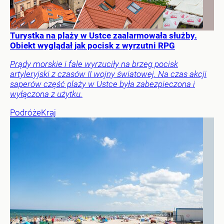
Turystka na plaży w Ustce zaalarmowała służby.
Obiekt wyglądał jak pocisk z wyrzutni RPG
Prądy morskie i fale wyrzuciły na brzeg pocisk
artyleryjski z czasów II wojny światowej. Na czas akcji
saperów część plaży w Ustce była zabezpieczona i
wyłączona z użytku.
Podróże
Kraj