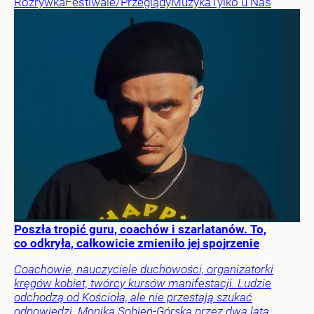
Rozrywka
Festiwale/Przeglądy
Muzyka
Tylko u Nas
Poszła tropić guru, coachów i szarlatanów. To,
co odkryła, całkowicie zmieniło jej spojrzenie
Coachowie, nauczyciele duchowości, organizatorki
kręgów kobiet, twórcy kursów manifestacji. Ludzie
odchodzą od Kościoła, ale nie przestają szukać
odpowiedzi. Monika Sobień-Górska przez dwa lata