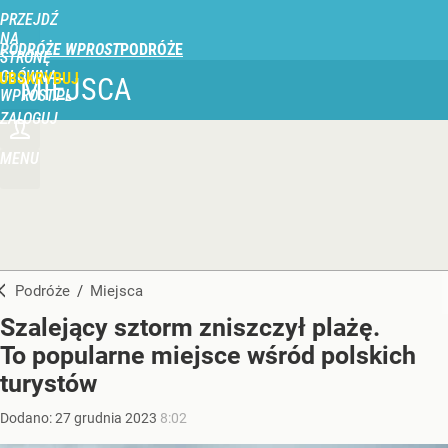
PRZEJDŹ
NA
PODRÓŻE WPROST
STRONĘ
GŁÓWNĄ
UBSKRYBUJ
MIEJSCA
WPROST.PL
ZALOGUJ
MENU
Podróże
/
Miejsca
Szalejący sztorm zniszczył plażę.
To popularne miejsce wśród polskich
turystów
Dodano:
27
grudnia
2023
8:02