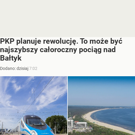
PKP planuje rewolucję. To może być
najszybszy całoroczny pociąg nad
Bałtyk
Dodano:
dzisiaj
7:02