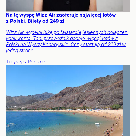
Na tę wyspę Wizz Air zaoferuje najwięcej lotów
z Polski. Bilety od 249 zł
Wizz Air wypełni lukę po falstarcie jesiennych połączeń
konkurenta. Tani przewoźnik dodaje więcej lotów z
Polski na Wyspy Kanaryjskie. Ceny startują od 219 zł w
jedną stronę.
Turystyka
Podróże