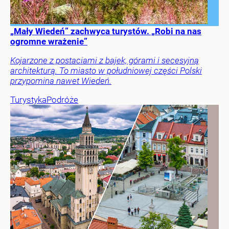
„Mały Wiedeń” zachwyca turystów. „Robi na nas
ogromne wrażenie”
Kojarzone z postaciami z bajek, górami i secesyjną
architekturą. To miasto w południowej części Polski
przypomina nawet Wiedeń.
Turystyka
Podróże