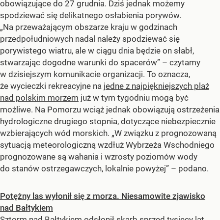
obowiązujące do 27 grudnia. Dziś jednak możemy
spodziewać się delikatnego osłabienia porywów.
„Na przeważającym obszarze kraju w godzinach
przedpołudniowych nadal należy spodziewać się
porywistego wiatru, ale w ciągu dnia będzie on słabł,
stwarzając dogodne warunki do spacerów” – czytamy
w dzisiejszym komunikacie organizacji. To oznacza,
że wycieczki rekreacyjne na
jedne z najpiękniejszych plaż
nad polskim morzem
już w tym tygodniu mogą być
możliwe. Na Pomorzu wciąż jednak obowiązują ostrzeżenia
hydrologiczne drugiego stopnia, dotyczące niebezpiecznie
wzbierających wód morskich. „W związku z prognozowaną
sytuacją meteorologiczną wzdłuż Wybrzeża Wschodniego
prognozowane są wahania i wzrosty poziomów wody
do stanów ostrzegawczych, lokalnie powyżej” – podano.
Potężny las wyłonił się z morza. Niesamowite zjawisko
nad Bałtykiem
Sztorm nad Bałtykiem odsłonił skarb sprzed tysięcy lat.