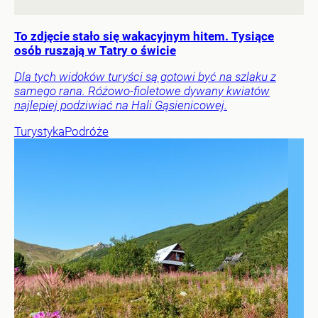
To zdjęcie stało się wakacyjnym hitem. Tysiące
osób ruszają w Tatry o świcie
Dla tych widoków turyści są gotowi być na szlaku z
samego rana. Różowo-fioletowe dywany kwiatów
najlepiej podziwiać na Hali Gąsienicowej.
Turystyka
Podróże