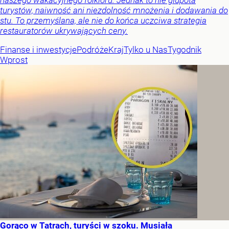
naszego wakacyjnego folkloru. Jednak to nie głupota
turystów, naiwność ani niezdolność mnożenia i dodawania do
stu. To przemyślana, ale nie do końca uczciwa strategia
restauratorów ukrywających ceny.
Finanse i inwestycje
Podróże
Kraj
Tylko u Nas
Tygodnik
Wprost
Gorąco w Tatrach, turyści w szoku. Musiała