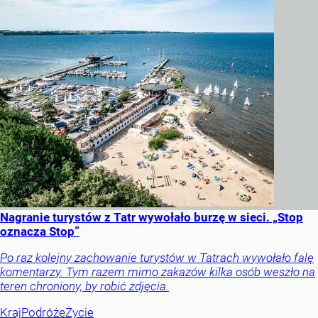
Nagranie turystów z Tatr wywołało burzę w sieci. „Stop
oznacza Stop”
Po raz kolejny zachowanie turystów w Tatrach wywołało falę
komentarzy. Tym razem mimo zakazów kilka osób weszło na
teren chroniony, by robić zdjęcia.
Kraj
Podróże
Życie