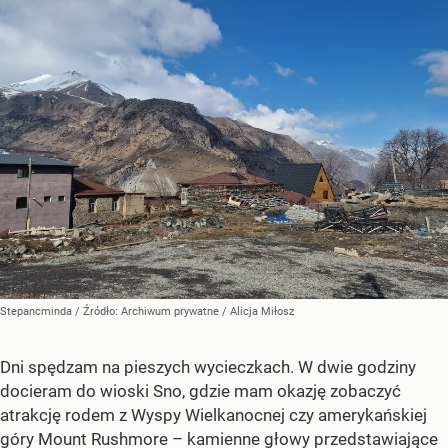
Stepancminda
/ Źródło:
Archiwum prywatne
/
Alicja Miłosz
Dni spędzam na pieszych wycieczkach. W dwie godziny
docieram do wioski Sno, gdzie mam okazję zobaczyć
atrakcję rodem z Wyspy Wielkanocnej czy amerykańskiej
góry Mount Rushmore – kamienne głowy przedstawiające