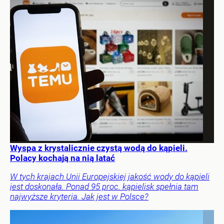
Wyspa z krystalicznie czystą wodą do kąpieli.
Polacy kochają na nią latać
W tych krajach Unii Europejskiej jakość wody do kąpieli
jest doskonała. Ponad 95 proc. kąpielisk spełnia tam
najwyższe kryteria. Jak jest w Polsce?