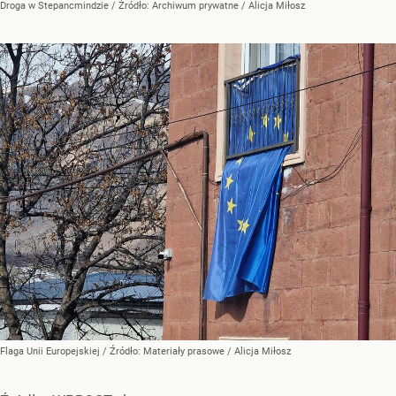
Droga w Stepancmindzie
/ Źródło:
Archiwum prywatne
/
Alicja Miłosz
Flaga Unii Europejskiej
/ Źródło:
Materiały prasowe
/
Alicja Miłosz