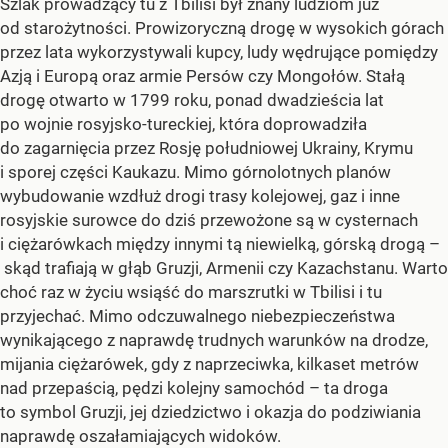
Szlak prowadzący tu z Tbilisi był znany ludziom już
od starożytności. Prowizoryczną drogę w wysokich górach
przez lata wykorzystywali kupcy, ludy wędrujące pomiędzy
Azją i Europą oraz armie Persów czy Mongołów. Stałą
drogę otwarto w 1799 roku, ponad dwadzieścia lat
po wojnie rosyjsko-tureckiej, która doprowadziła
do zagarnięcia przez Rosję południowej Ukrainy, Krymu
i sporej części Kaukazu. Mimo górnolotnych planów
wybudowanie wzdłuż drogi trasy kolejowej, gaz i inne
rosyjskie surowce do dziś przewożone są w cysternach
i ciężarówkach między innymi tą niewielką, górską drogą –
skąd trafiają w głąb Gruzji, Armenii czy Kazachstanu. Warto
choć raz w życiu wsiąść do marszrutki w Tbilisi i tu
przyjechać. Mimo odczuwalnego niebezpieczeństwa
wynikającego z naprawdę trudnych warunków na drodze,
mijania ciężarówek, gdy z naprzeciwka, kilkaset metrów
nad przepaścią, pędzi kolejny samochód – ta droga
to symbol Gruzji, jej dziedzictwo i okazja do podziwiania
naprawdę oszałamiających widoków.