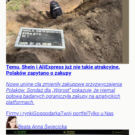
Temu, Shein i AliExpress już nie takie atrakcyjne.
Polaków zapytano o zakupy
Nowe unijne cła zmieniły zakupowe przyzwyczajenia
Polaków. Sondaż dla „Wprost” pokazuje, że niemal
połowa badanych ograniczyła zakupy na azjatyckich
platformach.
Firmy i rynki
Gospodarka
Twój portfel
Tylko u Nas
Beata Anna
Święcicka