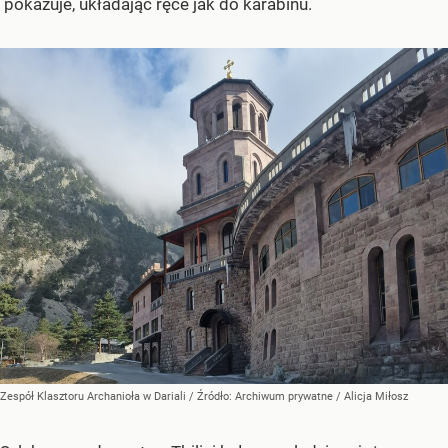
pokazuje, układając ręce jak do karabinu.
Zespół Klasztoru Archanioła w Dariali
/ Źródło:
Archiwum prywatne
/
Alicja Miłosz