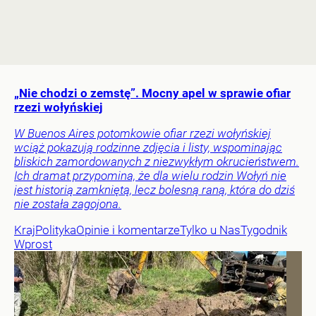
„Nie chodzi o zemstę”. Mocny apel w sprawie ofiar
rzezi wołyńskiej
W Buenos Aires potomkowie ofiar rzezi wołyńskiej
wciąż pokazują rodzinne zdjęcia i listy, wspominając
bliskich zamordowanych z niezwykłym okrucieństwem.
Ich dramat przypomina, że dla wielu rodzin Wołyń nie
jest historią zamkniętą, lecz bolesną raną, która do dziś
nie została zagojona.
Kraj
Polityka
Opinie i komentarze
Tylko u Nas
Tygodnik
Wprost