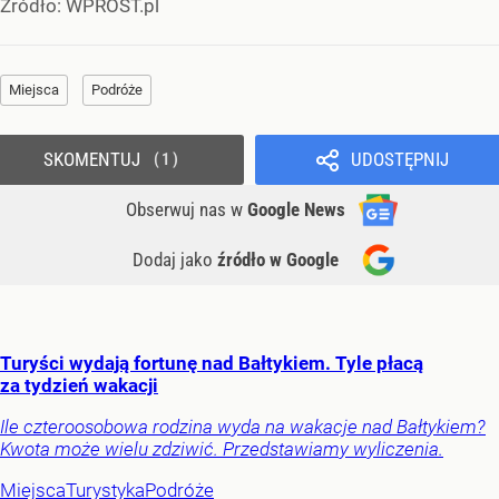
Źródło:
WPROST.pl
Miejsca
Podróże
SKOMENTUJ
UDOSTĘPNIJ
1
Obserwuj nas
w
Google News
Dodaj jako
źródło w Google
Turyści wydają fortunę nad Bałtykiem. Tyle płacą
za tydzień wakacji
Ile czteroosobowa rodzina wyda na wakacje nad Bałtykiem?
Kwota może wielu zdziwić. Przedstawiamy wyliczenia.
Miejsca
Turystyka
Podróże