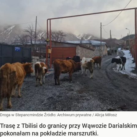
Droga w Stepancmindzie
Źródło:
Archiwum prywatne
/
Alicja Miłosz
Trasę z Tbilisi do granicy przy Wąwozie Darialskim
pokonałam na pokładzie marszrutki.