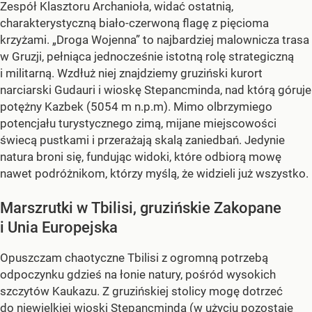
Zespół Klasztoru Archanioła, widać ostatnią,
charakterystyczną biało-czerwoną flagę z pięcioma
krzyżami. „Droga Wojenna” to najbardziej malownicza trasa
w Gruzji, pełniąca jednocześnie istotną rolę strategiczną
i militarną. Wzdłuż niej znajdziemy gruziński kurort
narciarski Gudauri i wioskę Stepancminda, nad którą góruje
potężny Kazbek (5054 m n.p.m). Mimo olbrzymiego
potencjału turystycznego zimą, mijane miejscowości
świecą pustkami i przerażają skalą zaniedbań. Jedynie
natura broni się, fundując widoki, które odbiorą mowę
nawet podróżnikom, którzy myślą, że widzieli już wszystko.
Marszrutki w Tbilisi, gruzińskie Zakopane
i Unia Europejska
Opuszczam chaotyczne Tbilisi z ogromną potrzebą
odpoczynku gdzieś na łonie natury, pośród wysokich
szczytów Kaukazu. Z gruzińskiej stolicy mogę dotrzeć
do niewielkiej wioski Stepancminda (w użyciu pozostaje