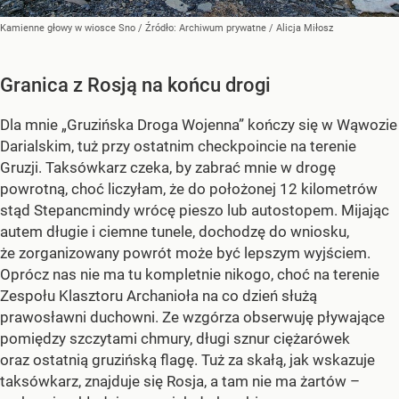
Kamienne głowy w wiosce Sno
/ Źródło:
Archiwum prywatne
/
Alicja Miłosz
Granica z Rosją na końcu drogi
Dla mnie „Gruzińska Droga Wojenna” kończy się w Wąwozie
Darialskim, tuż przy ostatnim checkpoincie na terenie
Gruzji. Taksówkarz czeka, by zabrać mnie w drogę
powrotną, choć liczyłam, że do położonej 12 kilometrów
stąd Stepancmindy wrócę pieszo lub autostopem. Mijając
autem długie i ciemne tunele, dochodzę do wniosku,
że zorganizowany powrót może być lepszym wyjściem.
Oprócz nas nie ma tu kompletnie nikogo, choć na terenie
Zespołu Klasztoru Archanioła na co dzień służą
prawosławni duchowni. Ze wzgórza obserwuję pływające
pomiędzy szczytami chmury, długi sznur ciężarówek
oraz ostatnią gruzińską flagę. Tuż za skałą, jak wskazuje
taksówkarz, znajduje się Rosja, a tam nie ma żartów –