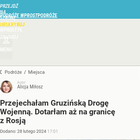
PRZEJDŹ
NA
PODRÓŻE WPROST
STRONĘ
GŁÓWNĄ
UBSKRYBUJ
WPROST.PL
ZALOGUJ
MENU
Podróże
/
Miejsca
Autor:
Alicja Miłosz
Przejechałam Gruzińską Drogę
Wojenną. Dotarłam aż na granicę
z Rosją
Dodano:
28
lutego
2024
17:01