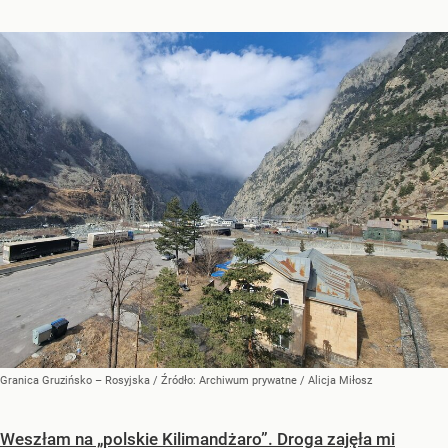
Granica Gruzińsko – Rosyjska
/ Źródło:
Archiwum prywatne
/
Alicja Miłosz
Weszłam na „polskie Kilimandżaro”. Droga zajęła mi