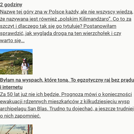
2 godziny
Nazwę tej góry zna w Polsce każdy, ale nie wszyscy wiedzą,
że nazywana jest również „polskim Kilimandżaro”. Co to za
szczyt i dlaczego tak się go tytułuje? Postanowiłam
sprawdzić, jak wygląda droga na ten wierzchołek i czy
warto się...
Byłam na wyspach, które toną. To egzotyczny raj bez prądu
i internetu
Za 50 lat już nie ich będzie. Prognoza mówi o konieczności
ewakuacji rdzennych mieszkańców z kilkudziesięciu wysp
archipelagu San Blas. Trudno tu dojechać, a jeszcze trudniej
o nich zapomnieć.