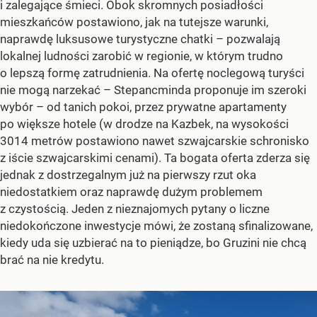
i zalegające śmieci. Obok skromnych posiadłości
mieszkańców postawiono, jak na tutejsze warunki,
naprawdę luksusowe turystyczne chatki – pozwalają
lokalnej ludności zarobić w regionie, w którym trudno
o lepszą formę zatrudnienia. Na ofertę noclegową turyści
nie mogą narzekać – Stepancminda proponuje im szeroki
wybór – od tanich pokoi, przez prywatne apartamenty
po większe hotele (w drodze na Kazbek, na wysokości
3014 metrów postawiono nawet szwajcarskie schronisko
z iście szwajcarskimi cenami). Ta bogata oferta zderza się
jednak z dostrzegalnym już na pierwszy rzut oka
niedostatkiem oraz naprawdę dużym problemem
z czystością. Jeden z nieznajomych pytany o liczne
niedokończone inwestycje mówi, że zostaną sfinalizowane,
kiedy uda się uzbierać na to pieniądze, bo Gruzini nie chcą
brać na nie kredytu.