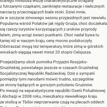
starego minibusa widzę charakterystyczne stragany
z futrzanymi czapkami, zamknięte restauracje i nielicznych
narciarzy przecinających białe stoki. Dziwi mnie,
że w szczycie zimowego sezonu przyjezdnych jest niewielu.
Popularna wśród Polaków jak nigdy Gruzja, choć doczekała
się rzeszy turystów korzystających z uroków przyrody
latem, zimą wciąż świeci pustkami. Choć nadal bywa tu
taniej niż w naszym kraju, ceny mocno podskoczyły.
Odstraszać mogą też temperatury, które zimą w górskich
wioskach sięgają nawet minut 20 stopni Celsjusza.
Przejeżdżamy obok pomnika Przyjaźni Rosyjsko-
Gruzińskiej, powstałego jeszcze w czasach Gruzińskiej
Socjalistycznej Republiki Radzieckiej. Dziś o sympatii
pomiędzy tymi narodami mówić trudno, szczególnie
ze strony będących w gorszym położeniu Gruzinów.
Po inwazji na separatystyczne republiki Osetii Południowej
i Abchazji w 2008 roku, mieszkańcy niewielkiego kraju
ze stolicą w Tbilisi nieprzerwanie czują na plecach oddech