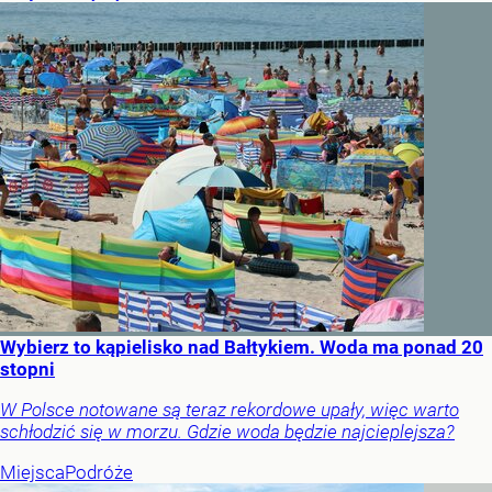
Wybierz to kąpielisko nad Bałtykiem. Woda ma ponad 20
stopni
W Polsce notowane są teraz rekordowe upały, więc warto
schłodzić się w morzu. Gdzie woda będzie najcieplejsza?
Miejsca
Podróże