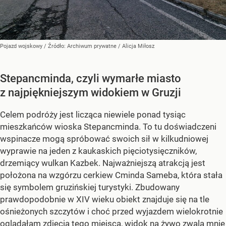
Pojazd wojskowy
/ Źródło:
Archiwum prywatne
/
Alicja Miłosz
Stepancminda, czyli wymarłe miasto
z najpiękniejszym widokiem w Gruzji
Celem podróży jest licząca niewiele ponad tysiąc
mieszkańców wioska Stepancminda. To tu doświadczeni
wspinacze mogą spróbować swoich sił w kilkudniowej
wyprawie na jeden z kaukaskich pięciotysięczników,
drzemiący wulkan Kazbek. Najważniejszą atrakcją jest
położona na wzgórzu cerkiew Cminda Sameba, która stała
się symbolem gruzińskiej turystyki. Zbudowany
prawdopodobnie w XIV wieku obiekt znajduje się na tle
ośnieżonych szczytów i choć przed wyjazdem wielokrotnie
oglądałam zdjęcia tego miejsca, widok na żywo zwala mnie