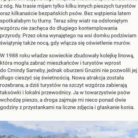
z nóg. Na trasie mijam tylko kilku innych pieszych turystów
oraz kilkanaście bezpańskich psów. Bez wątpienia latem
spotkałabym tu tłumy. Teraz silny wiatr na odsłoniętym
wzgórzu nie zachęca do długiego kontemplowania
przyrody. Przez okna wynajętego na wsi domku podziwiam
świątynię także nocą, gdy włącza się oświetlenie murów.
W 1988 roku władze sowieckie zbudowały kolejkę linową,
która mogła zabrać mieszkańców i turystów wprost
do Cmindy Sameby, jednak oburzeni Gruzini nie pozwolili jej
długo cieszyć się świetnością. Nowa atrakcja została
rozebrana, a dziś turystów na szczyt wzgórza zabierają
taksówki i lokalni przewodnicy. Ja w towarzystwie psów
wchodzę pieszo, a droga zajmuje mi nieco ponad dwie
godziny z przystankami na liczne zdjęcia i głaskanie konia.