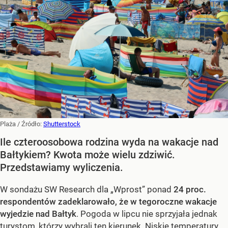
Plaża
/ Źródło:
Shutterstock
Ile czteroosobowa rodzina wyda na wakacje nad
Bałtykiem? Kwota może wielu zdziwić.
Przedstawiamy wyliczenia.
W sondażu SW Research dla „Wprost” ponad
24 proc.
respondentów zadeklarowało, że w tegoroczne wakacje
wyjedzie nad Bałtyk
. Pogoda w lipcu nie sprzyjała jednak
turystom, którzy wybrali ten kierunek. Niskie temperatury,