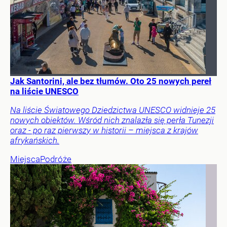
Jak Santorini, ale bez tłumów. Oto 25 nowych pereł
na liście UNESCO
Na liście Światowego Dziedzictwa UNESCO widnieje 25
nowych obiektów. Wśród nich znalazła się perła Tunezji
oraz - po raz pierwszy w historii – miejsca z krajów
afrykańskich.
Miejsca
Podróże