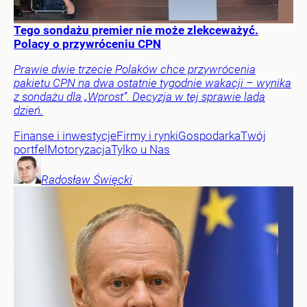
Tego sondażu premier nie może zlekceważyć.
Polacy o przywróceniu CPN
Prawie dwie trzecie Polaków chce przywrócenia
pakietu CPN na dwa ostatnie tygodnie wakacji – wynika
z sondażu dla „Wprost”. Decyzja w tej sprawie lada
dzień.
Finanse i inwestycje
Firmy i rynki
Gospodarka
Twój
portfel
Motoryzacja
Tylko u Nas
Radosław
Święcki