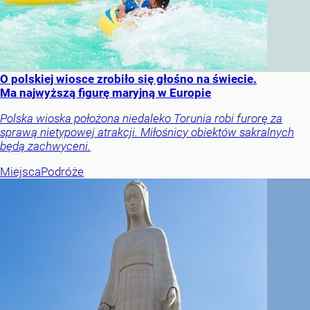
O polskiej wiosce zrobiło się głośno na świecie.
Ma najwyższą figurę maryjną w Europie
Polska wioska położona niedaleko Torunia robi furorę za
sprawą nietypowej atrakcji. Miłośnicy obiektów sakralnych
będą zachwyceni.
Miejsca
Podróże