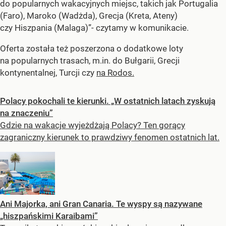
do popularnych wakacyjnych miejsc, takich jak Portugalia
(Faro), Maroko (Wadżda), Grecja (Kreta, Ateny)
czy Hiszpania (Malaga)”- czytamy w komunikacie.
Oferta została też poszerzona o dodatkowe loty
na popularnych trasach, m.in. do Bułgarii, Grecji
kontynentalnej, Turcji czy
na Rodos.
Polacy pokochali te kierunki. „W ostatnich latach zyskują
na znaczeniu”
Gdzie na wakacje wyjeżdżają Polacy? Ten gorący
zagraniczny kierunek to prawdziwy fenomen ostatnich lat.
Ani Majorka, ani Gran Canaria. Te wyspy są nazywane
„hiszpańskimi Karaibami”