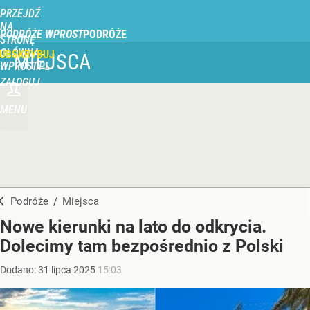
PRZEJDŹ
NA
PODRÓŻE WPROST
STRONĘ
GŁÓWNĄ
UBSKRYBUJ
MIEJSCA
WPROST.PL
ZALOGUJ
MENU
Podróże
/
Miejsca
Nowe kierunki na lato do odkrycia.
Dolecimy tam bezpośrednio z Polski
Dodano:
31
lipca
2025
15:03