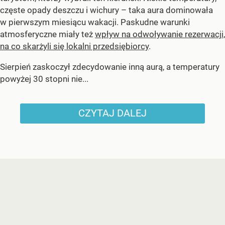
częste opady deszczu i wichury – taka aura dominowała
w pierwszym miesiącu wakacji. Paskudne warunki
atmosferyczne miały też
wpływ na odwoływanie rezerwacji,
na co skarżyli się lokalni przedsiębiorcy
.
Sierpień zaskoczył zdecydowanie inną aurą, a temperatury
powyżej 30 stopni nie...
CZYTAJ DALEJ