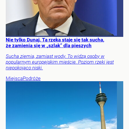
Nie tylko Dunaj. Ta rzeka staje się tak sucha,
że zamienia się w „szlak” dla pieszych
Sucha ziemia, zamiast wody. To widzą osoby w
popularnym europejskim mieście. Poziom rzeki jest
niepokojąco niski.
Miejsca
Podróże