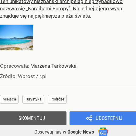
Ten unikatowy hiszpański archipelag nieprzypadkowo
nazywa się „Karaibami Europy”. Na jednej z jego wysp
znajduje się najpiękniejsza plaża świata.
Opracowała:
Marzena Tarkowska
Źródło:
Wprost
/
r.pl
Miejsca
Turystyka
Podróże
SKOMENTUJ
UDOSTĘPNIJ
Obserwuj nas
w
Google News