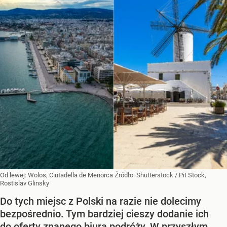
Od lewej: Wolos, Ciutadella de Menorca
Źródło:
Shutterstock
/
Pit Stock,
Rostislav Glinsky
Do tych miejsc z Polski na razie nie dolecimy
bezpośrednio. Tym bardziej cieszy dodanie ich
do oferty znanego biura podróży. W przyszłym