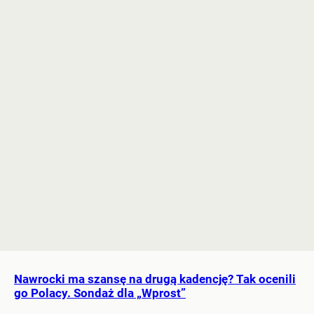
Nawrocki ma szansę na drugą kadencję? Tak ocenili
go Polacy. Sondaż dla „Wprost”