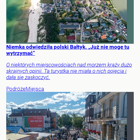
Niemka odwiedziła polski Bałtyk. „Już nie mogę tu
wytrzymać”
O niektórych miejscowościach nad morzem krąży dużo
skrajnych opinii. Ta turystka nie miała o nich pojęcia i
dała się zaskoczyć.
Podróże
Miejsca