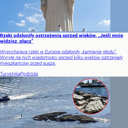
Rzeki odsłoniły ostrzeżenia sprzed wieków. „Jeśli mnie
widzisz, płacz”
Wysychające rzeki w Europie odsłoniły „kamienie głodu”.
Wyryte na nich wiadomości sprzed kilku wieków ostrzegały
mieszkańców przed suszą.
Turystyka
Podróże