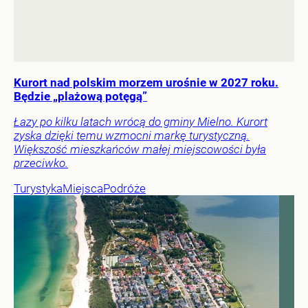
Kurort nad polskim morzem urośnie w 2027 roku.
Będzie „plażową potęgą”
Łazy po kilku latach wrócą do gminy Mielno. Kurort
zyska dzięki temu wzmocni markę turystyczną.
Większość mieszkańców małej miejscowości była
przeciwko.
Turystyka
Miejsca
Podróże