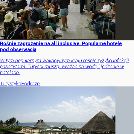
Rośnie zagrożenie na all inclusive. Popularne hotele
pod obserwacją
W tym popularnym wakacyjnym kraju rośnie ryzyko infekcji
pasożytami. Turyści muszą uważać na wodę i jedzenie w
hotelach.
Turystyka
Podróże