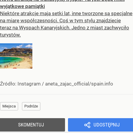
wyjątkowe pamiątki
Niektóre atrakcje mają setki lat, inne tworzone są specjalne
na miarę współczesności. Coś w tym stylu znajdziecie
teraz na Wyspach Kanaryjskich. Jedno z miast zachwyciło
turystów.
Źródło:
Instagram
/
aneta_zajac_official/spain.info
Miejsca
Podróże
SKOMENTUJ
UDOSTĘPNIJ