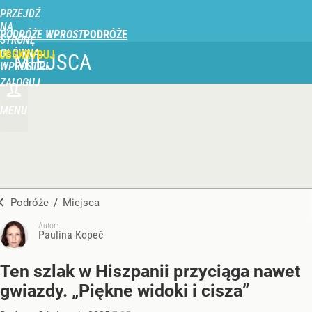
PRZEJDŹ
NA
PODRÓŻE WPROST
STRONĘ
GŁÓWNĄ
UBSKRYBUJ
MIEJSCA
WPROST.PL
ZALOGUJ
MENU
Podróże
/
Miejsca
Autor:
Paulina Kopeć
Ten szlak w Hiszpanii przyciąga nawet
gwiazdy. „Piękne widoki i cisza”