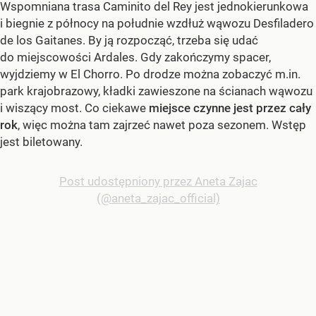
Wspomniana trasa Caminito del Rey jest jednokierunkowa
i biegnie z północy na południe wzdłuż wąwozu Desfiladero
de los Gaitanes. By ją rozpocząć, trzeba się udać
do miejscowości Ardales. Gdy zakończymy spacer,
wyjdziemy w El Chorro. Po drodze można zobaczyć m.in.
park krajobrazowy, kładki zawieszone na ścianach wąwozu
i wiszący most. Co ciekawe
miejsce czynne jest przez cały
rok
, więc można tam zajrzeć nawet poza sezonem. Wstęp
jest biletowany.
Post udostępniony przez Aneta Zajac
(@aneta_zajac_official)