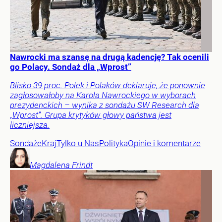
Nawrocki ma szansę na drugą kadencję? Tak ocenili
go Polacy. Sondaż dla „Wprost”
Blisko 39 proc. Polek i Polaków deklaruje, że ponownie
zagłosowałoby na Karola Nawrockiego w wyborach
prezydenckich – wynika z sondażu SW Research dla
„Wprost”. Grupa krytyków głowy państwa jest
liczniejsza.
Sondaże
Kraj
Tylko u Nas
Polityka
Opinie i komentarze
Magdalena
Frindt