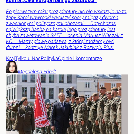
kontra „Cała Europa nam go zazdrości”
Po pierwszym roku prezydentury nic nie wskazuje na to,
żeby Karol Nawrocki wyciszył spory między dwoma
zwaśnionymi politycznymi obozami. – Dotychczas
największą hańbą na karcie jego prezydentury jest
chyba zawetowanie SAFE – ocenia Mariusz Witczak z
KO. – Mamy głowę państwa, z której możemy być
dumni – kontruje Marek Jakubiak z Rozwoju Plus.
Kraj
Tylko u Nas
Polityka
Opinie i komentarze
Magdalena
Frindt