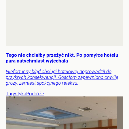
Tego nie chciałby przeżyć nikt. Po pomyłce hotelu
para natychmiast wyjechała
Niefortunny błąd obsługi hotelowej doprowadził do
przykrych konsekwencji. Gościom zapewniono chwilę
grozy, zamiast spokojnego relaksu.
Turystyka
Podróże