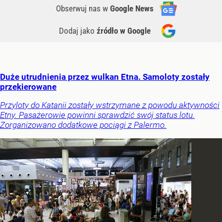
Obserwuj nas
w
Google News
Dodaj jako
źródło w Google
Duże utrudnienia przez wulkan Etna. Samoloty zostały
przekierowane
Przyloty do Katanii zostały wstrzymane z powodu aktywności
Etny. Pasażerowie powinni sprawdzić swój status lotu.
Zorganizowano dodatkowe pociągi z Palermo.