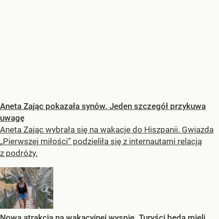
Aneta Zając pokazała synów. Jeden szczegół przykuwa
uwagę
Aneta Zając wybrała się na wakacje do Hiszpanii. Gwiazda
„Pierwszej miłości” podzieliła się z internautami relacją
z podróży.
Nowa atrakcja na wakacyjnej wyspie. Turyści będą mieli