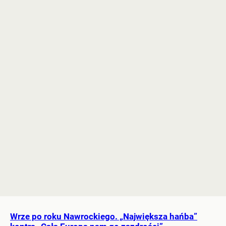
Wrze po roku Nawrockiego. „Największa hańba”