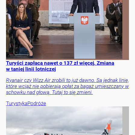
Turyści zapłacą nawet o 137 zł więcej. Zmiana
w taniej linii lotniczej
Ryanair czy Wizz Air zrobili to już dawno. Są jednak linie,
które wciąż nie pobierają opłat za bagaż umieszczany w
schowku nad głową. Tutaj to się zmieni.
Turystyka
Podróże