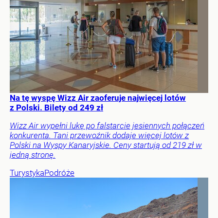
Na tę wyspę Wizz Air zaoferuje najwięcej lotów
z Polski. Bilety od 249 zł
Wizz Air wypełni lukę po falstarcie jesiennych połączeń
konkurenta. Tani przewoźnik dodaje więcej lotów z
Polski na Wyspy Kanaryjskie. Ceny startują od 219 zł w
jedną stronę.
Turystyka
Podróże