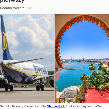
Dodano:
wczoraj
15:18
Samolot Ryanair, Maroko
/ Źródło:
Shutterstock
/
Joke van Eeghem, JaGra