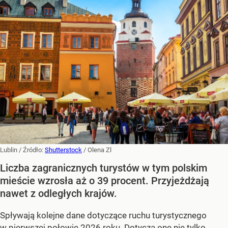
Lublin
/ Źródło:
Shutterstock
/
Olena Zl
Liczba zagranicznych turystów w tym polskim
mieście wzrosła aż o 39 procent. Przyjeżdżają
nawet z odległych krajów.
Spływają kolejne dane dotyczące ruchu turystycznego
w pierwszej połowie 2026 roku. Dotyczą one
nie tylko