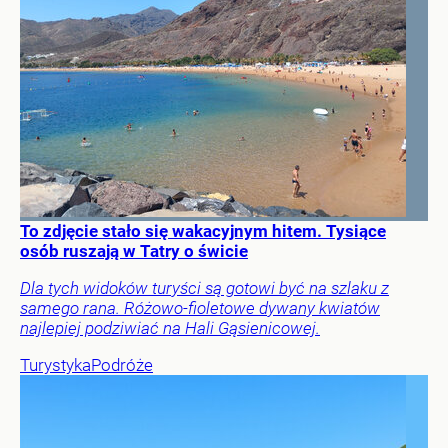
To zdjęcie stało się wakacyjnym hitem. Tysiące
osób ruszają w Tatry o świcie
Dla tych widoków turyści są gotowi być na szlaku z
samego rana. Różowo-fioletowe dywany kwiatów
najlepiej podziwiać na Hali Gąsienicowej.
Turystyka
Podróże