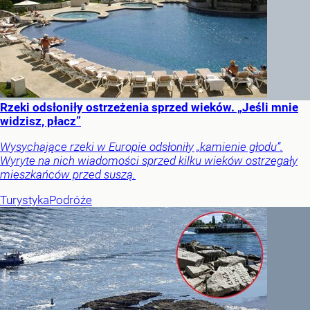
Rzeki odsłoniły ostrzeżenia sprzed wieków. „Jeśli mnie
widzisz, płacz”
Wysychające rzeki w Europie odsłoniły „kamienie głodu”.
Wyryte na nich wiadomości sprzed kilku wieków ostrzegały
mieszkańców przed suszą.
Turystyka
Podróże