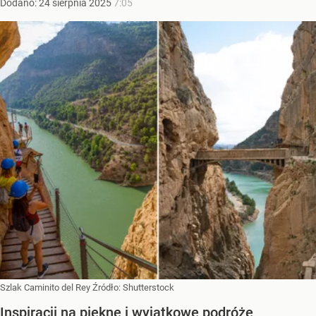
Dodano:
24
sierpnia
2025
7:05
Szlak Caminito del Rey
Źródło:
Shutterstock
Inspiracji na piękne i wyjątkowe podróże