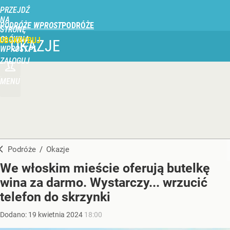
PRZEJDŹ
NA
PODRÓŻE WPROST
STRONĘ
GŁÓWNĄ
UBSKRYBUJ
OKAZJE
WPROST.PL
ZALOGUJ
MENU
Podróże
/
Okazje
We włoskim mieście oferują butelkę
wina za darmo. Wystarczy... wrzucić
telefon do skrzynki
Dodano:
19
kwietnia
2024
18:00