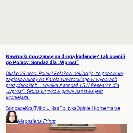
Nawrocki ma szansę na drugą kadencję? Tak ocenili
go Polacy. Sondaż dla „Wprost”
Blisko 39 proc. Polek i Polaków deklaruje, że ponownie
zagłosowałoby na Karola Nawrockiego w wyborach
prezydenckich – wynika z sondażu SW Research dla
„Wprost”. Grupa krytyków głowy państwa jest
liczniejsza.
Sondaże
Kraj
Tylko u Nas
Polityka
Opinie i komentarze
Magdalena
Frindt