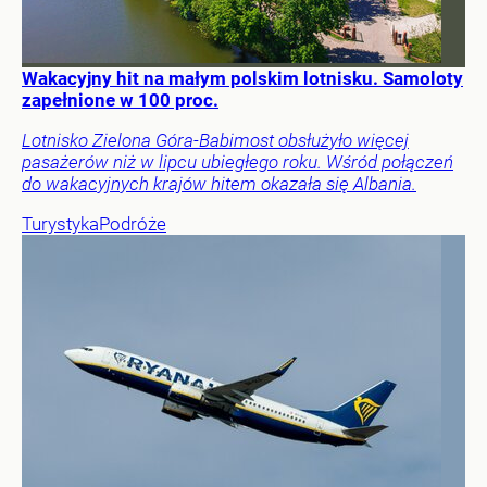
Wakacyjny hit na małym polskim lotnisku. Samoloty
zapełnione w 100 proc.
Lotnisko Zielona Góra-Babimost obsłużyło więcej
pasażerów niż w lipcu ubiegłego roku. Wśród połączeń
do wakacyjnych krajów hitem okazała się Albania.
Turystyka
Podróże