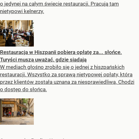
o jedynej na całym świecie restauracji. Pracują tam
nietypowi kelnerzy.
Restauracja w Hiszpanii pobiera opłatę za... słońce.
Turyści muszą uważać, gdzie siadają
W mediach głośno zrobiło się o jednej z hiszpańskich
restauracji. Wszystko za sprawą nietypowej opłaty, która
przez klientów została uznana za niesprawiedliwą. Chodzi
o dostęp do słońca.