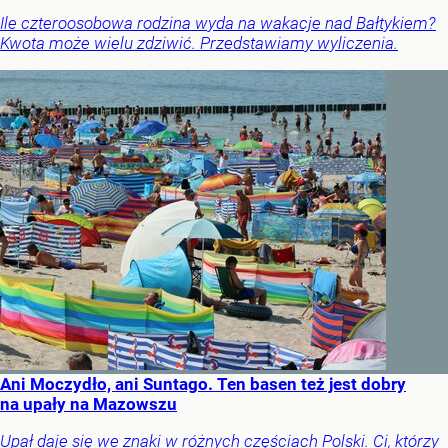
Ile czteroosobowa rodzina wyda na wakacje nad Bałtykiem?
Kwota może wielu zdziwić. Przedstawiamy wyliczenia.
Ani Moczydło, ani Suntago. Ten basen też jest dobry
na upały na Mazowszu
Upał daje się we znaki w różnych częściach Polski. Ci, którzy