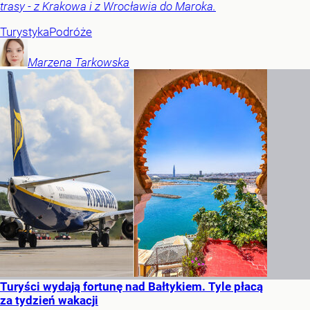
trasy - z Krakowa i z Wrocławia do Maroka.
Turystyka
Podróże
Marzena
Tarkowska
Turyści wydają fortunę nad Bałtykiem. Tyle płacą
za tydzień wakacji