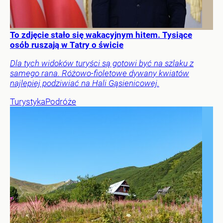
To zdjęcie stało się wakacyjnym hitem. Tysiące
osób ruszają w Tatry o świcie
Dla tych widoków turyści są gotowi być na szlaku z
samego rana. Różowo-fioletowe dywany kwiatów
najlepiej podziwiać na Hali Gąsienicowej.
Turystyka
Podróże