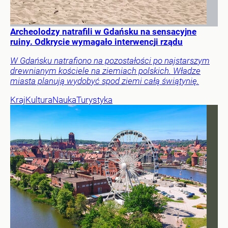
Archeolodzy natrafili w Gdańsku na sensacyjne
ruiny. Odkrycie wymagało interwencji rządu
W Gdańsku natrafiono na pozostałości po najstarszym
drewnianym kościele na ziemiach polskich. Władze
miasta planują wydobyć spod ziemi całą świątynię.
Kraj
Kultura
Nauka
Turystyka