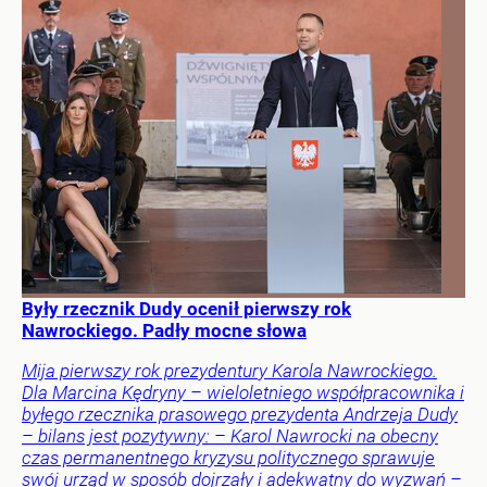
Były rzecznik Dudy ocenił pierwszy rok
Nawrockiego. Padły mocne słowa
Mija pierwszy rok prezydentury Karola Nawrockiego.
Dla Marcina Kędryny – wieloletniego współpracownika i
byłego rzecznika prasowego prezydenta Andrzeja Dudy
– bilans jest pozytywny: – Karol Nawrocki na obecny
czas permanentnego kryzysu politycznego sprawuje
swój urząd w sposób dojrzały i adekwatny do wyzwań –