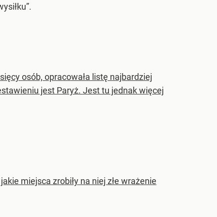
wysiłku”.
sięcy osób, opracowała listę najbardziej
awieniu jest Paryż. Jest tu jednak więcej
jakie miejsca zrobiły na niej złe wrażenie