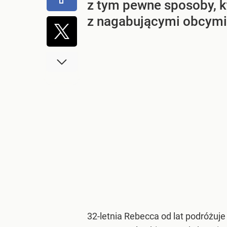
z tym pewne sposoby, kt
z nagabującymi obcymi
32-letnia Rebecca od lat podróżuje 