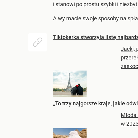
i stanowi po prostu szybki i niezb
A wy macie swoje sposoby na spła
Tiktokerka stworzyła listę najba
Jacki, 
przere
zaskoc
„To trzy najgorsze kraje, jakie od
Młoda v
w 2023