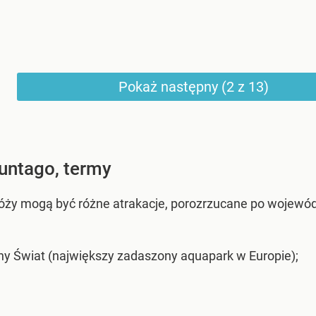
Pokaż następny (2 z 13)
untago, termy
ży mogą być różne atrakacje, porozrzucane po wojewó
y Świat (największy zadaszony aquapark w Europie);