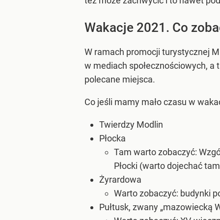
też może zachwycić i to nawet pod
Wakacje 2021. Co zoba
W ramach promocji turystycznej M
w mediach społecznościowych, a ta
polecane miejsca.
Co jeśli mamy mało czasu w wakacj
Twierdzy Modlin
Płocka
Tam warto zobaczyć: Wzgór
Płocki (warto dojechać ta
Żyrardowa
Warto zobaczyć: budynki pof
Pułtusk, zwany „mazowiecką 