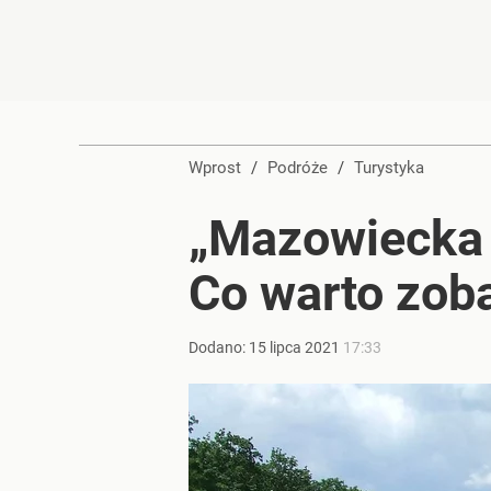
Wprost
/
Podróże
/
Turystyka
„Mazowiecka 
Co warto zob
Dodano:
15
lipca
2021
17:33