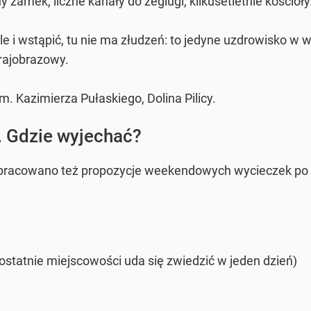
zamek, liczne kanały do żeglugi, kilkusetletnie kościoły
le i wstąpić, tu nie ma złudzeń: to jedyne uzdrowisko w 
krajobrazowy.
 Kazimierza Pułaskiego, Dolina Pilicy.
 Gdzie wyjechać?
racowano też propozycje weekendowych wycieczek po M
ostatnie miejscowości uda się zwiedzić w jeden dzień)