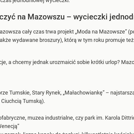
czas jednodniowej wycieczki.
czyć na Mazowszu – wycieczki jedno
azowsza cały czas trwa projekt „Moda na Mazowsze” (po
kże wydawane broszury), którą w tym roku promuje też 
e, a chcemy jednak urozmaicić sobie krótki urlop? Mazo
ze Tumskie, Stary Rynek, „Małachowiankę” – najstarszą
m Ciuchcią Tumską).
abryczne, muzea industrialne, czy park im. Karola Dittri
Wenecją”