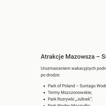
Atrakcje Mazowsza – S
Urozmaiceniem wakacyjnych podró
po drodze:
Park of Poland – Suntago Wodn
Termy Mszczonowskie;
Park Rozrywki „Julinek”;
Park Wodny Moczydło;