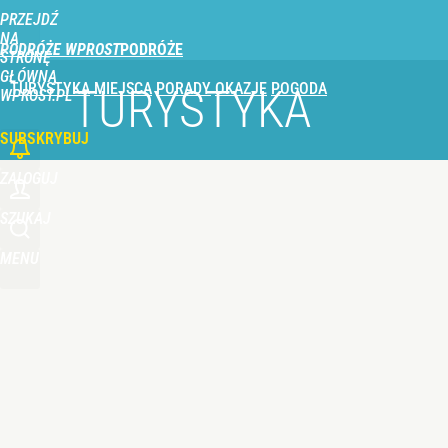
PRZEJDŹ
Udostępnij
0
Skomentuj
NA
PODRÓŻE WPROST
STRONĘ
GŁÓWNĄ
TURYSTYKA
MIEJSCA
PORADY
OKAZJE
POGODA
TURYSTYKA
WPROST.PL
SUBSKRYBUJ
ZALOGUJ
SZUKAJ
MENU