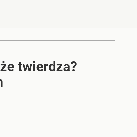
że twierdza?
m