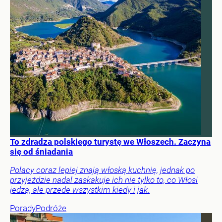
To zdradza polskiego turystę we Włoszech. Zaczyna
się od śniadania
Polacy coraz lepiej znają włoską kuchnię, jednak po
przyjeździe nadal zaskakuje ich nie tylko to, co Włosi
jedzą, ale przede wszystkim kiedy i jak.
Porady
Podróże