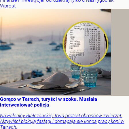
Finanse i inwestycje
Podróże
Kraj
Tylko u Nas
Tygodnik
Wprost
Gorąco w Tatrach, turyści w szoku. Musiała
interweniować policja
Na Palenicy Białczańskiej trwa protest obrońców zwierząt.
Aktywiści blokują fasiągi i domagają się końca pracy koni w
Tatrach.