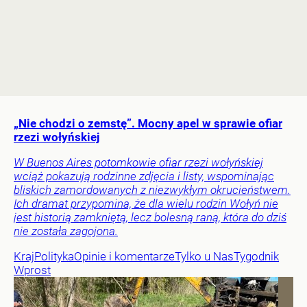
„Nie chodzi o zemstę”. Mocny apel w sprawie ofiar
rzezi wołyńskiej
W Buenos Aires potomkowie ofiar rzezi wołyńskiej
wciąż pokazują rodzinne zdjęcia i listy, wspominając
bliskich zamordowanych z niezwykłym okrucieństwem.
Ich dramat przypomina, że dla wielu rodzin Wołyń nie
jest historią zamkniętą, lecz bolesną raną, która do dziś
nie została zagojona.
Kraj
Polityka
Opinie i komentarze
Tylko u Nas
Tygodnik
Wprost