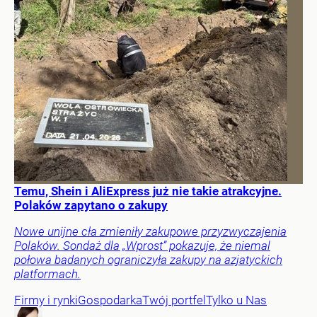
Temu, Shein i AliExpress już nie takie atrakcyjne.
Polaków zapytano o zakupy
Nowe unijne cła zmieniły zakupowe przyzwyczajenia
Polaków. Sondaż dla „Wprost” pokazuje, że niemal
połowa badanych ograniczyła zakupy na azjatyckich
platformach.
Firmy i rynki
Gospodarka
Twój portfel
Tylko u Nas