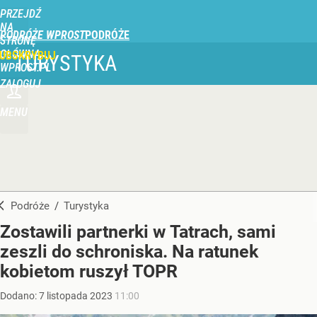
PRZEJDŹ
NA
PODRÓŻE WPROST
STRONĘ
GŁÓWNĄ
UBSKRYBUJ
TURYSTYKA
WPROST.PL
ZALOGUJ
MENU
Podróże
/
Turystyka
Zostawili partnerki w Tatrach, sami
zeszli do schroniska. Na ratunek
kobietom ruszył TOPR
Dodano:
7
listopada
2023
11:00