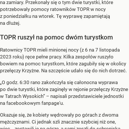
na zamiary. Przekonały się o tym dwie turystki, które
potrzebowały pomocy ratowników TOPR w nocy
z poniedziałku na wtorek. Tę wyprawę zapamiętają
na dłużej.
TOPR ruszył na pomoc dwóm turystkom
Ratownicy TOPR mieli minionej nocy (z 6 na 7 listopada
2023 roku) ręce pełne pracy. Kilka zespołów ruszyło
bowiem na pomoc turystkom, które zagubiły się w okolicy
przełęczy Krzyżne. Na szczęście udało się do nich dotrzeć.
„O godz. 6:30 rano zakończyła się całonocna wyprawa
po dwie turystki, które zaginęły w rejonie przełęczy Krzyżne
w Tatrach Wysokich” – napisali przedstawiciele jednostki
na facebookowym fanpage'u.
Okazuje się, że kobiety wędrowały po górach z dwoma
mężczyznami. Ci jednak szli znacznie szybciej niż one,
więc... zostawili je na górze, a sami zeszli do schroniska.