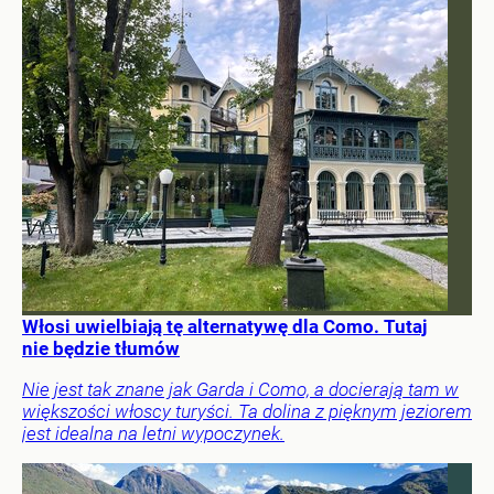
Włosi uwielbiają tę alternatywę dla Como. Tutaj
nie będzie tłumów
Nie jest tak znane jak Garda i Como, a docierają tam w
większości włoscy turyści. Ta dolina z pięknym jeziorem
jest idealna na letni wypoczynek.