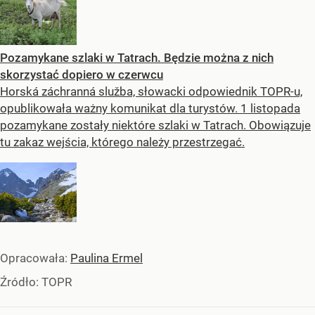
Pozamykane szlaki w Tatrach. Będzie można z nich
skorzystać dopiero w czerwcu
Horská záchranná služba, słowacki odpowiednik TOPR-u,
opublikowała ważny komunikat dla turystów. 1 listopada
pozamykane zostały niektóre szlaki w Tatrach. Obowiązuje
tu zakaz wejścia, którego należy przestrzegać.
Opracowała:
Paulina Ermel
Źródło:
TOPR