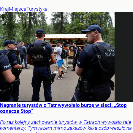
Kraj
Miejsca
Turystyka
Nagranie turystów z Tatr wywołało burzę w sieci. „Stop
oznacza Stop”
Po raz kolejny zachowanie turystów w Tatrach wywołało falę
komentarzy. Tym razem mimo zakazów kilka osób weszło na