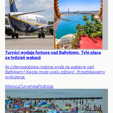
Turyści wydają fortunę nad Bałtykiem. Tyle płacą
za tydzień wakacji
Ile czteroosobowa rodzina wyda na wakacje nad
Bałtykiem? Kwota może wielu zdziwić. Przedstawiamy
wyliczenia.
Miejsca
Turystyka
Podróże