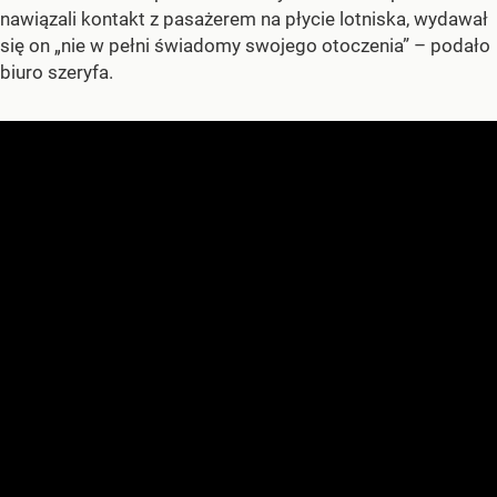
nawiązali kontakt z pasażerem na płycie lotniska, wydawał
się on „nie w pełni świadomy swojego otoczenia” – podało
biuro szeryfa.