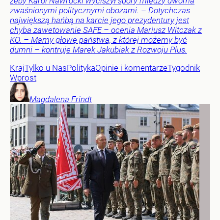
żeby Karol Nawrocki wyciszył spory między dwoma
zwaśnionymi politycznymi obozami. – Dotychczas
największą hańbą na karcie jego prezydentury jest
chyba zawetowanie SAFE – ocenia Mariusz Witczak z
KO. – Mamy głowę państwa, z której możemy być
dumni – kontruje Marek Jakubiak z Rozwoju Plus.
Kraj
Tylko u Nas
Polityka
Opinie i komentarze
Tygodnik
Wprost
Magdalena
Frindt