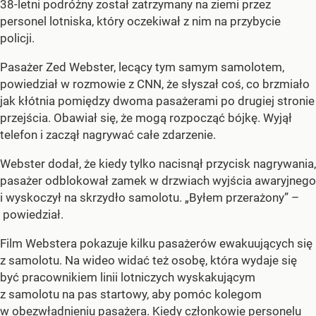
38-letni podróżny został zatrzymany na ziemi przez
personel lotniska, który oczekiwał z nim na przybycie
policji.
Pasażer Zed Webster, lecący tym samym samolotem,
powiedział w rozmowie z CNN, że słyszał coś, co brzmiało
jak kłótnia pomiędzy dwoma pasażerami po drugiej stronie
przejścia. Obawiał się, że mogą rozpocząć bójkę. Wyjął
telefon i zaczął nagrywać całe zdarzenie.
Webster dodał, że kiedy tylko nacisnął przycisk nagrywania,
pasażer odblokował zamek w drzwiach wyjścia awaryjnego
i wyskoczył na skrzydło samolotu. „Byłem przerażony” –
powiedział.
Film Webstera pokazuje kilku pasażerów ewakuujących się
z samolotu. Na wideo widać też osobę, która wydaje się
być pracownikiem linii lotniczych wyskakującym
z samolotu na pas startowy, aby pomóc kolegom
w obezwładnieniu pasażera. Kiedy członkowie personelu