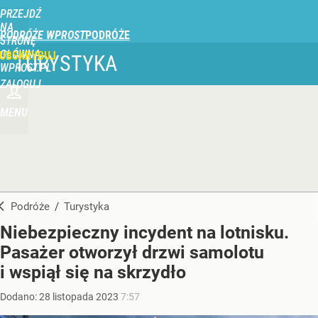
PRZEJDŹ
NA
PODRÓŻE WPROST
STRONĘ
GŁÓWNĄ
UBSKRYBUJ
TURYSTYKA
WPROST.PL
ZALOGUJ
MENU
Podróże
/
Turystyka
Niebezpieczny incydent na lotnisku.
Pasażer otworzył drzwi samolotu
i wspiął się na skrzydło
Dodano:
28
listopada
2023
7:57