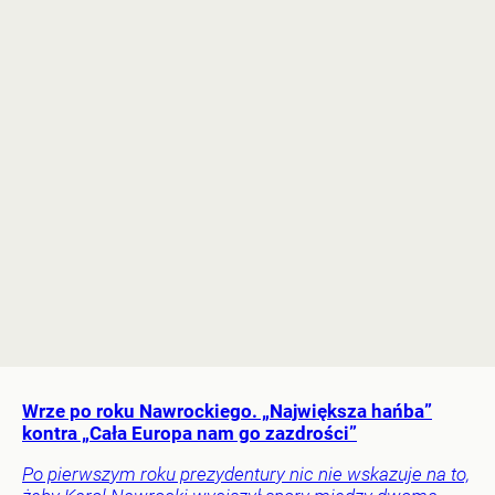
Wrze po roku Nawrockiego. „Największa hańba”
kontra „Cała Europa nam go zazdrości”
Po pierwszym roku prezydentury nic nie wskazuje na to,