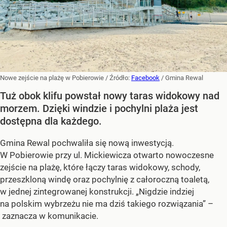
Nowe zejście na plażę w Pobierowie
/ Źródło:
Facebook
/
Gmina Rewal
Tuż obok klifu powstał nowy taras widokowy nad
morzem. Dzięki windzie i pochylni plaża jest
dostępna dla każdego.
Gmina Rewal pochwaliła się nową inwestycją.
W Pobierowie przy ul. Mickiewicza otwarto nowoczesne
zejście na plażę, które łączy taras widokowy, schody,
przeszkloną windę oraz pochylnię z całoroczną toaletą,
w jednej zintegrowanej konstrukcji. „Nigdzie indziej
na polskim wybrzeżu nie ma dziś takiego rozwiązania” –
zaznacza w komunikacie.