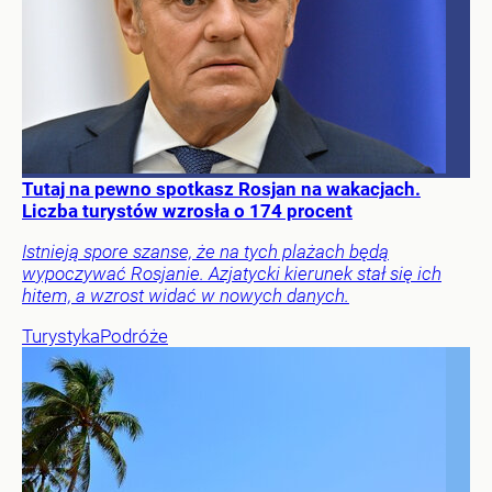
Tutaj na pewno spotkasz Rosjan na wakacjach.
Liczba turystów wzrosła o 174 procent
Istnieją spore szanse, że na tych plażach będą
wypoczywać Rosjanie. Azjatycki kierunek stał się ich
hitem, a wzrost widać w nowych danych.
Turystyka
Podróże