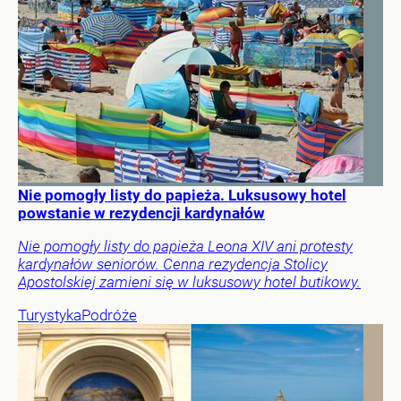
Nie pomogły listy do papieża. Luksusowy hotel
powstanie w rezydencji kardynałów
Nie pomogły listy do papieża Leona XIV ani protesty
kardynałów seniorów. Cenna rezydencja Stolicy
Apostolskiej zamieni się w luksusowy hotel butikowy.
Turystyka
Podróże