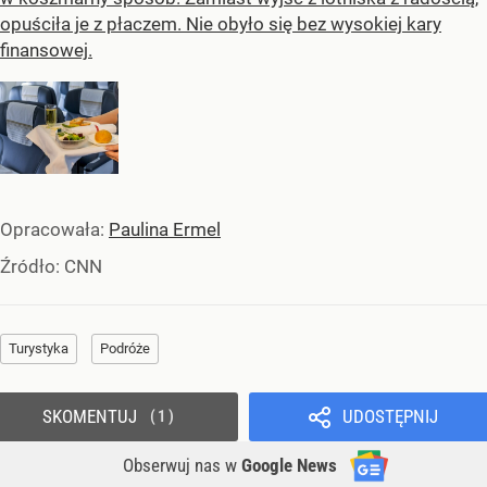
opuściła je z płaczem. Nie obyło się bez wysokiej kary
finansowej.
Opracowała:
Paulina Ermel
Źródło:
CNN
Turystyka
Podróże
SKOMENTUJ
UDOSTĘPNIJ
1
Obserwuj nas
w
Google News