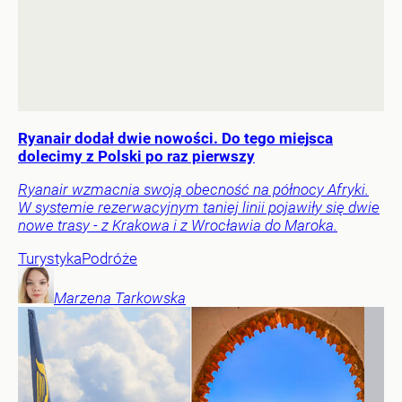
Ryanair dodał dwie nowości. Do tego miejsca
dolecimy z Polski po raz pierwszy
Ryanair wzmacnia swoją obecność na północy Afryki.
W systemie rezerwacyjnym taniej linii pojawiły się dwie
nowe trasy - z Krakowa i z Wrocławia do Maroka.
Turystyka
Podróże
Marzena
Tarkowska