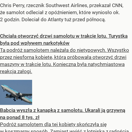
Chris Perry, rzecznik Southwest Airlines, przekazał CNN,
że samolot odleciał z opóźnieniem, które wyniosło ok.
2 godzin. Doleciał do Atlanty tuż przed północą.
Chciała otworzyć drzwi samolotu w trakcie lotu. Turystka
była pod wpływem narkotyków
Ta podróż samolotem należała do nietypowych. Wszystko
przez niesforną kobietę, która próbowała otworzyć drzwi
maszyny w trakcie lotu. Konieczna była natychmiastowa
reakcja załogi.
Babcia wyszła z kanapką z samolotu. Ukarali ją grzywną
na ponad 8 tys. zł
Podróż samolotem dla tej kobiety skończyła się
w koszmarny sposób. Zamiast wyjść z lotniska z radością,