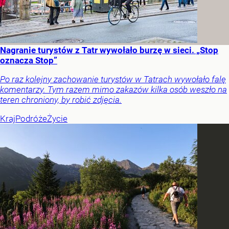
Nagranie turystów z Tatr wywołało burzę w sieci. „Stop
oznacza Stop”
Po raz kolejny zachowanie turystów w Tatrach wywołało falę
komentarzy. Tym razem mimo zakazów kilka osób weszło na
teren chroniony, by robić zdjęcia.
Kraj
Podróże
Życie