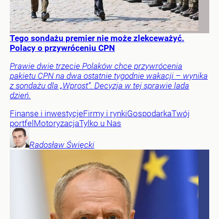
Tego sondażu premier nie może zlekceważyć.
Polacy o przywróceniu CPN
Prawie dwie trzecie Polaków chce przywrócenia
pakietu CPN na dwa ostatnie tygodnie wakacji – wynika
z sondażu dla „Wprost”. Decyzja w tej sprawie lada
dzień.
Finanse i inwestycje
Firmy i rynki
Gospodarka
Twój
portfel
Motoryzacja
Tylko u Nas
Radosław
Święcki