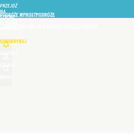
PRZEJDŹ
Udostępnij
0
Skomentuj
NA
PODRÓŻE WPROST
STRONĘ
GŁÓWNĄ
TURYSTYKA
MIEJSCA
PORADY
OKAZJE
POGODA
Gorąco w Tatrach, turyści w szoku. Musiała interw
WPROST.PL
SUBSKRYBUJ
2
ZALOGUJ
Tajemnica paragonów grozy. Tak restauratorzy m
SZUKAJ
MENU
2
Nie tylko taksówka i autobus. Na polskie lotnisk
dodaj