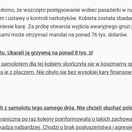
adomo, że wszczęto postępowanie wobec pasażerki w nar
 i ustawy o kontroli narkotyków. Kobieta została zbadana
iesie karę. Za próbę otwarcia wyjścia awaryjnego grozi j
ykami może otrzymać mandat na ponad 76 tys. dolarów.
. Ukarali ją grzywną na ponad 8 tys. zł
 samolotem dla tej kobiety skończyła się w koszmarny sp
a je z płaczem. Nie obyło się bez wysokiej kary finansow
z samolotu tego samego dnia. Nie chcieli słuchać pol
Graniczna po raz kolejny poinformowała o takich zachow
kadza najbardziej. Chodzi o brak posłuszeństwa i agres