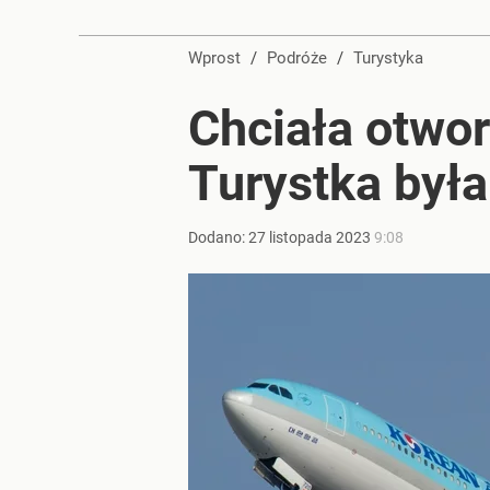
Perła świata w nowym rankingu. W tym mieście żyje
Wprost
/
Podróże
/
Turystyka
dodaj
Chciała otwor
Tego sondażu premier nie może zlekceważyć. Pol
Turystka był
8
Dodano:
27
listopada
2023
9:08
Duże utrudnienia przez wulkan Etna. Samoloty zos
dodaj