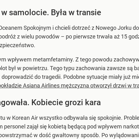
 w samolocie. Była w transie
d Oceanem Spokojnym i chcieli dotrzeć z Nowego Jorku 
 podróż z wielu powodów – po pierwsze trwała aż 15 godzi
ezpieczeństwo.
nym wpływem metamfetaminy. Z tego powodu zachowywała
lot był w powietrzu. Tego typu zachowania zawsze są ba
doprowadzić do tragedii. Podobne sytuacje miały już mi
pokładzie Asiana Airlines mężczyzna otworzył drzwi w tr
agowała. Kobiecie grozi kara
u w Korean Air wszystko odbywała się spokojnie. Prob
m personel zajął się kobietą będącą pod wpływem narko
 powstrzymać w dość gwałtowny sposób. Po wylądowaniu 