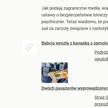
Jak podają zagraniczne media, wi
ustawy o bezpieczeństwie lotniczym
psychicznie. Teraz wiadomo, że pon
zaś za zarzuty związane z narkot
Babcia wyszła z kanapką z samolotu
Podróż
opuścił
Dwóch pasażerów wyprowadzonych 
Straż 
przesz