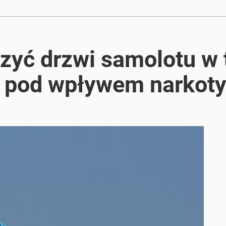
 się najlepiej
zyć drzwi samolotu w t
acy o przywróceniu CPN
a pod wpływem narkot
tały przekierowane