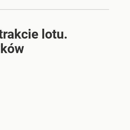
rakcie lotu.
yków