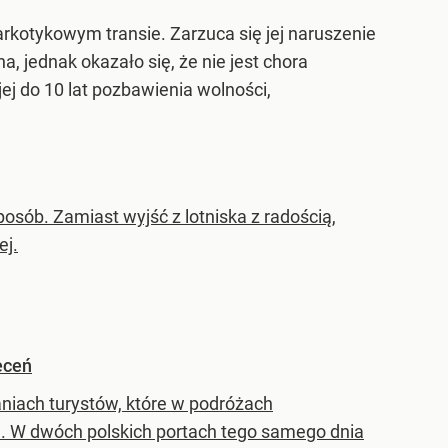
kotykowym transie. Zarzuca się jej naruszenie
, jednak okazało się, że nie jest chora
ej do 10 lat pozbawienia wolności,
osób. Zamiast wyjść z lotniska z radością,
ej.
eceń
aniach turystów, które w podróżach
ję. W dwóch polskich portach tego samego dnia