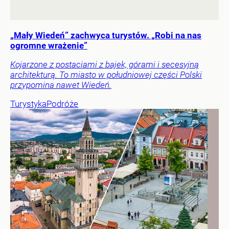
„Mały Wiedeń” zachwyca turystów. „Robi na nas
ogromne wrażenie”
Kojarzone z postaciami z bajek, górami i secesyjną
architekturą. To miasto w południowej części Polski
przypomina nawet Wiedeń.
Turystyka
Podróże