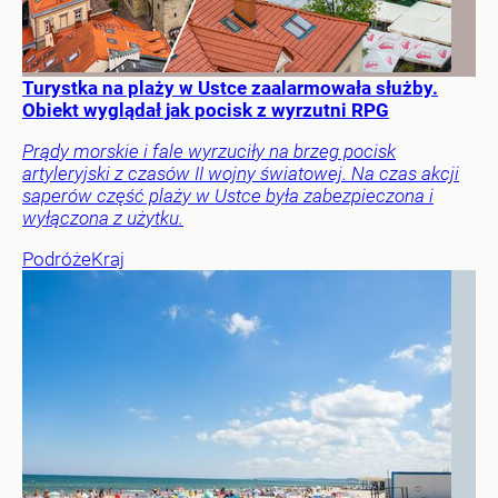
Turystka na plaży w Ustce zaalarmowała służby.
Obiekt wyglądał jak pocisk z wyrzutni RPG
Prądy morskie i fale wyrzuciły na brzeg pocisk
artyleryjski z czasów II wojny światowej. Na czas akcji
saperów część plaży w Ustce była zabezpieczona i
wyłączona z użytku.
Podróże
Kraj