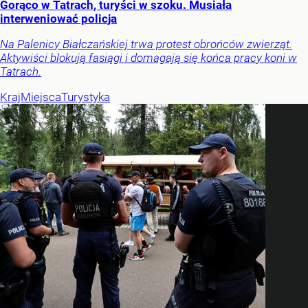
Gorąco w Tatrach, turyści w szoku. Musiała
interweniować policja
Na Palenicy Białczańskiej trwa protest obrońców zwierząt.
Aktywiści blokują fasiągi i domagają się końca pracy koni w
Tatrach.
Kraj
Miejsca
Turystyka