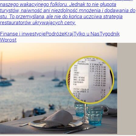
naszego wakacyjnego folkloru. Jednak to nie głupota
turystów, naiwność ani niezdolność mnożenia i dodawania do
stu. To przemyślana, ale nie do końca uczciwa strategia
restauratorów ukrywających ceny.
Finanse i inwestycje
Podróże
Kraj
Tylko u Nas
Tygodnik
Wprost