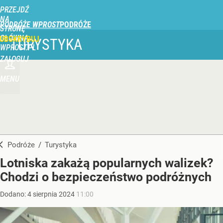
PRZEJDŹ
NA
PODRÓŻE WPROST
STRONĘ
GŁÓWNĄ
UBSKRYBUJ
TURYSTYKA
WPROST.PL
ZALOGUJ
MENU
Podróże
/
Turystyka
Lotniska zakażą popularnych walizek?
Chodzi o bezpieczeństwo podróżnych
Dodano:
4
sierpnia
2024
11:00