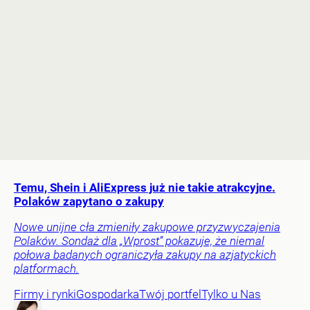
Temu, Shein i AliExpress już nie takie atrakcyjne.
Polaków zapytano o zakupy
Nowe unijne cła zmieniły zakupowe przyzwyczajenia
Polaków. Sondaż dla „Wprost” pokazuje, że niemal
połowa badanych ograniczyła zakupy na azjatyckich
platformach.
Firmy i rynki
Gospodarka
Twój portfel
Tylko u Nas