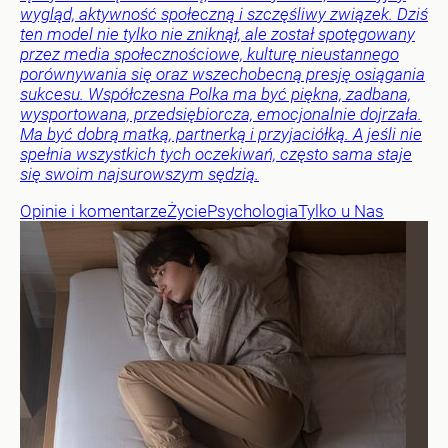
wygląd, aktywność społeczną i szczęśliwy związek. Dziś
ten model nie tylko nie zniknął, ale został spotęgowany
przez media społecznościowe, kulturę nieustannego
porównywania się oraz wszechobecną presję osiągania
sukcesu. Współczesna Polka ma być piękna, zadbana,
wysportowana, przedsiębiorcza, emocjonalnie dojrzała.
Ma być dobrą matką, partnerką i przyjaciółką. A jeśli nie
spełnia wszystkich tych oczekiwań, często sama staje
się swoim najsurowszym sędzią.
Opinie i komentarze
Życie
Psychologia
Tylko u Nas