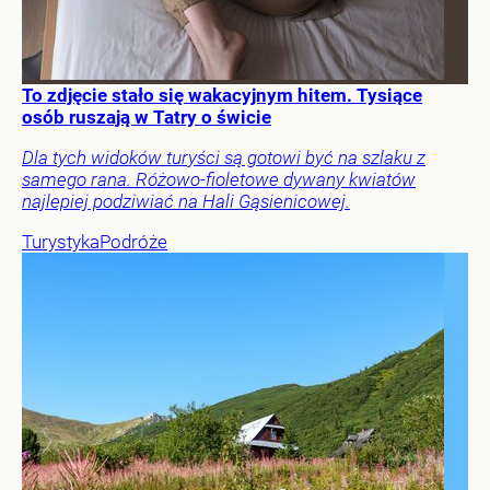
To zdjęcie stało się wakacyjnym hitem. Tysiące
osób ruszają w Tatry o świcie
Dla tych widoków turyści są gotowi być na szlaku z
samego rana. Różowo-fioletowe dywany kwiatów
najlepiej podziwiać na Hali Gąsienicowej.
Turystyka
Podróże