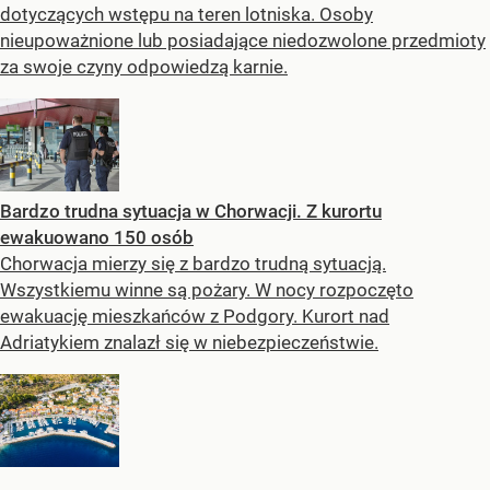
dotyczących wstępu na teren lotniska. Osoby
nieupoważnione lub posiadające niedozwolone przedmioty
za swoje czyny odpowiedzą karnie.
Bardzo trudna sytuacja w Chorwacji. Z kurortu
ewakuowano 150 osób
Chorwacja mierzy się z bardzo trudną sytuacją.
Wszystkiemu winne są pożary. W nocy rozpoczęto
ewakuację mieszkańców z Podgory. Kurort nad
Adriatykiem znalazł się w niebezpieczeństwie.