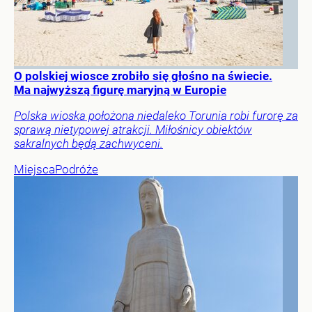
O polskiej wiosce zrobiło się głośno na świecie.
Ma najwyższą figurę maryjną w Europie
Polska wioska położona niedaleko Torunia robi furorę za
sprawą nietypowej atrakcji. Miłośnicy obiektów
sakralnych będą zachwyceni.
Miejsca
Podróże