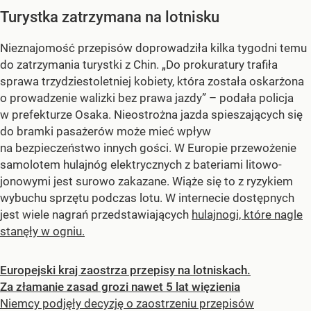
Turystka zatrzymana na lotnisku
Nieznajomość przepisów doprowadziła kilka tygodni temu
do zatrzymania turystki z Chin. „Do prokuratury trafiła
sprawa trzydziestoletniej kobiety, która została oskarżona
o prowadzenie walizki bez prawa jazdy” – podała policja
w prefekturze Osaka. Nieostrożna jazda spieszających się
do bramki pasażerów może mieć wpływ
na bezpieczeństwo innych gości. W Europie przewożenie
samolotem hulajnóg elektrycznych z bateriami litowo-
jonowymi jest surowo zakazane. Wiąże się to z ryzykiem
wybuchu sprzętu podczas lotu. W internecie dostępnych
jest wiele nagrań przedstawiających
hulajnogi, które nagle
stanęły w ogniu.
Europejski kraj zaostrza przepisy na lotniskach.
Za złamanie zasad grozi nawet 5 lat więzienia
Niemcy podjęły decyzję o zaostrzeniu przepisów