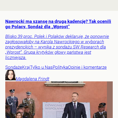
Nawrocki ma szansę na drugą kadencję? Tak ocenili
go Polacy. Sondaż dla „Wprost”
Blisko 39 proc. Polek i Polaków deklaruje, że ponownie
zagłosowałoby na Karola Nawrockiego w wyborach
prezydenckich – wynika z sondażu SW Research dla
„Wprost”. Grupa krytyków głowy państwa jest
liczniejsza.
Sondaże
Kraj
Tylko u Nas
Polityka
Opinie i komentarze
Magdalena
Frindt