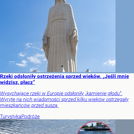
Rzeki odsłoniły ostrzeżenia sprzed wieków. „Jeśli mnie
widzisz, płacz”
Wysychające rzeki w Europie odsłoniły „kamienie głodu”.
Wyryte na nich wiadomości sprzed kilku wieków ostrzegały
mieszkańców przed suszą.
Turystyka
Podróże