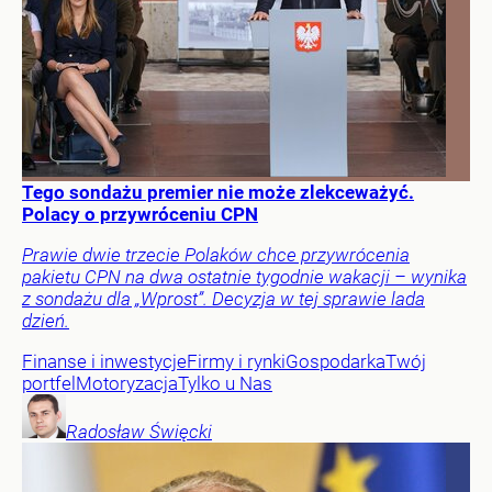
Tego sondażu premier nie może zlekceważyć.
Polacy o przywróceniu CPN
Prawie dwie trzecie Polaków chce przywrócenia
pakietu CPN na dwa ostatnie tygodnie wakacji – wynika
z sondażu dla „Wprost”. Decyzja w tej sprawie lada
dzień.
Finanse i inwestycje
Firmy i rynki
Gospodarka
Twój
portfel
Motoryzacja
Tylko u Nas
Radosław
Święcki