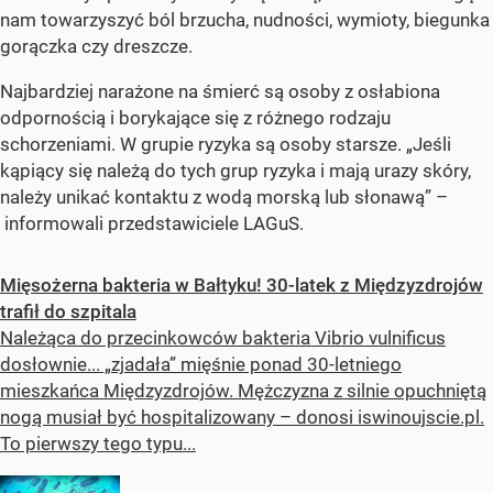
nam towarzyszyć ból brzucha, nudności, wymioty, biegunka
gorączka czy dreszcze.
Najbardziej narażone na śmierć są osoby z osłabiona
odpornością i borykające się z różnego rodzaju
schorzeniami. W grupie ryzyka są osoby starsze. „
Jeśli
kąpiący się należą do tych grup ryzyka i mają urazy skóry,
należy unikać kontaktu z wodą morską lub słonawą
” –
informowali przedstawiciele LAGuS.
Mięsożerna bakteria w Bałtyku! 30-latek z Międzyzdrojów
trafił do szpitala
Należąca do przecinkowców bakteria Vibrio vulnificus
dosłownie... „zjadała” mięśnie ponad 30-letniego
mieszkańca Międzyzdrojów. Mężczyzna z silnie opuchniętą
nogą musiał być hospitalizowany – donosi iswinoujscie.pl.
To pierwszy tego typu...