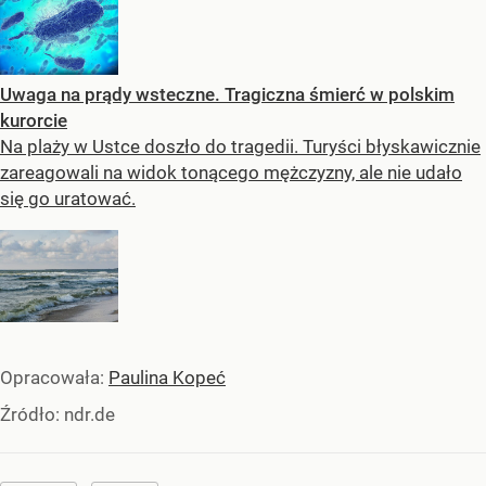
Uwaga na prądy wsteczne. Tragiczna śmierć w polskim
kurorcie
Na plaży w Ustce doszło do tragedii. Turyści błyskawicznie
zareagowali na widok tonącego mężczyzny, ale nie udało
się go uratować.
Opracowała:
Paulina Kopeć
Źródło:
ndr.de