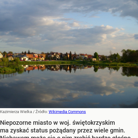
Kazimierza Wielka
/ Źródło:
Wikimedia Commons
Niepozorne miasto w woj. świętokrzyskim
ma zyskać status pożądany przez wiele gmin.
Niebawem może się o nim zrobić bardzo głośno.