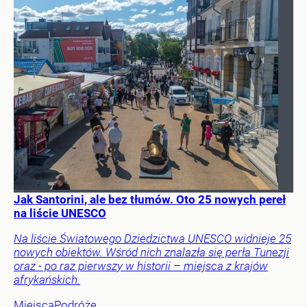
Jak Santorini, ale bez tłumów. Oto 25 nowych pereł
na liście UNESCO
Na liście Światowego Dziedzictwa UNESCO widnieje 25
nowych obiektów. Wśród nich znalazła się perła Tunezji
oraz - po raz pierwszy w historii – miejsca z krajów
afrykańskich.
Miejsca
Podróże