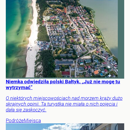
Niemka odwiedziła polski Bałtyk. „Już nie mogę tu
wytrzymać”
O niektórych miejscowościach nad morzem krąży dużo
skrajnych opinii. Ta turystka nie miała o nich pojęcia i
dała się zaskoczyć.
Podróże
Miejsca