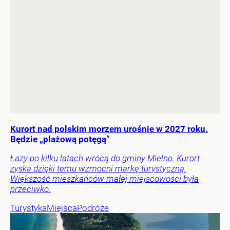
Kurort nad polskim morzem urośnie w 2027 roku.
Będzie „plażową potęgą”
Łazy po kilku latach wrócą do gminy Mielno. Kurort
zyska dzięki temu wzmocni markę turystyczną.
Większość mieszkańców małej miejscowości była
przeciwko.
Turystyka
Miejsca
Podróże