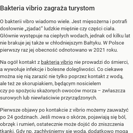
Bakteria vibrio zagraża turystom
O bakterii vibro wiadomo wiele. Jest mięsożerna i potrafi
dosłownie „zjadać” ludzkie mięśnie czy części ciała.
Głównie występuje na ciepłych wodach, jednak od kilku lat
nie brakuje jej także w chłodniejszym Bałtyku. W Polsce
pierwszy raz jej obecność odnotowano w 2021 roku.
Na ogół kontakt z
bakterią vibrio
nie prowadzi do śmierci,
a wywołuje infekcje i bolesne dolegliwości. Co ciekawe
można się nią zarazić nie tylko poprzez kontakt z wodą,
ale też ze skorupiakiem, będącym nosicielem
czy po spożyciu skażonych owoców morza – zwłaszcza
surowych lub niewłaściwie przyrządzonych.
Pierwsze objawy po kontakcie z vibrio możemy zauważyć
po 24 godzinach. Jeśli mowa o skórze, pojawiają się ból,
obrzęk i rumień, ostatecznie może dojść do zniszczenia
tkanki. Gdy np. zachłyśniemy się wodą, dodatkowo mogą