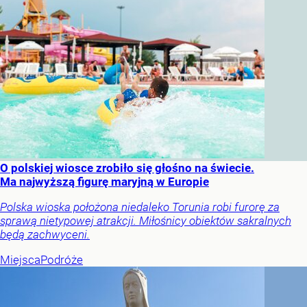
O polskiej wiosce zrobiło się głośno na świecie.
Ma najwyższą figurę maryjną w Europie
Polska wioska położona niedaleko Torunia robi furorę za
sprawą nietypowej atrakcji. Miłośnicy obiektów sakralnych
będą zachwyceni.
Miejsca
Podróże