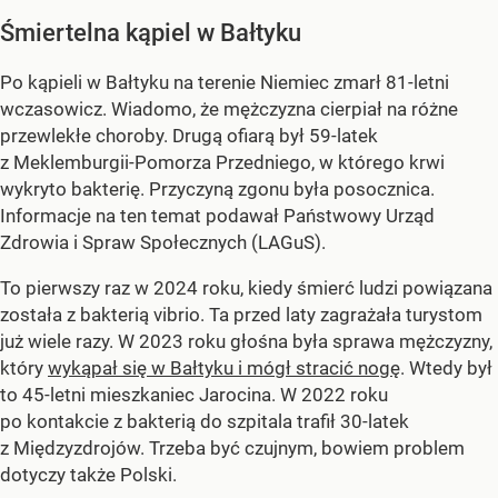
Śmiertelna kąpiel w Bałtyku
Po kąpieli w Bałtyku na terenie Niemiec zmarł 81-letni
wczasowicz. Wiadomo, że m
ężczyzna cierpiał na różne
przewlekłe choroby. Drugą ofiarą był
59-latek
z Meklemburgii-Pomorza Przedniego, w którego krwi
wykryto bakterię.
Przyczyną zgonu była posocznica.
Informacje na ten temat podawał
Państwowy Urząd
Zdrowia i Spraw Społecznych (LAGuS).
To pierwszy raz w 2024 roku, kiedy śmierć ludzi powiązana
została z bakterią vibrio. Ta przed laty zagrażała turystom
już wiele razy. W 2023 roku głośna była sprawa mężczyzny,
który
wykąpał się w Bałtyku i mógł stracić nogę
. Wtedy był
to 45-letni mieszkaniec Jarocina. W 2022 roku
po kontakcie z bakterią do szpitala trafił 30-latek
z Międzyzdrojów. Trzeba być czujnym, bowiem problem
dotyczy także Polski.