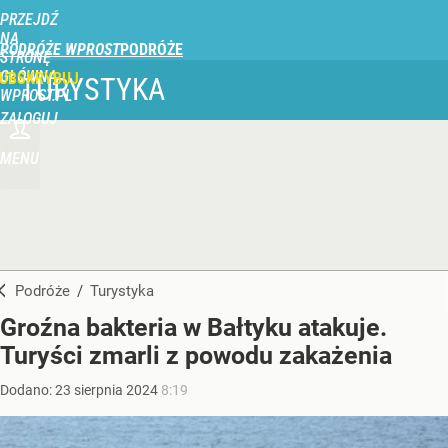
PRZEJDŹ
NA
PODRÓŻE WPROST
STRONĘ
GŁÓWNĄ
UBSKRYBUJ
TURYSTYKA
WPROST.PL
ZALOGUJ
MENU
Podróże
/
Turystyka
Groźna bakteria w Bałtyku atakuje.
Turyści zmarli z powodu zakażenia
Dodano:
23
sierpnia
2024
8:19