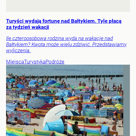
Turyści wydają fortunę nad Bałtykiem. Tyle płacą
za tydzień wakacji
Ile czteroosobowa rodzina wyda na wakacje nad
Bałtykiem? Kwota może wielu zdziwić. Przedstawiamy
wyliczenia.
Miejsca
Turystyka
Podróże