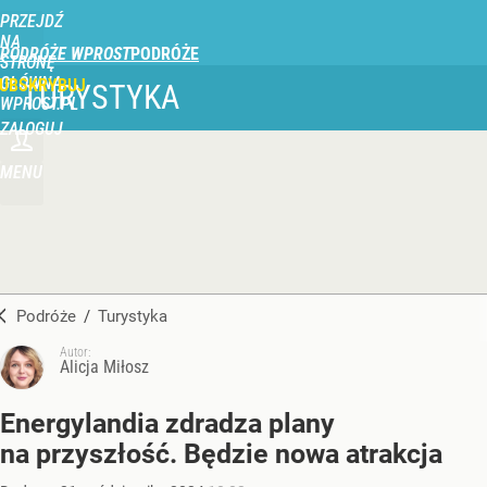
PRZEJDŹ
NA
PODRÓŻE WPROST
STRONĘ
GŁÓWNĄ
UBSKRYBUJ
TURYSTYKA
WPROST.PL
ZALOGUJ
MENU
Podróże
/
Turystyka
Autor:
Alicja Miłosz
Energylandia zdradza plany
na przyszłość. Będzie nowa atrakcja