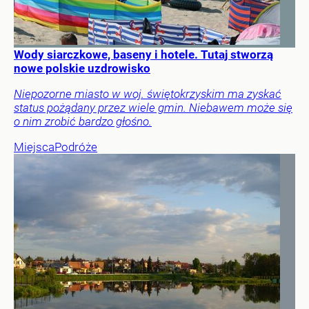
Wody siarczkowe, baseny i hotele. Tutaj stworzą
nowe polskie uzdrowisko
Niepozorne miasto w woj. świętokrzyskim ma zyskać
status pożądany przez wiele gmin. Niebawem może się
o nim zrobić bardzo głośno.
Miejsca
Podróże