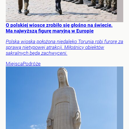
O polskiej wiosce zrobiło się głośno na świecie.
Ma najwyższą figurę maryjną w Europie
Polska wioska położona niedaleko Torunia robi furorę za
sprawą nietypowej atrakcji. Miłośnicy obiektów
sakralnych będą zachwyceni.
Miejsca
Podróże