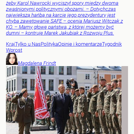
żeby Karol Nawrocki wyciszył spory między dwoma
zwaśnionymi politycznymi obozami. – Dotychczas
największą hańbą na karcie jego prezydentury jest
chyba zawetowanie SAFE – ocenia Mariusz Witczak z
KO. – Mamy głowę państwa, z której możemy być
dumni – kontruje Marek Jakubiak z Rozwoju Plus.
Kraj
Tylko u Nas
Polityka
Opinie i komentarze
Tygodnik
Wprost
Magdalena
Frindt