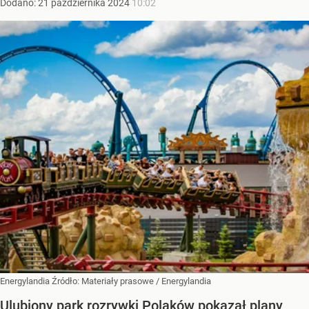
Dodano:
21
października
2024
10:02
Energylandia
Źródło:
Materiały prasowe
/
Energylandia
Ulubiony park rozrywki Polaków pokazał plany