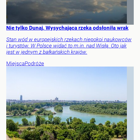
Nie tylko Dunaj. Wysychająca rzeka odsłoniła wrak
Stan wód w europejskich rzekach niepokoi naukowców
i turystów. W Polsce widać to m.in. nad Wisłą. Oto jak
jest w jednym z bałkańskich krajów.
Miejsca
Podróże