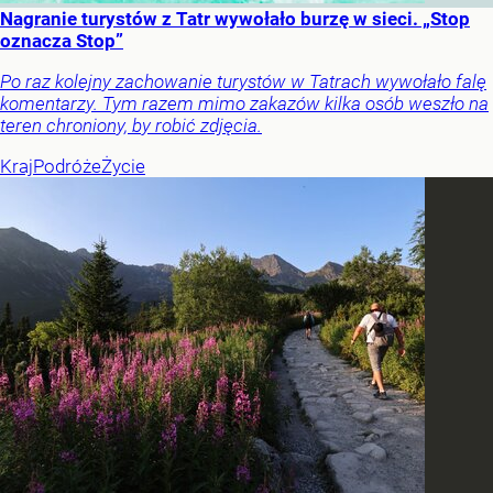
Nagranie turystów z Tatr wywołało burzę w sieci. „Stop
oznacza Stop”
Po raz kolejny zachowanie turystów w Tatrach wywołało falę
komentarzy. Tym razem mimo zakazów kilka osób weszło na
teren chroniony, by robić zdjęcia.
Kraj
Podróże
Życie