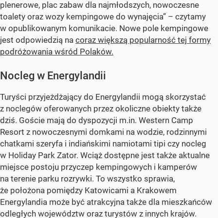
plenerowe, plac zabaw dla najmłodszych, nowoczesne
toalety oraz wozy kempingowe do wynajęcia” – czytamy
w opublikowanym komunikacie. Nowe pole kempingowe
jest odpowiedzią na
coraz większą popularność tej formy
podróżowania wśród Polaków.
Nocleg w Energylandii
Turyści przyjeżdżający do Energylandii mogą skorzystać
z noclegów oferowanych przez okoliczne obiekty także
dziś. Goście mają do dyspozycji m.in. Western Camp
Resort z nowoczesnymi domkami na wodzie, rodzinnymi
chatkami szeryfa i indiańskimi namiotami tipi czy nocleg
w Holiday Park Zator. Wciąż dostępne jest także aktualne
miejsce postoju przyczep kempingowych i kamperów
na terenie parku rozrywki. To wszystko sprawia,
że położona pomiędzy Katowicami a Krakowem
Energylandia może być atrakcyjna także dla mieszkańców
odległych województw oraz turystów z innych krajów.