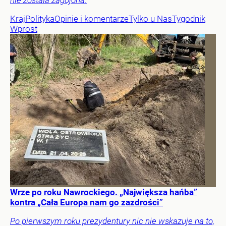
nie została zagojona.
Kraj
Polityka
Opinie i komentarze
Tylko u Nas
Tygodnik
Wprost
Wrze po roku Nawrockiego. „Największa hańba”
kontra „Cała Europa nam go zazdrości”
Po pierwszym roku prezydentury nic nie wskazuje na to,