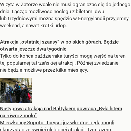
Wizyta w Zatorze wcale nie musi ograniczać się do jednego
dnia. Łącząc możliwość noclegu z biletami dwu
lub trzydniowymi można spędzić w Energylandii przyjemny
weekend, a nawet krótki urlop.
Atrakcja „ostatniej szansy” w polskich górach. Będzie
otwarta jeszcze dwa tygodnie
Tylko do końca października turyści mogą wejść na teren
tej popularnej tatrzańskiej atrakcji. Później zwiedzanie
nie będzie możliwe przez kilka miesięcy.
Nietypowa atrakcja nad Bałtykiem powraca „Była hitem
na równi z molo”
Mieszkańcy Sopotu i turyści już wkrótce będą mogli
skorzystać ze swojej ulubionej atrakcji. Tym razem