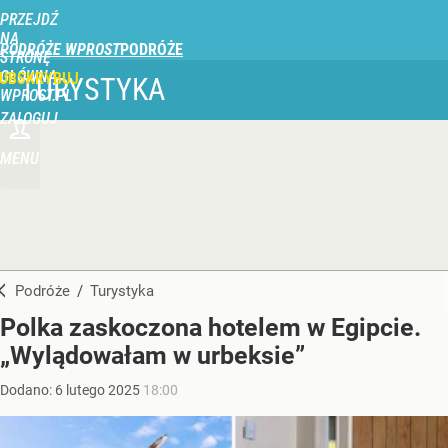
PRZEJDŹ
NA
PODRÓŻE WPROST
STRONĘ
GŁÓWNĄ
UBSKRYBUJ
TURYSTYKA
WPROST.PL
ZALOGUJ
MENU
Podróże
/
Turystyka
Polka zaskoczona hotelem w Egipcie.
„Wylądowałam w urbeksie”
Dodano:
6
lutego
2025
18:00