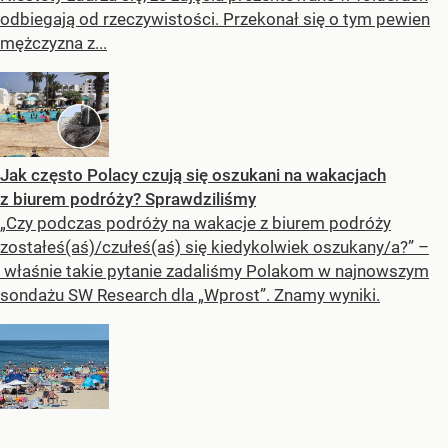
odbiegają od rzeczywistości. Przekonał się o tym pewien
mężczyzna z...
Jak często Polacy czują się oszukani na wakacjach
z biurem podróży? Sprawdziliśmy
„Czy podczas podróży na wakacje z biurem podróży
zostałeś(aś)/czułeś(aś) się kiedykolwiek oszukany/a?” –
właśnie takie pytanie zadaliśmy Polakom w najnowszym
sondażu SW Research dla „Wprost”. Znamy wyniki.