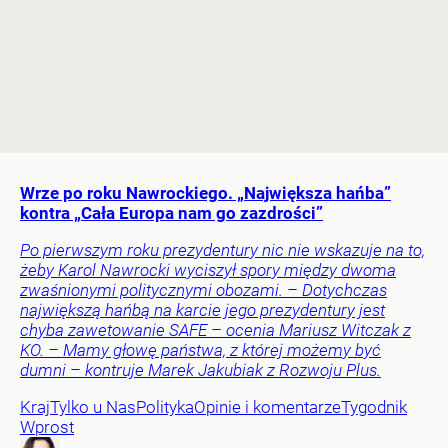
Wrze po roku Nawrockiego. „Największa hańba”
kontra „Cała Europa nam go zazdrości”
Po pierwszym roku prezydentury nic nie wskazuje na to,
żeby Karol Nawrocki wyciszył spory między dwoma
zwaśnionymi politycznymi obozami. – Dotychczas
największą hańbą na karcie jego prezydentury jest
chyba zawetowanie SAFE – ocenia Mariusz Witczak z
KO. – Mamy głowę państwa, z której możemy być
dumni – kontruje Marek Jakubiak z Rozwoju Plus.
Kraj
Tylko u Nas
Polityka
Opinie i komentarze
Tygodnik
Wprost