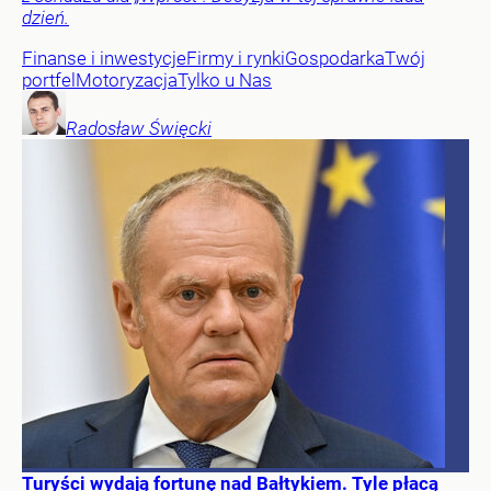
dzień.
Finanse i inwestycje
Firmy i rynki
Gospodarka
Twój
portfel
Motoryzacja
Tylko u Nas
Radosław
Święcki
Turyści wydają fortunę nad Bałtykiem. Tyle płacą