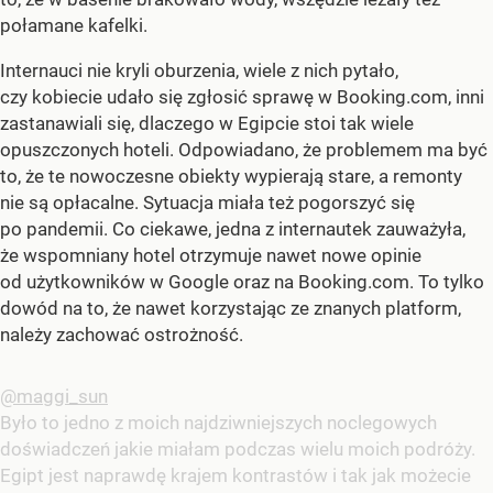
połamane kafelki.
Internauci nie kryli oburzenia, wiele z nich pytało,
czy kobiecie udało się zgłosić sprawę w Booking.com, inni
zastanawiali się, dlaczego w Egipcie stoi tak wiele
opuszczonych hoteli. Odpowiadano, że problemem ma być
to, że te nowoczesne obiekty wypierają stare, a remonty
nie są opłacalne. Sytuacja miała też pogorszyć się
po pandemii. Co ciekawe, jedna z internautek zauważyła,
że wspomniany hotel otrzymuje nawet nowe opinie
od użytkowników w Google oraz na Booking.com. To tylko
dowód na to, że nawet korzystając ze znanych platform,
należy zachować ostrożność.
@maggi_sun
Było to jedno z moich najdziwniejszych noclegowych
doświadczeń jakie miałam podczas wielu moich podróży.
Egipt jest naprawdę krajem kontrastów i tak jak możecie