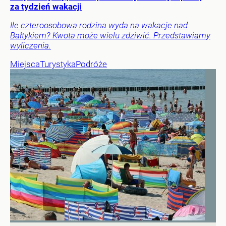
za tydzień wakacji
Ile czteroosobowa rodzina wyda na wakacje nad
Bałtykiem? Kwota może wielu zdziwić. Przedstawiamy
wyliczenia.
Miejsca
Turystyka
Podróże