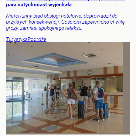
para natychmiast wyjechała
Niefortunny błąd obsługi hotelowej doprowadził do
przykrych konsekwencji. Gościom zapewniono chwilę
grozy, zamiast spokojnego relaksu.
Turystyka
Podróże