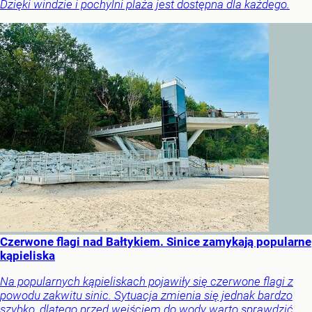
Dzięki windzie i pochylni plaża jest dostępna dla każdego.
Czerwone flagi nad Bałtykiem. Sinice zamykają popularne
kąpieliska
Na popularnych kąpieliskach pojawiły się czerwone flagi z
powodu zakwitu sinic. Sytuacja zmienia się jednak bardzo
szybko, dlatego przed wejściem do wody warto sprawdzić