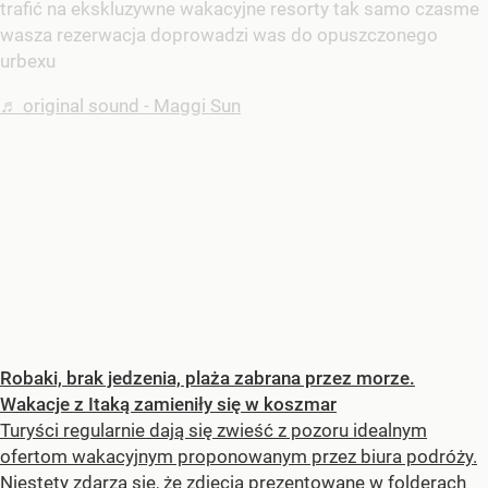
trafić na ekskluzywne wakacyjne resorty tak samo czasme
wasza rezerwacja doprowadzi was do opuszczonego
urbexu
♬ original sound - Maggi Sun
Robaki, brak jedzenia, plaża zabrana przez morze.
Wakacje z Itaką zamieniły się w koszmar
Turyści regularnie dają się zwieść z pozoru idealnym
ofertom wakacyjnym proponowanym przez biura podróży.
Niestety zdarza się, że zdjęcia prezentowane w folderach