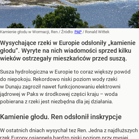
Kamienie głodu w Wormacji, Ren
/ Źródło:
PAP
/
Ronald Wittek
Wysychające rzeki w Europie odsłoniły „kamienie
głodu”. Wyryte na nich wiadomości sprzed kilku
wieków ostrzegały mieszkańców przed suszą.
Susza hydrologiczna w Europie to coraz większy powód
do niepokoju. Rekordowo niski poziom wody rzeki
w Dunaju zagroził nawet funkcjonowaniu elektrowni
jądrowej w Paks w środkowej części kraju – woda
pobierana z rzeki jest niezbędna dla jej działania.
Kamienie głodu. Ren odsłonił inskrypcje
W ostatnich dniach wysychał tez Ren. Jedna z najdłuższych
rzek Europy osiągnęła bardzo niski poziom przy mysiej