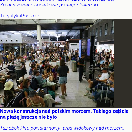
Zorganizowano dodatkowe pociągi z Palermo.
Turystyka
Podróże
Nowa konstrukcja nad polskim morzem. Takiego zejścia
na plażę jeszcze nie było
Tuż obok klifu powstał nowy taras widokowy nad morzem.