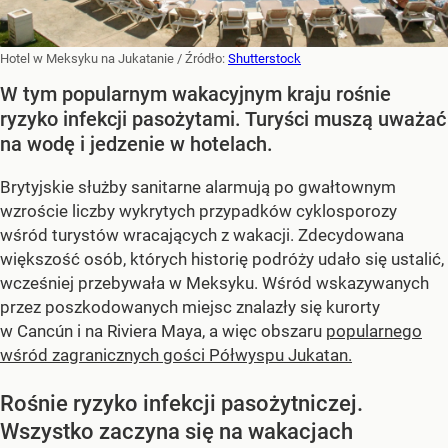
Hotel w Meksyku na Jukatanie
/ Źródło:
Shutterstock
W tym popularnym wakacyjnym kraju rośnie
ryzyko infekcji pasożytami. Turyści muszą uważać
na wodę i jedzenie w hotelach.
Brytyjskie służby sanitarne alarmują po gwałtownym
wzroście liczby wykrytych przypadków cyklosporozy
wśród turystów wracających z wakacji. Zdecydowana
większość osób, których historię podróży udało się ustalić,
wcześniej przebywała w Meksyku. Wśród wskazywanych
przez poszkodowanych miejsc znalazły się kurorty
w Cancún i na Riviera Maya, a więc obszaru
popularnego
wśród zagranicznych gości Półwyspu Jukatan.
Rośnie ryzyko infekcji pasożytniczej.
Wszystko zaczyna się na wakacjach