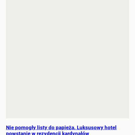
Nie pomogły listy do papieża. Luksusowy hotel
powstanie w rezydencji kardynałów