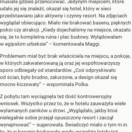
musiała gdzieś przenocować. Jedynym miejscem, które
udało jej się znaleźć, okazał się hotel, który w sieci
przedstawiano jako aktywny i czynny resort. Na zdjęciach
wyglądał obiecująco. Miało nie brakować basenu, pięknych
pokoi czy atrakcji. „Kiedy dojechaliśmy na miejsce, okazało
się, że to kompletna ruina i plac budowy. Wylądowałam
w egipskim urbeksie” – komentowała Maggi.
Problemem miał być brak właściciela na miejscu, a pokoje,
w których zakwaterowaną ją oraz jej współtowarzyszy
sporo odbiegały od standardów. „Coś odpryskiwało
od ścian, było brudno, zakurzone, a design okazał się
mocno kiczowaty” – wspominała Polka.
Z pobytu tam wyciągnęła też dość kontrowersyjny
wniosek. Wszystko przez to, że w hotelu zauważyła wiele
wyłamanych zamków u drzwi. „Wyglądało, jakby ktoś
nielegalnie sobie przejął opuszczony resort i zaczął
wynajmować” – sugerowała. Świadczyć miało o tym m.in.
to, że w basenie brakowało wody, wszędzie leżały też