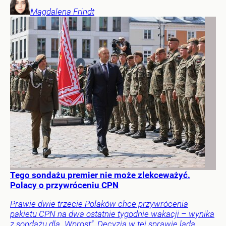
Magdalena
Frindt
Tego sondażu premier nie może zlekceważyć.
Polacy o przywróceniu CPN
Prawie dwie trzecie Polaków chce przywrócenia
pakietu CPN na dwa ostatnie tygodnie wakacji – wynika
z sondażu dla „Wprost”. Decyzja w tej sprawie lada